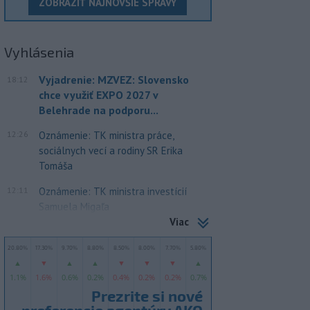
ZOBRAZIŤ NAJNOVŠIE SPRÁVY
Vyhlásenia
Vyjadrenie: MZVEZ: Slovensko
18:12
chce využiť EXPO 2027 v
Belehrade na podporu...
12:26
Oznámenie: TK ministra práce,
sociálnych vecí a rodiny SR Erika
Tomáša
12:11
Oznámenie: TK ministra investícií
Samuela Migaľa
Viac