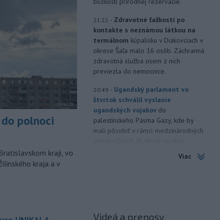
blízkosti prírodnej rezervácie.
-
Zdravotné ťažkosti po
21:22
kontakte s neznámou látkou na
termálnom
kúpalisku v Diakovciach v
okrese Šaľa malo 16 osôb. Záchranná
zdravotná služba osem z nich
previezla do nemocnice.
-
Ugandský parlament vo
20:49
štvrtok schválil vyslanie
ugandských vojakov
do
do polnoci
palestínskeho Pásma Gazy, kde by
mali pôsobiť v rámci medzinárodných
stabilizačných síl, ktoré navrhol
americký prezident Donald Trump.
Bratislavskom kraji, vo
Viac
ilinského kraja a v
-
Anglická futbalová asociácia
20:07
(FA) stiahla svoju podporu
prezidentovi
Medzinárodnej
futbalovej federácie (FIFA) Giannimu
Infantinovi, ktorý je pod paľbou kritiky
Videá a prenosy
ovce UNIKALA