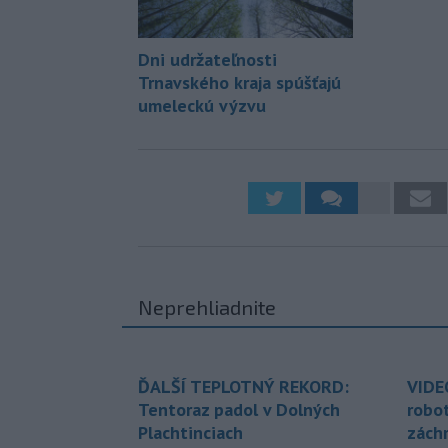
Dni udržateľnosti
Trnavského kraja spúšťajú
umeleckú výzvu
Neprehliadnite
ĎALŠÍ TEPLOTNÝ REKORD:
VIDE
Tentoraz padol v Dolných
robo
Plachtinciach
zách