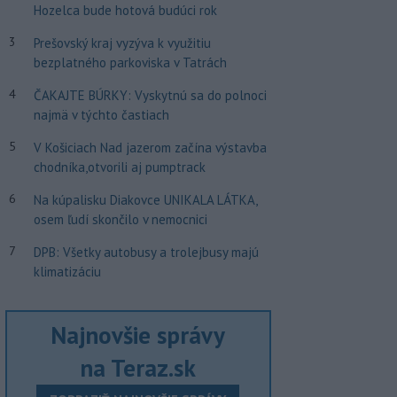
Hozelca bude hotová budúci rok
3
Prešovský kraj vyzýva k využitiu
bezplatného parkoviska v Tatrách
4
ČAKAJTE BÚRKY: Vyskytnú sa do polnoci
najmä v týchto častiach
5
V Košiciach Nad jazerom začína výstavba
chodníka,otvorili aj pumptrack
6
Na kúpalisku Diakovce UNIKALA LÁTKA,
osem ľudí skončilo v nemocnici
7
DPB: Všetky autobusy a trolejbusy majú
klimatizáciu
Najnovšie správy
na Teraz.sk