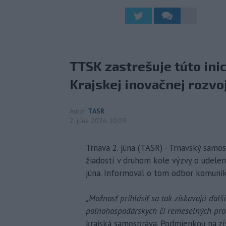
TTSK zastrešuje túto ini
Krajskej inovačnej rozvo
Autor
TASR
2. júna 2026 10:09
Trnava 2. júna (TASR) - Trnavský samo
žiadostí v druhom kole výzvy o udelen
júna. Informoval o tom odbor komuni
„Možnosť prihlásiť sa tak získavajú ďalš
poľnohospodárskych či remeselných pro
krajská samospráva. Podmienkou na zí