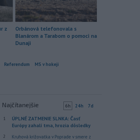
r z
Orbánová telefonovala s
Blanárom a Tarabom o pomoci na
Dunaji
Referendum
MS v hokeji
Najčítanejšie
6h
24h
7d
ÚPLNÉ ZATMENIE SLNKA: Časť
1
Európy zahalí tma, hrozia dôsledky
2
Kruhová križovatka v Poprade v smere z