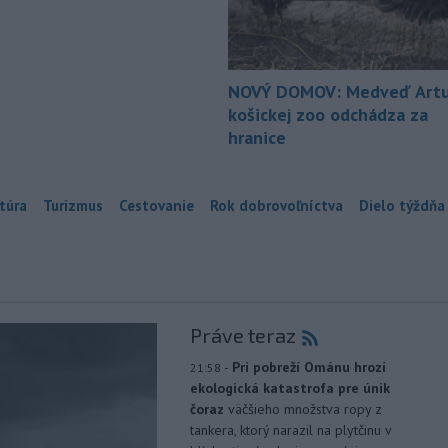
NOVÝ DOMOV: Medveď Artu
košickej zoo odchádza za
hranice
túra
Turizmus
Cestovanie
Rok dobrovoľníctva
Dielo týždňa
Práve teraz
-
Pri pobreží Ománu hrozí
21:58
ekologická katastrofa pre únik
čoraz
väčšieho množstva ropy z
tankera, ktorý narazil na plytčinu v