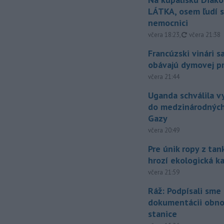
LÁTKA, osem ľudí s
nemocnici
aktualizovan
včera 18:23
,
včera 21:38
Francúzski vinári s
obávajú dymovej pr
včera 21:44
Uganda schválila v
do medzinárodných
Gazy
včera 20:49
Pre únik ropy z ta
hrozí ekologická k
včera 21:59
Ráž: Podpísali sme
dokumentácii obno
stanice