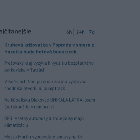
ajčítanejšie
6h
24h
7d
Kruhová križovatka v Poprade v smere z
Hozelca bude hotová budúci rok
Prešovský kraj vyzýva k využitiu bezplatného
parkoviska v Tatrách
V Košiciach Nad jazerom začína výstavba
chodníka,otvorili aj pumptrack
Na kúpalisku Diakovce UNIKALA LÁTKA, osem
ľudí skončilo v nemocnici
DPB: Všetky autobusy a trolejbusy majú
klimatizáciu
Mesto Martin vypovedalo zmluvy na tri