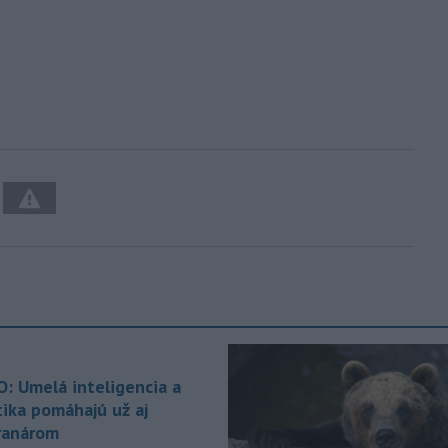
O: Umelá inteligencia a
tika pomáhajú už aj
ranárom