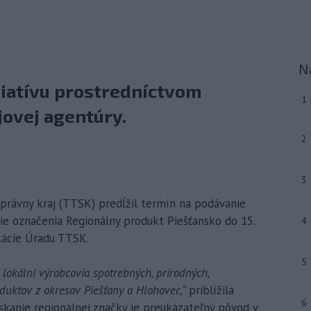
N
ciatívu prostredníctvom
1
jovej agentúry.
2
3
správny kraj (TTSK) predĺžil termín na podávanie
ie označenia Regionálny produkt Piešťansko do 15.
4
kácie Úradu TTSK.
5
í lokálni výrobcovia spotrebných, prírodných,
duktov z okresov Piešťany a Hlohovec,“
priblížila
6
skanie regionálnej značky je preukázateľný pôvod v