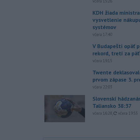
včera 15:26
KDH žiada ministra
vysvetlenie nákup
systémov
včera 17:40
V Budapešti opäť p
rekord, tretí za pä
včera 19:15
Twente deklasoval
prvom zápase 3. pr
včera 22:03
Slovenskí hádzanár
Taliansko 38:37
aktualizovan
včera 16:28
,
včera 19:55