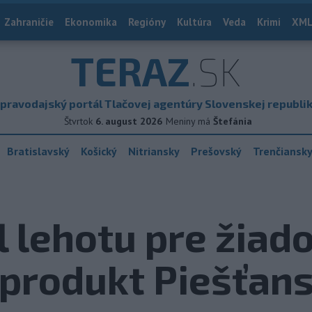
Zahraničie
Ekonomika
Regióny
Kultúra
Veda
Krimi
XML
TERAZ
.SK
pravodajský portál Tlačovej agentúry Slovenskej republi
Štvrtok
6. august 2026
Meniny má
Štefánia
Bratislavský
Košický
Nitriansky
Prešovský
Trenčiansk
l lehotu pre žiado
 produkt Piešťan