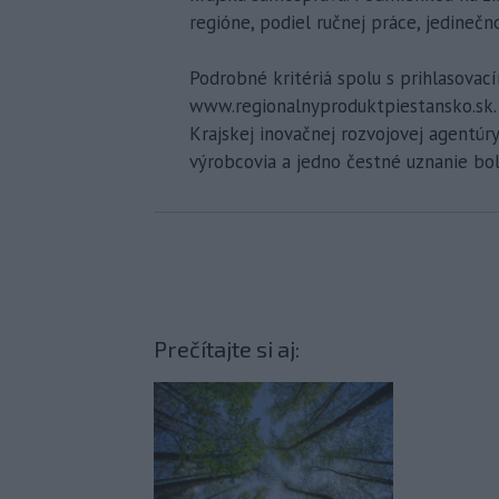
regióne, podiel ručnej práce, jedinečn
Podrobné kritériá spolu s prihlasov
www.regionalnyproduktpiestansko.sk. 
Krajskej inovačnej rozvojovej agentúry. 
výrobcovia a jedno čestné uznanie bol
Prečítajte si aj: