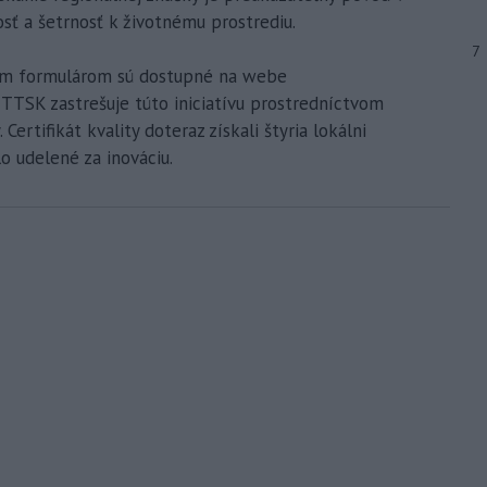
osť a šetrnosť k životnému prostrediu.
7
acím formulárom sú dostupné na webe
TTSK zastrešuje túto iniciatívu prostredníctvom
Certifikát kvality doteraz získali štyria lokálni
o udelené za inováciu.