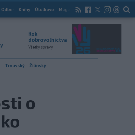
 Odber
Knihy
Útulkovo
Magazín
News Now
Archív
TASR
Rok
dobrovoľníctva
ky
Všetky správy
y
Trnavský
Žilinský
sti o
sko