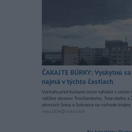
ČAKAJTE BÚRKY: Vyskytnú sa 
najmä v týchto častiach
Výstrahy pred búrkami ústav vyhlásil v celom 
väčšine okresov Trenčianskeho, Trnavského a Ž
okresoch Snina a Sobrance na východe krajiny.
aktualizované
včera 18:54
,
včera 19:09
Na kúpalisku Diak