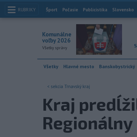
RUBRIKY
Index
Šport
Počasie
Publicistika
Slovensko
Komunálne
voľby 2026
S
Všetky správy
Všetky
Hlavné mesto
Banskobystrický
< sekcia
Trnavský kraj
Kraj predĺži
Regionálny