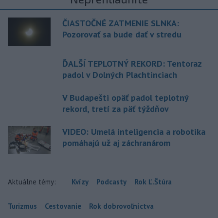
ČIASTOČNÉ ZATMENIE SLNKA:
Pozorovať sa bude dať v stredu
ĎALŠÍ TEPLOTNÝ REKORD: Tentoraz
padol v Dolných Plachtinciach
V Budapešti opäť padol teplotný
rekord, tretí za päť týždňov
VIDEO: Umelá inteligencia a robotika
pomáhajú už aj záchranárom
Aktuálne témy:
Kvízy
Podcasty
Rok Ľ.Štúra
Turizmus
Cestovanie
Rok dobrovoľníctva