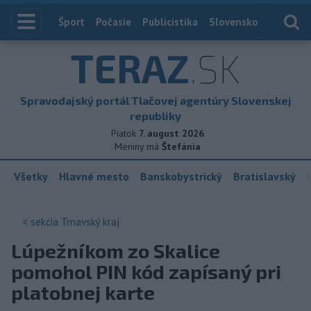
Index
Šport
Počasie
Publicistika
Slovensko
Zahranič
TERAZ
.SK
Spravodajský portál Tlačovej agentúry Slovenskej
republiky
Piatok
7. august 2026
Meniny má
Štefánia
Všetky
Hlavné mesto
Banskobystrický
Bratislavský
< sekcia
Trnavský kraj
Lúpežníkom zo Skalice
pomohol PIN kód zapísaný pri
platobnej karte