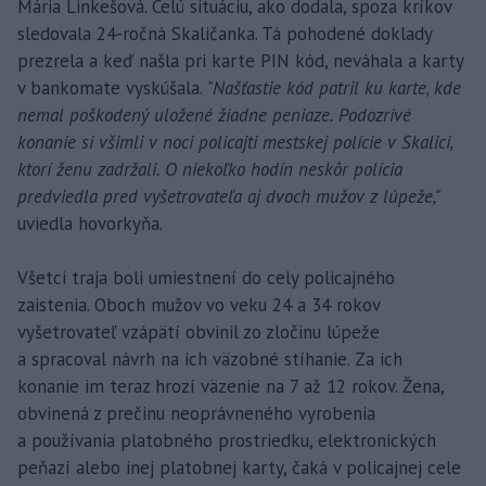
Mária Linkešová. Celú situáciu, ako dodala, spoza kríkov
sledovala 24-ročná Skaličanka. Tá pohodené doklady
prezrela a keď našla pri karte PIN kód, neváhala a karty
v bankomate vyskúšala.
"Našťastie kód patril ku karte, kde
nemal poškodený uložené žiadne peniaze. Podozrivé
konanie si všimli v noci policajti mestskej polície v Skalici,
ktorí ženu zadržali. O niekoľko hodín neskôr polícia
predviedla pred vyšetrovateľa aj dvoch mužov z lúpeže,"
uviedla hovorkyňa.
Všetci traja boli umiestnení do cely policajného
zaistenia. Oboch mužov vo veku 24 a 34 rokov
vyšetrovateľ vzápätí obvinil zo zločinu lúpeže
a spracoval návrh na ich väzobné stíhanie. Za ich
konanie im teraz hrozí väzenie na 7 až 12 rokov. Žena,
obvinená z prečinu neoprávneného vyrobenia
a používania platobného prostriedku, elektronických
peňazí alebo inej platobnej karty, čaká v policajnej cele