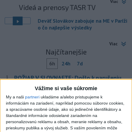
Viac
Videá a prenosy TASR TV
Deväť Slovákov zabojuje na ME v Paríži
o čo najlepšie výsledky
Viac
Najčítanejšie
6h
24h
7d
POŽIAR V SLOVNAFTE: Došlo k narušeniu
1
jednej z nádrží
Vážime si vaše súkromie
My a naši
partneri
ukladáme a/alebo pristupujeme k
2
Horúčavy vystriedajú búrky: Výstrahy vydali vo viacerých
informáciám na zariadení, napríklad pomocou súborov cookies,
okresoch
a spracúvame osobné údaje, ako sú jedinečné identifikátory a
štandardné informácie odosielané zariadením na
3
ČIASTOČNÉ ZATMENIE SLNKA: Pozorovať sa bude dať v
personalizovanú reklamu a obsah, meranie reklamy a obsahu,
stredu
prieskumy publika a vývoj služieb.
S vaším povolením môže