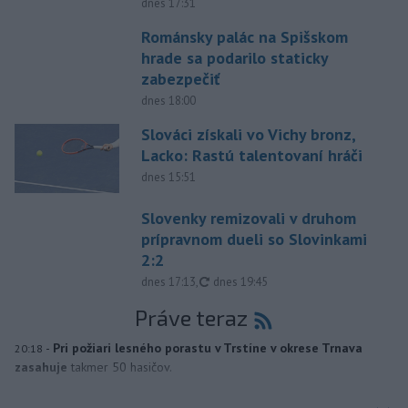
dnes 17:31
Románsky palác na Spišskom
hrade sa podarilo staticky
zabezpečiť
dnes 18:00
Slováci získali vo Vichy bronz,
Lacko: Rastú talentovaní hráči
dnes 15:51
Slovenky remizovali v druhom
prípravnom dueli so Slovinkami
2:2
aktualizované
dnes 17:13
,
dnes 19:45
Práve teraz
-
Pri požiari lesného porastu v Trstíne v okrese Trnava
20:18
zasahuje
takmer 50 hasičov.