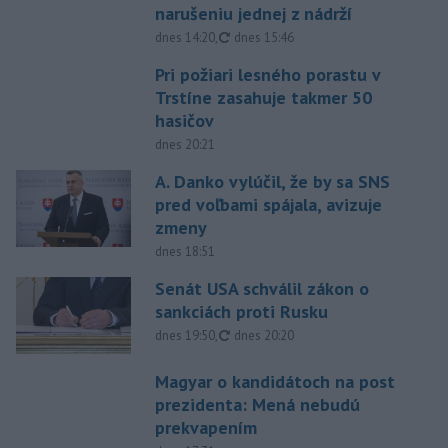
narušeniu jednej z nádrží
aktualizované
dnes 14:20
,
dnes 15:46
Pri požiari lesného porastu v
Trstíne zasahuje takmer 50
hasičov
dnes 20:21
A. Danko vylúčil, že by sa SNS
pred voľbami spájala, avizuje
zmeny
dnes 18:51
Senát USA schválil zákon o
sankciách proti Rusku
aktualizované
dnes 19:50
,
dnes 20:20
Magyar o kandidátoch na post
prezidenta: Mená nebudú
prekvapením