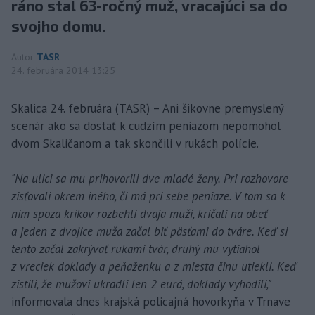
ráno stal 63-ročný muž, vracajúci sa do
svojho domu.
Autor
TASR
24. februára 2014 13:25
Skalica 24. februára (TASR) – Ani šikovne premyslený
scenár ako sa dostať k cudzím peniazom nepomohol
dvom Skaličanom a tak skončili v rukách polície.
"Na ulici sa mu prihovorili dve mladé ženy. Pri rozhovore
zisťovali okrem iného, či má pri sebe peniaze. V tom sa k
nim spoza kríkov rozbehli dvaja muži, kričali na obeť
a jeden z dvojice muža začal biť päsťami do tváre. Keď si
tento začal zakrývať rukami tvár, druhý mu vytiahol
z vreciek doklady a peňaženku a z miesta činu utiekli. Keď
zistili, že mužovi ukradli len 2 eurá, doklady vyhodili,"
informovala dnes krajská policajná hovorkyňa v Trnave