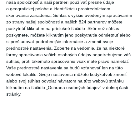
naša spoločnosť a naši partneri používať presné údaje
4
V časti Košice-Krásna otvorili park pomenovaný po
o geografickej polohe a identifikáciu prostredníctvom
kňazovi Semivanovi
skenovania zariadenia. Súhlas s vyššie uvedeným spracúvaním
zo strany našej spoločnosti a našich 824 partnerov môžete
5
VEĽKÁ PREDPOVEĎ POČASIA: Extrémne horúčavy
poskytnúť kliknutím na príslušné tlačidlo. Skôr než súhlas
ustúpili. Alebo žeby nie?
poskytnete, môžete kliknutím jeho poskytnutie odmietnuť alebo
si preštudovať podrobnejšie informácie a zmeniť svoje
6
ÚPLNÉ ZATMENIE SLNKA: Časť Európy zahalí tma,
prednostné nastavenia.
Zoberte na vedomie, že na niektoré
hrozia dôsledky
formy spracúvania vašich osobných údajov nepotrebujeme váš
súhlas, proti takémuto spracovaniu však máte právo namietať.
7
TRAGÉDIA NA DUNAJI: Muž sa išiel okúpať, z vody viac
Vaše prednostné nastavenia sa budú vzťahovať len na túto
nevyšiel
webovú lokalitu. Svoje nastavenia môžete kedykoľvek zmeniť
alebo svoj súhlas odvolať návratom na túto webovú stránku
Najnovšie správy na Teraz.sk
kliknutím na tlačidlo „Ochrana osobných údajov“ v dolnej časti
stránky.
Vyhlásenia
Priame prenosy z Národnej rady SR