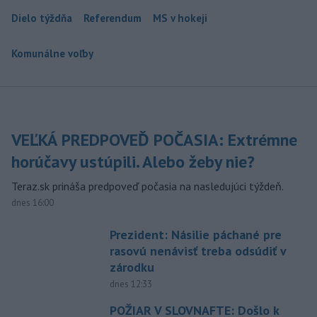
Dielo týždňa
Referendum
MS v hokeji
Komunálne voľby
VEĽKÁ PREDPOVEĎ POČASIA: Extrémne
horúčavy ustúpili. Alebo žeby nie?
Teraz.sk prináša predpoveď počasia na nasledujúci týždeň.
dnes 16:00
Prezident: Násilie páchané pre
rasovú nenávisť treba odsúdiť v
zárodku
dnes 12:33
POŽIAR V SLOVNAFTE: Došlo k