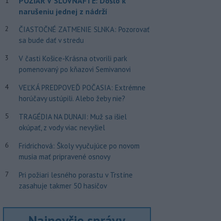
POŽIAR V SLOVNAFTE: Došlo k
1
narušeniu jednej z nádrží
2
ČIASTOČNÉ ZATMENIE SLNKA: Pozorovať
sa bude dať v stredu
3
V časti Košice-Krásna otvorili park
pomenovaný po kňazovi Semivanovi
4
VEĽKÁ PREDPOVEĎ POČASIA: Extrémne
horúčavy ustúpili. Alebo žeby nie?
5
TRAGÉDIA NA DUNAJI: Muž sa išiel
okúpať, z vody viac nevyšiel
6
Fridrichová: Školy vyučujúce po novom
musia mať pripravené osnovy
7
Pri požiari lesného porastu v Trstíne
zasahuje takmer 50 hasičov
Najnovšie správy