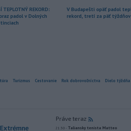
Í TEPLOTNÝ REKORD:
V Budapešti opäť padol tep
oraz padol v Dolných
rekord, tretí za päť týždňov
tinciach
túra
Turizmus
Cestovanie
Rok dobrovoľníctva
Dielo týždňa
Práve teraz
 Extrémne
-
Taliansky tenista Matteo
21:30