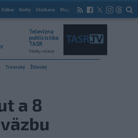
 Odber
Knihy
Útulkovo
Magazín
News Now
Archív
TASR
Televízna
publicistika
TASR
ky
Všetky relácie
y
Trnavský
Žilinský
ut a 8
 väzbu