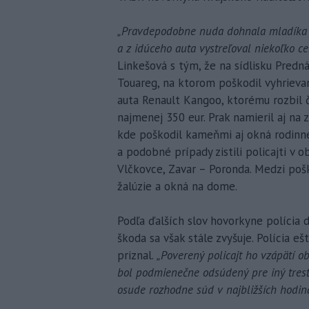
„Pravdepodobne nuda dohnala mladíka 
a z idúceho auta vystreľoval niekoľko c
Linkešová s tým, že na sídlisku Predn
Touareg, na ktorom poškodil vyhrievan
auta Renault Kangoo, ktorému rozbil č
najmenej 350 eur. Prak namieril aj na 
kde poškodil kameňmi aj okná rodinné
a podobné prípady zistili policajti v
Vlčkovce, Zavar – Poronda. Medzi pošk
žalúzie a okná na dome.
Podľa ďalších slov hovorkyne polícia 
škoda sa však stále zvyšuje. Polícia 
priznal.
„Poverený policajt ho vzápätí o
bol podmienečne odsúdený pre iný trestn
osude rozhodne súd v najbližších hodin