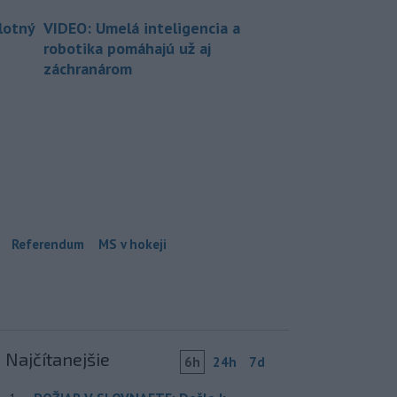
lotný
VIDEO: Umelá inteligencia a
robotika pomáhajú už aj
záchranárom
Referendum
MS v hokeji
Najčítanejšie
6h
24h
7d