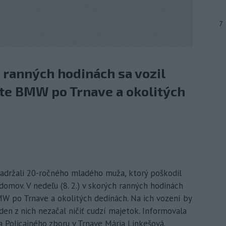
7
h ranných hodinách sa vozil
ute BMW po Trnave a okolitých
i zadržali 20-ročného mladého muža, ktorý poškodil
omov. V nedeľu (8. 2.) v skorých ranných hodinách
MW po Trnave a okolitých dedinách. Na ich vození by
den z nich nezačal ničiť cudzí majetok. Informovala
 Policajného zboru v Trnave Mária Linkešová.