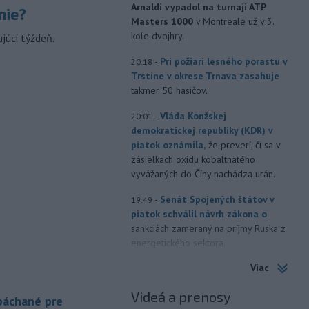
Arnaldi vypadol na turnaji ATP
nie?
Masters 1000
v Montreale už v 3.
kole dvojhry.
júci týždeň.
-
Pri požiari lesného porastu v
20:18
Trstíne v okrese Trnava zasahuje
takmer 50 hasičov.
-
Vláda Konžskej
20:01
demokratickej republiky (KDR) v
piatok oznámila,
že preverí, či sa v
zásielkach oxidu kobaltnatého
vyvážaných do Číny nachádza urán.
-
Senát Spojených štátov v
19:49
piatok schválil návrh zákona o
sankciách zameraný na príjmy Ruska z
energetického sektora.
Viac
-
Slovenská polícia prispela k
16:08
objasneniu prípadu prevádzačstva,
Videá a prenosy
ktorý sa podarilo ukončiť
 páchané pre