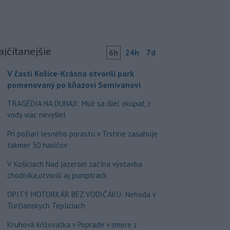
ajčítanejšie
6h
24h
7d
V časti Košice-Krásna otvorili park
pomenovaný po kňazovi Semivanovi
TRAGÉDIA NA DUNAJI: Muž sa išiel okúpať, z
vody viac nevyšiel
Pri požiari lesného porastu v Trstíne zasahuje
takmer 50 hasičov
V Košiciach Nad jazerom začína výstavba
chodníka,otvorili aj pumptrack
OPITÝ MOTORKÁR BEZ VODIČÁKU: Nehoda v
Turčianskych Tepliciach
Kruhová križovatka v Poprade v smere z