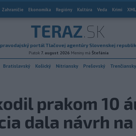
Zahraničie
Ekonomika
Regióny
Kultúra
Veda
Krimi
XML
TERAZ
.SK
pravodajský portál Tlačovej agentúry Slovenskej republi
Piatok
7. august 2026
Meniny má
Štefánia
Bratislavský
Košický
Nitriansky
Prešovský
Trenčiansk
odil prakom 10 á
cia dala návrh na