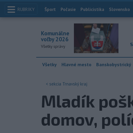
RUBRIKY
Index
Šport
Počasie
Publicistika
Slovensko
Komunálne
voľby 2026
S
Všetky správy
Všetky
Hlavné mesto
Banskobystrický
< sekcia
Trnavský kraj
Mladík pošk
domov, polí