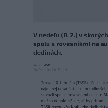
V nedeľu (8. 2.) v skorýc
spolu s rovesníkmi na a
dedinách.
Autor
TASR
10. februára 2015 11:41
Trnava 10. februára (TASR) - Policajt
najmenej desať áut a osem rodinných d
sa vozil spolu s rovesníkmi na aute B
možno nebolo nič zlé, ak by pritom je
TASR hovorkyňa Krajského riaditeľstva