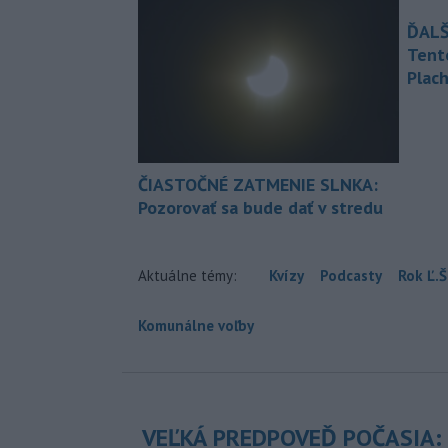
ĎALŠ
Tent
Plach
ČIASTOČNÉ ZATMENIE SLNKA:
Pozorovať sa bude dať v stredu
Aktuálne témy:
Kvízy
Podcasty
Rok Ľ.Š
Komunálne voľby
VEĽKÁ PREDPOVEĎ POČASIA: