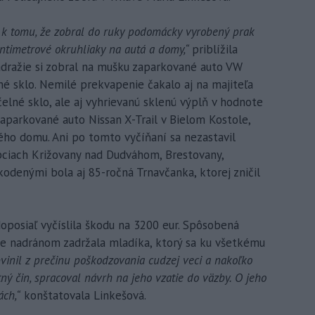
k tomu, že zobral do ruky podomácky vyrobený prak
entimetrové okruhliaky na autá a domy,“
priblížila
ádražie si zobral na mušku zaparkované auto VW
é sklo. Nemilé prekvapenie čakalo aj na majiteľa
elné sklo, ale aj vyhrievanú sklenú výplň v hodnote
zaparkované auto Nissan X-Trail v Bielom Kostole,
ho domu. Ani po tomto vyčíňaní sa nezastavil
 obciach Križovany nad Dudváhom, Brestovany,
odenými bola aj 85-ročná Trnavčanka, ktorej zničil
doposiaľ vyčíslila škodu na 3200 eur. Spôsobená
ešte nadránom zadržala mladíka, ktorý sa ku všetkému
bvinil z prečinu poškodzovania cudzej veci a nakoľko
ý čin, spracoval návrh na jeho vzatie do väzby. O jeho
ách,“
konštatovala Linkešová.