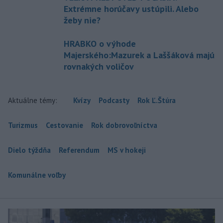
Extrémne horúčavy ustúpili. Alebo
žeby nie?
HRABKO o výhode
Majerského:Mazurek a Laššáková majú
rovnakých voličov
Aktuálne témy:
Kvízy
Podcasty
Rok Ľ.Štúra
Turizmus
Cestovanie
Rok dobrovoľníctva
Dielo týždňa
Referendum
MS v hokeji
Komunálne voľby