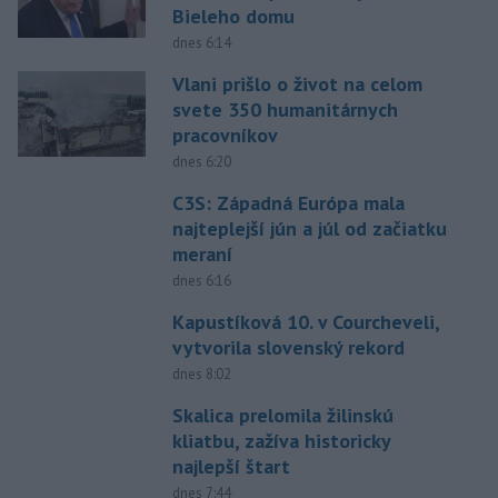
Bieleho domu
dnes 6:14
Vlani prišlo o život na celom
svete 350 humanitárnych
pracovníkov
dnes 6:20
C3S: Západná Európa mala
najteplejší jún a júl od začiatku
meraní
dnes 6:16
Kapustíková 10. v Courcheveli,
vytvorila slovenský rekord
dnes 8:02
Skalica prelomila žilinskú
kliatbu, zažíva historicky
najlepší štart
dnes 7:44