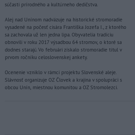
súčasti prírodného a kultúrneho dedičstva.
Alej nad Unínom nadväzuje na historické stromoradie
vysadené na počesť cisára Františka Jozefa I., z ktorého
sa zachovala už len jedna lipa. Obyvatelia tradíciu
obnovili v roku 2017 výsadbou 64 stromov, o ktoré sa
dodnes starajú. Vo februári získalo stromoradie titul v
prvom ročníku celoslovenskej ankety.
Ocenenie vzniklo v rámci projektu Slovenské aleje.
Slávnosť organizuje OZ Človek a krajina v spolupráci s
obcou Unín, miestnou komunitou a OZ Stromolezci.