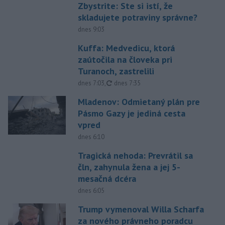
Zbystrite: Ste si istí, že
skladujete potraviny správne?
dnes 9:03
Kuffa: Medvedicu, ktorá
zaútočila na človeka pri
Turanoch, zastrelili
aktualizované
dnes 7:03
,
dnes 7:35
Mladenov: Odmietaný plán pre
Pásmo Gazy je jediná cesta
vpred
dnes 6:10
Tragická nehoda: Prevrátil sa
čln, zahynula žena a jej 5-
mesačná dcéra
dnes 6:05
Trump vymenoval Willa Scharfa
za nového právneho poradcu