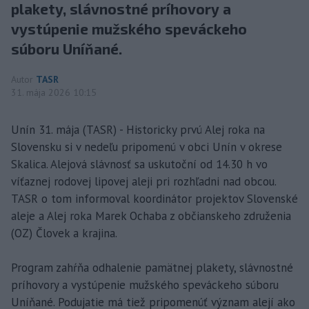
plakety, slávnostné príhovory a
vystúpenie mužského speváckeho
súboru Uníňané.
Autor
TASR
31. mája 2026 10:15
Unín 31. mája (TASR) - Historicky prvú Alej roka na
Slovensku si v nedeľu pripomenú v obci Unín v okrese
Skalica. Alejová slávnosť sa uskutoční od 14.30 h vo
víťaznej rodovej lipovej aleji pri rozhľadni nad obcou.
TASR o tom informoval koordinátor projektov Slovenské
aleje a Alej roka Marek Ochaba z občianskeho združenia
(OZ) Človek a krajina.
Program zahŕňa odhalenie pamätnej plakety, slávnostné
príhovory a vystúpenie mužského speváckeho súboru
Uníňané. Podujatie má tiež pripomenúť význam alejí ako