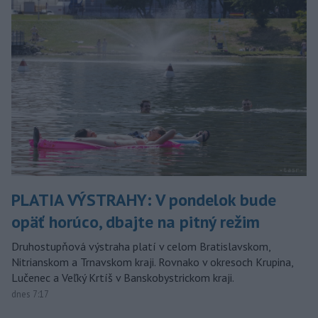
PLATIA VÝSTRAHY: V pondelok bude
opäť horúco, dbajte na pitný režim
Druhostupňová výstraha platí v celom Bratislavskom,
Nitrianskom a Trnavskom kraji. Rovnako v okresoch Krupina,
Lučenec a Veľký Krtíš v Banskobystrickom kraji.
dnes 7:17