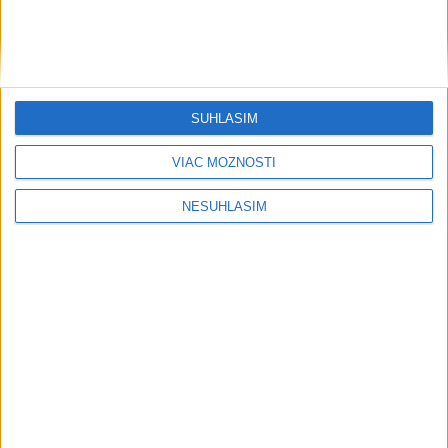
....
SÚHLASÍM
VIAC MOŽNOSTÍ
NESÚHLASÍM
....