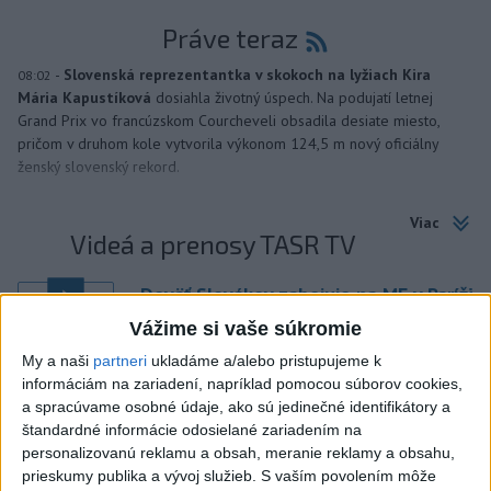
Práve teraz
-
Slovenská reprezentantka v skokoch na lyžiach Kira
08:02
Mária Kapustíková
dosiahla životný úspech. Na podujatí letnej
Grand Prix vo francúzskom Courcheveli obsadila desiate miesto,
pričom v druhom kole vytvorila výkonom 124,5 m nový oficiálny
ženský slovenský rekord.
Viac
Videá a prenosy TASR TV
Deväť Slovákov zabojuje na ME v Paríži
o čo najlepšie výsledky
Vážime si vaše súkromie
My a naši
partneri
ukladáme a/alebo pristupujeme k
Viac
informáciám na zariadení, napríklad pomocou súborov cookies,
Najčítanejšie
a spracúvame osobné údaje, ako sú jedinečné identifikátory a
štandardné informácie odosielané zariadením na
6h
24h
7d
personalizovanú reklamu a obsah, meranie reklamy a obsahu,
prieskumy publika a vývoj služieb.
S vaším povolením môže