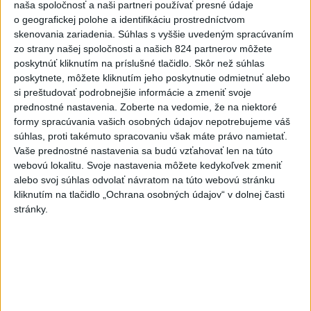
naša spoločnosť a naši partneri používať presné údaje
MLADÍK VYPADOL Z FERRATY: Na Skalke
1
o geografickej polohe a identifikáciu prostredníctvom
pri Kremnici zasahovali záchranári
skenovania zariadenia. Súhlas s vyššie uvedeným spracúvaním
zo strany našej spoločnosti a našich 824 partnerov môžete
2
DRÁMA V PARLAMENTE: Poslankyňa hádzala do
poskytnúť kliknutím na príslušné tlačidlo. Skôr než súhlas
premiéra vajíčka
poskytnete, môžete kliknutím jeho poskytnutie odmietnuť alebo
si preštudovať podrobnejšie informácie a zmeniť svoje
3
Česká vláda uvažuje nad zvýšením valorizácie dôchodkov
prednostné nastavenia.
Zoberte na vedomie, že na niektoré
na dvojnásobok
formy spracúvania vašich osobných údajov nepotrebujeme váš
súhlas, proti takémuto spracovaniu však máte právo namietať.
4
ÚTOK MEDVEĎA: V Turanoch pri zjazde z D1 našli
Vaše prednostné nastavenia sa budú vzťahovať len na túto
zraneného muža
webovú lokalitu. Svoje nastavenia môžete kedykoľvek zmeniť
alebo svoj súhlas odvolať návratom na túto webovú stránku
5
Tragická nehoda: Prevrátil sa čln, zahynula žena a jej 5-
kliknutím na tlačidlo „Ochrana osobných údajov“ v dolnej časti
mesačná dcéra
stránky.
6
Ugandský futbalista Owori zomrel vo veku 27 rokov po
brutálnom útoku
7
Darina Pačutová pomáha pacientom vo Vranove nad
Topľou slovom