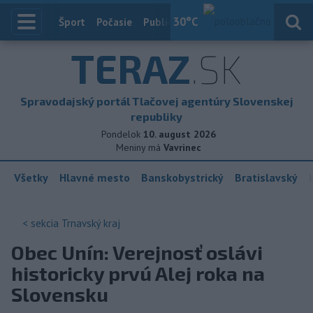
30
°C
Index
Šport
Počasie
Publicistika
Slovensko
Zahranič
TERAZ
.SK
Spravodajský portál Tlačovej agentúry Slovenskej
republiky
Pondelok
10. august 2026
Meniny má
Vavrinec
Všetky
Hlavné mesto
Banskobystrický
Bratislavský
< sekcia
Trnavský kraj
Obec Unín: Verejnosť oslávi
historicky prvú Alej roka na
Slovensku