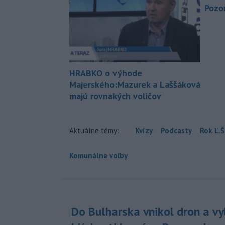
Pozor
HRABKO o výhode
Majerského:Mazurek a Laššáková
majú rovnakých voličov
Aktuálne témy:
Kvízy
Podcasty
Rok Ľ.Š
Komunálne voľby
Do Bulharska vnikol dron a vy