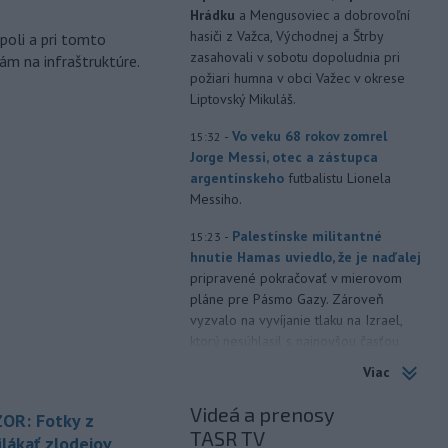
m
Hrádku
a Mengusoviec a dobrovoľní
hasiči z Važca, Východnej a Štrby
poli a pri tomto
zasahovali v sobotu dopoludnia pri
ám na infraštruktúre.
požiari humna v obci Važec v okrese
Liptovský Mikuláš.
-
Vo veku 68 rokov zomrel
15:32
Jorge Messi, otec a zástupca
argentínskeho
futbalistu Lionela
Messiho.
-
Palestínske militantné
15:23
hnutie Hamas uviedlo, že je naďalej
pripravené pokračovať v mierovom
pláne pre Pásmo Gazy. Zároveň
vyzvalo na vyvíjanie tlaku na Izrael,
ktorý nesúhlasil s najnovšou časťou
tejto dohody.
Viac
-
Na Ukrajine po ruských
15:16
Videá a prenosy
OR: Fotky z
útokoch podľa prezidenta
TASR TV
Volodymyra
Zelenského nezostala
lákať zlodejov