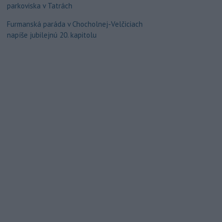
parkoviska v Tatrách
Furmanská paráda v Chocholnej-Velčiciach
napíše jubilejnú 20. kapitolu