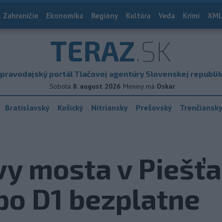
Zahraničie
Ekonomika
Regióny
Kultúra
Veda
Krimi
XML
TERAZ
.SK
pravodajský portál Tlačovej agentúry Slovenskej republi
Sobota
8. august 2026
Meniny má
Oskar
Bratislavský
Košický
Nitriansky
Prešovský
Trenčiansk
vy mosta v Piešť
po D1 bezplatne