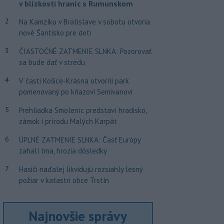
v blízkosti hraníc s Rumunskom
2
Na Kamzíku v Bratislave v sobotu otvoria
nové Šantisko pre deti
3
ČIASTOČNÉ ZATMENIE SLNKA: Pozorovať
sa bude dať v stredu
4
V časti Košice-Krásna otvorili park
pomenovaný po kňazovi Semivanovi
5
Prehliadka Smoleníc predstaví hradisko,
zámok i prírodu Malých Karpát
6
ÚPLNÉ ZATMENIE SLNKA: Časť Európy
zahalí tma, hrozia dôsledky
7
Hasiči naďalej likvidujú rozsiahly lesný
požiar v katastri obce Trstín
Najnovšie správy