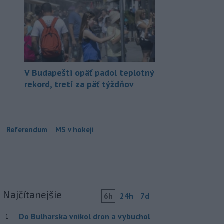
V Budapešti opäť padol teplotný
rekord, tretí za päť týždňov
Referendum
MS v hokeji
Najčítanejšie
6h
24h
7d
Do Bulharska vnikol dron a vybuchol
1