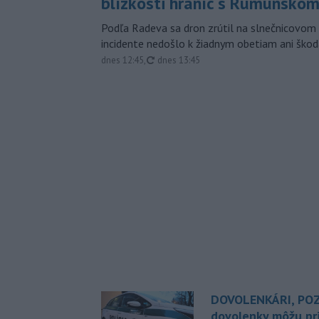
blízkosti hraníc s Rumunsko
Podľa Radeva sa dron zrútil na slnečnicovom 
incidente nedošlo k žiadnym obetiam ani škod
aktualizované
dnes 12:45
,
dnes 13:45
DOVOLENKÁRI, POZ
dovolenky môžu pri