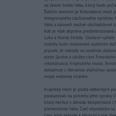
na ľavom brehu Váhu, ktorý bude poča
Ďalším mostom je Kolonádový most pre 
integrovaného záchranného systému. 
Váhu a zároveň možné obchádzkové tra
kde je však doprava predimenzovaná a
Lúka a Horná Streda.
"Dočasné vyňatie 
známky bude realizované osadením do
prípade, že náklady na osadenie dočas
alebo Správa a údržba ciest Trnavského
rekonštrukciu Krajinského mosta. Term
dohodnutý s Národnou diaľničnou spolo
svojej webovej stránke.
Krajinský most je podľa odborných po
poukazovali na potrebu jeho opravy. V
ktorý nechce z dôvodu bezpečnosti i 
premostenie Váhu. Časť obyvateľov sa
času, kým nebude k dispozícii viac fi