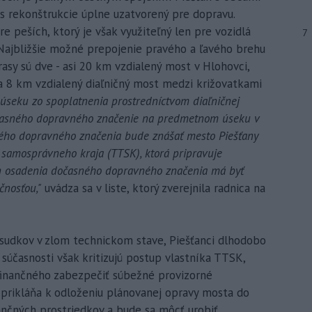
s rekonštrukcie úplne uzatvorený pre dopravu.
peších, ktorý je však využiteľný len pre vozidlá
7
Najbližšie možné prepojenie pravého a ľavého brehu
sy sú dve - asi 20 km vzdialený most v Hlohovci,
 8 km vzdialený diaľničný most medzi križovatkami
úseku zo spoplatnenia prostredníctvom diaľničnej
časného dopravného značenie na predmetnom úseku v
ného dopravného značenia bude znášať mesto Piešťany
 samosprávneho kraja (TTSK), ktorá pripravuje
ín osadenia dočasného dopravného značenia má byť
čnosťou,"
uvádza sa v liste, ktorý zverejnila radnica na
sudkov v zlom technickom stave, Piešťanci dlhodobo
 súčasnosti však kritizujú postup vlastníka TTSK,
finančného zabezpečiť súbežné provizorné
 prikláňa k odloženiu plánovanej opravy mosta do
nančných prostriedkov a bude sa môcť urobiť