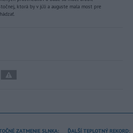
očnej, ktorá by v júli a auguste mala most pre
hádzať.
TOČNÉ ZATMENIE SLNKA:
ĎALŠÍ TEPLOTNÝ REKORD: