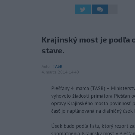
Krajinský most je podľa
stave.
Autor
TASR
4. marca 2014 14:40
Piešťany 4. marca (TASR) – Ministerst
vyhovelo žiadosti primátora Piešťan 
opravy Krajinského mosta povinnosť p
časť je naplánovaná na diaľničný úsek
Úsek bude podľa listu, ktorý rezort za
spoplatnenia. Krajinský most v Piešť