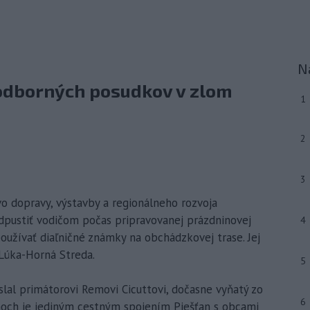
N
 odborných posudkov v zlom
1
2
3
vo dopravy, výstavby a regionálneho rozvoja
odpustiť vodičom počas pripravovanej prázdninovej
4
oužívať diaľničné známky na obchádzkovej trase. Jej
 Lúka-Horná Streda.
5
slal primátorovi Removi Cicuttovi, dočasne vyňatý zo
6
anoch je jediným cestným spojením Piešťan s obcami