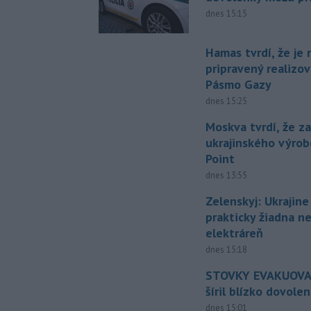
dnes 15:15
Hamas tvrdí, že je 
pripravený realizov
Pásmo Gazy
dnes 15:25
Moskva tvrdí, že z
ukrajinského výrob
Point
dnes 13:55
Zelenskyj: Ukrajin
prakticky žiadna 
elektráreň
dnes 15:18
STOVKY EVAKUOVAN
šíril blízko dovole
dnes 15:01