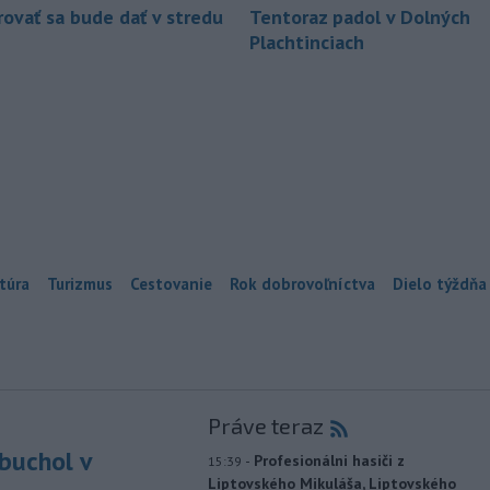
ovať sa bude dať v stredu
Tentoraz padol v Dolných
Plachtinciach
túra
Turizmus
Cestovanie
Rok dobrovoľníctva
Dielo týždňa
Práve teraz
buchol v
-
Profesionálni hasiči z
15:39
Liptovského Mikuláša, Liptovského