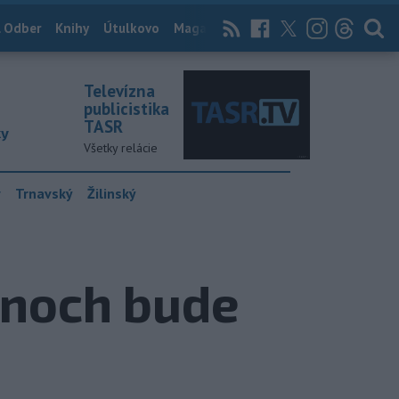
 Odber
Knihy
Útulkovo
Magazín
News Now
Archív
TASR
Televízna
publicistika
TASR
ky
Všetky relácie
y
Trnavský
Žilinský
anoch bude