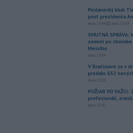
Poslanecký klub Ti
post prezidenta A
aktualizovan
dnes 13:44
,
dnes 13:59
SMUTNÁ SPRÁVA: V
zomrel po chorobe
Messiho
dnes 15:34
V Bratislave sa v 
predalo 652 novýc
dnes 15:10
POŽIAR VO VAŽCI: 
profesionáli, zrani
dnes 15:42