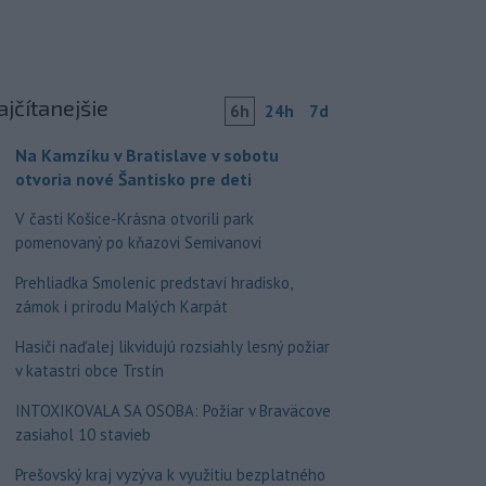
ajčítanejšie
6h
24h
7d
Na Kamzíku v Bratislave v sobotu
otvoria nové Šantisko pre deti
V časti Košice-Krásna otvorili park
pomenovaný po kňazovi Semivanovi
Prehliadka Smoleníc predstaví hradisko,
zámok i prírodu Malých Karpát
Hasiči naďalej likvidujú rozsiahly lesný požiar
v katastri obce Trstín
INTOXIKOVALA SA OSOBA: Požiar v Braväcove
zasiahol 10 stavieb
Prešovský kraj vyzýva k využitiu bezplatného