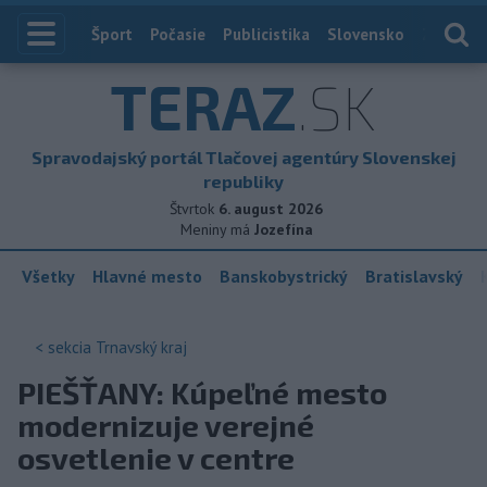
Index
Šport
Počasie
Publicistika
Slovensko
Zahranič
TERAZ
.SK
Spravodajský portál Tlačovej agentúry Slovenskej
republiky
Štvrtok
6. august 2026
Meniny má
Jozefína
Všetky
Hlavné mesto
Banskobystrický
Bratislavský
< sekcia
Trnavský kraj
PIEŠŤANY: Kúpeľné mesto
modernizuje verejné
osvetlenie v centre