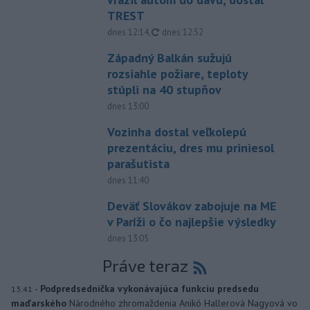
TREST
aktualizované
dnes 12:14
,
dnes 12:52
Západný Balkán sužujú
rozsiahle požiare, teploty
stúpli na 40 stupňov
dnes 13:00
Vozinha dostal veľkolepú
prezentáciu, dres mu priniesol
parašutista
dnes 11:40
Deväť Slovákov zabojuje na ME
v Paríži o čo najlepšie výsledky
dnes 13:05
Práve teraz
-
Podpredsedníčka vykonávajúca funkciu predsedu
13:41
maďarského
Národného zhromaždenia Anikó Hallerová Nagyová vo