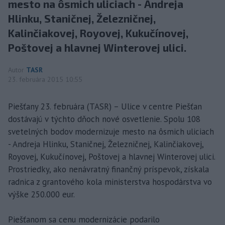
mesto na ôsmich uliciach - Andreja
Hlinku, Staničnej, Železničnej,
Kalinčiakovej, Royovej, Kukučínovej,
Poštovej a hlavnej Winterovej ulici.
Autor
TASR
23. februára 2015 10:55
Piešťany 23. februára (TASR) – Ulice v centre Piešťan
dostávajú v týchto dňoch nové osvetlenie. Spolu 108
svetelných bodov modernizuje mesto na ôsmich uliciach
- Andreja Hlinku, Staničnej, Železničnej, Kalinčiakovej,
Royovej, Kukučínovej, Poštovej a hlavnej Winterovej ulici.
Prostriedky, ako nenávratný finančný príspevok, získala
radnica z grantového kola ministerstva hospodárstva vo
výške 250.000 eur.
Piešťanom sa cenu modernizácie podarilo