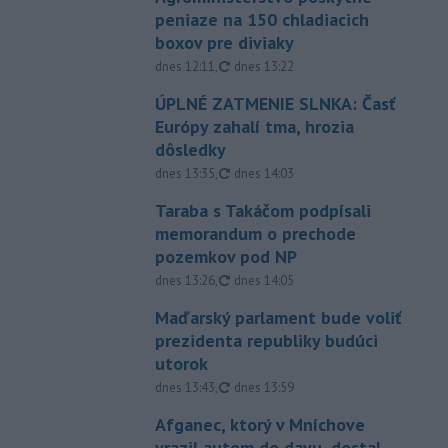
peniaze na 150 chladiacich
boxov pre diviaky
aktualizované
dnes 12:11
,
dnes 13:22
ÚPLNÉ ZATMENIE SLNKA: Časť
Európy zahalí tma, hrozia
dôsledky
aktualizované
dnes 13:35
,
dnes 14:03
Taraba s Takáčom podpísali
memorandum o prechode
pozemkov pod NP
aktualizované
dnes 13:26
,
dnes 14:05
Maďarský parlament bude voliť
prezidenta republiky budúci
utorok
aktualizované
dnes 13:43
,
dnes 13:59
Afganec, ktorý v Mníchove
vrazil autom do davu, dostal