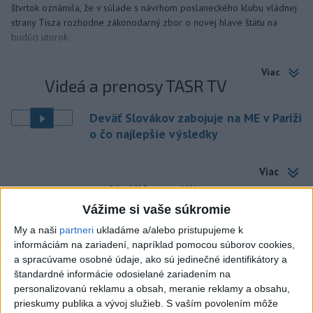
štvrtok oznámila, že v súlade s návrhom poslaneckého klubu vládnej
strany Tisza rozhodne zákonodarný zbor o novej hlave štátu na
budúci utorok.
Viac
Videá a prenosy TASR TV
Deväť Slovákov zabojuje na ME v Paríži
o čo najlepšie výsledky
Viac
Najčítanejšie
Vážime si vaše súkromie
6h
24h
7d
My a naši
partneri
ukladáme a/alebo pristupujeme k
informáciám na zariadení, napríklad pomocou súborov cookies,
Afganec, ktorý v Mníchove vrazil autom
1
a spracúvame osobné údaje, ako sú jedinečné identifikátory a
do davu, dostal TREST
štandardné informácie odosielané zariadením na
personalizovanú reklamu a obsah, meranie reklamy a obsahu,
2
Český herec Vladimír Polívka odmietol zaujímavé
prieskumy publika a vývoj služieb.
S vaším povolením môže