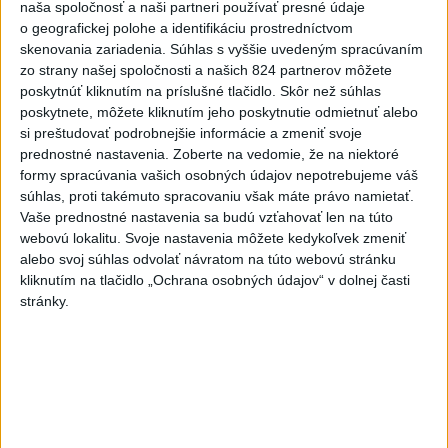
filmové projekty
naša spoločnosť a naši partneri používať presné údaje
o geografickej polohe a identifikáciu prostredníctvom
3
Mesto Martin vypovedalo zmluvy na tri rozpracované
skenovania zariadenia. Súhlas s vyššie uvedeným spracúvaním
investičné akcie
zo strany našej spoločnosti a našich 824 partnerov môžete
poskytnúť kliknutím na príslušné tlačidlo. Skôr než súhlas
4
Orbánová telefonovala s Blanárom a Tarabom o pomoci
poskytnete, môžete kliknutím jeho poskytnutie odmietnuť alebo
na Dunaji
si preštudovať podrobnejšie informácie a zmeniť svoje
prednostné nastavenia.
Zoberte na vedomie, že na niektoré
5
Predstavitelia Mladého Hlasu podali trestné oznámenie
formy spracúvania vašich osobných údajov nepotrebujeme váš
na I. Korčoka
súhlas, proti takémuto spracovaniu však máte právo namietať.
Vaše prednostné nastavenia sa budú vzťahovať len na túto
6
V Košiciach Nad jazerom začína výstavba
webovú lokalitu. Svoje nastavenia môžete kedykoľvek zmeniť
chodníka,otvorili aj pumptrack
alebo svoj súhlas odvolať návratom na túto webovú stránku
kliknutím na tlačidlo „Ochrana osobných údajov“ v dolnej časti
7
ZRÁŽKA VLAKU S AUTOM V LOZORNE: Rušňovodič jej
stránky.
už nedokázal zabrániť
Najnovšie správy na Teraz.sk
Vyhlásenia