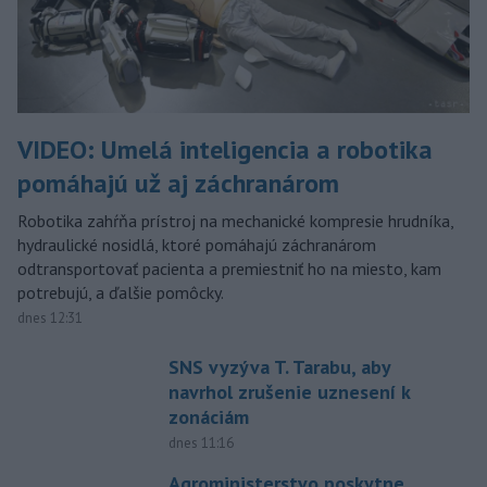
VIDEO: Umelá inteligencia a robotika
pomáhajú už aj záchranárom
Robotika zahŕňa prístroj na mechanické kompresie hrudníka,
hydraulické nosidlá, ktoré pomáhajú záchranárom
odtransportovať pacienta a premiestniť ho na miesto, kam
potrebujú, a ďalšie pomôcky.
dnes 12:31
SNS vyzýva T. Tarabu, aby
navrhol zrušenie uznesení k
zonáciám
dnes 11:16
Agroministerstvo poskytne