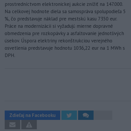
prostredníctvom elektronickej aukcie znížiť na 147.000.
Na celkovej hodnote diela sa samospráva spolupodieľa 5
%, čo predstavuje náklad pre mestskú kasu 7350 eur.
Práce na modernizácii si vyžadujú mierne dopravné
obmedzenia pre rozkopávky a asfaltovanie jednotlivých
úsekov. Úspora elektriny rekonštrukciou verejného
osvetlenia predstavuje hodnotu 1036,22 eur na 1 MWh s
DPH.
Zdieľaj na Facebooku