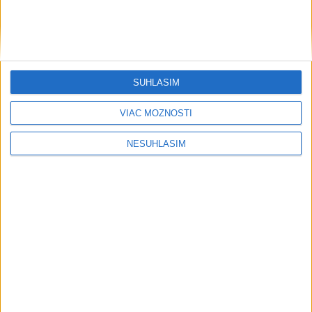
dnes 11:40
Everton získal z Arsenalu dánskeho
stredopoliara Nörgaarda
dnes 11:17
SÚHLASÍM
VIAC MOŽNOSTÍ
NESÚHLASÍM
Neprehliadnite
VIDEO: MUNÍCIA V DUNAJI: Mínu
previezli na likvidáciu
PÁD LIETADLA PRI OČOVEJ: Zahynuli
traja ľudia
PRVÝ: Poliak Kubkowski preplával