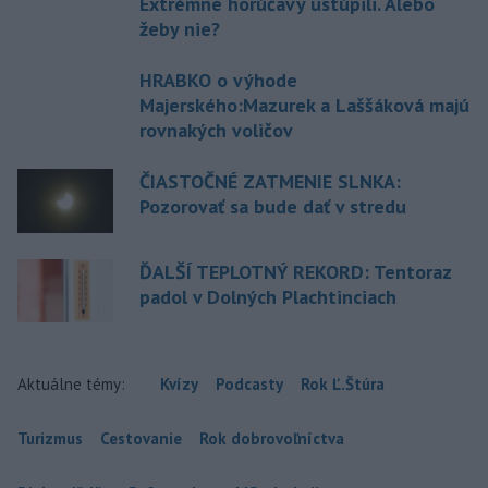
Extrémne horúčavy ustúpili. Alebo
žeby nie?
HRABKO o výhode
Majerského:Mazurek a Laššáková majú
rovnakých voličov
ČIASTOČNÉ ZATMENIE SLNKA:
Pozorovať sa bude dať v stredu
ĎALŠÍ TEPLOTNÝ REKORD: Tentoraz
padol v Dolných Plachtinciach
Aktuálne témy:
Kvízy
Podcasty
Rok Ľ.Štúra
Turizmus
Cestovanie
Rok dobrovoľníctva