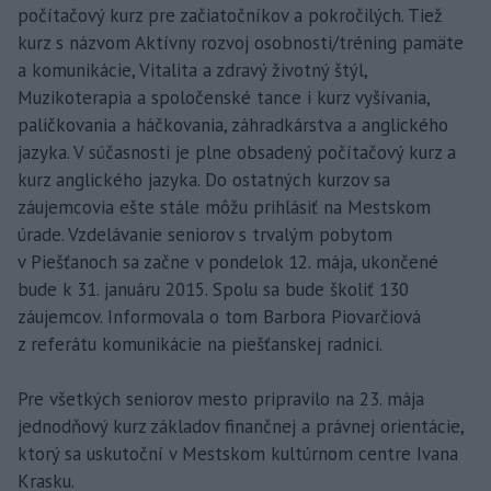
počítačový kurz pre začiatočníkov a pokročilých. Tiež
kurz s názvom Aktívny rozvoj osobnosti/tréning pamäte
a komunikácie, Vitalita a zdravý životný štýl,
Muzikoterapia a spoločenské tance i kurz vyšívania,
paličkovania a háčkovania, záhradkárstva a anglického
jazyka. V súčasnosti je plne obsadený počítačový kurz a
kurz anglického jazyka. Do ostatných kurzov sa
záujemcovia ešte stále môžu prihlásiť na Mestskom
úrade. Vzdelávanie seniorov s trvalým pobytom
v Piešťanoch sa začne v pondelok 12. mája, ukončené
bude k 31. januáru 2015. Spolu sa bude školiť 130
záujemcov. Informovala o tom Barbora Piovarčiová
z referátu komunikácie na piešťanskej radnici.
Pre všetkých seniorov mesto pripravilo na 23. mája
jednodňový kurz základov finančnej a právnej orientácie,
ktorý sa uskutoční v Mestskom kultúrnom centre Ivana
Krasku.