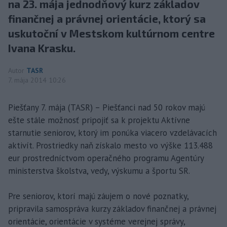
na 23. mája jednodňový kurz základov
finančnej a právnej orientácie, ktorý sa
uskutoční v Mestskom kultúrnom centre
Ivana Krasku.
Autor
TASR
7. mája 2014 10:26
Piešťany 7. mája (TASR) – Piešťanci nad 50 rokov majú
ešte stále možnosť pripojiť sa k projektu Aktívne
starnutie seniorov, ktorý im ponúka viacero vzdelávacích
aktivít. Prostriedky naň získalo mesto vo výške 113.488
eur prostredníctvom operačného programu Agentúry
ministerstva školstva, vedy, výskumu a športu SR.
Pre seniorov, ktorí majú záujem o nové poznatky,
pripravila samospráva kurzy základov finančnej a právnej
orientácie, orientácie v systéme verejnej správy,