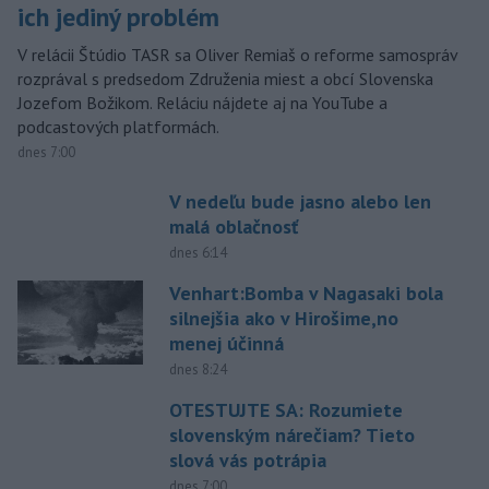
ich jediný problém
V relácii Štúdio TASR sa Oliver Remiaš o reforme samospráv
rozprával s predsedom Združenia miest a obcí Slovenska
Jozefom Božikom. Reláciu nájdete aj na YouTube a
podcastových platformách.
dnes 7:00
V nedeľu bude jasno alebo len
malá oblačnosť
dnes 6:14
Venhart:Bomba v Nagasaki bola
silnejšia ako v Hirošime,no
menej účinná
dnes 8:24
OTESTUJTE SA: Rozumiete
slovenským nárečiam? Tieto
slová vás potrápia
dnes 7:00