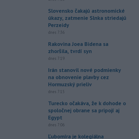
Slovensko čakajú astronomické
úkazy, zatmenie Slnka striedajú
Perzeidy
dnes 7:36
Rakovina Joea Bidena sa
zhoršila, tvrdí syn
dnes 7:19
Irán stanovil nové podmienky
na obnovenie plavby cez
Hormuzský prieliv
dnes 7:15
Turecko očakáva, že k dohode o
spoločnej obrane sa pripojí aj
Egypt
dnes 7:06
Ľubomíra je kolegiálna