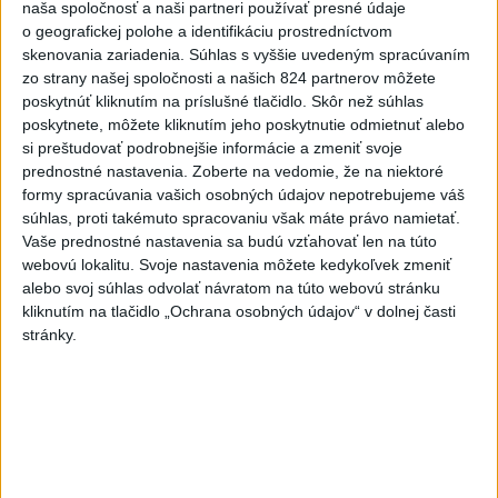
naša spoločnosť a naši partneri používať presné údaje
Viac
o geografickej polohe a identifikáciu prostredníctvom
Najčítanejšie
skenovania zariadenia. Súhlas s vyššie uvedeným spracúvaním
zo strany našej spoločnosti a našich 824 partnerov môžete
6h
24h
7d
poskytnúť kliknutím na príslušné tlačidlo. Skôr než súhlas
poskytnete, môžete kliknutím jeho poskytnutie odmietnuť alebo
si preštudovať podrobnejšie informácie a zmeniť svoje
DRÁMA V PARLAMENTE: Poslankyňa
1
prednostné nastavenia.
Zoberte na vedomie, že na niektoré
hádzala do premiéra vajíčka
formy spracúvania vašich osobných údajov nepotrebujeme váš
súhlas, proti takémuto spracovaniu však máte právo namietať.
2
SMRŤ V HORÁCH: V Západných Tatrách zomrel 76-ročný
Vaše prednostné nastavenia sa budú vzťahovať len na túto
turista
webovú lokalitu. Svoje nastavenia môžete kedykoľvek zmeniť
alebo svoj súhlas odvolať návratom na túto webovú stránku
3
VEĽKÁ PREDPOVEĎ POČASIA: Extrémne horúčavy
kliknutím na tlačidlo „Ochrana osobných údajov“ v dolnej časti
ustúpili. Alebo žeby nie?
stránky.
4
Skončili ďalšie desiatky menších pôšt, samosprávam sa
to nepáči
5
Prešov remizoval v domácom dueli 3. kola s Liptovským
Mikulášom