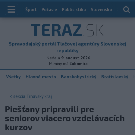
Index
Šport
Počasie
Publicistika
Slovensko
Zahranič
TERAZ
.SK
Spravodajský portál Tlačovej agentúry Slovenskej
republiky
Nedela
9. august 2026
Meniny má
Ľubomíra
Všetky
Hlavné mesto
Banskobystrický
Bratislavský
< sekcia
Trnavský kraj
Piešťany pripravili pre
seniorov viacero vzdelávacích
kurzov