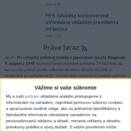
dnes 6:45
FIFA odsúdila kontroverzné
informácie ohľadom prezidenta
Infantina
dnes 7:10
Práve teraz
-
Pri výbuchu jadrovej bomby v japonskom meste Nagasaki
08:19
9. augusta 1945
zomrelo bezprostredne približne 39.000 ľudí, do
konca roka potom podľa odhadov až okolo 60.000-80.000. V
rozhovore pri príležitosti 81. výročia tejto udalosti to uviedol jadrový
fyzik Venhart.
Vážime si vaše súkromie
Viac
My a naši
partneri
ukladáme a/alebo pristupujeme k
Videá a prenosy TASR TV
informáciám na zariadení, napríklad pomocou súborov cookies,
a spracúvame osobné údaje, ako sú jedinečné identifikátory a
Deväť Slovákov zabojuje na ME v Paríži
štandardné informácie odosielané zariadením na
personalizovanú reklamu a obsah, meranie reklamy a obsahu,
o čo najlepšie výsledky
prieskumy publika a vývoj služieb.
S vaším povolením môže