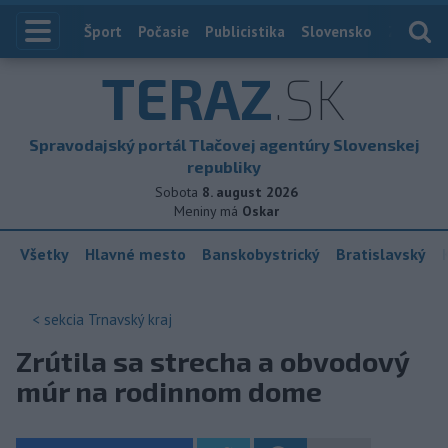
Index
Šport
Počasie
Publicistika
Slovensko
Zahranič
TERAZ
.SK
Spravodajský portál Tlačovej agentúry Slovenskej
republiky
Sobota
8. august 2026
Meniny má
Oskar
Všetky
Hlavné mesto
Banskobystrický
Bratislavský
< sekcia
Trnavský kraj
Zrútila sa strecha a obvodový
múr na rodinnom dome