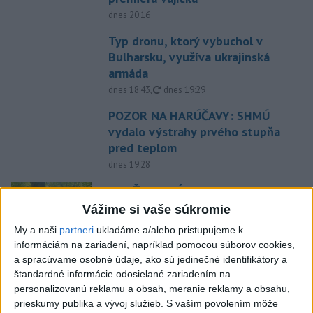
dnes 20:16
Typ dronu, ktorý vybuchol v
Bulharsku, využíva ukrajinská
armáda
aktualizované
dnes 18:43
,
dnes 19:29
POZOR NA HARÚČAVY: SHMÚ
vydalo výstrahy prvého stupňa
pred teplom
dnes 19:28
SMRŤ V HORÁCH: V Západných
Tatrách zomrel 76-ročný turista
Vážime si vaše súkromie
dnes 20:04
My a naši
partneri
ukladáme a/alebo pristupujeme k
informáciám na zariadení, napríklad pomocou súborov cookies,
ZÁCHRANÁRI V AKCII: Pomáhali
a spracúvame osobné údaje, ako sú jedinečné identifikátory a
dvom poľským turistkám, obe
štandardné informácie odosielané zariadením na
utrpeli úrazy
personalizovanú reklamu a obsah, meranie reklamy a obsahu,
prieskumy publika a vývoj služieb.
S vaším povolením môže
dnes 18:39