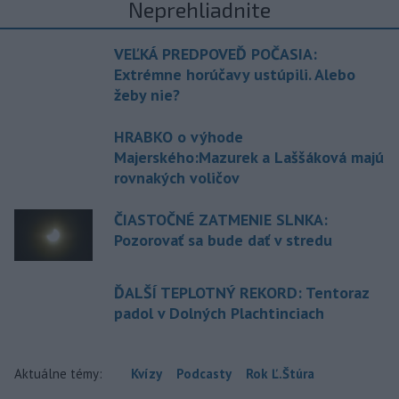
Neprehliadnite
VEĽKÁ PREDPOVEĎ POČASIA:
Extrémne horúčavy ustúpili. Alebo
žeby nie?
HRABKO o výhode
Majerského:Mazurek a Laššáková majú
rovnakých voličov
ČIASTOČNÉ ZATMENIE SLNKA:
Pozorovať sa bude dať v stredu
ĎALŠÍ TEPLOTNÝ REKORD: Tentoraz
padol v Dolných Plachtinciach
Aktuálne témy:
Kvízy
Podcasty
Rok Ľ.Štúra