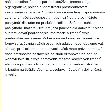
naša spoločnosť a naši partneri používať presné údaje
NEŠŤASTNÝ PÁD:Záchranári
o geografickej polohe a identifikáciu prostredníctvom
pomáhali 25-ročnej žene,
skenovania zariadenia. Súhlas s vyššie uvedeným spracúvaním
skončila v nemocnici
zo strany našej spoločnosti a našich 824 partnerov môžete
poskytnúť kliknutím na príslušné tlačidlo. Skôr než súhlas
dnes 19:10
poskytnete, môžete kliknutím jeho poskytnutie odmietnuť alebo
MLADÍK VYPADOL Z FERRATY:
si preštudovať podrobnejšie informácie a zmeniť svoje
Na Skalke pri Kremnici
prednostné nastavenia.
Zoberte na vedomie, že na niektoré
zasahovali záchranári
formy spracúvania vašich osobných údajov nepotrebujeme váš
súhlas, proti takémuto spracovaniu však máte právo namietať.
dnes 17:19
Vaše prednostné nastavenia sa budú vzťahovať len na túto
Omán: Rokovania o
webovú lokalitu. Svoje nastavenia môžete kedykoľvek zmeniť
Hormuzskom prielive sú
alebo svoj súhlas odvolať návratom na túto webovú stránku
kliknutím na tlačidlo „Ochrana osobných údajov“ v dolnej časti
pozitívne a konštruktívne
stránky.
dnes 19:24
STOVKY NASADENÝCH
HASIČOV: Zasahujú pri lesnom
požiari v Andalúzii
dnes 17:13