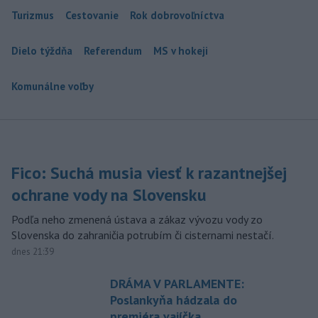
Turizmus
Cestovanie
Rok dobrovoľníctva
Dielo týždňa
Referendum
MS v hokeji
Komunálne voľby
Fico: Suchá musia viesť k razantnejšej
ochrane vody na Slovensku
Podľa neho zmenená ústava a zákaz vývozu vody zo
Slovenska do zahraničia potrubím či cisternami nestačí.
dnes 21:39
DRÁMA V PARLAMENTE:
Poslankyňa hádzala do
premiéra vajíčka