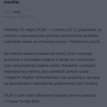
osoba.
Autor
TASR
29. mája 2014 10:15
Piešťany 29. mája (TASR) – V stredu (28. 5.) popoludní sa
strecha a obvodový múr prvého nadzemného podlažia
rodinného domu na Vrbovskej ceste v Piešťanoch zrútili.
Na mieste udalosti zasahovali hasiči, ktorí vykonali
prieskum a obhliadku budovy. V dome sa v kritickom
čase nenachádzala žiadna osoba. Následne vymedzili
nebezpečný priestor, aby zamedzili pohybu osôb
v objekte. Majiteľ nehnuteľnosti bol poučený a vyzvaný
na bezodkladné odstránenie poškodenej časti budovy.
TASR o tom dnes informoval krajský hovorca hasičov
v Trnave Tomáš Bílik.