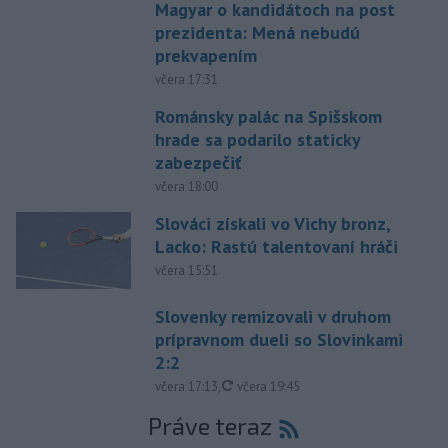
Magyar o kandidátoch na post
prezidenta: Mená nebudú
prekvapením
včera 17:31
Románsky palác na Spišskom
hrade sa podarilo staticky
zabezpečiť
včera 18:00
Slováci získali vo Vichy bronz,
Lacko: Rastú talentovaní hráči
včera 15:51
Slovenky remizovali v druhom
prípravnom dueli so Slovinkami
2:2
aktualizované
včera 17:13
,
včera 19:45
Práve teraz