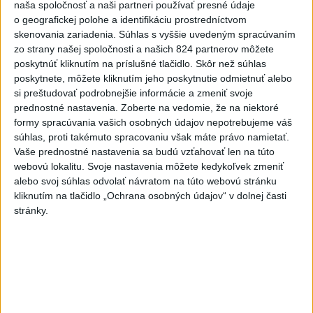
Slovenska
naša spoločnosť a naši partneri používať presné údaje
o geografickej polohe a identifikáciu prostredníctvom
včera 16:57
|
Taraba Tomáš
|
5117
zobrazení
skenovania zariadenia. Súhlas s vyššie uvedeným spracúvaním
Najnovšie statusy štátnych inštitúcií
zo strany našej spoločnosti a našich 824 partnerov môžete
poskytnúť kliknutím na príslušné tlačidlo. Skôr než súhlas
📉 Dokedy môžeme žiť na dlh? 📢 NKÚ
poskytnete, môžete kliknutím jeho poskytnutie odmietnuť alebo
dlhodobo upozorňuj...
si preštudovať podrobnejšie informácie a zmeniť svoje
📉 Dokedy môžeme žiť na dlh? 📢 NKÚ dlhodobo
prednostné nastavenia.
Zoberte na vedomie, že na niektoré
upozorňuje, že štát funguje na úkor budúcich
formy spracúvania vašich osobných údajov nepotrebujeme váš
generácií a všetky dlhy nakon...
súhlas, proti takémuto spracovaniu však máte právo namietať.
dnes 04:00
|
Najvyšší kontrolný úrad SR
Vaše prednostné nastavenia sa budú vzťahovať len na túto
webovú lokalitu. Svoje nastavenia môžete kedykoľvek zmeniť
Najnovšie politické statusy
alebo svoj súhlas odvolať návratom na túto webovú stránku
kliknutím na tlačidlo „Ochrana osobných údajov“ v dolnej časti
stránky.
KEĎ PS ÚTOČÍ NA SLOVENSKÝ FOLKLÓR:
KULTÚRNY ANALFABETIZ...
KEĎ PS ÚTOČÍ NA SLOVENSKÝ FOLKLÓR: KULTÚRNY
ANALFABETIZMUS V PRIAMOM PRENOSE Keď sa
progresívci pustia do slovenských t...
včera 20:50
|
Kéry Marián