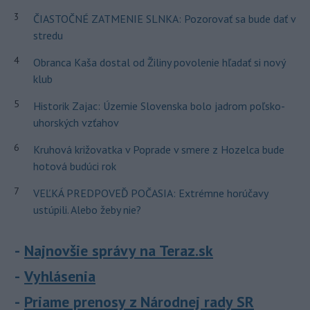
3
ČIASTOČNÉ ZATMENIE SLNKA: Pozorovať sa bude dať v
stredu
4
Obranca Kaša dostal od Žiliny povolenie hľadať si nový
klub
5
Historik Zajac: Územie Slovenska bolo jadrom poľsko-
uhorských vzťahov
6
Kruhová križovatka v Poprade v smere z Hozelca bude
hotová budúci rok
7
VEĽKÁ PREDPOVEĎ POČASIA: Extrémne horúčavy
ustúpili. Alebo žeby nie?
Najnovšie správy na Teraz.sk
Vyhlásenia
Priame prenosy z Národnej rady SR