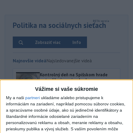
Politika na sociálnych sieťach
Zobraziť viac
Info
Najnovšie videá
Najsledovanejšie videá
Kontrolný deň na Spišskom hrade
potvrdil výrazný pokrok...
včera 18:09
|
Ministerstvo kultúry SR
|
26
Vážime si vaše súkromie
zobrazení
My a naši
partneri
ukladáme a/alebo pristupujeme k
⁉️FICO, KDE STE⁉️ČO TIE VAŠE DRÍSTY
informáciám na zariadení, napríklad pomocou súborov cookies,
O BENZÍNE⁉️VŠETKÝCH...
a spracúvame osobné údaje, ako sú jedinečné identifikátory a
štandardné informácie odosielané zariadením na
včera 17:02
|
Jakab Július
|
7978
zobrazení
personalizovanú reklamu a obsah, meranie reklamy a obsahu,
Taraba: Rozvíjame všetky kúty
prieskumy publika a vývoj služieb.
S vaším povolením môže