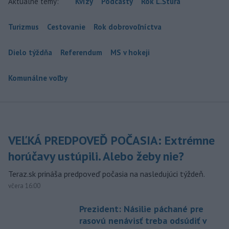
Aktuálne témy:
Kvízy
Podcasty
Rok Ľ.Štúra
Turizmus
Cestovanie
Rok dobrovoľníctva
Dielo týždňa
Referendum
MS v hokeji
Komunálne voľby
VEĽKÁ PREDPOVEĎ POČASIA: Extrémne
horúčavy ustúpili. Alebo žeby nie?
Teraz.sk prináša predpoveď počasia na nasledujúci týždeň.
včera 16:00
Prezident: Násilie páchané pre
rasovú nenávisť treba odsúdiť v