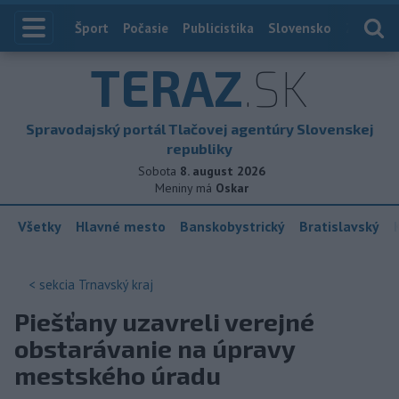
Index
Šport
Počasie
Publicistika
Slovensko
Zahranič
TERAZ
.SK
Spravodajský portál Tlačovej agentúry Slovenskej
republiky
Sobota
8. august 2026
Meniny má
Oskar
Všetky
Hlavné mesto
Banskobystrický
Bratislavský
< sekcia
Trnavský kraj
Piešťany uzavreli verejné
obstarávanie na úpravy
mestského úradu