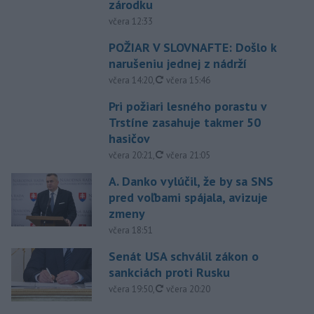
zárodku
včera 12:33
POŽIAR V SLOVNAFTE: Došlo k
narušeniu jednej z nádrží
aktualizované
včera 14:20
,
včera 15:46
Pri požiari lesného porastu v
Trstíne zasahuje takmer 50
hasičov
aktualizované
včera 20:21
,
včera 21:05
A. Danko vylúčil, že by sa SNS
pred voľbami spájala, avizuje
zmeny
včera 18:51
Senát USA schválil zákon o
sankciách proti Rusku
aktualizované
včera 19:50
,
včera 20:20