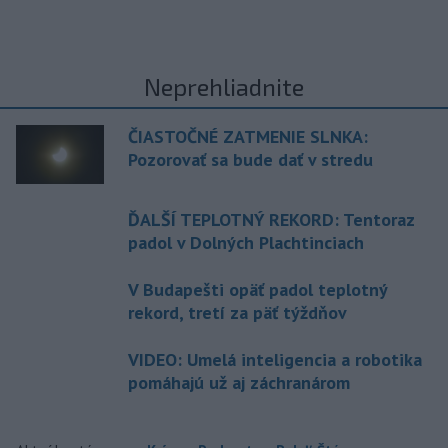
Neprehliadnite
ČIASTOČNÉ ZATMENIE SLNKA:
Pozorovať sa bude dať v stredu
ĎALŠÍ TEPLOTNÝ REKORD: Tentoraz
padol v Dolných Plachtinciach
V Budapešti opäť padol teplotný
rekord, tretí za päť týždňov
VIDEO: Umelá inteligencia a robotika
pomáhajú už aj záchranárom