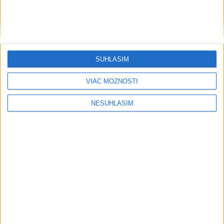
Neprehliadnite
SÚHLASÍM
VIAC MOŽNOSTÍ
NESÚHLASÍM
Počasie