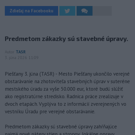
Zdieľaj na Facebooku
Predmetom zákazky sú stavebné úpravy.
Autor
TASR
3. júna 2026 11:09
Piešťany 3. júna (TASR) - Mesto Piešťany ukončilo verejné
obstarávanie na zhotoviteľa stavebných úprav v suteréne
mestského úradu za vyše 50.000 eur, ktoré budú slúžiť
ako registratúrne stredisko. Radnica práce zrealizuje v
dvoch etapách. Vyplýva to z informácií zverejnených vo
vestníku Úradu pre verejné obstarávanie.
Predmetom zákazky sú stavebné úpravy zahŕňajúce
najmä nové nátery stien a stropov, lokálne opravy