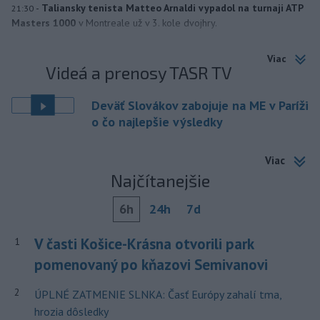
-
Taliansky tenista Matteo Arnaldi vypadol na turnaji ATP
21:30
Masters 1000
v Montreale už v 3. kole dvojhry.
Viac
Videá a prenosy TASR TV
Deväť Slovákov zabojuje na ME v Paríži
o čo najlepšie výsledky
Viac
Najčítanejšie
6h
24h
7d
V časti Košice-Krásna otvorili park
1
pomenovaný po kňazovi Semivanovi
2
ÚPLNÉ ZATMENIE SLNKA: Časť Európy zahalí tma,
hrozia dôsledky