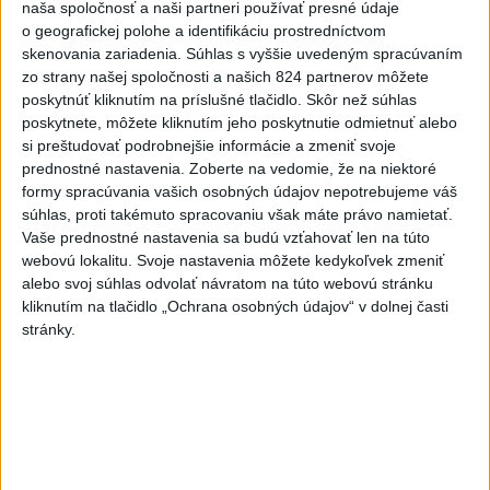
naša spoločnosť a naši partneri používať presné údaje
o geografickej polohe a identifikáciu prostredníctvom
6h
24h
7d
skenovania zariadenia. Súhlas s vyššie uvedeným spracúvaním
zo strany našej spoločnosti a našich 824 partnerov môžete
Český herec Vladimír Polívka odmietol
1
poskytnúť kliknutím na príslušné tlačidlo. Skôr než súhlas
zaujímavé filmové projekty
poskytnete, môžete kliknutím jeho poskytnutie odmietnuť alebo
si preštudovať podrobnejšie informácie a zmeniť svoje
prednostné nastavenia.
Zoberte na vedomie, že na niektoré
2
Predstavitelia Mladého Hlasu podali trestné oznámenie
formy spracúvania vašich osobných údajov nepotrebujeme váš
na I. Korčoka
súhlas, proti takémuto spracovaniu však máte právo namietať.
Vaše prednostné nastavenia sa budú vzťahovať len na túto
3
Mesto Martin vypovedalo zmluvy na tri rozpracované
webovú lokalitu. Svoje nastavenia môžete kedykoľvek zmeniť
investičné akcie
alebo svoj súhlas odvolať návratom na túto webovú stránku
kliknutím na tlačidlo „Ochrana osobných údajov“ v dolnej časti
4
ZRÁŽKA VLAKU S AUTOM V LOZORNE: Rušňovodič jej
stránky.
už nedokázal zabrániť
5
V Košiciach Nad jazerom začína výstavba
chodníka,otvorili aj pumptrack
6
ZOO SMÚTI: Extrémne horúčavy neprežili tri levice
7