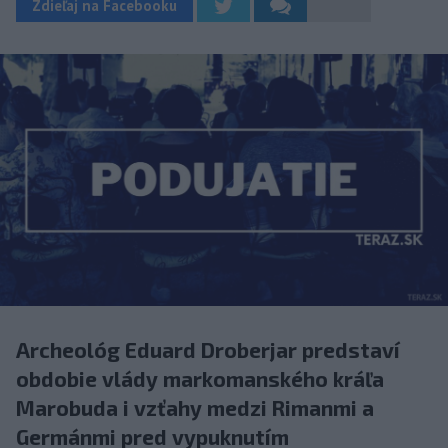
Zdieľaj na Facebooku
Archeológ Eduard Droberjar predstaví
obdobie vlády markomanského kráľa
Marobuda i vzťahy medzi Rimanmi a
Germánmi pred vypuknutím