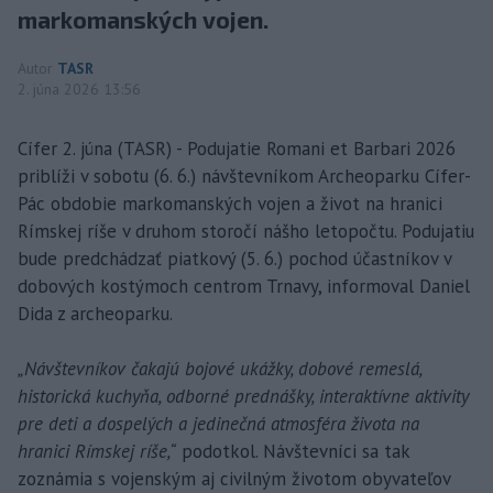
markomanských vojen.
Autor
TASR
2. júna 2026 13:56
Cífer 2. júna (TASR) - Podujatie Romani et Barbari 2026
priblíži v sobotu (6. 6.) návštevníkom Archeoparku Cífer-
Pác obdobie markomanských vojen a život na hranici
Rímskej ríše v druhom storočí nášho letopočtu. Podujatiu
bude predchádzať piatkový (5. 6.) pochod účastníkov v
dobových kostýmoch centrom Trnavy, informoval Daniel
Dida z archeoparku.
„Návštevníkov čakajú bojové ukážky, dobové remeslá,
historická kuchyňa, odborné prednášky, interaktívne aktivity
pre deti a dospelých a jedinečná atmosféra života na
hranici Rímskej ríše,“
podotkol. Návštevníci sa tak
zoznámia s vojenským aj civilným životom obyvateľov