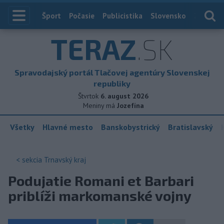
Index
Šport
Počasie
Publicistika
Slovensko
Zahranič
TERAZ
.SK
Spravodajský portál Tlačovej agentúry Slovenskej
republiky
Štvrtok
6. august 2026
Meniny má
Jozefína
Všetky
Hlavné mesto
Banskobystrický
Bratislavský
< sekcia
Trnavský kraj
Podujatie Romani et Barbari
priblíži markomanské vojny