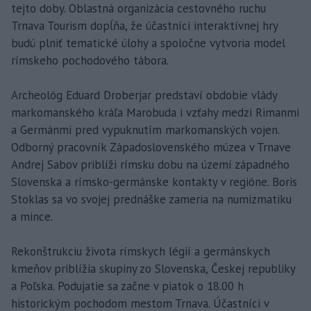
tejto doby. Oblastná organizácia cestovného ruchu
Trnava Tourism dopĺňa, že účastníci interaktívnej hry
budú plniť tematické úlohy a spoločne vytvoria model
rímskeho pochodového tábora.
Archeológ Eduard Droberjar predstaví obdobie vlády
markomanského kráľa Marobuda i vzťahy medzi Rimanmi
a Germánmi pred vypuknutím markomanských vojen.
Odborný pracovník Západoslovenského múzea v Trnave
Andrej Sabov priblíži rímsku dobu na území západného
Slovenska a rímsko-germánske kontakty v regióne. Boris
Stoklas sa vo svojej prednáške zameria na numizmatiku
a mince.
Rekonštrukciu života rímskych légií a germánskych
kmeňov priblížia skupiny zo Slovenska, Českej republiky
a Poľska. Podujatie sa začne v piatok o 18.00 h
historickým pochodom mestom Trnava. Účastníci v