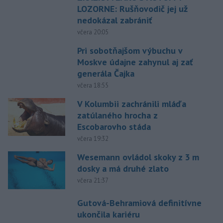
LOZORNE: Rušňovodič jej už
nedokázal zabrániť
včera 20:05
Pri sobotňajšom výbuchu v
Moskve údajne zahynul aj zať
generála Čajka
včera 18:55
V Kolumbii zachránili mláďa
zatúlaného hrocha z
Escobarovho stáda
včera 19:32
Wesemann ovládol skoky z 3 m
dosky a má druhé zlato
včera 21:37
Gutová-Behramiová definitívne
ukončila kariéru