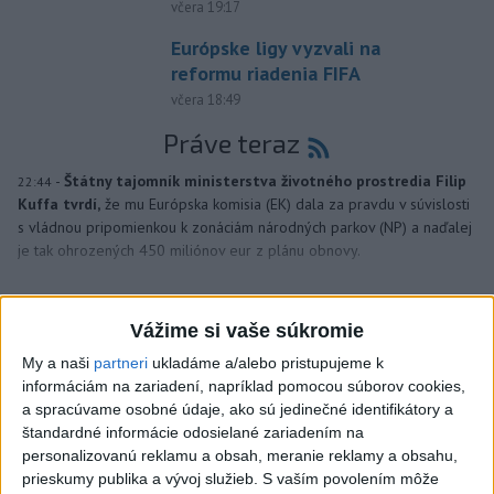
včera 19:17
Európske ligy vyzvali na
reformu riadenia FIFA
včera 18:49
Práve teraz
-
Štátny tajomník ministerstva životného prostredia Filip
22:44
Kuffa tvrdí,
že mu Európska komisia (EK) dala za pravdu v súvislosti
s vládnou pripomienkou k zonáciám národných parkov (NP) a naďalej
je tak ohrozených 450 miliónov eur z plánu obnovy.
Viac
Videá a prenosy TASR TV
Vážime si vaše súkromie
My a naši
partneri
ukladáme a/alebo pristupujeme k
TK Ministra spravodlivosti SR B.
informáciám na zariadení, napríklad pomocou súborov cookies,
Suska
a spracúvame osobné údaje, ako sú jedinečné identifikátory a
štandardné informácie odosielané zariadením na
personalizovanú reklamu a obsah, meranie reklamy a obsahu,
Viac
prieskumy publika a vývoj služieb.
S vaším povolením môže
Najčítanejšie