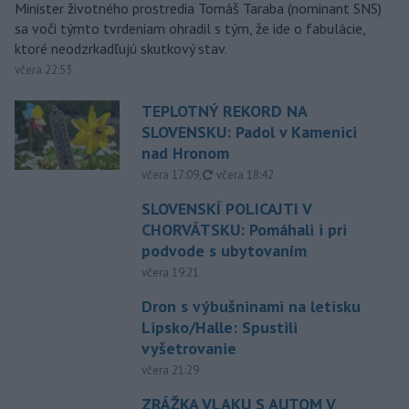
Minister životného prostredia Tomáš Taraba (nominant SNS)
sa voči týmto tvrdeniam ohradil s tým, že ide o fabulácie,
ktoré neodzrkadľujú skutkový stav.
včera 22:53
TEPLOTNÝ REKORD NA
SLOVENSKU: Padol v Kamenici
nad Hronom
aktualizované
včera 17:09
,
včera 18:42
SLOVENSKÍ POLICAJTI V
CHORVÁTSKU: Pomáhali i pri
podvode s ubytovaním
včera 19:21
Dron s výbušninami na letisku
Lipsko/Halle: Spustili
vyšetrovanie
včera 21:29
ZRÁŽKA VLAKU S AUTOM V