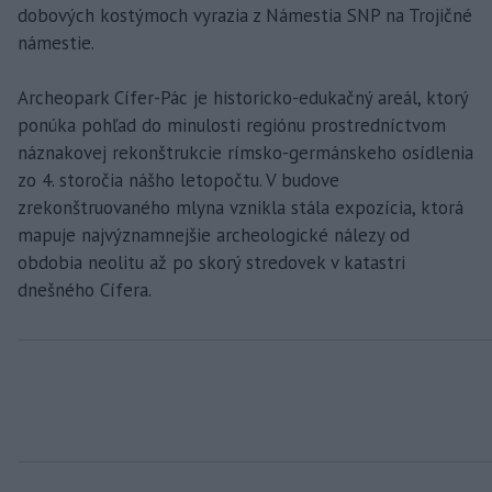
dobových kostýmoch vyrazia z Námestia SNP na Trojičné
námestie.
Archeopark Cífer-Pác je historicko-edukačný areál, ktorý
ponúka pohľad do minulosti regiónu prostredníctvom
náznakovej rekonštrukcie rímsko-germánskeho osídlenia
zo 4. storočia nášho letopočtu. V budove
zrekonštruovaného mlyna vznikla stála expozícia, ktorá
mapuje najvýznamnejšie archeologické nálezy od
obdobia neolitu až po skorý stredovek v katastri
dnešného Cífera.