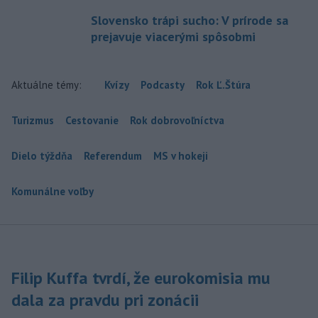
Slovensko trápi sucho: V prírode sa
prejavuje viacerými spôsobmi
Aktuálne témy:
Kvízy
Podcasty
Rok Ľ.Štúra
Turizmus
Cestovanie
Rok dobrovoľníctva
Dielo týždňa
Referendum
MS v hokeji
Komunálne voľby
Filip Kuffa tvrdí, že eurokomisia mu
dala za pravdu pri zonácii