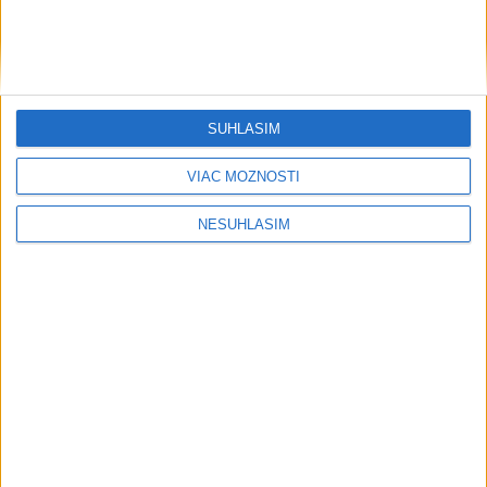
SÚHLASÍM
VIAC MOŽNOSTÍ
NESÚHLASÍM
....