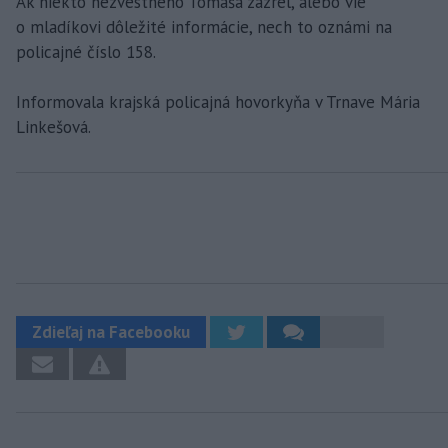
Ak niekto nezvestného Tomáša zazrel, alebo vie
o mladíkovi dôležité informácie, nech to oznámi na
policajné číslo 158.
Informovala krajská policajná hovorkyňa v Trnave Mária
Linkešová.
Zdieľaj na Facebooku