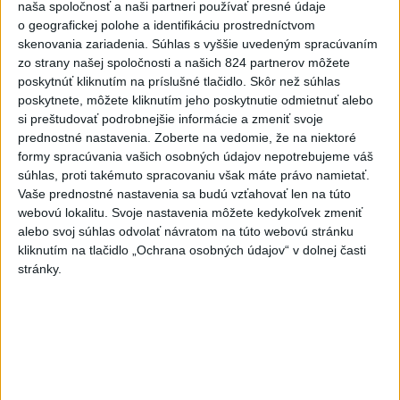
naša spoločnosť a naši partneri používať presné údaje
o geografickej polohe a identifikáciu prostredníctvom
skenovania zariadenia. Súhlas s vyššie uvedeným spracúvaním
Najnovšie správy na Teraz.sk
zo strany našej spoločnosti a našich 824 partnerov môžete
Vyhlásenia
poskytnúť kliknutím na príslušné tlačidlo. Skôr než súhlas
poskytnete, môžete kliknutím jeho poskytnutie odmietnuť alebo
Priame prenosy z Národnej rady SR
si preštudovať podrobnejšie informácie a zmeniť svoje
prednostné nastavenia.
Zoberte na vedomie, že na niektoré
formy spracúvania vašich osobných údajov nepotrebujeme váš
súhlas, proti takémuto spracovaniu však máte právo namietať.
Vaše prednostné nastavenia sa budú vzťahovať len na túto
Politika na sociálnych sieťach
webovú lokalitu. Svoje nastavenia môžete kedykoľvek zmeniť
alebo svoj súhlas odvolať návratom na túto webovú stránku
kliknutím na tlačidlo „Ochrana osobných údajov“ v dolnej časti
Zobraziť viac
Info
stránky.
Najnovšie videá
Najsledovanejšie videá
R. FICO: ČO SA NEZMESTILO NA
TLAČOVKU LXV.
dnes 18:24
|
Smer - SSD
|
12227
zobrazení