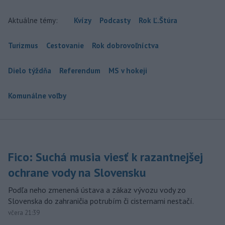
Aktuálne témy:
Kvízy
Podcasty
Rok Ľ.Štúra
Turizmus
Cestovanie
Rok dobrovoľníctva
Dielo týždňa
Referendum
MS v hokeji
Komunálne voľby
Fico: Suchá musia viesť k razantnejšej
ochrane vody na Slovensku
Podľa neho zmenená ústava a zákaz vývozu vody zo
Slovenska do zahraničia potrubím či cisternami nestačí.
včera 21:39