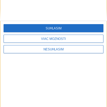
SÚHLASÍM
VIAC MOŽNOSTÍ
NESÚHLASÍM
....