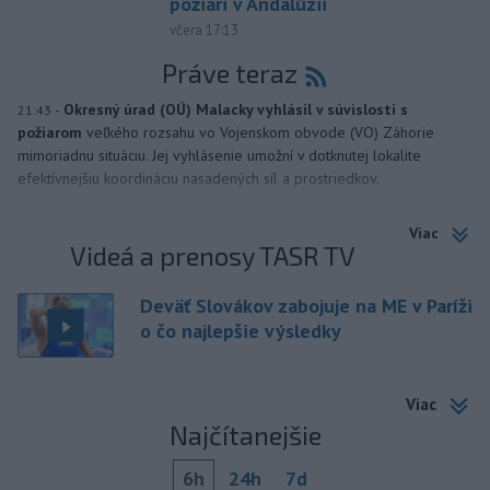
požiari v Andalúzii
včera 17:13
Práve teraz
-
Okresný úrad (OÚ) Malacky vyhlásil v súvislosti s
21:43
požiarom
veľkého rozsahu vo Vojenskom obvode (VO) Záhorie
mimoriadnu situáciu. Jej vyhlásenie umožní v dotknutej lokalite
efektívnejšiu koordináciu nasadených síl a prostriedkov.
Viac
Videá a prenosy TASR TV
Deväť Slovákov zabojuje na ME v Paríži
o čo najlepšie výsledky
Viac
Najčítanejšie
6h
24h
7d