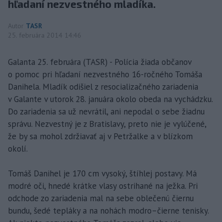
hľadaní nezvestného mladíka.
Autor
TASR
25. februára 2014 14:46
Galanta 25. februára (TASR) - Polícia žiada občanov
o pomoc pri hľadaní nezvestného 16-ročného Tomáša
Danihela. Mladík odišiel z resocializačného zariadenia
v Galante v utorok 28. januára okolo obeda na vychádzku.
Do zariadenia sa už nevrátil, ani nepodal o sebe žiadnu
správu. Nezvestný je z Bratislavy, preto nie je vylúčené,
že by sa mohol zdržiavať aj v Petržalke a v blízkom
okolí.
Tomáš Danihel je 170 cm vysoký, štíhlej postavy. Má
modré oči, hnedé krátke vlasy ostrihané na ježka. Pri
odchode zo zariadenia mal na sebe oblečenú čiernu
bundu, šedé tepláky a na nohách modro–čierne tenisky.