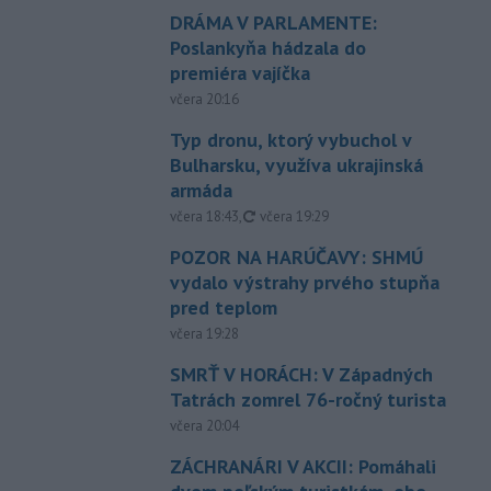
DRÁMA V PARLAMENTE:
Poslankyňa hádzala do
premiéra vajíčka
včera 20:16
Typ dronu, ktorý vybuchol v
Bulharsku, využíva ukrajinská
armáda
aktualizované
včera 18:43
,
včera 19:29
POZOR NA HARÚČAVY: SHMÚ
vydalo výstrahy prvého stupňa
pred teplom
včera 19:28
SMRŤ V HORÁCH: V Západných
Tatrách zomrel 76-ročný turista
včera 20:04
ZÁCHRANÁRI V AKCII: Pomáhali