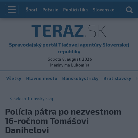
Index
Šport
Počasie
Publicistika
Slovensko
Zahranič
TERAZ
.SK
Spravodajský portál Tlačovej agentúry Slovenskej
republiky
Sobota
8. august 2026
Meniny má
Ľubomíra
Všetky
Hlavné mesto
Banskobystrický
Bratislavský
< sekcia
Trnavský kraj
Polícia pátra po nezvestnom
16-ročnom Tomášovi
Danihelovi