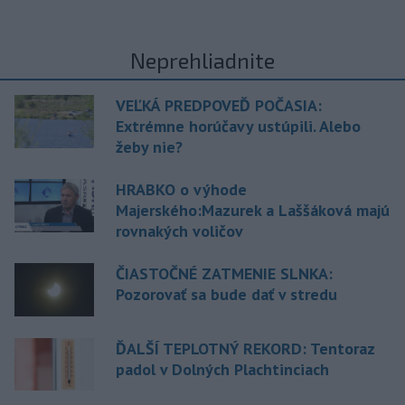
Neprehliadnite
VEĽKÁ PREDPOVEĎ POČASIA:
Extrémne horúčavy ustúpili. Alebo
žeby nie?
HRABKO o výhode
Majerského:Mazurek a Laššáková majú
rovnakých voličov
ČIASTOČNÉ ZATMENIE SLNKA:
Pozorovať sa bude dať v stredu
ĎALŠÍ TEPLOTNÝ REKORD: Tentoraz
padol v Dolných Plachtinciach