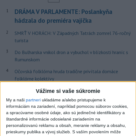
DRÁMA V PARLAMENTE: Poslankyňa
1
hádzala do premiéra vajíčka
2
SMRŤ V HORÁCH: V Západných Tatrách zomrel 76-ročný
turista
3
Do Bulharska vnikol dron a vybuchol v blízkosti hraníc s
Rumunskom
4
Očovská folklórna hruda tradične privítala domáce
folklórne kolektívy
5
Kúpele Brusno pripravujú 19. ročník festivalu Jozefa
Vážime si vaše súkromie
Bednárika
My a naši
partneri
ukladáme a/alebo pristupujeme k
informáciám na zariadení, napríklad pomocou súborov cookies,
6
V blízkosti Vojenského technického a skúšobného ústavu
a spracúvame osobné údaje, ako sú jedinečné identifikátory a
Záhorie HORÍ
štandardné informácie odosielané zariadením na
personalizovanú reklamu a obsah, meranie reklamy a obsahu,
7
V časti Košice-Krásna otvorili park pomenovaný po
prieskumy publika a vývoj služieb.
S vaším povolením môže
kňazovi Semivanovi