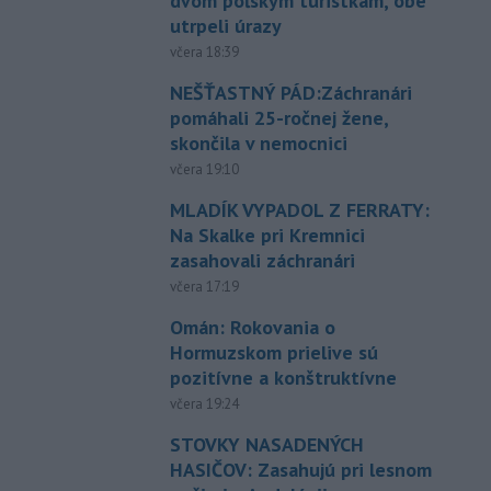
dvom poľským turistkám, obe
utrpeli úrazy
včera 18:39
NEŠŤASTNÝ PÁD:Záchranári
pomáhali 25-ročnej žene,
skončila v nemocnici
včera 19:10
MLADÍK VYPADOL Z FERRATY:
Na Skalke pri Kremnici
zasahovali záchranári
včera 17:19
Omán: Rokovania o
Hormuzskom prielive sú
pozitívne a konštruktívne
včera 19:24
STOVKY NASADENÝCH
HASIČOV: Zasahujú pri lesnom