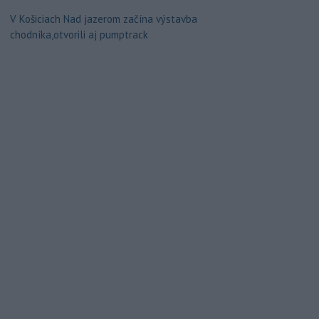
V Košiciach Nad jazerom začína výstavba
chodníka,otvorili aj pumptrack