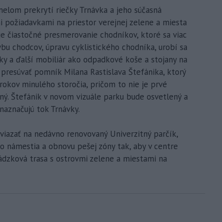
melom prekrytí riečky Trnávka a jeho súčasná
i požiadavkami na priestor verejnej zelene a miesta
uje čiastočné presmerovanie chodníkov, ktoré sa viac
u chodcov, úpravu cyklistického chodníka, urobí sa
čky a ďalší mobiliár ako odpadkové koše a stojany na
e presúvať pomník Milana Rastislava Štefánika, ktorý
 rokov minulého storočia, pričom to nie je prvé
ný. Štefánik v novom vizuále parku bude osvetlený a
naznačujú tok Trnávky.
iazať na nedávno renovovaný Univerzitný parčík,
ho námestia a obnovu pešej zóny tak, aby v centre
ádzková trasa s ostrovmi zelene a miestami na