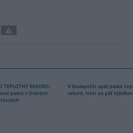
Í TEPLOTNÝ REKORD:
V Budapešti opäť padol tep
oraz padol v Dolných
rekord, tretí za päť týždňov
tinciach