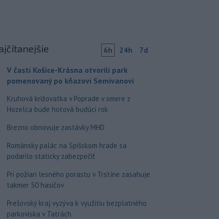
ajčítanejšie
6h
24h
7d
V časti Košice-Krásna otvorili park
pomenovaný po kňazovi Semivanovi
Kruhová križovatka v Poprade v smere z
Hozelca bude hotová budúci rok
Brezno obnovuje zastávky MHD
Románsky palác na Spišskom hrade sa
podarilo staticky zabezpečiť
Pri požiari lesného porastu v Trstíne zasahuje
takmer 50 hasičov
Prešovský kraj vyzýva k využitiu bezplatného
parkoviska v Tatrách