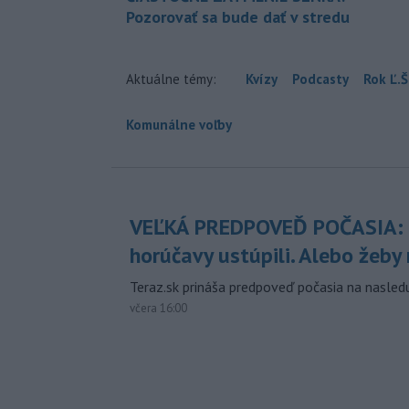
Pozorovať sa bude dať v stredu
Aktuálne témy:
Kvízy
Podcasty
Rok Ľ.Š
Komunálne voľby
VEĽKÁ PREDPOVEĎ POČASIA:
horúčavy ustúpili. Alebo žeby 
Teraz.sk prináša predpoveď počasia na nasledu
včera 16:00