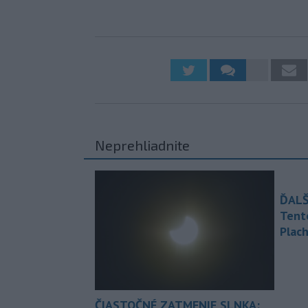
Neprehliadnite
ĎALŠ
Tent
Plach
ČIASTOČNÉ ZATMENIE SLNKA: