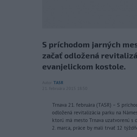
S príchodom jarných mes
začať odložená revitaliz
evanjelickom kostole.
Autor
TASR
21. februára 2015 18:50
Trnava 21. februára (TASR) – S prícho
odložená revitalizácia parku na Námes
ktorú má mesto Trnava uzatvorenú s do
2. marca, práce by mali trvať 12 týžd