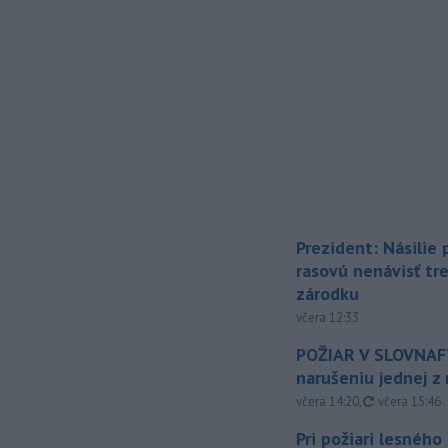
Prezident: Násilie
rasovú nenávisť tr
zárodku
včera 12:33
POŽIAR V SLOVNAFT
narušeniu jednej z 
aktualizovan
včera 14:20
,
včera 15:46
Pri požiari lesného