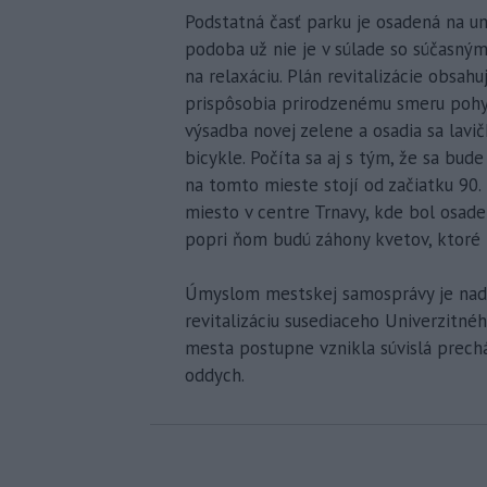
Podstatná časť parku je osadená na u
podoba už nie je v súlade so súčasným
na relaxáciu. Plán revitalizácie obsah
prispôsobia prirodzenému smeru pohyb
výsadba novej zelene a osadia sa lavi
bicykle. Počíta sa aj s tým, že sa bud
na tomto mieste stojí od začiatku 90.
miesto v centre Trnavy, kde bol osade
popri ňom budú záhony kvetov, ktoré 
Úmyslom mestskej samosprávy je nadv
revitalizáciu susediaceho Univerzitné
mesta postupne vznikla súvislá prech
oddych.