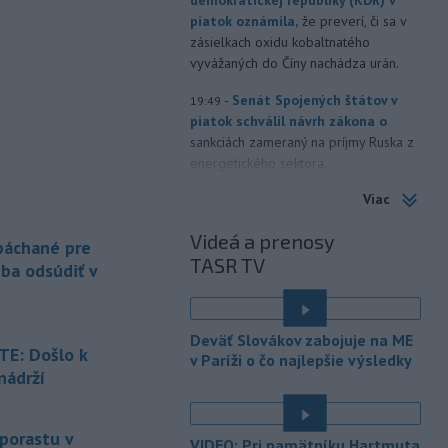
piatok oznámila,
že preverí, či sa v
zásielkach oxidu kobaltnatého
vyvážaných do Číny nachádza urán.
-
Senát Spojených štátov v
19:49
piatok schválil návrh zákona o
sankciách zameraný na príjmy Ruska z
energetického sektora.
Viac
-
Slovenská polícia prispela k
16:08
objasneniu prípadu prevádzačstva,
Videá a prenosy
ktorý sa podarilo ukončiť
 páchané pre
TASR TV
právoplatným odsúdením páchateľa v
eba odsúdiť v
Maďarsku.
-
Piatkový požiar v
15:21
Deväť Slovákov zabojuje na ME
bratislavskej rafinérii Slovnaft je
E: Došlo k
v Paríži o čo najlepšie výsledky
pod kontrolou.
Príčina jeho vzniku
nádrží
bude predmetom vyšetrovania. Pre
é
TASR to potvrdil hovorca rafinérie
Anton Molnár.
 porastu v
VIDEO: Pri pamätníku Hartmuta