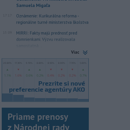
Samuela Migaľa
17:17
Oznámenie: Kurikurálna reforma -
regionálne turné ministerstva školstva
15:09
MIRRI: Fakty majú prednosť pred
domnienkami. Výzvu realizovala
samostatná...
Viac
Priame prenosy
z Národnej rady