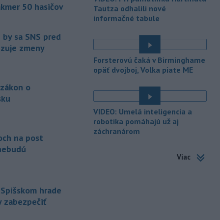
akmer 50 hasičov
-
Ministerstvo kultúry (MK) SR
Tautza odhalili nové
15:17
upraví verziu opatrenia o
informačné tabule
é
podrobnostiach poskytovania dotácií v
e by sa SNS pred
pôsobnosti rezortu.
vizuje zmeny
-
V bratislavskej rafinérii
14:17
Forsterovú čaká v Birminghame
Slovnaft horí uskladnený ropný
opäť dvojboj, Volka piate ME
produkt.
TASR o tom informovala
 zákon o
rafinéria s tým, že obyvateľom nehrozí
sku
nebezpečenstvo.
é
VIDEO: Umelá inteligencia a
-
Jedným zo zdravotných rizík
13:50
robotika pomáhajú už aj
na festivale môže byť vyššia
záchranárom
och na post
úroveň
hluku. Je preto dobré držať sa
ďalej od reproduktorov, používať
nebudú
Viac
chrániče sluchu či dodržiavať
prestávky.
-
Podporu kandidatúre
12:49
 Spišskom hrade
Slovenskej republiky na nestále
y zabezpečiť
členstvo
v Bezpečnostnej rade
Organizácie Spojených národov (OSN)