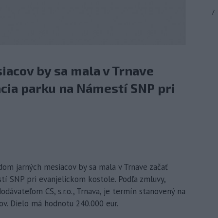
7
iacov by sa mala v Trnave
ácia parku na Námestí SNP pri
dom jarných mesiacov by sa mala v Trnave začať
tí SNP pri evanjelickom kostole. Podľa zmluvy,
dávateľom CS, s.r.o., Trnava, je termín stanovený na
ňov. Dielo má hodnotu 240.000 eur.