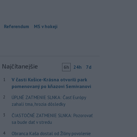
Referendum
MS v hokeji
Najčítanejšie
6h
24h
7d
V časti Košice-Krásna otvorili park
1
pomenovaný po kňazovi Semivanovi
2
ÚPLNÉ ZATMENIE SLNKA: Časť Európy
zahalí tma, hrozia dôsledky
3
ČIASTOČNÉ ZATMENIE SLNKA: Pozorovať
sa bude dať v stredu
4
Obranca Kaša dostal od Žiliny povolenie