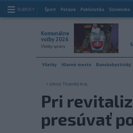
RUBRIKY
Index
Šport
Počasie
Publicistika
Slovensko
Komunálne
voľby 2026
S
Všetky správy
Všetky
Hlavné mesto
Banskobystrický
< sekcia
Trnavský kraj
Pri revitali
presúvať po