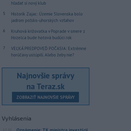
hľadať si nový klub
5
Historik Zajac: Územie Slovenska bolo
jadrom poľsko-uhorských vzťahov
6
Kruhová križovatka v Poprade v smere z
Hozelca bude hotová budúci rok
7
VEĽKÁ PREDPOVEĎ POČASIA: Extrémne
horúčavy ustúpili. Alebo žeby nie?
Najnovšie správy
na Teraz.sk
ZOBRAZIŤ NAJNOVŠIE SPRÁVY
Vyhlásenia
Oznámenie: TK ministra investícií
17:32