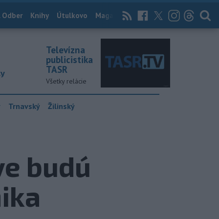
 Odber
Knihy
Útulkovo
Magazín
News Now
Archív
TASR
Televízna
publicistika
TASR
ky
Všetky relácie
y
Trnavský
Žilinský
ave budú
ika