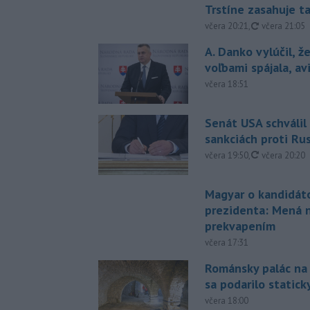
Trstíne zasahuje t
aktualizovan
včera 20:21
,
včera 21:05
A. Danko vylúčil, ž
voľbami spájala, a
včera 18:51
Senát USA schválil
sankciách proti Ru
aktualizovan
včera 19:50
,
včera 20:20
Magyar o kandidát
prezidenta: Mená 
prekvapením
včera 17:31
Románsky palác na
sa podarilo statick
včera 18:00