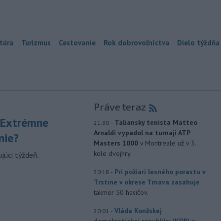
túra
Turizmus
Cestovanie
Rok dobrovoľníctva
Dielo týždňa
Práve teraz
 Extrémne
-
Taliansky tenista Matteo
21:30
Arnaldi vypadol na turnaji ATP
nie?
Masters 1000
v Montreale už v 3.
kole dvojhry.
júci týždeň.
-
Pri požiari lesného porastu v
20:18
Trstíne v okrese Trnava zasahuje
takmer 50 hasičov.
-
Vláda Konžskej
20:01
demokratickej republiky (KDR) v