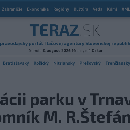
Zahraničie
Ekonomika
Regióny
Kultúra
Veda
Krimi
XML
TERAZ
.SK
pravodajský portál Tlačovej agentúry Slovenskej republi
Sobota
8. august 2026
Meniny má
Oskar
Bratislavský
Košický
Nitriansky
Prešovský
Trenčiansk
zácii parku v Trn
mník M. R.Štefán