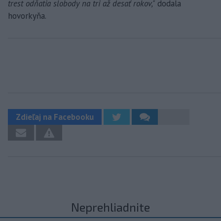
trest odňatia slobody na tri až desať rokov,"
dodala
hovorkyňa.
Zdieľaj na Facebooku
Neprehliadnite