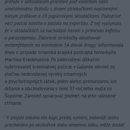
pretože v odkladacom priestore pod volantom našli
umelohmotnú škatuľu s dvomi striekačkami naplnenými
bielym práškom a 19 papierovými skladačkami. Podozrivé
veci polícia zaistila a zaslala na expertízu. Z nej vyplynulo,
že v skladačkách sa nachádzal heroín s prímesou kofeínu
a paracetamolu. Zatavené striekačky obsahovali
metamfetamín na minimálne 54 dávok drogy,"
informovala
dnes o prípade trnavská krajská policajná hovorkyňa
Martina Kredatusová. Po zadovážení dôkazov
vyšetrovateľ kriminálnej polície v Galante obvinil zo
zločinu nedovolenej výroby omamných
a psychotropných látok, jedov alebo prekurzorov, ich
držania a obchodovania s nimi 37-ročného muža zo
Šoporne. Zároveň spracoval podnet na jeho väzobné
stíhanie.
"V zmysle zákona kto kúpi, predá, vymení, zadováži alebo
prechováva po akúkoľvek dobu omamnú látku, môže dostať