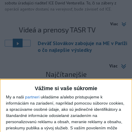
sobotu úradujúci riaditeľ ICE David Venturella. To, či sa zábery z
operácií agentov dostanú na verejnosť, bude závisieť od ICE.
Viac
Videá a prenosy TASR TV
Deväť Slovákov zabojuje na ME v Paríži
o čo najlepšie výsledky
Viac
Najčítanejšie
6h
24h
7d
Vážime si vaše súkromie
My a naši
partneri
ukladáme a/alebo pristupujeme k
DRÁMA V PARLAMENTE: Poslankyňa
1
informáciám na zariadení, napríklad pomocou súborov cookies,
hádzala do premiéra vajíčka
a spracúvame osobné údaje, ako sú jedinečné identifikátory a
štandardné informácie odosielané zariadením na
2
SMRŤ V HORÁCH: V Západných Tatrách zomrel 76-ročný
personalizovanú reklamu a obsah, meranie reklamy a obsahu,
turista
prieskumy publika a vývoj služieb.
S vaším povolením môže