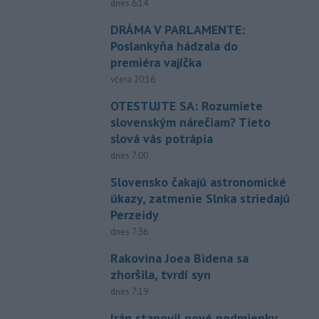
dnes 6:14
DRÁMA V PARLAMENTE:
Poslankyňa hádzala do
premiéra vajíčka
včera 20:16
OTESTUJTE SA: Rozumiete
slovenským nárečiam? Tieto
slová vás potrápia
dnes 7:00
Slovensko čakajú astronomické
úkazy, zatmenie Slnka striedajú
Perzeidy
dnes 7:36
Rakovina Joea Bidena sa
zhoršila, tvrdí syn
dnes 7:19
Irán stanovil nové podmienky