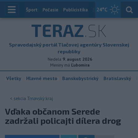
24
°C
Index
Šport
Počasie
Publicistika
Slovensko
Zahranič
TERAZ
.SK
Spravodajský portál Tlačovej agentúry Slovenskej
republiky
Nedela
9. august 2026
Meniny má
Ľubomíra
Všetky
Hlavné mesto
Banskobystrický
Bratislavský
< sekcia
Trnavský kraj
Vďaka občanom Serede
zadržali policajti dílera drog