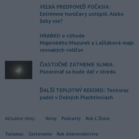
VEĽKÁ PREDPOVEĎ POČASIA:
Extrémne horúčavy ustúpili. Alebo
žeby nie?
HRABKO o výhode
Majerského:Mazurek a Laššáková majú
rovnakých voličov
ČIASTOČNÉ ZATMENIE SLNKA:
Pozorovať sa bude dať v stredu
ĎALŠÍ TEPLOTNÝ REKORD: Tentoraz
padol v Dolných Plachtinciach
Aktuálne témy:
Kvízy
Podcasty
Rok Ľ.Štúra
Turizmus
Cestovanie
Rok dobrovoľníctva