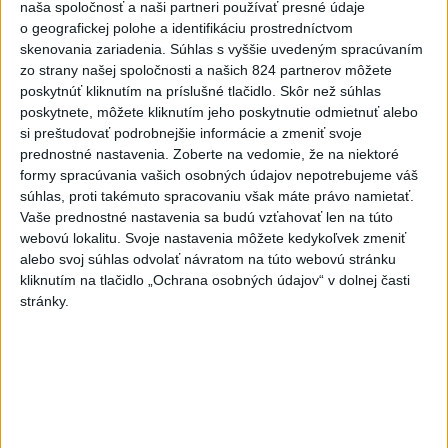
naša spoločnosť a naši partneri používať presné údaje
3
VEĽKÁ PREDPOVEĎ POČASIA: Extrémne horúčavy
o geografickej polohe a identifikáciu prostredníctvom
ustúpili. Alebo žeby nie?
skenovania zariadenia. Súhlas s vyššie uvedeným spracúvaním
zo strany našej spoločnosti a našich 824 partnerov môžete
4
Skončili ďalšie desiatky menších pôšt, samosprávam sa
poskytnúť kliknutím na príslušné tlačidlo. Skôr než súhlas
to nepáči
poskytnete, môžete kliknutím jeho poskytnutie odmietnuť alebo
si preštudovať podrobnejšie informácie a zmeniť svoje
5
Prešov remizoval v domácom dueli 3. kola s Liptovským
prednostné nastavenia.
Zoberte na vedomie, že na niektoré
Mikulášom
formy spracúvania vašich osobných údajov nepotrebujeme váš
súhlas, proti takémuto spracovaniu však máte právo namietať.
6
Futbalisti Ružomberka podľahli Podbrezovej v 3. kole
Vaše prednostné nastavenia sa budú vzťahovať len na túto
webovú lokalitu. Svoje nastavenia môžete kedykoľvek zmeniť
7
HRABKO o výhode Majerského:Mazurek a Laššáková
alebo svoj súhlas odvolať návratom na túto webovú stránku
majú rovnakých voličov
kliknutím na tlačidlo „Ochrana osobných údajov“ v dolnej časti
stránky.
Najnovšie správy na Teraz.sk
Vyhlásenia
Priame prenosy z Národnej rady SR