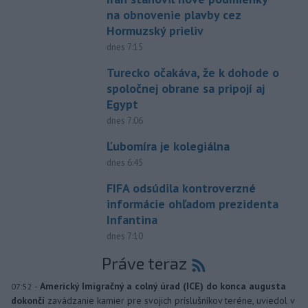
na obnovenie plavby cez
Hormuzský prieliv
dnes 7:15
Turecko očakáva, že k dohode o
spoločnej obrane sa pripojí aj
Egypt
dnes 7:06
Ľubomíra je kolegiálna
dnes 6:45
FIFA odsúdila kontroverzné
informácie ohľadom prezidenta
Infantina
dnes 7:10
Práve teraz
-
Americký Imigračný a colný úrad (ICE) do konca augusta
07:52
dokončí
zavádzanie kamier pre svojich príslušníkov teréne, uviedol v