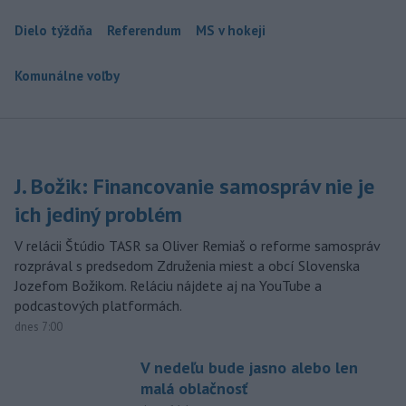
Dielo týždňa
Referendum
MS v hokeji
Komunálne voľby
J. Božik: Financovanie samospráv nie je
ich jediný problém
V relácii Štúdio TASR sa Oliver Remiaš o reforme samospráv
rozprával s predsedom Združenia miest a obcí Slovenska
Jozefom Božikom. Reláciu nájdete aj na YouTube a
podcastových platformách.
dnes 7:00
V nedeľu bude jasno alebo len
malá oblačnosť