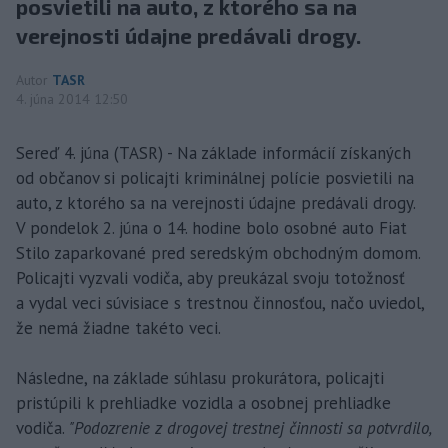
posvietili na auto, z ktorého sa na
verejnosti údajne predávali drogy.
Autor
TASR
4. júna 2014 12:50
Sereď 4. júna (TASR) - Na základe informácií získaných
od občanov si policajti kriminálnej polície posvietili na
auto, z ktorého sa na verejnosti údajne predávali drogy.
V pondelok 2. júna o 14. hodine bolo osobné auto Fiat
Stilo zaparkované pred seredským obchodným domom.
Policajti vyzvali vodiča, aby preukázal svoju totožnosť
a vydal veci súvisiace s trestnou činnosťou, načo uviedol,
že nemá žiadne takéto veci.
Následne, na základe súhlasu prokurátora, policajti
pristúpili k prehliadke vozidla a osobnej prehliadke
vodiča.
"Podozrenie z drogovej trestnej činnosti sa potvrdilo,