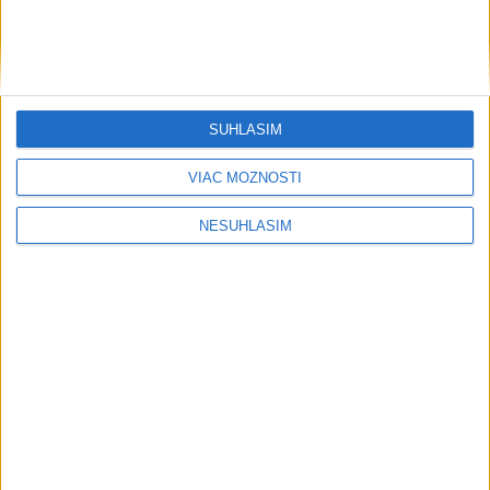
....
SÚHLASÍM
VIAC MOŽNOSTÍ
NESÚHLASÍM
....