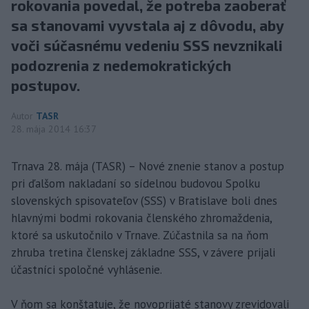
rokovania povedal, že potreba zaoberať
sa stanovami vyvstala aj z dôvodu, aby
voči súčasnému vedeniu SSS nevznikali
podozrenia z nedemokratických
postupov.
Autor
TASR
28. mája 2014 16:37
Trnava 28. mája (TASR) – Nové znenie stanov a postup
pri ďalšom nakladaní so sídelnou budovou Spolku
slovenských spisovateľov (SSS) v Bratislave boli dnes
hlavnými bodmi rokovania členského zhromaždenia,
ktoré sa uskutočnilo v Trnave. Zúčastnila sa na ňom
zhruba tretina členskej základne SSS, v závere prijali
účastníci spoločné vyhlásenie.
V ňom sa konštatuje, že novoprijaté stanovy zrevidovali