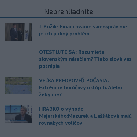
Neprehliadnite
J. Božik: Financovanie samospráv nie
je ich jediný problém
OTESTUJTE SA: Rozumiete
slovenským nárečiam? Tieto slová vás
potrápia
VEĽKÁ PREDPOVEĎ POČASIA:
Extrémne horúčavy ustúpili. Alebo
žeby nie?
HRABKO o výhode
Majerského:Mazurek a Laššáková majú
rovnakých voličov