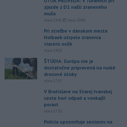
ÚTOK MEDVEĎA: V Turanoch pri
zjazde z D1 našli zraneného
muža
aktualizované
včera 19:41
,
včera 20:00
Pri streľbe v dánskom meste
Holbaek utrpelo zranenia
viacero osôb
včera 19:10
ŠTÚDIA: Európa nie je
dostatočne pripravená na ruské
dronové útoky
včera 17:15
V Bratislave na Starej Ivanskej
ceste horí odpad a vonkajší
porast
včera 17:30
Polícia upozorňuje seniorov na