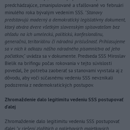
predchádzajúce, zmanipulované a sfalšované vo februári
minulého roka bývalým vedením SSS.
"Stanovy
predstavujú moderný a demokratický legislatívny dokument,
ktorý otvára dvere všetkým slovenským spisovateľom bez
ohľadu na ich umeleckú, politickú, konfesionálnu,
generačnú, teritoriálnu či národnú príslušnosť. Prihlasujeme
sa v nich k odkazu nášho národného písomníctva od jeho
počiatkov,"
uvádza sa v dokumente. Predseda SSS Miroslav
Bielik na brífingu počas rokovania v tejto súvislosti
povedal, že potreba zaoberať sa stanovami vyvstala aj z
dôvodu, aby voči súčasnému vedeniu SSS nevznikali
podozrenia z nedemokratických postupov.
Zhromaždenie dalo legitimitu vedeniu SSS postupovať
ďalej
Zhromaždenie dalo legitimitu vedeniu SSS postupovať
ďalej
"v riešení zložitých a naliehavých majetkových