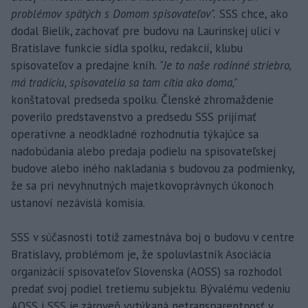
problémov spätých s Domom spisovateľov".
SSS chce, ako
dodal Bielik, zachovať pre budovu na Laurinskej ulici v
Bratislave funkcie sídla spolku, redakcií, klubu
spisovateľov a predajne kníh.
"Je to naše rodinné striebro,
má tradíciu, spisovatelia sa tam cítia ako doma,"
konštatoval predseda spolku. Členské zhromaždenie
poverilo predstavenstvo a predsedu SSS prijímať
operatívne a neodkladné rozhodnutia týkajúce sa
nadobúdania alebo predaja podielu na spisovateľskej
budove alebo iného nakladania s budovou za podmienky,
že sa pri nevyhnutných majetkovoprávnych úkonoch
ustanoví nezávislá komisia.
SSS v súčasnosti totiž zamestnáva boj o budovu v centre
Bratislavy, problémom je, že spoluvlastník Asociácia
organizácií spisovateľov Slovenska (AOSS) sa rozhodol
predať svoj podiel tretiemu subjektu. Bývalému vedeniu
AOSS i SSS je zároveň vytýkaná netransparentnosť v