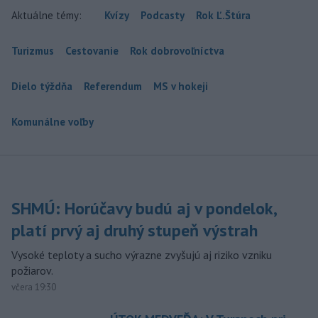
Aktuálne témy:
Kvízy
Podcasty
Rok Ľ.Štúra
Turizmus
Cestovanie
Rok dobrovoľníctva
Dielo týždňa
Referendum
MS v hokeji
Komunálne voľby
SHMÚ: Horúčavy budú aj v pondelok,
platí prvý aj druhý stupeň výstrah
Vysoké teploty a sucho výrazne zvyšujú aj riziko vzniku
požiarov.
včera 19:30