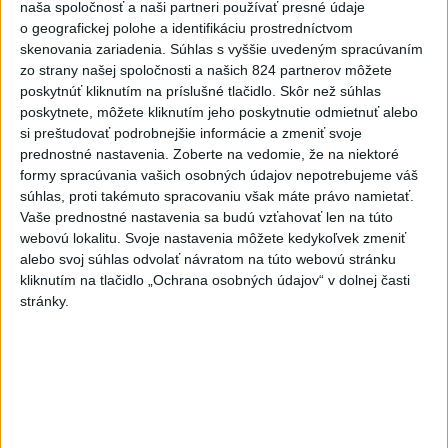
naša spoločnosť a naši partneri používať presné údaje
Práve teraz
o geografickej polohe a identifikáciu prostredníctvom
skenovania zariadenia. Súhlas s vyššie uvedeným spracúvaním
-
Podvečer našli pri zjazde z diaľnice D1 na Turany
19:50
zo strany našej spoločnosti a našich 824 partnerov môžete
zraneného
42-ročného muža. Charakter zranení nasvedčuje
poskytnúť kliknutím na príslušné tlačidlo. Skôr než súhlas
možnému útoku medveďa.
poskytnete, môžete kliknutím jeho poskytnutie odmietnuť alebo
si preštudovať podrobnejšie informácie a zmeniť svoje
prednostné nastavenia.
Zoberte na vedomie, že na niektoré
Viac
Videá a prenosy TASR TV
formy spracúvania vašich osobných údajov nepotrebujeme váš
súhlas, proti takémuto spracovaniu však máte právo namietať.
Vaše prednostné nastavenia sa budú vzťahovať len na túto
Deväť Slovákov zabojuje na ME v Paríži
webovú lokalitu. Svoje nastavenia môžete kedykoľvek zmeniť
o čo najlepšie výsledky
alebo svoj súhlas odvolať návratom na túto webovú stránku
kliknutím na tlačidlo „Ochrana osobných údajov“ v dolnej časti
Viac
stránky.
Najčítanejšie
6h
24h
7d
DRÁMA V PARLAMENTE: Poslankyňa
1
hádzala do premiéra vajíčka