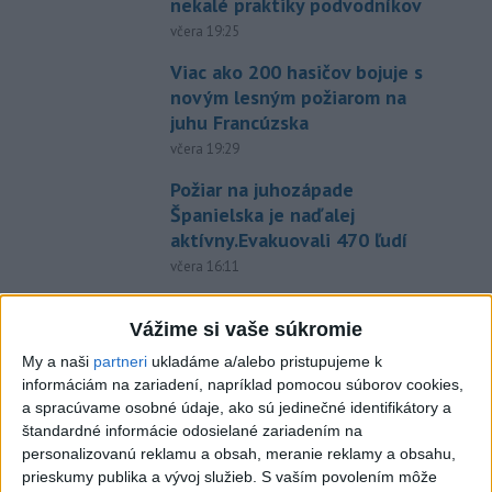
nekalé praktiky podvodníkov
včera 19:25
Viac ako 200 hasičov bojuje s
novým lesným požiarom na
juhu Francúzska
včera 19:29
Požiar na juhozápade
Španielska je naďalej
aktívny.Evakuovali 470 ľudí
včera 16:11
Tóth získal na ME do 23 rokov
Vážime si vaše súkromie
striebro v trape
aktualizované
včera 21:22
,
včera 21:45
My a naši
partneri
ukladáme a/alebo pristupujeme k
informáciám na zariadení, napríklad pomocou súborov cookies,
PREKVAPENIE POD DUBŇOM:
a spracúvame osobné údaje, ako sú jedinečné identifikátory a
Skalica vezie zo Žiliny všetky
štandardné informácie odosielané zariadením na
personalizovanú reklamu a obsah, meranie reklamy a obsahu,
body
prieskumy publika a vývoj služieb.
S vaším povolením môže
aktualizované
včera 19:00
,
včera 20:10