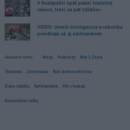
V Budapešti opäť padol teplotný
rekord, tretí za päť týždňov
VIDEO: Umelá inteligencia a robotika
pomáhajú už aj záchranárom
Aktuálne témy:
Kvízy
Podcasty
Rok Ľ.Štúra
Turizmus
Cestovanie
Rok dobrovoľníctva
Dielo týždňa
Referendum
MS v hokeji
Komunálne voľby