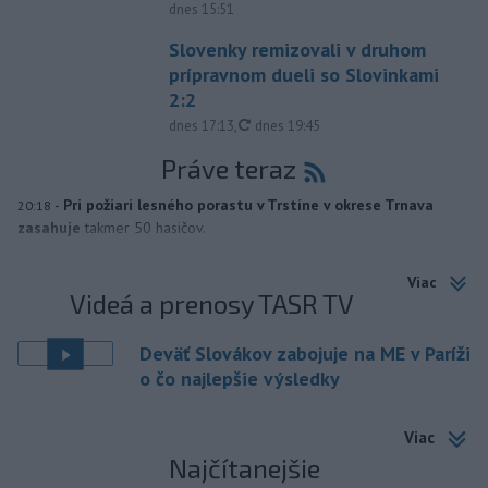
dnes 15:51
Slovenky remizovali v druhom
prípravnom dueli so Slovinkami
2:2
aktualizované
dnes 17:13
,
dnes 19:45
Práve teraz
-
Pri požiari lesného porastu v Trstíne v okrese Trnava
20:18
zasahuje
takmer 50 hasičov.
Viac
Videá a prenosy TASR TV
Deväť Slovákov zabojuje na ME v Paríži
o čo najlepšie výsledky
Viac
Najčítanejšie