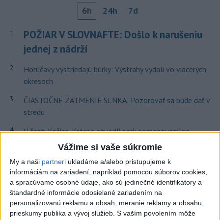
6h
24h
7d
POŽIAR V SLOVNAFTE: Došlo k narušeniu
1
jednej z nádrží
2
Horúčavy vystriedajú búrky: Výstrahy vydali vo viacerých
okresoch
3
ČIASTOČNÉ ZATMENIE SLNKA: Pozorovať sa bude dať v
stredu
4
V časti Košice-Krásna otvorili park pomenovaný po
kňazovi Semivanovi
Vážime si vaše súkromie
5
VEĽKÁ PREDPOVEĎ POČASIA: Extrémne horúčavy
My a naši
partneri
ukladáme a/alebo pristupujeme k
informáciám na zariadení, napríklad pomocou súborov cookies,
ustúpili. Alebo žeby nie?
a spracúvame osobné údaje, ako sú jedinečné identifikátory a
6
ÚPLNÉ ZATMENIE SLNKA: Časť Európy zahalí tma,
štandardné informácie odosielané zariadením na
personalizovanú reklamu a obsah, meranie reklamy a obsahu,
hrozia dôsledky
prieskumy publika a vývoj služieb.
S vaším povolením môže