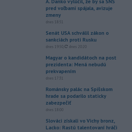
A. Danko vylúčil, že by sa SNS
pred voľbami spájala, avizuje
zmeny
dnes 18:51
Senát USA schválil zákon o
sankciách proti Rusku
aktualizované
dnes 19:50
,
dnes 20:20
Magyar o kandidátoch na post
prezidenta: Mená nebudú
prekvapením
dnes 17:31
Románsky palác na Spišskom
hrade sa podarilo staticky
zabezpečiť
dnes 18:00
Slováci získali vo Vichy bronz,
Lacko: Rastú talentovaní hráči