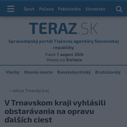
Index
Šport
Počasie
Publicistika
Slovensko
Zahranič
TERAZ
.SK
Spravodajský portál Tlačovej agentúry Slovenskej
republiky
Piatok
7. august 2026
Meniny má
Štefánia
Všetky
Hlavné mesto
Banskobystrický
Bratislavský
< sekcia
Trnavský kraj
V Trnavskom kraji vyhlásili
obstarávania na opravu
ďalších ciest