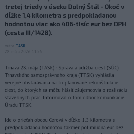
tretej triedy v úseku Dolný Štál - Okoč v
dĺžke 1,4 kilometra s predpokladanou
hodnotou viac ako 406-tisíc eur bez DPH
(cesta III/1428).
Autor
TASR
28. mája 2026 11:56
Trnava 28. mája (TASR) - Správa a údržba ciest (SÚC)
Trnavského samosprávneho kraja (TTSK) vyhlásila
verejné obstarávania na tri plánované rekonštrukcie
ciest, do ktorých sa môžu hlásiť záujemcovia o realizáciu
stavebných prác. Informoval o tom odbor komunikácie
Úradu TTSK.
Ide o prieťah obcou Cerová v dĺžke 1,3 kilometra s
predpokladanou hodnotou takmer pol milióna eur bez