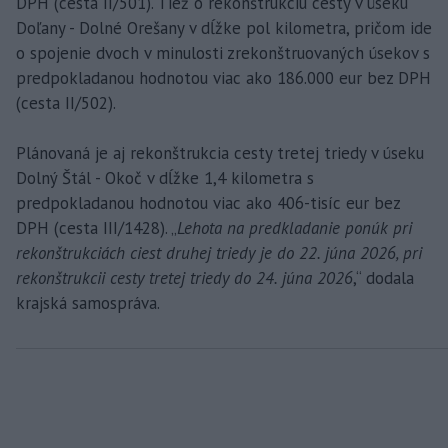
DPH (cesta II/501). Tiež o rekonštrukciu cesty v úseku
Doľany - Dolné Orešany v dĺžke pol kilometra, pričom ide
o spojenie dvoch v minulosti zrekonštruovaných úsekov s
predpokladanou hodnotou viac ako 186.000 eur bez DPH
(cesta II/502).
Plánovaná je aj rekonštrukcia cesty tretej triedy v úseku
Dolný Štál - Okoč v dĺžke 1,4 kilometra s
predpokladanou hodnotou viac ako 406-tisíc eur bez
DPH (cesta III/1428). „
Lehota na predkladanie ponúk pri
rekonštrukciách ciest druhej triedy je do 22. júna 2026, pri
rekonštrukcii cesty tretej triedy do 24. júna 2026
,“ dodala
krajská samospráva.