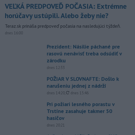
VEĽKÁ PREDPOVEĎ POČASIA: Extrémne
horúčavy ustúpili. Alebo žeby nie?
Teraz.sk prináša predpoveď počasia na nasledujúci týždeň.
dnes 16:00
Prezident: Násilie páchané pre
rasovú nenávisť treba odsúdiť v
zárodku
dnes 12:33
POŽIAR V SLOVNAFTE: Došlo k
narušeniu jednej z nádrží
aktualizované
dnes 14:20
,
dnes 15:46
Pri požiari lesného porastu v
Trstíne zasahuje takmer 50
hasičov
dnes 20:21