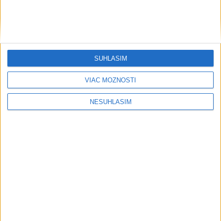
....
SÚHLASÍM
VIAC MOŽNOSTÍ
NESÚHLASÍM
....