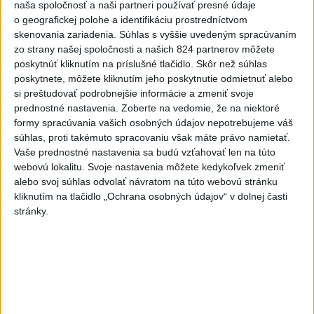
7
TRAGÉDIA NA DUNAJI: Muž sa išiel okúpať, z vody viac
naša spoločnosť a naši partneri používať presné údaje
o geografickej polohe a identifikáciu prostredníctvom
nevyšiel
skenovania zariadenia. Súhlas s vyššie uvedeným spracúvaním
zo strany našej spoločnosti a našich 824 partnerov môžete
Najnovšie správy na Teraz.sk
poskytnúť kliknutím na príslušné tlačidlo. Skôr než súhlas
poskytnete, môžete kliknutím jeho poskytnutie odmietnuť alebo
Vyhlásenia
si preštudovať podrobnejšie informácie a zmeniť svoje
prednostné nastavenia.
Zoberte na vedomie, že na niektoré
Priame prenosy z Národnej rady SR
formy spracúvania vašich osobných údajov nepotrebujeme váš
súhlas, proti takémuto spracovaniu však máte právo namietať.
Vaše prednostné nastavenia sa budú vzťahovať len na túto
webovú lokalitu. Svoje nastavenia môžete kedykoľvek zmeniť
Politika na sociálnych sieťach
alebo svoj súhlas odvolať návratom na túto webovú stránku
kliknutím na tlačidlo „Ochrana osobných údajov“ v dolnej časti
stránky.
Zobraziť viac
Info
Najnovšie videá
Najsledovanejšie videá
Kontrolný deň na Spišskom hrade
potvrdil výrazný pokrok...