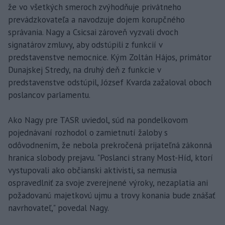
že vo všetkých smeroch zvýhodňuje privátneho
prevádzkovateľa a navodzuje dojem korupčného
správania. Nagy a Csicsai zároveň vyzvali dvoch
signatárov zmluvy, aby odstúpili z funkcií v
predstavenstve nemocnice. Kým Zoltán Hájos, primátor
Dunajskej Stredy, na druhý deň z funkcie v
predstavenstve odstúpil, József Kvarda zažaloval oboch
poslancov parlamentu.
Ako Nagy pre TASR uviedol, súd na pondelkovom
pojednávaní rozhodol o zamietnutí žaloby s
odôvodnením, že nebola prekročená prijateľná zákonná
hranica slobody prejavu. "Poslanci strany Most-Híd, ktorí
vystupovali ako občianski aktivisti, sa nemusia
ospravedlniť za svoje zverejnené výroky, nezaplatia ani
požadovanú majetkovú ujmu a trovy konania bude znášať
navrhovateľ," povedal Nagy.