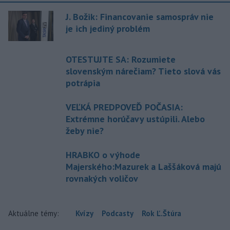
J. Božik: Financovanie samospráv nie
je ich jediný problém
OTESTUJTE SA: Rozumiete
slovenským nárečiam? Tieto slová vás
potrápia
VEĽKÁ PREDPOVEĎ POČASIA:
Extrémne horúčavy ustúpili. Alebo
žeby nie?
HRABKO o výhode
Majerského:Mazurek a Laššáková majú
rovnakých voličov
Aktuálne témy:
Kvízy
Podcasty
Rok Ľ.Štúra