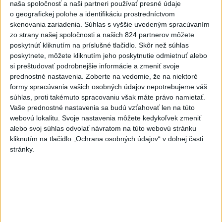
dnes 10:11
naša spoločnosť a naši partneri používať presné údaje
o geografickej polohe a identifikáciu prostredníctvom
Káder Košíc je kompletný a
skenovania zariadenia. Súhlas s vyššie uvedeným spracúvaním
opäť bez legionárov
zo strany našej spoločnosti a našich 824 partnerov môžete
dnes 10:28
poskytnúť kliknutím na príslušné tlačidlo. Skôr než súhlas
poskytnete, môžete kliknutím jeho poskytnutie odmietnuť alebo
Skalica prelomila žilinskú
si preštudovať podrobnejšie informácie a zmeniť svoje
kliatbu, zažíva historicky
prednostné nastavenia.
Zoberte na vedomie, že na niektoré
formy spracúvania vašich osobných údajov nepotrebujeme váš
najlepší štart
súhlas, proti takémuto spracovaniu však máte právo namietať.
dnes 7:44
Vaše prednostné nastavenia sa budú vzťahovať len na túto
Práve teraz
webovú lokalitu. Svoje nastavenia môžete kedykoľvek zmeniť
alebo svoj súhlas odvolať návratom na túto webovú stránku
-
V Dunaji bol nájdený 61-ročný muž, po ktorom pátrali
10:33
kliknutím na tlačidlo „Ochrana osobných údajov“ v dolnej časti
policajti,
hasiči aj členovia Občianskej stráže SR od štvrtka (6. 8.) v
stránky.
Štúrove.
Viac
Videá a prenosy TASR TV
Deväť Slovákov zabojuje na ME v Paríži