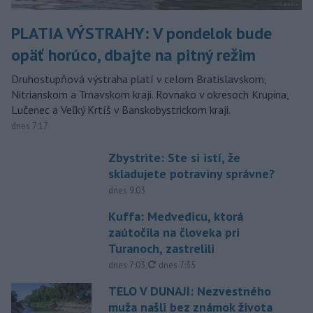
PLATIA VÝSTRAHY: V pondelok bude
opäť horúco, dbajte na pitný režim
Druhostupňová výstraha platí v celom Bratislavskom,
Nitrianskom a Trnavskom kraji. Rovnako v okresoch Krupina,
Lučenec a Veľký Krtíš v Banskobystrickom kraji.
dnes 7:17
Zbystrite: Ste si istí, že
skladujete potraviny správne?
dnes 9:03
Kuffa: Medvedicu, ktorá
zaútočila na človeka pri
Turanoch, zastrelili
aktualizované
dnes 7:03
,
dnes 7:35
TELO V DUNAJI: Nezvestného
muža našli bez známok života