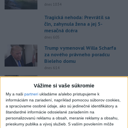
dnes 10:34
Tragická nehoda: Prevrátil sa
čln, zahynula žena a jej 5-
mesačná dcéra
dnes 6:05
Trump vymenoval Willa Scharfa
za nového právneho poradcu
Bieleho domu
dnes 6:14
Ceny energií na burzách opäť
mierne klesli, naďalej zostávajú
Vážime si vaše súkromie
vysoké
My a naši
partneri
ukladáme a/alebo pristupujeme k
dnes 9:53
informáciám na zariadení, napríklad pomocou súborov cookies,
a spracúvame osobné údaje, ako sú jedinečné identifikátory a
V júli zbankrotovalo na
štandardné informácie odosielané zariadením na
Slovensku 612 ľudí, najviac v
personalizovanú reklamu a obsah, meranie reklamy a obsahu,
Košickom kraji
prieskumy publika a vývoj služieb.
S vaším povolením môže