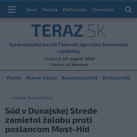
Index
Šport
Počasie
Publicistika
Slovensko
Zahranič
TERAZ
.SK
Spravodajský portál Tlačovej agentúry Slovenskej
republiky
Pondelok
10. august 2026
Meniny má
Vavrinec
Všetky
Hlavné mesto
Banskobystrický
Bratislavský
< sekcia
Trnavský kraj
Súd v Dunajskej Strede
zamietol žalobu proti
poslancom Most-Híd