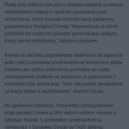
Podľa jeho ďalších slov súd si neželal zaoberať sa mierou
nevýhodnosti zmluvy o systéme parkovania pred
nemocnicou, ktorá vyvolala kritické slová poslancov
parlamentu z Dunajskej Stredy. "Nepovažoval za nutné
predložiť ani expertný posudok porovnávacej analýzy,
ktorý navrhli obžalovaní," zdôraznil poslanec.
Kvarda na začiatku pojednávania nadiktoval do zápisnice
súdu citát z uznesenia predstavenstva nemocnice, podľa
ktorého ako ďalšia alternatíva prichádza do úvahy
trestnoprávne podanie na poslancov za podozrenie z
trestného činu ohovárania. "Toto vystúpenie považujeme
za hrubý pokus o zastrašovanie," doplnil Csicsai.
Na aprílovom zasadnutí Trnavského samosprávneho
kraja poslanci Smeru a SMK neboli ochotní rokovať o
odvolaní Kvardu. S predsedom predstavenstva
nemocnice v Dunajskej Strede sa TASR doteraz