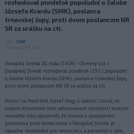
rozhodoval pondelok popoludní o žalobe
Józsefa Kvardu (SMK), poslanca
trnavskej župy, proti dvom poslancom NR
SR za urážku na cti.
Autor
TASR
20. mája 2014 12:07
Dunajská Streda 20. mája (TASR) - Okresný súd v
Dunajskej Strede rozhodoval pondelok (19.5.) popoludní
o žalobe Józsefa Kvardu (SMK), poslanca trnavskej župy,
proti dvom poslancom NR SR za urážku na cti.
Politici za Most-Híd, József Nagy a Gabriel Csicsai, vo
svojom otvorenom liste adresovanom verejnosti koncom
minulého roka upozornili, že zmluva o spoplatnení
parkoviska pred nemocnicou v Dunajskej Strede je
nápadne nevýhodná pre nemocnicu a pacientov s tým,