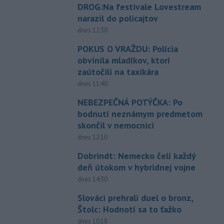
DROG:Na festivale Lovestream
narazil do policajtov
dnes 12:30
POKUS O VRAŽDU: Polícia
obvinila mladíkov, ktorí
zaútočili na taxikára
dnes 11:40
NEBEZPEČNÁ POTÝČKA: Po
bodnutí neznámym predmetom
skončil v nemocnici
dnes 12:10
Dobrindt: Nemecko čelí každý
deň útokom v hybridnej vojne
dnes 14:30
Slováci prehrali duel o bronz,
Štolc: Hodnotí sa to ťažko
dnes 10:18