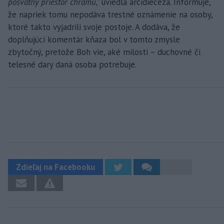
posvätný priestor chrámu,"
uviedla arcidiecéza. Informuje,
že napriek tomu nepodáva trestné oznámenie na osoby,
ktoré takto vyjadrili svoje postoje. A dodáva, že
doplňujúci komentár kňaza bol v tomto zmysle
zbytočný, pretože Boh vie, aké milosti – duchovné či
telesné dary daná osoba potrebuje.
Zdieľaj na Facebooku