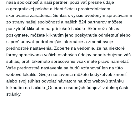
naša spoločnosť a naši partneri používať presné údaje
o geografickej polohe a identifikáciu prostredníctvom
2
Festival Lovestream 2026 pokračuje, druhý deň zakončil
skenovania zariadenia. Súhlas s vyššie uvedeným spracúvaním
Robbie Williams
zo strany našej spoločnosti a našich 824 partnerov môžete
poskytnúť kliknutím na príslušné tlačidlo. Skôr než súhlas
3
Skončili ďalšie desiatky menších pôšt, samosprávam sa
poskytnete, môžete kliknutím jeho poskytnutie odmietnuť alebo
to nepáči
si preštudovať podrobnejšie informácie a zmeniť svoje
prednostné nastavenia.
Zoberte na vedomie, že na niektoré
4
Darina Pačutová pomáha pacientom vo Vranove nad
formy spracúvania vašich osobných údajov nepotrebujeme váš
Topľou slovom
súhlas, proti takémuto spracovaniu však máte právo namietať.
Vaše prednostné nastavenia sa budú vzťahovať len na túto
5
SMRŤ V HORÁCH: V Západných Tatrách zomrel 76-ročný
webovú lokalitu. Svoje nastavenia môžete kedykoľvek zmeniť
turista
alebo svoj súhlas odvolať návratom na túto webovú stránku
kliknutím na tlačidlo „Ochrana osobných údajov“ v dolnej časti
6
OTESTUJTE SA: Rozumiete slovenským nárečiam? Tieto
stránky.
slová vás potrápia
7
Najmenej 21 mŕtvych po zrážke dvoch autobusov na juhu
Nigeru
Najnovšie správy na Teraz.sk