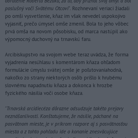
obrátenie Róberta Bezáka, za to, aby priznal svoj omyl a bol
poslušný voči Svätému Otcovi"
. Rozhnevaní veriaci žiadali
po omši vysvetlenie, kňaz im však nevedel uspokojivo
vyjasniť, prečo úmysel omše zmenil. Bola to jeho vôbec
prvá omša na novom pôsobisku, od marca nastúpil ako
výpomocný duchovný na trnavskú faru.
Arcibiskupstvo na svojom webe teraz uvádza, že forma
vyjadrenia nesúhlasu s komentárom kňaza ohľadom
formulácie úmyslu svätej omše je poľutovaniahodná,
nakoľko zo strany niektorých osôb prišlo k hrubému
slovnému napadnutiu kňaza a dokonca k hrozbe
fyzického násilia voči osobe kňaza.
"Trnavská arcidiecéza dôrazne odsudzuje takéto prejavy
neznášanlivosti. Konštatujeme, že násilie, páchané na
posvätnom mieste, je v príkrom rozpore aj s posvätnosťou
miesta a z tohto pohľadu ide o konanie znesväcujúce