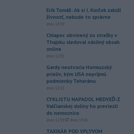
Erik Tomáš: Ak si I. Korčok založí
živnosť, nebude to správne
dnes 13:59
Chlapec obvinený zo streľby v
Thajsku sledoval násilný obsah
online
dnes 12:01
Gardy neotvoria Hormuzský
prieliv, kým USA neprijmú
podmienky Teheránu
dnes 12:25
CYKLISTU NAPADOL MEDVEĎ:Z
Valčianskej doliny ho previezli
do nemocnice
aktualizované
dnes 12:59
,
dnes 13:41
TAXIKÁR POD VPLYVOM