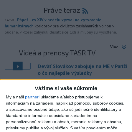
Práve teraz
-
Pápež Lev XIV. v nedeľu vyzval na vytvorenie
14:30
humanitárnych
koridorov pre civilistov zasiahnutých vojnou v
Sudáne, v ktorej zahynuli desaťtisíce ľudí a milióny sú vysídlené.
Viac
Videá a prenosy TASR TV
Deväť Slovákov zabojuje na ME v Paríži
o čo najlepšie výsledky
Vážime si vaše súkromie
Viac
Najčítanejšie
My a naši
partneri
ukladáme a/alebo pristupujeme k
informáciám na zariadení, napríklad pomocou súborov cookies,
6h
24h
7d
a spracúvame osobné údaje, ako sú jedinečné identifikátory a
štandardné informácie odosielané zariadením na
DRÁMA V PARLAMENTE: Poslankyňa
personalizovanú reklamu a obsah, meranie reklamy a obsahu,
1
prieskumy publika a vývoj služieb.
S vaším povolením môže
hádzala do premiéra vajíčka