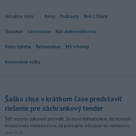
Aktuálne témy:
Kvízy
Podcasty
Rok Ľ.Štúra
Turizmus
Cestovanie
Rok dobrovoľníctva
Dielo týždňa
Referendum
MS v hokeji
Komunálne voľby
Šaško chce v krátkom čase predstaviť
riešenie pre záchrankový tender
Šéf rezortu zároveň potvrdil, že nové klimatizácie, do ktorých
investovalo ministerstvo, sa postupne inštalujú do nemocníc.
dnes 11:58