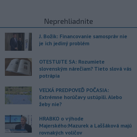
Neprehliadnite
J. Božik: Financovanie samospráv nie
je ich jediný problém
OTESTUJTE SA: Rozumiete
slovenským nárečiam? Tieto slová vás
potrápia
VEĽKÁ PREDPOVEĎ POČASIA:
Extrémne horúčavy ustúpili. Alebo
žeby nie?
HRABKO o výhode
Majerského:Mazurek a Laššáková majú
rovnakých voličov