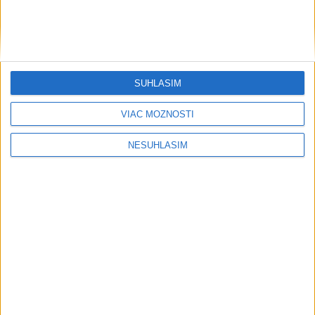
SÚHLASÍM
VIAC MOŽNOSTÍ
NESÚHLASÍM
....