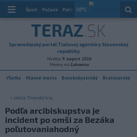
30
°C
Index
Šport
Počasie
Publicistika
Slovensko
Zahranič
TERAZ
.SK
Spravodajský portál Tlačovej agentúry Slovenskej
republiky
Nedela
9. august 2026
Meniny má
Ľubomíra
Všetky
Hlavné mesto
Banskobystrický
Bratislavský
< sekcia
Trnavský kraj
Podľa arcibiskupstva je
incident po omši za Bezáka
poľutovaniahodný