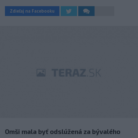
Zdieľaj na Facebooku
Omši mala byť odslúžená za bývalého