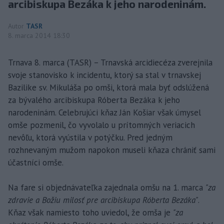
arcibiskupa Bezáka k jeho narodeninám.
Autor
TASR
8. marca 2014 18:30
Trnava 8. marca (TASR) – Trnavská arcidiecéza zverejnila
svoje stanovisko k incidentu, ktorý sa stal v trnavskej
Bazilike sv. Mikuláša po omši, ktorá mala byť odslúžená
za bývalého arcibiskupa Róberta Bezáka k jeho
narodeninám. Celebrujúci kňaz Ján Košiar však úmysel
omše pozmenil, čo vyvolalo u prítomných veriacich
nevôľu, ktorá vyústila v potýčku. Pred jedným
rozhnevaným mužom napokon museli kňaza chrániť sami
účastníci omše.
Na fare si objednávateľka zajednala omšu na 1. marca
"za
zdravie a Božiu milosť pre arcibiskupa Róberta Bezáka"
.
Kňaz však namiesto toho uviedol, že omša je
"za