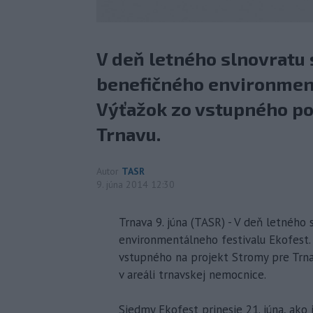
V deň letného slnovratu s
benefičného environment
Výťažok zo vstupného po
Trnavu.
Autor
TASR
9. júna 2014 12:30
Trnava 9. júna (TASR) - V deň letného 
environmentálneho festivalu Ekofest. 
vstupného na projekt Stromy pre Trnav
v areáli trnavskej nemocnice.
Siedmy Ekofest prinesie 21. júna, ako