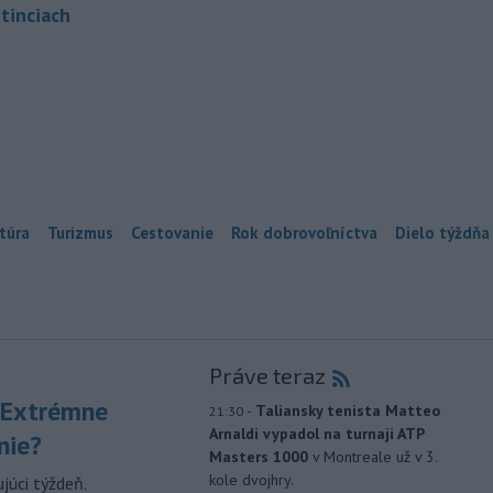
tinciach
túra
Turizmus
Cestovanie
Rok dobrovoľníctva
Dielo týždňa
Práve teraz
 Extrémne
-
Taliansky tenista Matteo
21:30
Arnaldi vypadol na turnaji ATP
nie?
Masters 1000
v Montreale už v 3.
kole dvojhry.
júci týždeň.