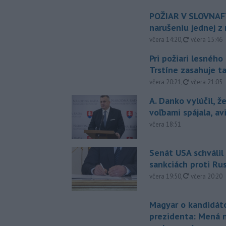
POŽIAR V SLOVNAFT
narušeniu jednej z 
aktualizovan
včera 14:20
,
včera 15:46
Pri požiari lesného
Trstíne zasahuje t
aktualizovan
včera 20:21
,
včera 21:05
A. Danko vylúčil, ž
voľbami spájala, a
včera 18:51
Senát USA schválil
sankciách proti Ru
aktualizovan
včera 19:50
,
včera 20:20
Magyar o kandidát
prezidenta: Mená 