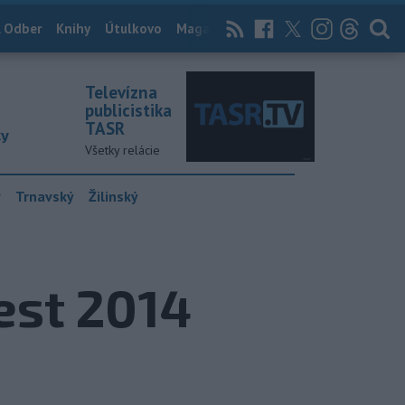
 Odber
Knihy
Útulkovo
Magazín
News Now
Archív
TASR
Televízna
publicistika
TASR
ky
Všetky relácie
y
Trnavský
Žilinský
est 2014