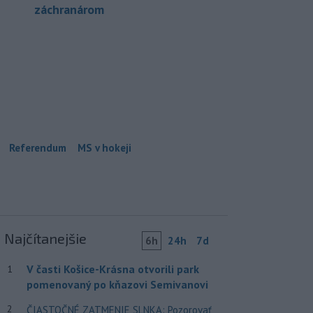
záchranárom
Referendum
MS v hokeji
Najčítanejšie
6h
24h
7d
V časti Košice-Krásna otvorili park
1
pomenovaný po kňazovi Semivanovi
2
ČIASTOČNÉ ZATMENIE SLNKA: Pozorovať