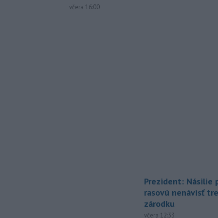
včera 16:00
Prezident: Násilie
rasovú nenávisť tr
zárodku
včera 12:33