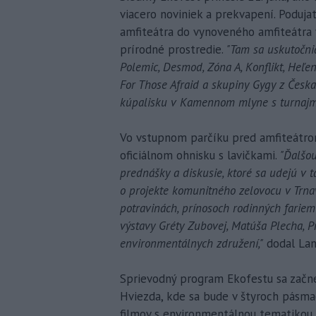
viacero noviniek a prekvapení. Poduja
amfiteátra do vynoveného amfiteátra
prírodné prostredie.
"Tam sa uskutočni
Polemic, Desmod, Zóna A, Konflikt, Heľeni
For Those Afraid a skupiny Gygy z Česk
kúpalisku v Kamennom mlyne s turnajmi 
Vo vstupnom parčíku pred amfiteátro
oficiálnom ohnisku s lavičkami.
"Ďalšo
prednášky a diskusie, ktoré sa udejú v
o projekte komunitného zelovocu v Trnave
potravinách, prínosoch rodinných fariem 
výstavy Gréty Zubovej, Matúša Plecha, P
environmentálnych združení,"
dodal Lan
Sprievodný program Ekofestu sa začne 
Hviezda, kde sa bude v štyroch pásm
filmov s environmentálnou tematikou.