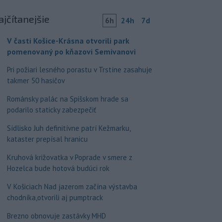
ajčítanejšie
6h
24h
7d
V časti Košice-Krásna otvorili park
pomenovaný po kňazovi Semivanovi
Pri požiari lesného porastu v Trstíne zasahuje
takmer 50 hasičov
Románsky palác na Spišskom hrade sa
podarilo staticky zabezpečiť
Sídlisko Juh definitívne patrí Kežmarku,
kataster prepísal hranicu
Kruhová križovatka v Poprade v smere z
Hozelca bude hotová budúci rok
V Košiciach Nad jazerom začína výstavba
chodníka,otvorili aj pumptrack
Brezno obnovuje zastávky MHD