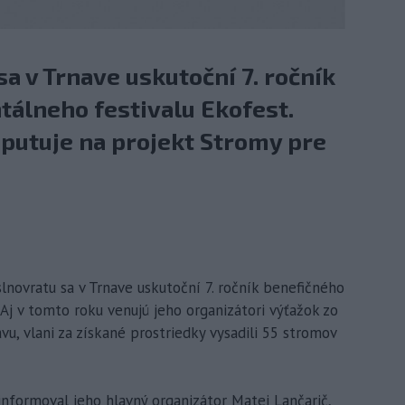
a v Trnave uskutoční 7. ročník
álneho festivalu Ekofest.
putuje na projekt Stromy pre
slnovratu sa v Trnave uskutoční 7. ročník benefičného
Aj v tomto roku venujú jeho organizátori výťažok zo
u, vlani za získané prostriedky vysadili 55 stromov
 informoval jeho hlavný organizátor Matej Lančarič,