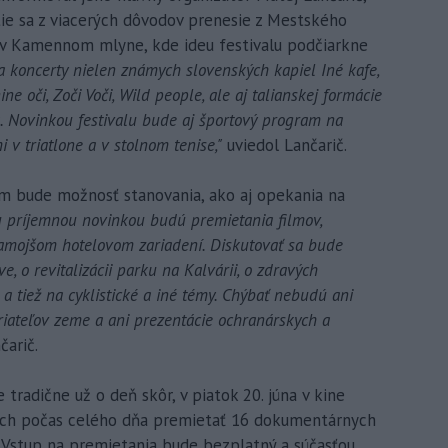
tie sa z viacerých dôvodov prenesie z Mestského
 v Kamennom mlyne, kde ideu festivalu podčiarkne
a koncerty nielen známych slovenských kapiel Iné kafe,
ne oči, Zoči Voči, Wild people, ale aj talianskej formácie
a. Novinkou festivalu bude aj športový program na
v triatlone a v stolnom tenise,"
uviedol Lančarič.
m bude možnosť stanovania, ako aj opekania na
u príjemnou novinkou budú premietania filmov,
 tamojšom hotelovom zariadení. Diskutovať sa bude
, o revitalizácii parku na Kalvárii, o zdravých
a tiež na cyklistické a iné témy. Chýbať nebudú ani
riateľov zeme a ani prezentácie ochranárskych a
čarič.
tradične už o deň skôr, v piatok 20. júna v kine
ach počas celého dňa premietať 16 dokumentárnych
 Vstup na premietania bude bezplatný a súčasťou