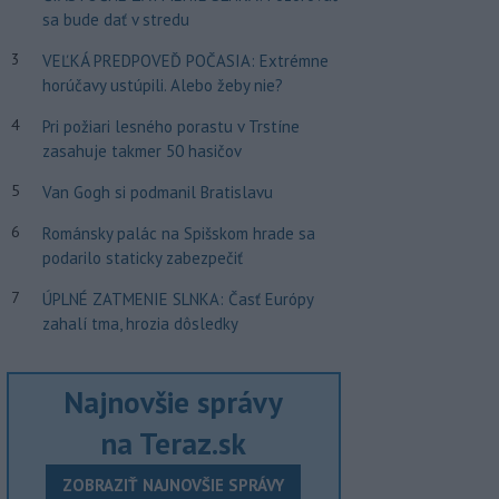
sa bude dať v stredu
3
VEĽKÁ PREDPOVEĎ POČASIA: Extrémne
horúčavy ustúpili. Alebo žeby nie?
4
Pri požiari lesného porastu v Trstíne
zasahuje takmer 50 hasičov
5
Van Gogh si podmanil Bratislavu
6
Románsky palác na Spišskom hrade sa
podarilo staticky zabezpečiť
7
ÚPLNÉ ZATMENIE SLNKA: Časť Európy
zahalí tma, hrozia dôsledky
Najnovšie správy
na Teraz.sk
ZOBRAZIŤ NAJNOVŠIE SPRÁVY