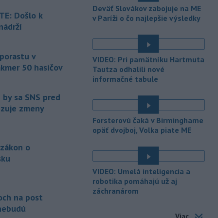
Deväť Slovákov zabojuje na ME
bratislavskej rafinérii Slovnaft je
E: Došlo k
v Paríži o čo najlepšie výsledky
pod kontrolou.
Príčina jeho vzniku
nádrží
bude predmetom vyšetrovania. Pre
é
TASR to potvrdil hovorca rafinérie
Anton Molnár.
 porastu v
VIDEO: Pri pamätníku Hartmuta
akmer 50 hasičov
-
Ministerstvo kultúry (MK) SR
Tautza odhalili nové
15:17
upraví verziu opatrenia o
informačné tabule
é
podrobnostiach poskytovania dotácií v
e by sa SNS pred
pôsobnosti rezortu.
vizuje zmeny
-
V bratislavskej rafinérii
14:17
Forsterovú čaká v Birminghame
Slovnaft horí uskladnený ropný
opäť dvojboj, Volka piate ME
produkt.
TASR o tom informovala
 zákon o
rafinéria s tým, že obyvateľom nehrozí
sku
nebezpečenstvo.
é
VIDEO: Umelá inteligencia a
-
Jedným zo zdravotných rizík
13:50
robotika pomáhajú už aj
na festivale môže byť vyššia
záchranárom
och na post
úroveň
hluku. Je preto dobré držať sa
ďalej od reproduktorov, používať
nebudú
Viac
chrániče sluchu či dodržiavať