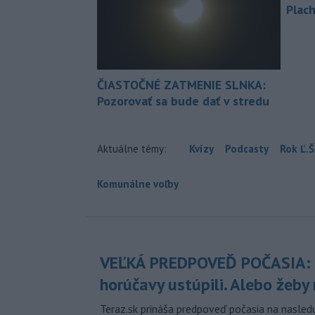
Plach
ČIASTOČNÉ ZATMENIE SLNKA:
Pozorovať sa bude dať v stredu
Aktuálne témy:
Kvízy
Podcasty
Rok Ľ.Š
Komunálne voľby
VEĽKÁ PREDPOVEĎ POČASIA:
horúčavy ustúpili. Alebo žeby 
Teraz.sk prináša predpoveď počasia na nasledu