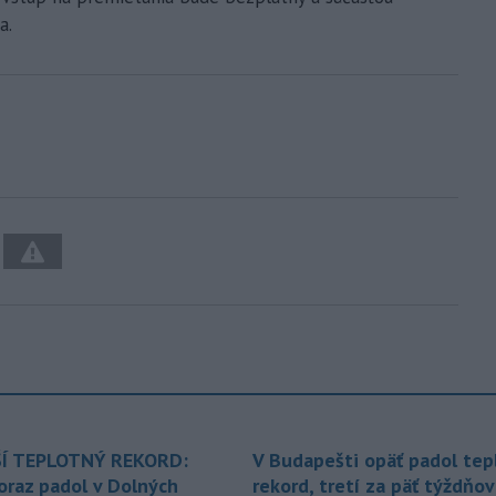
a.
Í TEPLOTNÝ REKORD:
V Budapešti opäť padol tep
oraz padol v Dolných
rekord, tretí za päť týždňov