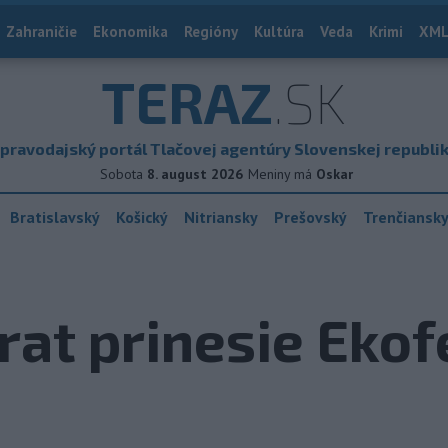
Zahraničie
Ekonomika
Regióny
Kultúra
Veda
Krimi
XML
TERAZ
.SK
pravodajský portál Tlačovej agentúry Slovenskej republi
Sobota
8. august 2026
Meniny má
Oskar
Bratislavský
Košický
Nitriansky
Prešovský
Trenčiansk
rat prinesie Ekof