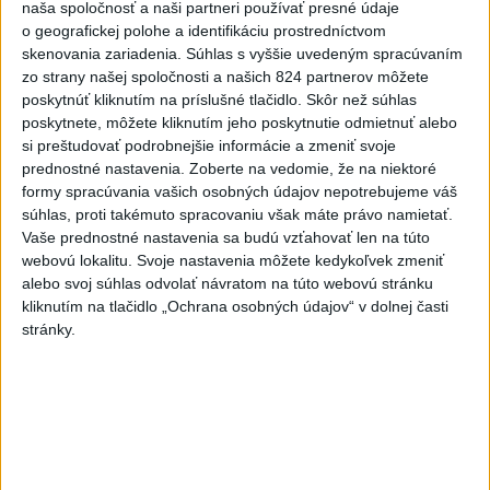
naša spoločnosť a naši partneri používať presné údaje
V blízkosti Vojenského
o geografickej polohe a identifikáciu prostredníctvom
technického a skúšobného
skenovania zariadenia. Súhlas s vyššie uvedeným spracúvaním
ústavu Záhorie HORÍ
zo strany našej spoločnosti a našich 824 partnerov môžete
dnes 16:51
poskytnúť kliknutím na príslušné tlačidlo. Skôr než súhlas
poskytnete, môžete kliknutím jeho poskytnutie odmietnuť alebo
MIMORIADNA SITUÁCIA: V obci
si preštudovať podrobnejšie informácie a zmeniť svoje
Braväcovo likvidujú zvyšky
prednostné nastavenia.
Zoberte na vedomie, že na niektoré
zhorených budov
formy spracúvania vašich osobných údajov nepotrebujeme váš
dnes 17:06
súhlas, proti takémuto spracovaniu však máte právo namietať.
Vaše prednostné nastavenia sa budú vzťahovať len na túto
ZÁCHRANÁRI V AKCII: Pomáhali
webovú lokalitu. Svoje nastavenia môžete kedykoľvek zmeniť
dvom poľským turistkám, obe
alebo svoj súhlas odvolať návratom na túto webovú stránku
utrpeli úrazy
kliknutím na tlačidlo „Ochrana osobných údajov“ v dolnej časti
dnes 18:39
stránky.
VODIČI, POZOR: Festival
Lovestream spôsobuje v
Bratislave kolóny
dnes 17:01
NEŠŤASTNÝ PÁD:Záchranári