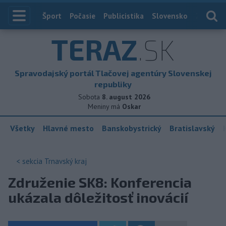
Index
Šport
Počasie
Publicistika
Slovensko
Zahranič
TERAZ
.SK
Spravodajský portál Tlačovej agentúry Slovenskej
republiky
Sobota
8. august 2026
Meniny má
Oskar
Všetky
Hlavné mesto
Banskobystrický
Bratislavský
< sekcia
Trnavský kraj
Združenie SK8: Konferencia
ukázala dôležitosť inovácií