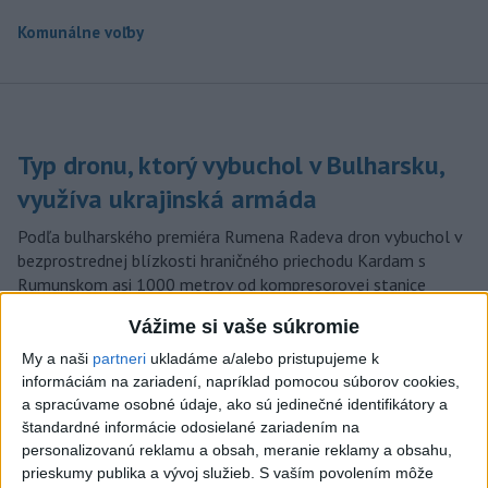
Komunálne voľby
Typ dronu, ktorý vybuchol v Bulharsku,
využíva ukrajinská armáda
Podľa bulharského premiéra Rumena Radeva dron vybuchol v
bezprostrednej blízkosti hraničného priechodu Kardam s
Rumunskom asi 1000 metrov od kompresorovej stanice
plynovodu.
Vážime si vaše súkromie
aktualizované
dnes 18:43
,
dnes 19:29
My a naši
partneri
ukladáme a/alebo pristupujeme k
POZOR NA HARÚČAVY: SHMÚ
informáciám na zariadení, napríklad pomocou súborov cookies,
a spracúvame osobné údaje, ako sú jedinečné identifikátory a
vydalo výstrahy prvého stupňa
štandardné informácie odosielané zariadením na
pred teplom
personalizovanú reklamu a obsah, meranie reklamy a obsahu,
dnes 19:28
prieskumy publika a vývoj služieb.
S vaším povolením môže