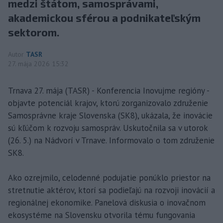
medzi štátom, samosprávami,
akademickou sférou a podnikateľským
sektorom.
Autor
TASR
27. mája 2026 15:32
Trnava 27. mája (TASR) - Konferencia Inovujme regióny -
objavte potenciál krajov, ktorú zorganizovalo združenie
Samosprávne kraje Slovenska (SK8), ukázala, že inovácie
sú kľúčom k rozvoju samospráv. Uskutočnila sa v utorok
(26. 5.) na Nádvorí v Trnave. Informovalo o tom združenie
SK8.
Ako ozrejmilo, celodenné podujatie ponúklo priestor na
stretnutie aktérov, ktorí sa podieľajú na rozvoji inovácií a
regionálnej ekonomike. Panelová diskusia o inovačnom
ekosystéme na Slovensku otvorila tému fungovania