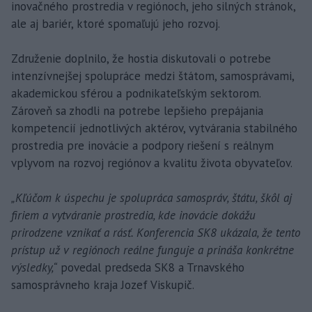
inovačného prostredia v regiónoch, jeho silných stránok,
ale aj bariér, ktoré spomaľujú jeho rozvoj.
Združenie doplnilo, že hostia diskutovali o potrebe
intenzívnejšej spolupráce medzi štátom, samosprávami,
akademickou sférou a podnikateľským sektorom.
Zároveň sa zhodli na potrebe lepšieho prepájania
kompetencií jednotlivých aktérov, vytvárania stabilného
prostredia pre inovácie a podpory riešení s reálnym
vplyvom na rozvoj regiónov a kvalitu života obyvateľov.
„Kľúčom k úspechu je spolupráca samospráv, štátu, škôl aj
firiem a vytváranie prostredia, kde inovácie dokážu
prirodzene vznikať a rásť. Konferencia SK8 ukázala, že tento
prístup už v regiónoch reálne funguje a prináša konkrétne
výsledky,“
povedal predseda SK8 a Trnavského
samosprávneho kraja Jozef Viskupič.