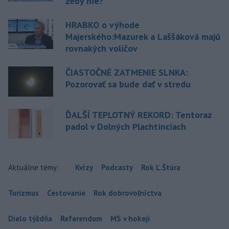
žeby nie?
HRABKO o výhode
Majerského:Mazurek a Laššáková majú
rovnakých voličov
ČIASTOČNÉ ZATMENIE SLNKA:
Pozorovať sa bude dať v stredu
ĎALŠÍ TEPLOTNÝ REKORD: Tentoraz
padol v Dolných Plachtinciach
Aktuálne témy:
Kvízy
Podcasty
Rok Ľ.Štúra
Turizmus
Cestovanie
Rok dobrovoľníctva
Dielo týždňa
Referendum
MS v hokeji