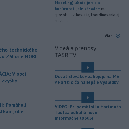
Modeling) už nie je vízia
budúcnosti, ale zásadne
mení
spôsob navrhovania, koordinovania aj
stavania.
-
Horskí záchranári z
19:07
Viac
Oblastného strediska Horskej
záchrannej
služby (HZS) Malá Fatra
Videá a prenosy
kého technického
zasahovali za Kamenným závozom. Po
TASR TV
páde sa tam zranila 25-ročná
vu Záhorie HORÍ
cyklistka.
-
Horskí záchranári z
19:07
CIA: V obci
Deväť Slovákov zabojuje na ME
Oblastného strediska Horskej
ú zvyšky
v Paríži o čo najlepšie výsledky
záchrannej
služby (HZS) Malá Fatra
zasahovali za Kamenným závozom. Po
páde sa tam zranila 25-ročná
cyklistka.
I: Pomáhali
VIDEO: Pri pamätníku Hartmuta
stkám, obe
Tautza odhalili nové
-
Po skončení sobotného
18:52
informačné tabule
programu podujatia Sahara
Slovakia 2026 bol
vo Vojenskom