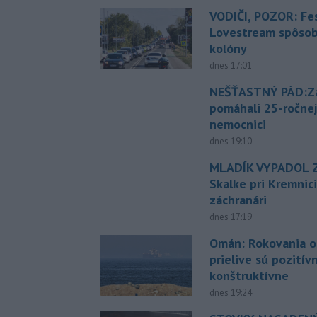
VODIČI, POZOR: Fes
Lovestream spôsobu
kolóny
dnes 17:01
NEŠŤASTNÝ PÁD:Zá
pomáhali 25-ročnej
nemocnici
dnes 19:10
MLADÍK VYPADOL Z
Skalke pri Kremnic
záchranári
dnes 17:19
Omán: Rokovania 
prielive sú pozitív
konštruktívne
dnes 19:24