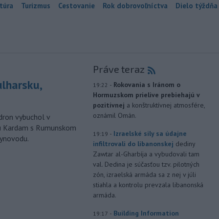
túra
Turizmus
Cestovanie
Rok dobrovoľníctva
Dielo týždňa
Práve teraz
ulharsku,
-
Rokovania s Iránom o
19:22
Hormuzskom prielive prebiehajú v
pozitívnej
a konštruktívnej atmosfére,
oznámil Omán.
ron vybuchol v
odu Kardam s Rumunskom
-
Izraelské sily sa údajne
19:19
lynovodu.
infiltrovali do libanonskej
dediny
Zawtar al-Gharbíja a vybudovali tam
val. Dedina je súčasťou tzv. pilotných
zón, izraelská armáda sa z nej v júli
stiahla a kontrolu prevzala libanonská
armáda.
-
Building Information
19:17