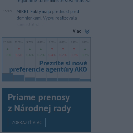
regionálne turné ministerstva školstva
15:09
MIRRI: Fakty majú prednosť pred
domnienkami. Výzvu realizovala
samostatná...
Viac
Priame prenosy
z Národnej rady
ZOBRAZIŤ VIAC