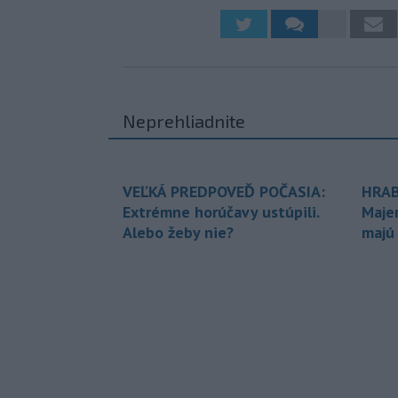
Neprehliadnite
VEĽKÁ PREDPOVEĎ POČASIA:
HRAB
Extrémne horúčavy ustúpili.
Maje
Alebo žeby nie?
majú