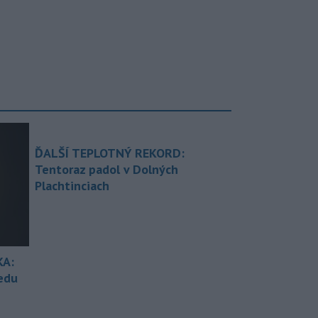
ĎALŠÍ TEPLOTNÝ REKORD:
Tentoraz padol v Dolných
Plachtinciach
KA:
redu