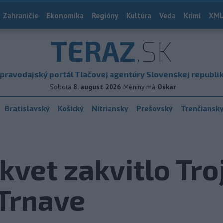
Zahraničie
Ekonomika
Regióny
Kultúra
Veda
Krimi
XML
TERAZ
.SK
pravodajský portál Tlačovej agentúry Slovenskej republi
Sobota
8. august 2026
Meniny má
Oskar
Bratislavský
Košický
Nitriansky
Prešovský
Trenčiansk
kvet zakvitlo Tro
 Trnave