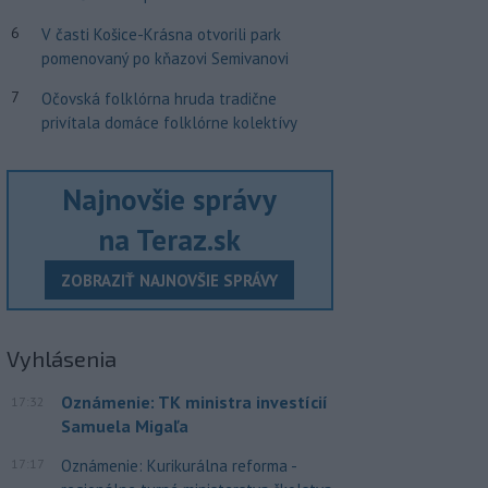
6
V časti Košice-Krásna otvorili park
pomenovaný po kňazovi Semivanovi
7
Očovská folklórna hruda tradične
privítala domáce folklórne kolektívy
Najnovšie správy
na Teraz.sk
ZOBRAZIŤ NAJNOVŠIE SPRÁVY
Vyhlásenia
Oznámenie: TK ministra investícií
17:32
Samuela Migaľa
17:17
Oznámenie: Kurikurálna reforma -