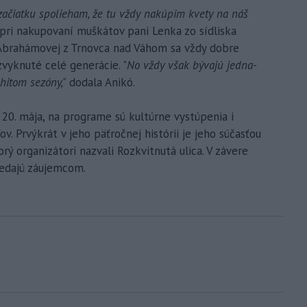
j začiatku spolieham, že tu vždy nakúpim kvety na náš
ri nakupovaní muškátov pani Lenka zo sídliska
 Abrahámovej z Trnovca nad Váhom sa vždy dobre
zvyknuté celé generácie. "
No vždy však bývajú jedna-
hitom sezóny,"
dodala Anikó.
 20. mája, na programe sú kultúrne vystúpenia i
. Prvýkrát v jeho päťročnej histórii je jeho súčasťou
rý organizátori nazvali Rozkvitnutá ulica. V závere
redajú záujemcom.