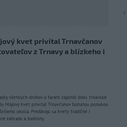
7
ájový kvet privítal Trnavčanov
vateľov z Trnavy a blízkeho i
valky všetkých druhov a farieb zaplnili dnes trnavské
valu Májový kvet privítal Trnavčanov bohatou ponukou
iršieho okolia. Predávajú sa kvety tradičné i
pre záhradu a balkóny.