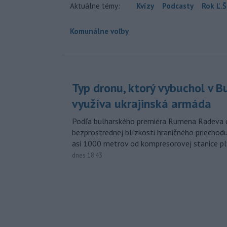
Aktuálne témy:
Kvízy
Podcasty
Rok Ľ.Š
Komunálne voľby
Typ dronu, ktorý vybuchol v B
využíva ukrajinská armáda
Podľa bulharského premiéra Rumena Radeva d
bezprostrednej blízkosti hraničného priech
asi 1000 metrov od kompresorovej stanice p
dnes 18:43