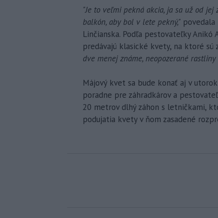
"Je to veľmi pekná akcia, ja sa už od je
balkón, aby bol v lete pekný,"
povedala p
Linčianska. Podľa pestovateľky Anikó
predávajú klasické kvety, na ktoré sú 
dve menej známe, neopozerané rastliny 
Májový kvet sa bude konať aj v utorok
poradne pre záhradkárov a pestovateľov
20 metrov dlhý záhon s letničkami, kto
podujatia kvety v ňom zasadené rozp