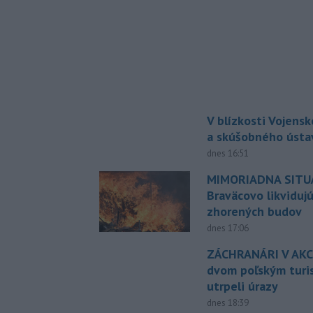
V blízkosti Vojens
a skúšobného ústa
dnes 16:51
MIMORIADNA SITUÁ
Braväcovo likviduj
zhorených budov
dnes 17:06
ZÁCHRANÁRI V AKCI
dvom poľským turi
utrpeli úrazy
dnes 18:39