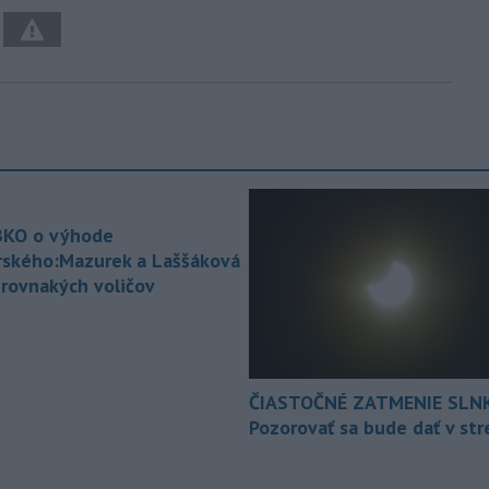
KO o výhode
rského:Mazurek a Laššáková
 rovnakých voličov
ČIASTOČNÉ ZATMENIE SLN
Pozorovať sa bude dať v st