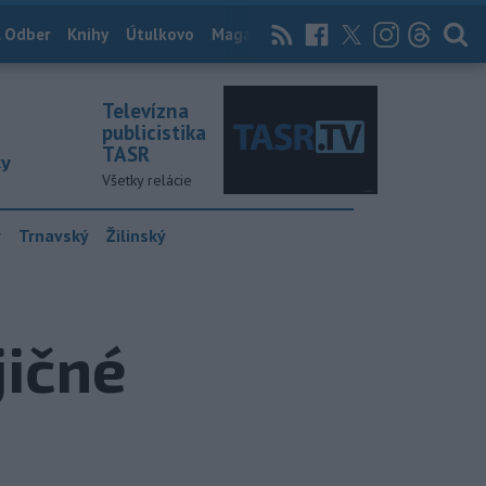
 Odber
Knihy
Útulkovo
Magazín
News Now
Archív
TASR
Televízna
publicistika
TASR
ky
Všetky relácie
y
Trnavský
Žilinský
jičné