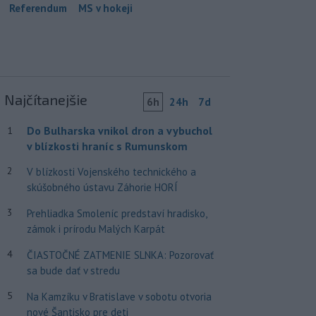
Referendum
MS v hokeji
Najčítanejšie
6h
24h
7d
Do Bulharska vnikol dron a vybuchol
1
v blízkosti hraníc s Rumunskom
2
V blízkosti Vojenského technického a
skúšobného ústavu Záhorie HORÍ
3
Prehliadka Smoleníc predstaví hradisko,
zámok i prírodu Malých Karpát
4
ČIASTOČNÉ ZATMENIE SLNKA: Pozorovať
sa bude dať v stredu
5
Na Kamzíku v Bratislave v sobotu otvoria
nové Šantisko pre deti