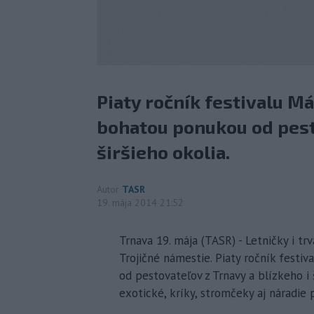
Piaty ročník festivalu M
bohatou ponukou od pesto
širšieho okolia.
Autor
TASR
19. mája 2014 21:52
Trnava 19. mája (TASR) - Letničky i tr
Trojičné námestie. Piaty ročník festi
od pestovateľov z Trnavy a blízkeho i š
exotické, kríky, stromčeky aj náradie 