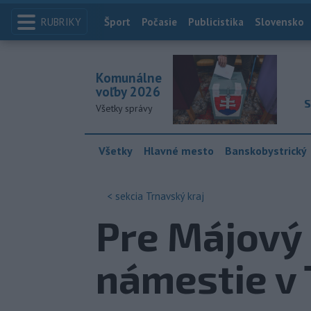
RUBRIKY
Index
Šport
Počasie
Publicistika
Slovensko
Komunálne
voľby 2026
S
Všetky správy
Všetky
Hlavné mesto
Banskobystrický
< sekcia
Trnavský kraj
Pre Májový 
námestie v