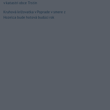
v katastri obce Trstín
Kruhová križovatka v Poprade v smere z
Hozelca bude hotová budúci rok