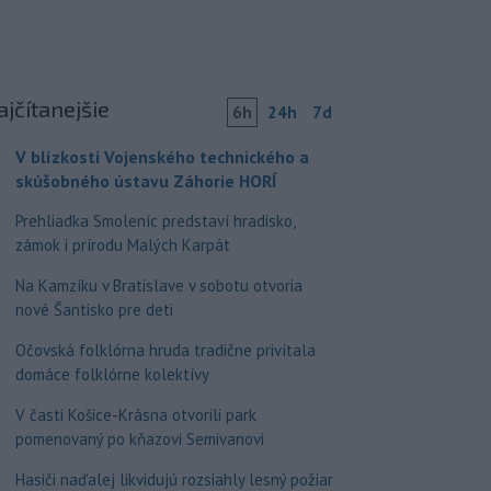
ajčítanejšie
6h
24h
7d
V blízkosti Vojenského technického a
skúšobného ústavu Záhorie HORÍ
Prehliadka Smoleníc predstaví hradisko,
zámok i prírodu Malých Karpát
Na Kamzíku v Bratislave v sobotu otvoria
nové Šantisko pre deti
Očovská folklórna hruda tradične privítala
domáce folklórne kolektívy
V časti Košice-Krásna otvorili park
pomenovaný po kňazovi Semivanovi
Hasiči naďalej likvidujú rozsiahly lesný požiar