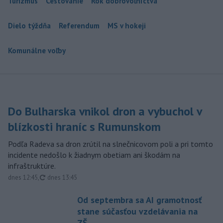
Turizmus
Cestovanie
Rok dobrovoľníctva
Dielo týždňa
Referendum
MS v hokeji
Komunálne voľby
Do Bulharska vnikol dron a vybuchol v
blízkosti hraníc s Rumunskom
Podľa Radeva sa dron zrútil na slnečnicovom poli a pri tomto
incidente nedošlo k žiadnym obetiam ani škodám na
infraštruktúre.
aktualizované
dnes 12:45
,
dnes 13:45
Od septembra sa AI gramotnosť
stane súčasťou vzdelávania na
ZŠ