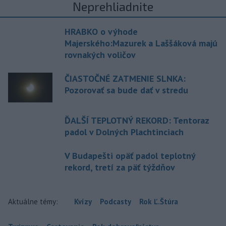
Neprehliadnite
HRABKO o výhode
Majerského:Mazurek a Laššáková majú
rovnakých voličov
ČIASTOČNÉ ZATMENIE SLNKA:
Pozorovať sa bude dať v stredu
ĎALŠÍ TEPLOTNÝ REKORD: Tentoraz
padol v Dolných Plachtinciach
V Budapešti opäť padol teplotný
rekord, tretí za päť týždňov
Aktuálne témy:
Kvízy
Podcasty
Rok Ľ.Štúra