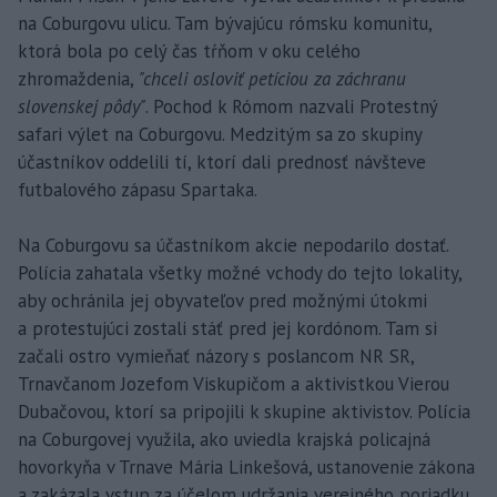
na Coburgovu ulicu. Tam bývajúcu rómsku komunitu,
ktorá bola po celý čas tŕňom v oku celého
zhromaždenia,
"chceli osloviť petíciou za záchranu
slovenskej pôdy"
. Pochod k Rómom nazvali Protestný
safari výlet na Coburgovu. Medzitým sa zo skupiny
účastníkov oddelili tí, ktorí dali prednosť návšteve
futbalového zápasu Spartaka.
Na Coburgovu sa účastníkom akcie nepodarilo dostať.
Polícia zahatala všetky možné vchody do tejto lokality,
aby ochránila jej obyvateľov pred možnými útokmi
a protestujúci zostali stáť pred jej kordónom. Tam si
začali ostro vymieňať názory s poslancom NR SR,
Trnavčanom Jozefom Viskupičom a aktivistkou Vierou
Dubačovou, ktorí sa pripojili k skupine aktivistov. Polícia
na Coburgovej využila, ako uviedla krajská policajná
hovorkyňa v Trnave Mária Linkešová, ustanovenie zákona
a zakázala vstup za účelom udržania verejného poriadku