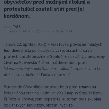
obyvateľov pred možnými útokmi a
protestujúci zostali stáť pred jej
kordónom.
Autor
TASR
aktualizované
12. apríla 2014 16:29
,
12. apríla 2014 18:14
Trnava 12. apríla (TASR) – Asi stovka prevažne mladých
ľudí dnes prišla do Trnavy na výzvu zúčastniť sa na
protestnom zhromaždení Spoločne za slušný a bezpečný
život na Slovensku 4. Zhromaždenie bolo proti
"skorumpovaným politikom a asociálom"
, organizovalo ho
občianske združenie Ľudia v ohrození.
Stretnutie účastníkov protestu bolo pred trnavskou
železničnou stanicou, kde ich vítali nápisy Stop fašizmu
či Toto je Trnava, sem nepatríte. Autorom bola skupina
občianskych aktivistov, okrem iných zo