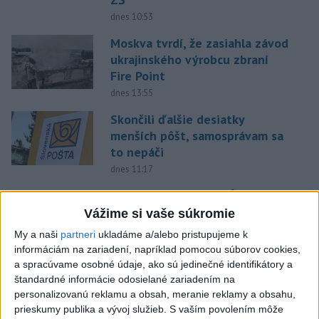
dnes 10:53
Moskva tvrdí, že zasiahla závod
ukrajinského výrobcu zbraní
Fire Point
dnes 13:55
Skončili ďalšie desiatky
menších pôšt, samosprávam sa
to nepáči
dnes 11:17
STOVKY EVAKUOVANÝCH: Požiar
sa šíril blízko dovolenkovej
Vážime si vaše súkromie
destinácie
My a naši
partneri
ukladáme a/alebo pristupujeme k
dnes 15:01
informáciám na zariadení, napríklad pomocou súborov cookies,
a spracúvame osobné údaje, ako sú jedinečné identifikátory a
Poslanecký klub Tiszy nominuje
štandardné informácie odosielané zariadením na
na post prezidenta Andrása
personalizovanú reklamu a obsah, meranie reklamy a obsahu,
Baku
prieskumy publika a vývoj služieb.
S vaším povolením môže