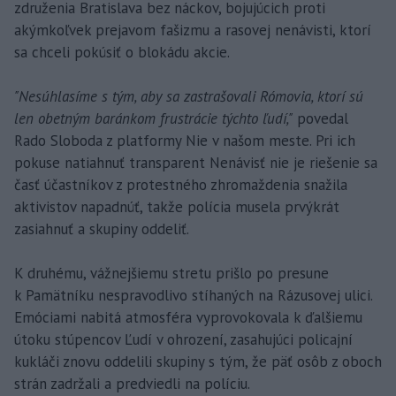
združenia Bratislava bez náckov, bojujúcich proti
akýmkoľvek prejavom fašizmu a rasovej nenávisti, ktorí
sa chceli pokúsiť o blokádu akcie.
"Nesúhlasíme s tým, aby sa zastrašovali Rómovia, ktorí sú
len obetným baránkom frustrácie týchto ľudí,"
povedal
Rado Sloboda z platformy Nie v našom meste. Pri ich
pokuse natiahnuť transparent Nenávisť nie je riešenie sa
časť účastníkov z protestného zhromaždenia snažila
aktivistov napadnúť, takže polícia musela prvýkrát
zasiahnuť a skupiny oddeliť.
K druhému, vážnejšiemu stretu prišlo po presune
k Pamätníku nespravodlivo stíhaných na Rázusovej ulici.
Emóciami nabitá atmosféra vyprovokovala k ďalšiemu
útoku stúpencov Ľudí v ohrození, zasahujúci policajní
kukláči znovu oddelili skupiny s tým, že päť osôb z oboch
strán zadržali a predviedli na políciu.