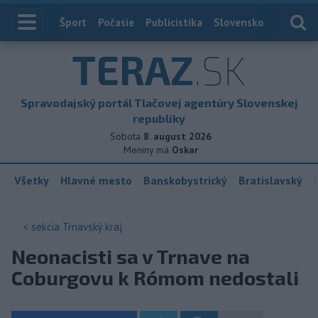
Index
Šport
Počasie
Publicistika
Slovensko
Zahranič
TERAZ
.SK
Spravodajský portál Tlačovej agentúry Slovenskej
republiky
Sobota
8. august 2026
Meniny má
Oskar
Všetky
Hlavné mesto
Banskobystrický
Bratislavský
< sekcia
Trnavský kraj
Neonacisti sa v Trnave na
Coburgovu k Rómom nedostali