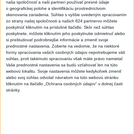
aktualizované
dnes 13:44
,
dnes 13:59
naša spoločnosť a naši partneri používať presné údaje
o geografickej polohe a identifikáciu prostredníctvom
Agrorezort: Aj vlani hospodárila
skenovania zariadenia. Súhlas s vyššie uvedeným spracúvaním
väčšina roľníkov na výmere do
zo strany našej spoločnosti a našich 824 partnerov môžete
500 ha
poskytnúť kliknutím na príslušné tlačidlo. Skôr než súhlas
dnes 12:27
poskytnete, môžete kliknutím jeho poskytnutie odmietnuť alebo
si preštudovať podrobnejšie informácie a zmeniť svoje
INTOXIKOVALA SA OSOBA:
prednostné nastavenia.
Zoberte na vedomie, že na niektoré
Požiar v Braväcove zasiahol 10
formy spracúvania vašich osobných údajov nepotrebujeme váš
stavieb
súhlas, proti takémuto spracovaniu však máte právo namietať.
aktualizované
dnes 10:13
,
dnes 12:19
Vaše prednostné nastavenia sa budú vzťahovať len na túto
webovú lokalitu. Svoje nastavenia môžete kedykoľvek zmeniť
Na západe sú miestami vydané
alebo svoj súhlas odvolať návratom na túto webovú stránku
výstrahy prvého stupňa pred
kliknutím na tlačidlo „Ochrana osobných údajov“ v dolnej časti
horúčavami
stránky.
dnes 11:21
Slovenská miešaná štafeta
siedma, zlato pre Nemcov
dnes 12:19