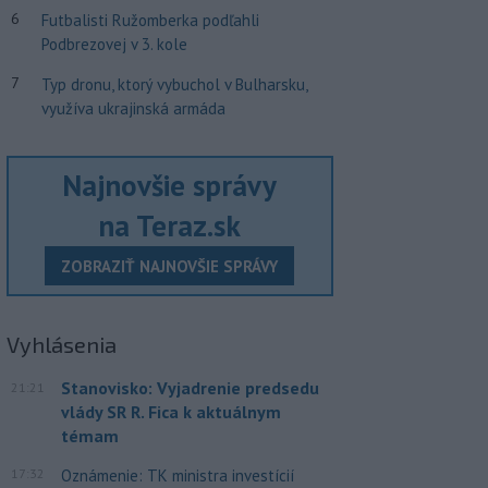
6
Futbalisti Ružomberka podľahli
Podbrezovej v 3. kole
7
Typ dronu, ktorý vybuchol v Bulharsku,
využíva ukrajinská armáda
Najnovšie správy
na Teraz.sk
ZOBRAZIŤ NAJNOVŠIE SPRÁVY
Vyhlásenia
Stanovisko: Vyjadrenie predsedu
21:21
vlády SR R. Fica k aktuálnym
témam
17:32
Oznámenie: TK ministra investícií