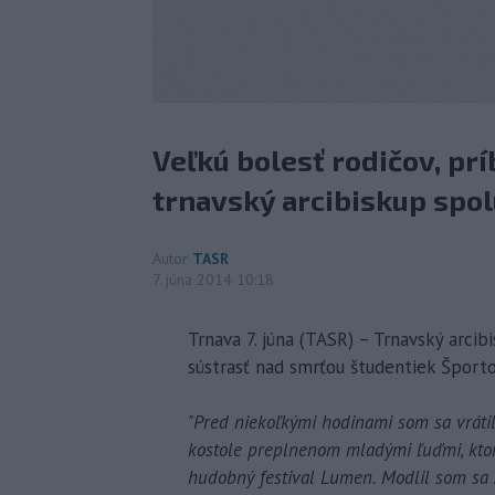
Veľkú bolesť rodičov, pr
trnavský arcibiskup spol
Autor
TASR
7. júna 2014 10:18
Trnava 7. júna (TASR) – Trnavský arcib
sústrasť nad smrťou študentiek Šport
"Pred niekoľkými hodinami som sa vrátil
kostole preplnenom mladými ľuďmi, ktor
hudobný festival Lumen. Modlil som sa z