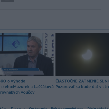
KO o výhode
ČIASTOČNÉ ZATMENIE SLN
rského:Mazurek a Laššáková
Pozorovať sa bude dať v st
 rovnakých voličov
túra
Turizmus
Cestovanie
Rok dobrovoľníctva
Dielo týždňa