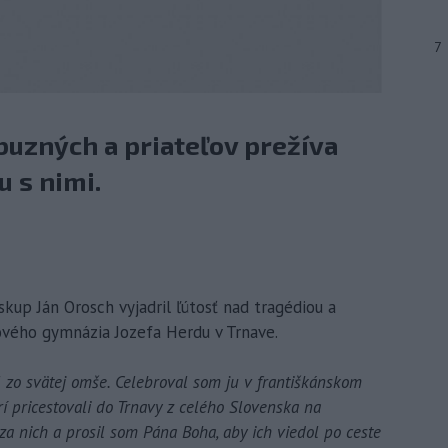
7
íbuzných a priateľov prežíva
u s nimi.
iskup Ján Orosch vyjadril ľútosť nad tragédiou a
ového gymnázia Jozefa Herdu v Trnave.
 zo svätej omše. Celebroval som ju v františkánskom
í pricestovali do Trnavy z celého Slovenska na
a nich a prosil som Pána Boha, aby ich viedol po ceste