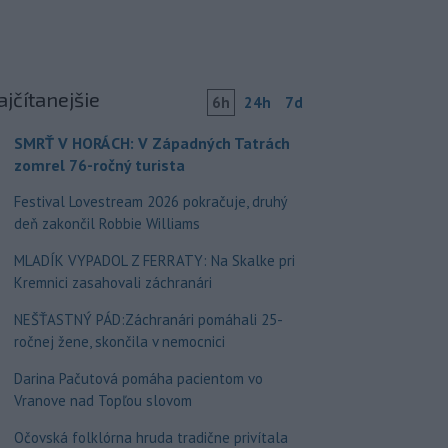
ajčítanejšie
6h
24h
7d
SMRŤ V HORÁCH: V Západných Tatrách
zomrel 76-ročný turista
Festival Lovestream 2026 pokračuje, druhý
deň zakončil Robbie Williams
MLADÍK VYPADOL Z FERRATY: Na Skalke pri
Kremnici zasahovali záchranári
NEŠŤASTNÝ PÁD:Záchranári pomáhali 25-
ročnej žene, skončila v nemocnici
Darina Pačutová pomáha pacientom vo
Vranove nad Topľou slovom
Očovská folklórna hruda tradične privítala