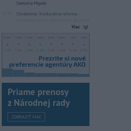
Samuela Migaľa
17:17
Oznámenie: Kurikurálna reforma -
regionálne turné ministerstva školstva
Viac
Priame prenosy
z Národnej rady
ZOBRAZIŤ VIAC