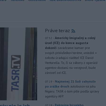
Práve teraz
-
Americký Imigračný a colný
07:52
úrad (ICE) do konca augusta
dokončí
zavádzanie kamier pre
svojich príslušníkov teréne, uviedol v
sobotu úradujúci riaditeľ ICE David
Venturella. To, či sa zábery z operácií
agentov dostanú na verejnosť, bude
závisieť od ICE.
-
Najmenej 21 ľudí zahynulo
07:29
po zrážke dvoch
autobusov na juhu
Nigeru. TASR o tom píše podľa správy
agentúry AFP.
áv nie je ich
-
Rakovina bývalého
07:18