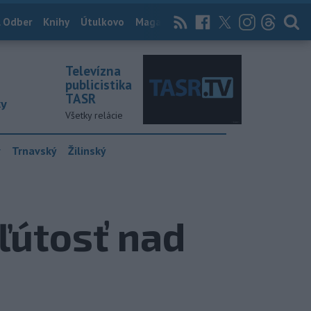
 Odber
Knihy
Útulkovo
Magazín
News Now
Archív
TASR
Televízna
publicistika
TASR
ky
Všetky relácie
y
Trnavský
Žilinský
 ľútosť nad