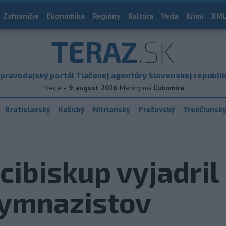
Zahraničie
Ekonomika
Regióny
Kultúra
Veda
Krimi
XML
TERAZ
.SK
pravodajský portál Tlačovej agentúry Slovenskej republi
Nedela
9. august 2026
Meniny má
Ľubomíra
Bratislavský
Košický
Nitriansky
Prešovský
Trenčiansk
cibiskup vyjadril
gymnazistov