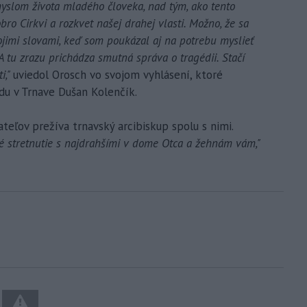
myslom života mladého človeka, nad tým, ako tento
bro Cirkvi a rozkvet našej drahej vlasti. Možno, že sa
ojimi slovami, keď som poukázal aj na potrebu myslieť
A tu zrazu prichádza smutná správa o tragédii. Stačí
i,"
uviedol Orosch vo svojom vyhlásení, ktoré
du v Trnave Dušan Kolenčík.
ateľov prežíva trnavský arcibiskup spolu s nimi.
é stretnutie s najdrahšími v dome Otca a žehnám vám,"