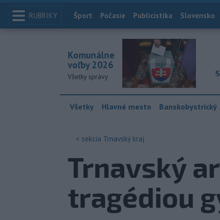
RUBRIKY
Index
Šport
Počasie
Publicistika
Slovensko
Komunálne
voľby 2026
S
Všetky správy
Všetky
Hlavné mesto
Banskobystrický
< sekcia
Trnavský kraj
Trnavský ar
tragédiou 