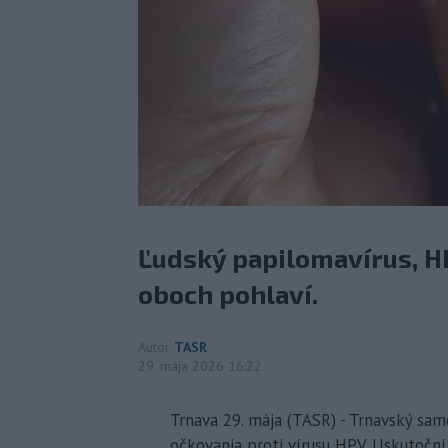
Ľudský papilomavírus, H
oboch pohlaví.
Autor
TASR
29. mája 2026 16:22
Trnava 29. mája (TASR) - Trnavský sam
očkovania proti vírusu HPV. Uskutoční 