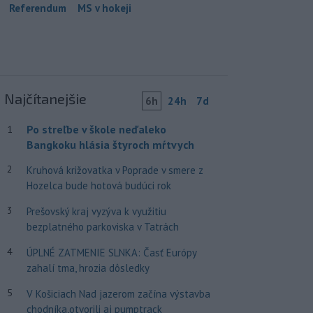
Referendum
MS v hokeji
Najčítanejšie
6h
24h
7d
Po streľbe v škole neďaleko
1
Bangkoku hlásia štyroch mŕtvych
2
Kruhová križovatka v Poprade v smere z
Hozelca bude hotová budúci rok
3
Prešovský kraj vyzýva k využitiu
bezplatného parkoviska v Tatrách
4
ÚPLNÉ ZATMENIE SLNKA: Časť Európy
zahalí tma, hrozia dôsledky
5
V Košiciach Nad jazerom začína výstavba
chodníka,otvorili aj pumptrack