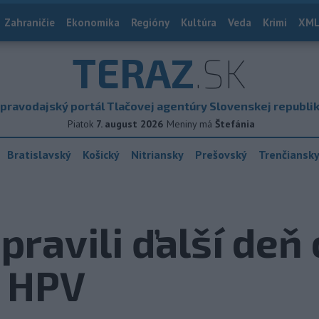
Zahraničie
Ekonomika
Regióny
Kultúra
Veda
Krimi
XML
TERAZ
.SK
pravodajský portál Tlačovej agentúry Slovenskej republi
Piatok
7. august 2026
Meniny má
Štefánia
Bratislavský
Košický
Nitriansky
Prešovský
Trenčiansk
ipravili ďalší deň
u HPV