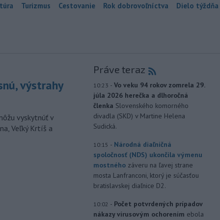
túra
Turizmus
Cestovanie
Rok dobrovoľníctva
Dielo týždňa
Práve teraz
snú, výstrahy
-
Vo veku 94 rokov zomrela 29.
10:23
júla 2026 herečka a dlhoročná
členka
Slovenského komorného
divadla (SKD) v Martine Helena
môžu vyskytnúť v
Sudická.
a, Veľký Krtíš a
-
Národná diaľničná
10:15
spoločnosť (NDS) ukončila výmenu
mostného
záveru na ľavej strane
mosta Lanfranconi, ktorý je súčasťou
bratislavskej diaľnice D2.
-
Počet potvrdených prípadov
10:02
nákazy vírusovým ochorením
ebola