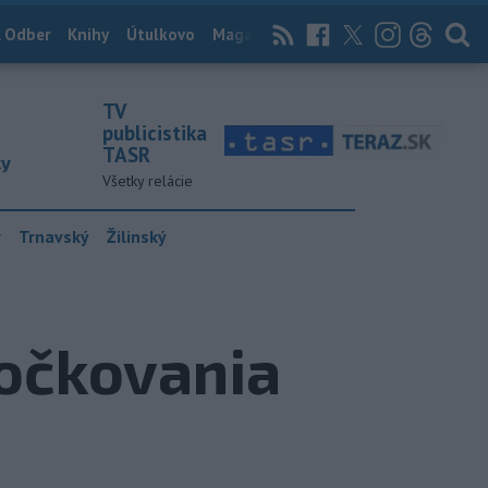
 Odber
Knihy
Útulkovo
Magazín
News Now
Archív
TASR
TV
publicistika
TASR
ky
Všetky relácie
y
Trnavský
Žilinský
 očkovania