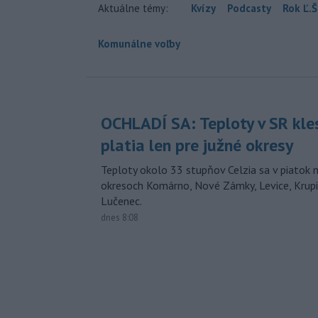
Aktuálne témy:
Kvízy
Podcasty
Rok Ľ.Š
Komunálne voľby
OCHLADÍ SA: Teploty v SR kle
platia len pre južné okresy
Teploty okolo 33 stupňov Celzia sa v piatok 
okresoch Komárno, Nové Zámky, Levice, Krupin
Lučenec.
dnes 8:08