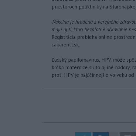
priestoroch polikliniky na Starohájsk
„Vakcína je hradená z verejného zdravot
majú aj tí, ktorí bezplatné očkovanie nes
Registrácia prebieha online prostre
cakarentt.sk.
Ľudský papilomavírus, HPV, môže spôs
krčka maternice sú to aj iné nádory, 
proti HPV je najúčinnejšie vo veku od