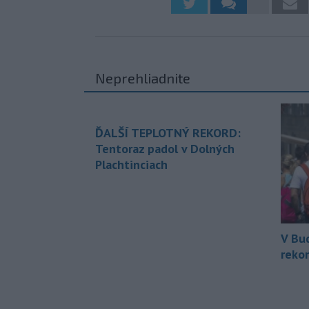
Neprehliadnite
ĎALŠÍ TEPLOTNÝ REKORD:
Tentoraz padol v Dolných
Plachtinciach
V Bu
rekor