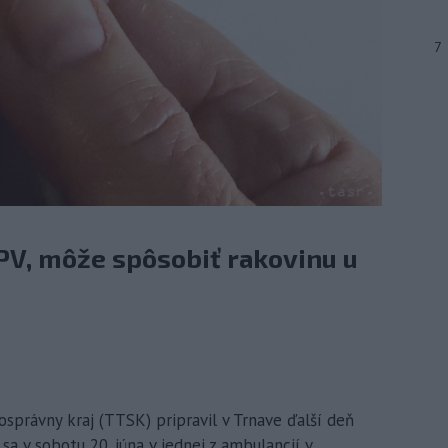
7
PV, môže spôsobiť rakovinu u
osprávny kraj (TTSK) pripravil v Trnave ďalší deň
sa v sobotu 20. júna v jednej z ambulancií v