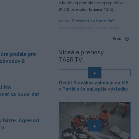
v Konžskej demokratickej republike
(KDR) presiahol hranicu 4000.
-
V stredu sa bude dať
09:24
pozorovať čiastočné zatmenie
Slnka i
maximum roja Perzeidy
Viac
-
Generálna prokuratúra SR
09:01
Videá a prenosy
podala v súvislosti s určením
úra podala pre
TASR TV
volebných
obvodov celkovo osem
 obvodov 8
protestov prokurátora, a to proti
piatim uzneseniam mestských
zastupiteľstiev a trom uzneseniam
Deväť Slovákov zabojuje na ME
zastupiteľstiev samosprávnych krajov.
J NA
v Paríži o čo najlepšie výsledky
vať sa bude dať
-
Predseda Národnej rady SR
08:41
Richard Raši (Hlas-SD) odsudzuje
útok na
mladých ľudí zo zahraničia,
ktorý sa stal v Nitre. Verí, že polícia
 Nitre: Agresori
páchateľov nájde a za tento čin
ch
ponesú následky.