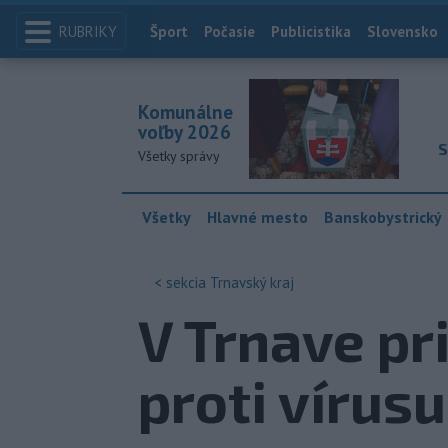
RUBRIKY
Index
Šport
Počasie
Publicistika
Slovensko
Komunálne
voľby 2026
S
Všetky správy
Všetky
Hlavné mesto
Banskobystrický
< sekcia
Trnavský kraj
V Trnave pr
proti vírus