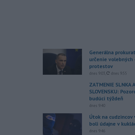
Generálna prokurat
určenie volebných
protestov
aktualizované
dnes 9:03
,
dnes 9:55
ZATMENIE SLNKA A
SLOVENSKU: Pozoro
budúci týždeň
dnes 9:40
Útok na cudzincov v
boli údajne v kuklá
dnes 9:46