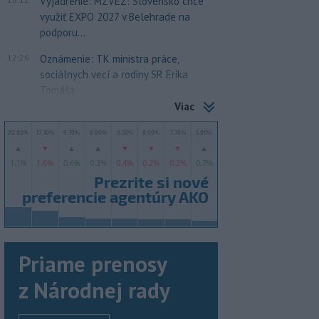
Vyjadrenie: MZVEZ: Slovensko chce
využiť EXPO 2027 v Belehrade na
podporu...
12:26
Oznámenie: TK ministra práce,
sociálnych vecí a rodiny SR Erika
Tomáša
Viac
Priame prenosy
z Národnej rady