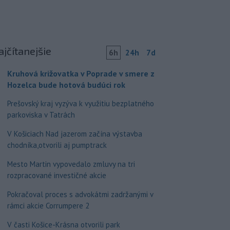
ajčítanejšie
6h
24h
7d
Kruhová križovatka v Poprade v smere z
Hozelca bude hotová budúci rok
Prešovský kraj vyzýva k využitiu bezplatného
parkoviska v Tatrách
V Košiciach Nad jazerom začína výstavba
chodníka,otvorili aj pumptrack
Mesto Martin vypovedalo zmluvy na tri
rozpracované investičné akcie
Pokračoval proces s advokátmi zadržanými v
rámci akcie Corrumpere 2
V časti Košice-Krásna otvorili park