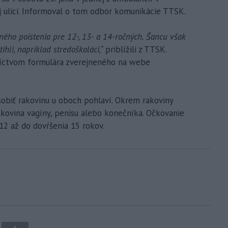
ej ulici. Informoval o tom odbor komunikácie TTSK.
ného poistenia pre 12-, 13- a 14-ročných. Šancu však
tihli, napríklad stredoškoláci,“
priblížili z TTSK.
dníctvom formulára zverejneného na webe
obiť rakovinu u oboch pohlaví. Okrem rakoviny
rakovina vagíny, penisu alebo konečníka. Očkovanie
 12 až do dovŕšenia 15 rokov.