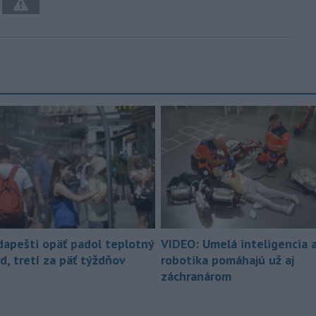
dapešti opäť padol teplotný
VIDEO: Umelá inteligencia 
d, tretí za päť týždňov
robotika pomáhajú už aj
záchranárom