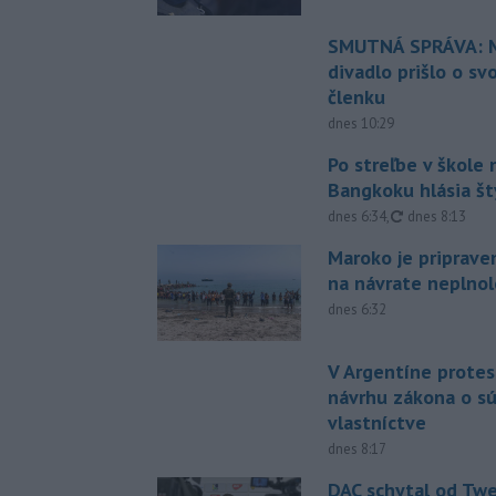
SMUTNÁ SPRÁVA: M
divadlo prišlo o sv
členku
dnes 10:29
Po streľbe v škole
Bangkoku hlásia š
aktualizované
dnes 6:34
,
dnes 8:13
Maroko je priprave
na návrate neplno
dnes 6:32
V Argentíne protes
návrhu zákona o 
vlastníctve
dnes 8:17
DAC schytal od Twe