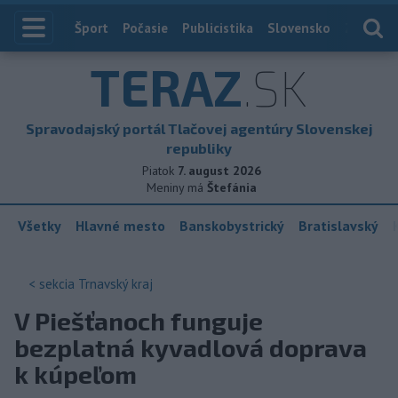
Index
Šport
Počasie
Publicistika
Slovensko
Zahranič
TERAZ
.SK
Spravodajský portál Tlačovej agentúry Slovenskej
republiky
Piatok
7. august 2026
Meniny má
Štefánia
Všetky
Hlavné mesto
Banskobystrický
Bratislavský
< sekcia
Trnavský kraj
V Piešťanoch funguje
bezplatná kyvadlová doprava
k kúpeľom