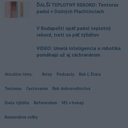
ĎALŠÍ TEPLOTNÝ REKORD: Tentoraz
padol v Dolných Plachtinciach
V Budapešti opäť padol teplotný
rekord, tretí za päť týždňov
VIDEO: Umelá inteligencia a robotika
pomáhajú už aj záchranárom
Aktuálne témy:
Kvízy
Podcasty
Rok Ľ.Štúra
Turizmus
Cestovanie
Rok dobrovoľníctva
Dielo týždňa
Referendum
MS v hokeji
Komunálne voľby