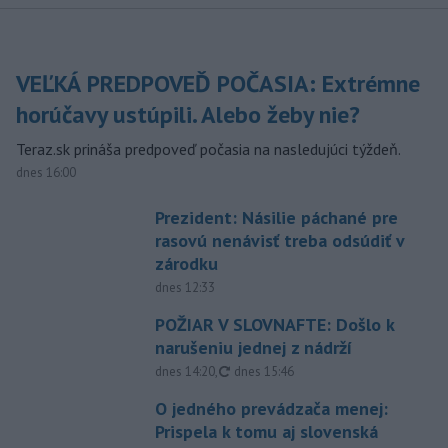
VEĽKÁ PREDPOVEĎ POČASIA: Extrémne
horúčavy ustúpili. Alebo žeby nie?
Teraz.sk prináša predpoveď počasia na nasledujúci týždeň.
dnes 16:00
Prezident: Násilie páchané pre
rasovú nenávisť treba odsúdiť v
zárodku
dnes 12:33
POŽIAR V SLOVNAFTE: Došlo k
narušeniu jednej z nádrží
aktualizované
dnes 14:20
,
dnes 15:46
O jedného prevádzača menej:
Prispela k tomu aj slovenská