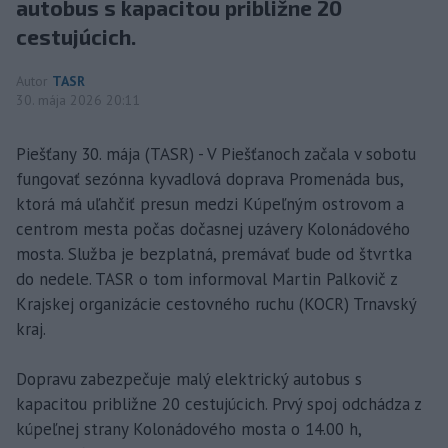
autobus s kapacitou približne 20
cestujúcich.
Autor
TASR
30. mája 2026 20:11
Piešťany 30. mája (TASR) - V Piešťanoch začala v sobotu
fungovať sezónna kyvadlová doprava Promenáda bus,
ktorá má uľahčiť presun medzi Kúpeľným ostrovom a
centrom mesta počas dočasnej uzávery Kolonádového
mosta. Služba je bezplatná, premávať bude od štvrtka
do nedele. TASR o tom informoval Martin Palkovič z
Krajskej organizácie cestovného ruchu (KOCR) Trnavský
kraj.
Dopravu zabezpečuje malý elektrický autobus s
kapacitou približne 20 cestujúcich. Prvý spoj odchádza z
kúpeľnej strany Kolonádového mosta o 14.00 h,