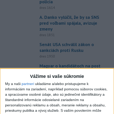
polícia
dnes 16:14
A. Danko vylúčil, že by sa SNS
pred voľbami spájala, avizuje
zmeny
dnes 18:51
Senát USA schválil zákon o
sankciách proti Rusku
dnes 19:50
Magyar o kandidátoch na post
prezidenta: Mená nebudú
Vážime si vaše súkromie
prekvapením
dnes 17:31
My a naši
partneri
ukladáme a/alebo pristupujeme k
informáciám na zariadení, napríklad pomocou súborov cookies,
Románsky palác na Spišskom
a spracúvame osobné údaje, ako sú jedinečné identifikátory a
hrade sa podarilo staticky
štandardné informácie odosielané zariadením na
zabezpečiť
personalizovanú reklamu a obsah, meranie reklamy a obsahu,
prieskumy publika a vývoj služieb.
S vaším povolením môže
dnes 18:00