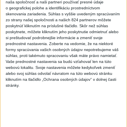
naša spoločnosť a naši partneri používať presné údaje
Slováci získali vo Vichy bronz,
o geografickej polohe a identifikáciu prostredníctvom
Lacko: Rastú talentovaní hráči
skenovania zariadenia. Súhlas s vyššie uvedeným spracúvaním
zo strany našej spoločnosti a našich 824 partnerov môžete
dnes 15:51
poskytnúť kliknutím na príslušné tlačidlo. Skôr než súhlas
Slovenky remizovali v druhom
poskytnete, môžete kliknutím jeho poskytnutie odmietnuť alebo
prípravnom dueli so Slovinkami
si preštudovať podrobnejšie informácie a zmeniť svoje
2:2
prednostné nastavenia.
Zoberte na vedomie, že na niektoré
formy spracúvania vašich osobných údajov nepotrebujeme váš
dnes 17:13
súhlas, proti takémuto spracovaniu však máte právo namietať.
Práve teraz
Vaše prednostné nastavenia sa budú vzťahovať len na túto
webovú lokalitu. Svoje nastavenia môžete kedykoľvek zmeniť
-
Vláda Konžskej demokratickej republiky (KDR) v piatok
20:01
alebo svoj súhlas odvolať návratom na túto webovú stránku
oznámila,
že preverí, či sa v zásielkach oxidu kobaltnatého
kliknutím na tlačidlo „Ochrana osobných údajov“ v dolnej časti
vyvážaných do Číny nachádza urán.
stránky.
Viac
Videá a prenosy TASR TV
Deväť Slovákov zabojuje na ME v Paríži
o čo najlepšie výsledky