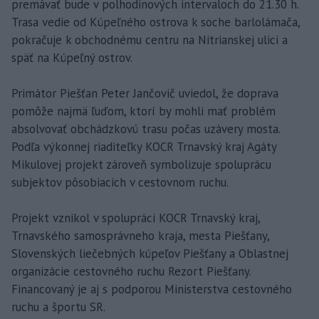
premávať bude v polhodinových intervaloch do 21.30 h.
Trasa vedie od Kúpeľného ostrova k soche barlolámača,
pokračuje k obchodnému centru na Nitrianskej ulici a
späť na Kúpeľný ostrov.
Primátor Piešťan Peter Jančovič uviedol, že doprava
pomôže najmä ľuďom, ktorí by mohli mať problém
absolvovať obchádzkovú trasu počas uzávery mosta.
Podľa výkonnej riaditeľky KOCR Trnavský kraj Agáty
Mikulovej projekt zároveň symbolizuje spoluprácu
subjektov pôsobiacich v cestovnom ruchu.
Projekt vznikol v spolupráci KOCR Trnavský kraj,
Trnavského samosprávneho kraja, mesta Piešťany,
Slovenských liečebných kúpeľov Piešťany a Oblastnej
organizácie cestovného ruchu Rezort Piešťany.
Financovaný je aj s podporou Ministerstva cestovného
ruchu a športu SR.