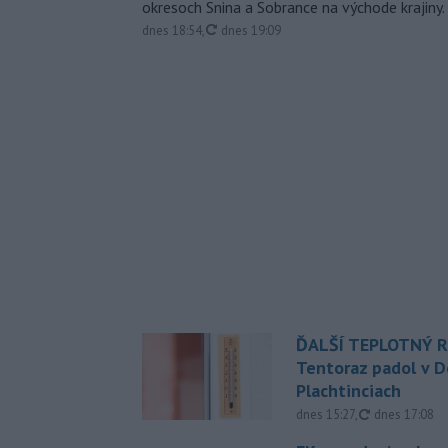
okresoch Snina a Sobrance na východe krajiny.
aktualizované
dnes 18:54
,
dnes 19:09
ĎALŠÍ TEPLOTNÝ 
Tentoraz padol v D
Plachtinciach
aktualizovan
dnes 15:27
,
dnes 17:08