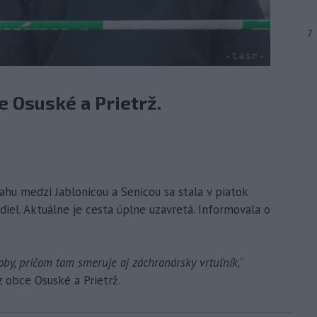
7
 Osuské a Prietrž.
ahu medzi Jablonicou a Senicou sa stala v piatok
iel. Aktuálne je cesta úplne uzavretá. Informovala o
by, pričom tam smeruje aj záchranársky vrtuľník,
“
z obce Osuské a Prietrž.