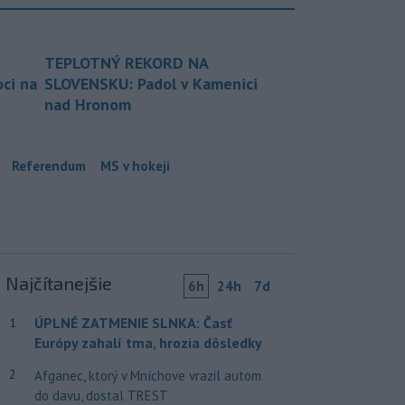
TEPLOTNÝ REKORD NA
ci na
SLOVENSKU: Padol v Kamenici
nad Hronom
Referendum
MS v hokeji
Najčítanejšie
6h
24h
7d
ÚPLNÉ ZATMENIE SLNKA: Časť
1
Európy zahalí tma, hrozia dôsledky
2
Afganec, ktorý v Mníchove vrazil autom
do davu, dostal TREST