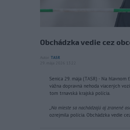
Obchádzka vedie cez obce
Autor
TASR
29. mája 2026 13:22
Senica 29. mája (TASR) - Na hlavnom ť
vážna dopravná nehoda viacerých vozid
tom trnavská krajská polícia.
„Na mieste sa nachádzajú aj zranené oso
ozrejmila polícia. Obchádzka vedie ce