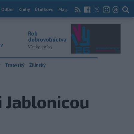
 Odber
Knihy
Útulkovo
Magazín
News Now
Archív
TASR
Rok
dobrovoľníctva
ky
Všetky správy
y
Trnavský
Žilinský
 Jablonicou