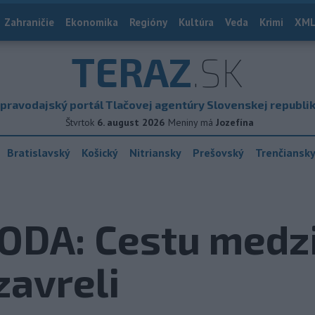
Zahraničie
Ekonomika
Regióny
Kultúra
Veda
Krimi
XML
TERAZ
.SK
pravodajský portál Tlačovej agentúry Slovenskej republi
Štvrtok
6. august 2026
Meniny má
Jozefína
Bratislavský
Košický
Nitriansky
Prešovský
Trenčiansk
DA: Cestu medzi
zavreli