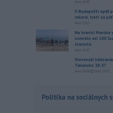
dnes 18:43
V Budapešti opäť p
rekord, tretí za pä
dnes 19:15
Na hranici Maroka 
zomrelo asi 100 ľu
starosta
dnes 15:47
Slovenskí hádzanár
Taliansko 38:37
aktualizovan
dnes 16:28
,
dnes 19:55
Politika na sociálnych 