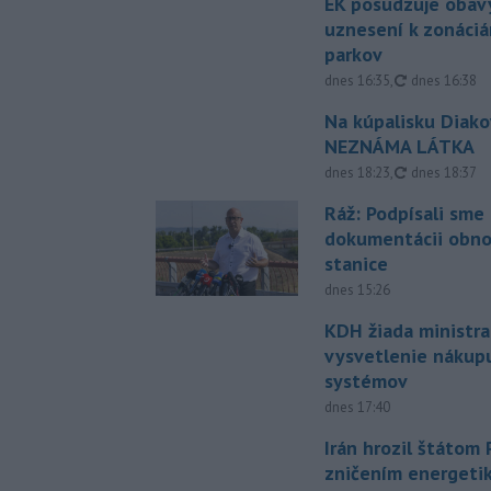
EK posudzuje obavy
uznesení k zonáci
parkov
aktualizovan
dnes 16:35
,
dnes 16:38
Na kúpalisku Diak
NEZNÁMA LÁTKA
aktualizovan
dnes 18:23
,
dnes 18:37
Ráž: Podpísali sme
dokumentácii obno
stanice
dnes 15:26
KDH žiada ministra
vysvetlenie nákup
systémov
dnes 17:40
Irán hrozil štátom
zničením energeti