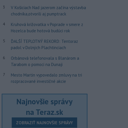
3
V Košiciach Nad jazerom začína výstavba
chodníka,otvorili aj pumptrack
4
Kruhová križovatka v Poprade v smere z
Hozelca bude hotová budúci rok
5
ĎALŠÍ TEPLOTNÝ REKORD: Tentoraz
padol v Dolných Plachtinciach
6
Orbánová telefonovala s Blanárom a
Tarabom o pomoci na Dunaji
7
Mesto Martin vypovedalo zmluvy na tri
rozpracované investičné akcie
Najnovšie správy
na Teraz.sk
ZOBRAZIŤ NAJNOVŠIE SPRÁVY