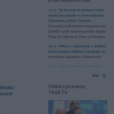
po jeho neúspešnom pláne.
-
Vo štvrtok do polnoci treba
18:54
najmä na západe a severozápade
Slovenska počítať s búrkami.
Slovenský hydrometeorologický ústav
(SHMÚ) vydal výstrahy prvého stupňa.
Platia aj v okresoch Snina a Sobrance.
-
Polícia v súčinnosti s ďalšími
18:19
záchrannými zložkami zasahuje
na
termálnom kúpalisku v Diakovciach.
-
V dunajských prístavoch v
17:36
Bratislave, Komárne a Štúrove v
Viac
prvom
polroku 2026 zaznamenali
spolu 1827 pristátí osobných
Videá a prenosy
REKORD:
kajutových a výletných plavidiel.
TASR TV
olných
-
Republikánmi ovládaný výbor
17:28
amerického Senátu vo
štvrtok
é
označil lekára Anthonyho Fauciho za
osobu brániacu vyšetrovacím