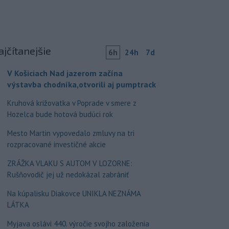
ajčítanejšie
6h
24h
7d
V Košiciach Nad jazerom začína
výstavba chodníka,otvorili aj pumptrack
Kruhová križovatka v Poprade v smere z
Hozelca bude hotová budúci rok
Mesto Martin vypovedalo zmluvy na tri
rozpracované investičné akcie
ZRÁŽKA VLAKU S AUTOM V LOZORNE:
Rušňovodič jej už nedokázal zabrániť
Na kúpalisku Diakovce UNIKLA NEZNÁMA
LÁTKA
Myjava oslávi 440. výročie svojho založenia