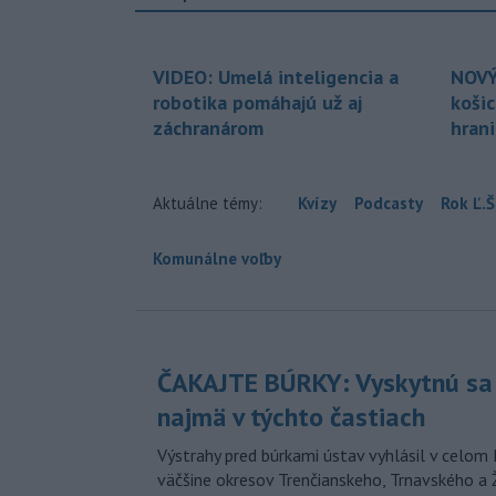
VIDEO: Umelá inteligencia a
NOVÝ
robotika pomáhajú už aj
koši
záchranárom
hran
Aktuálne témy:
Kvízy
Podcasty
Rok Ľ.Š
Komunálne voľby
ČAKAJTE BÚRKY: Vyskytnú sa 
najmä v týchto častiach
Výstrahy pred búrkami ústav vyhlásil v celom 
väčšine okresov Trenčianskeho, Trnavského a Ž