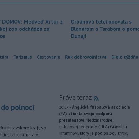
 DOMOV: Medveď Artur z
Orbánová telefonovala s
ckej zoo odchádza za
Blanárom a Tarabom o pomo
ice
Dunaji
túra
Turizmus
Cestovanie
Rok dobrovoľníctva
Dielo týždňa
Práve teraz
do polnoci
-
Anglická futbalová asociácia
20:07
(FA) stiahla svoju podporu
prezidentovi
Medzinárodnej
futbalovej federácie (FIFA) Giannimu
Bratislavskom kraji, vo
Infantinovi, ktorý je pod paľbou kritiky
ilinského kraja a v