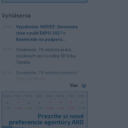
Vyhlásenia
Vyjadrenie: MZVEZ: Slovensko
18:12
chce využiť EXPO 2027 v
Belehrade na podporu...
12:26
Oznámenie: TK ministra práce,
sociálnych vecí a rodiny SR Erika
Tomáša
12:11
Oznámenie: TK ministra investícií
Samuela Migaľa
Viac