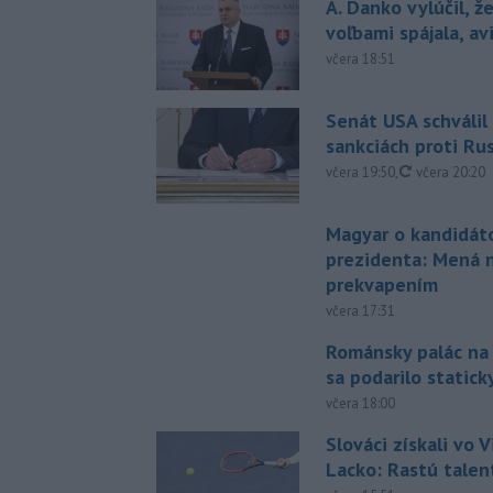
A. Danko vylúčil, ž
voľbami spájala, a
včera 18:51
Senát USA schválil
sankciách proti Ru
aktualizovan
včera 19:50
,
včera 20:20
Magyar o kandidát
prezidenta: Mená 
prekvapením
včera 17:31
Románsky palác na
sa podarilo statick
včera 18:00
Slováci získali vo V
Lacko: Rastú talen