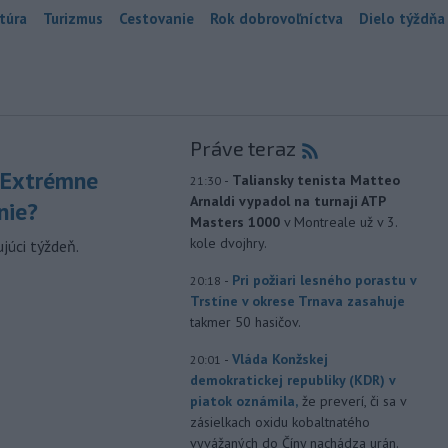
túra
Turizmus
Cestovanie
Rok dobrovoľníctva
Dielo týždňa
Práve teraz
 Extrémne
-
Taliansky tenista Matteo
21:30
Arnaldi vypadol na turnaji ATP
nie?
Masters 1000
v Montreale už v 3.
kole dvojhry.
júci týždeň.
-
Pri požiari lesného porastu v
20:18
Trstíne v okrese Trnava zasahuje
takmer 50 hasičov.
-
Vláda Konžskej
20:01
demokratickej republiky (KDR) v
piatok oznámila,
že preverí, či sa v
zásielkach oxidu kobaltnatého
vyvážaných do Číny nachádza urán.