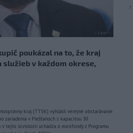
7
upič poukázal na to, že kraj
h služieb v každom okrese,
amosprávny kraj (TTSK) vyhlásil verejné obstarávanie
o zariadenia v Piešťanoch s kapacitou 30
sa v tejto súvislosti uchádza o eurofondy z Programu