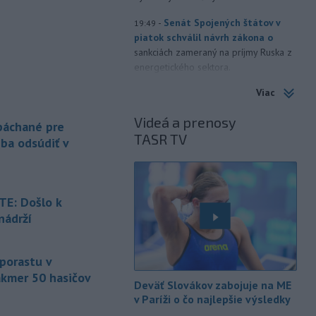
-
Senát Spojených štátov v
19:49
piatok schválil návrh zákona o
sankciách zameraný na príjmy Ruska z
energetického sektora.
Viac
-
Slovenská polícia prispela k
16:08
objasneniu prípadu prevádzačstva,
Videá a prenosy
ktorý sa podarilo ukončiť
 páchané pre
TASR TV
právoplatným odsúdením páchateľa v
eba odsúdiť v
Maďarsku.
-
Piatkový požiar v
15:21
bratislavskej rafinérii Slovnaft je
E: Došlo k
pod kontrolou.
Príčina jeho vzniku
nádrží
bude predmetom vyšetrovania. Pre
é
TASR to potvrdil hovorca rafinérie
Anton Molnár.
 porastu v
akmer 50 hasičov
-
Ministerstvo kultúry (MK) SR
15:17
Deväť Slovákov zabojuje na ME
upraví verziu opatrenia o
é
v Paríži o čo najlepšie výsledky
podrobnostiach poskytovania dotácií v