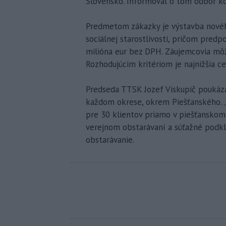
Slovensko. Informoval o tom odbor k
Predmetom zákazky je výstavba novéh
sociálnej starostlivosti, pričom pred
milióna eur bez DPH. Záujemcovia môž
Rozhodujúcim kritériom je najnižšia c
Predseda TTSK Jozef Viskupič poukázal
každom okrese, okrem Piešťanského. „
pre 30 klientov priamo v piešťanskom 
verejnom obstarávaní a súťažné podkl
obstarávanie.