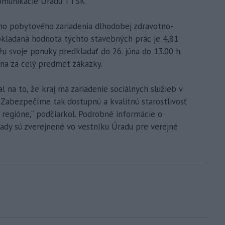
omunikácie Úradu TTSK.
o pobytového zariadenia dlhodobej zdravotno-
pokladaná hodnota týchto stavebných prác je 4,81
u svoje ponuky predkladať do 26. júna do 13.00 h.
ena za celý predmet zákazky.
 na to, že kraj má zariadenie sociálnych služieb v
Zabezpečíme tak dostupnú a kvalitnú starostlivosť
regióne,“ podčiarkol. Podrobné informácie o
ady sú zverejnené vo vestníku Úradu pre verejné