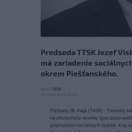
Predseda TTSK Jozef Visk
má zariadenie sociálnyc
okrem Piešťanského.
Autor
TASR
28. mája 2026 13:43
Piešťany 28. mája (TASR) - Trnavský s
na zhotoviteľa nového špecializovanéh
prijímateľov sociálnych služieb. Kraj 