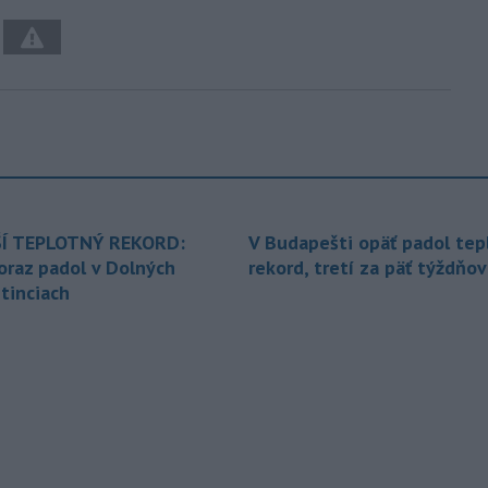
Í TEPLOTNÝ REKORD:
V Budapešti opäť padol tep
oraz padol v Dolných
rekord, tretí za päť týždňov
tinciach