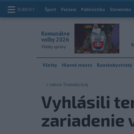
RUBRIKY
Index
Šport
Počasie
Publicistika
Slovensko
Komunálne
voľby 2026
S
Všetky správy
Všetky
Hlavné mesto
Banskobystrický
< sekcia
Trnavský kraj
Vyhlásili t
zariadenie 