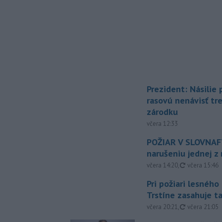
Prezident: Násilie
rasovú nenávisť tr
zárodku
včera 12:33
POŽIAR V SLOVNAFT
narušeniu jednej z 
aktualizovan
včera 14:20
,
včera 15:46
Pri požiari lesného
Trstíne zasahuje t
aktualizovan
včera 20:21
,
včera 21:05