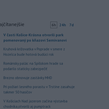
ajčítanejšie
6h
24h
7d
V časti Košice-Krásna otvorili park
pomenovaný po kňazovi Semivanovi
Kruhová križovatka v Poprade v smere z
Hozelca bude hotová budúci rok
Románsky palác na Spišskom hrade sa
podarilo staticky zabezpečiť
Brezno obnovuje zastávky MHD
Pri požiari lesného porastu v Trstíne zasahuje
takmer 50 hasičov
V Košiciach Nad jazerom začína výstavba
chodníka,otvorili aj pumptrack