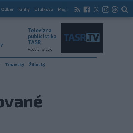
 Odber
Knihy
Útulkovo
Magazín
News Now
Archív
TASR
Televízna
publicistika
TASR
ky
Všetky relácie
y
Trnavský
Žilinský
zované