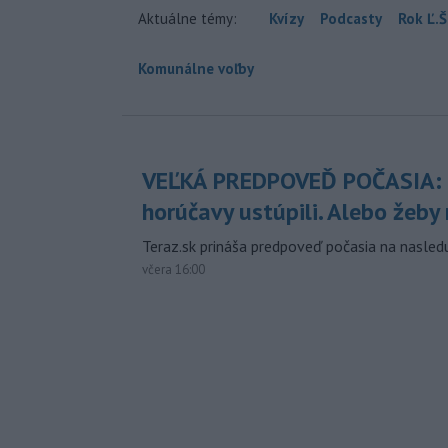
Aktuálne témy:
Kvízy
Podcasty
Rok Ľ.Š
Komunálne voľby
VEĽKÁ PREDPOVEĎ POČASIA:
horúčavy ustúpili. Alebo žeby 
Teraz.sk prináša predpoveď počasia na nasledu
včera 16:00