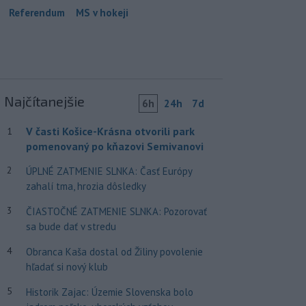
Referendum
MS v hokeji
Najčítanejšie
6h
24h
7d
V časti Košice-Krásna otvorili park
1
pomenovaný po kňazovi Semivanovi
2
ÚPLNÉ ZATMENIE SLNKA: Časť Európy
zahalí tma, hrozia dôsledky
3
ČIASTOČNÉ ZATMENIE SLNKA: Pozorovať
sa bude dať v stredu
4
Obranca Kaša dostal od Žiliny povolenie
hľadať si nový klub
5
Historik Zajac: Územie Slovenska bolo