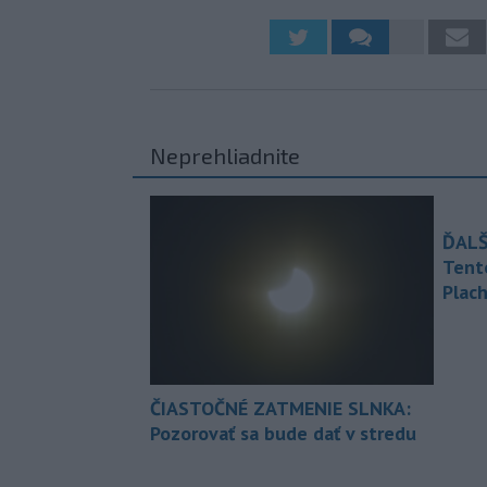
Neprehliadnite
ĎALŠ
Tent
Plach
ČIASTOČNÉ ZATMENIE SLNKA:
Pozorovať sa bude dať v stredu