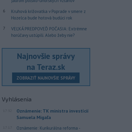
jadrom poľsko-uhorských vzťahov
6
Kruhová križovatka v Poprade v smere z
Hozelca bude hotová budúci rok
7
VEĽKÁ PREDPOVEĎ POČASIA: Extrémne
horúčavy ustúpili. Alebo žeby nie?
Najnovšie správy
na Teraz.sk
ZOBRAZIŤ NAJNOVŠIE SPRÁVY
Vyhlásenia
Oznámenie: TK ministra investícií
17:32
Samuela Migaľa
17:17
Oznámenie: Kurikurálna reforma -