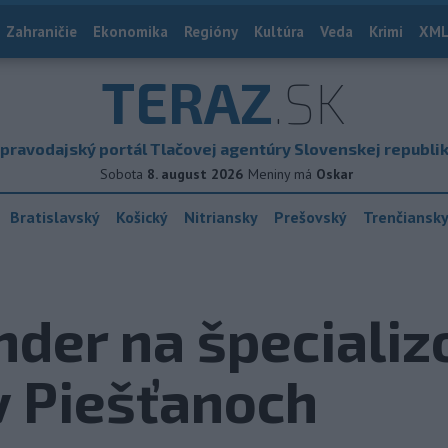
Zahraničie
Ekonomika
Regióny
Kultúra
Veda
Krimi
XML
TERAZ
.SK
pravodajský portál Tlačovej agentúry Slovenskej republi
Sobota
8. august 2026
Meniny má
Oskar
Bratislavský
Košický
Nitriansky
Prešovský
Trenčiansk
ender na špeciali
v Piešťanoch