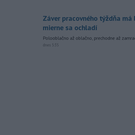
Záver pracovného týždňa má b
mierne sa ochladí
Polooblačno až oblačno, prechodne až zamra
dnes 5:35