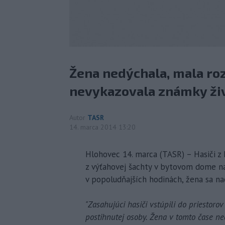
Žena nedýchala, mala ro
nevykazovala známky živ
Autor
TASR
14. marca 2014 13:20
Hlohovec 14. marca (TASR) – Hasiči z 
z výťahovej šachty v bytovom dome na 
v popoludňajších hodinách, žena sa na
"Zasahujúci hasiči vstúpili do priestorov
postihnutej osoby. Žena v tomto čase n