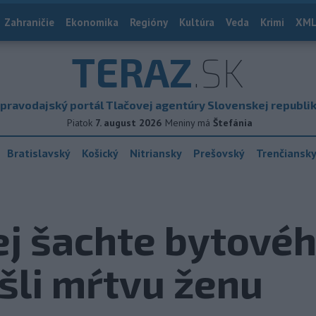
Zahraničie
Ekonomika
Regióny
Kultúra
Veda
Krimi
XML
TERAZ
.SK
pravodajský portál Tlačovej agentúry Slovenskej republi
Piatok
7. august 2026
Meniny má
Štefánia
Bratislavský
Košický
Nitriansky
Prešovský
Trenčiansk
ej šachte bytové
šli mŕtvu ženu