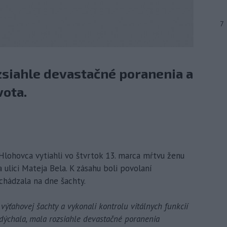
7
zsiahle devastačné poranenia a
ota.
Hlohovca vytiahli vo štvrtok 13. marca mŕtvu ženu
ulici Mateja Bela. K zásahu boli povolaní
chádzala na dne šachty.
 výťahovej šachty a vykonali kontrolu vitálnych funkcií
edýchala, mala rozsiahle devastačné poranenia