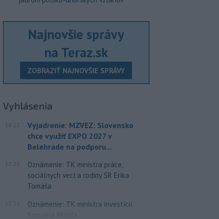
Najnovšie správy
na Teraz.sk
ZOBRAZIŤ NAJNOVŠIE SPRÁVY
Vyhlásenia
Vyjadrenie: MZVEZ: Slovensko
18:12
chce využiť EXPO 2027 v
Belehrade na podporu...
12:26
Oznámenie: TK ministra práce,
sociálnych vecí a rodiny SR Erika
Tomáša
12:11
Oznámenie: TK ministra investícií
Samuela Migaľa