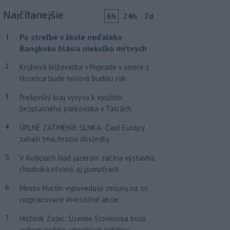
Najčítanejšie
6h
24h
7d
Po streľbe v škole neďaleko
1
Bangkoku hlásia niekoľko mŕtvych
2
Kruhová križovatka v Poprade v smere z
Hozelca bude hotová budúci rok
3
Prešovský kraj vyzýva k využitiu
bezplatného parkoviska v Tatrách
4
ÚPLNÉ ZATMENIE SLNKA: Časť Európy
zahalí tma, hrozia dôsledky
5
V Košiciach Nad jazerom začína výstavba
chodníka,otvorili aj pumptrack
6
Mesto Martin vypovedalo zmluvy na tri
rozpracované investičné akcie
7
Historik Zajac: Územie Slovenska bolo
jadrom poľsko-uhorských vzťahov