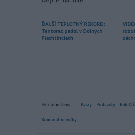
ĎALŠÍ TEPLOTNÝ REKORD:
VIDE
Tentoraz padol v Dolných
robo
Plachtinciach
zách
Aktuálne témy:
Kvízy
Podcasty
Rok Ľ.Š
Komunálne voľby