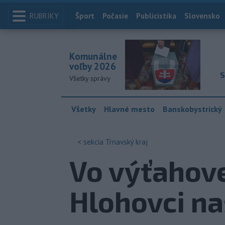
RUBRIKY
Index
Šport
Počasie
Publicistika
Slovensko
Komunálne
voľby 2026
S
Všetky správy
Všetky
Hlavné mesto
Banskobystrický
< sekcia
Trnavský kraj
Vo výťahov
Hlohovci na