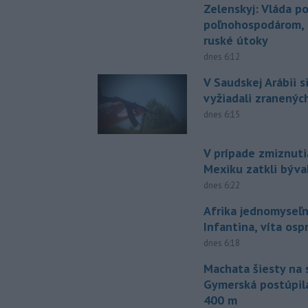
Zelenskyj: Vláda 
poľnohospodárom, k
ruské útoky
dnes 6:12
V Saudskej Arábii s
vyžiadali zranených
dnes 6:15
V prípade zmiznuti
Mexiku zatkli býv
dnes 6:22
Afrika jednomyseľn
Infantina, víta os
dnes 6:18
Machata šiesty na 
Gymerská postúpila
400 m