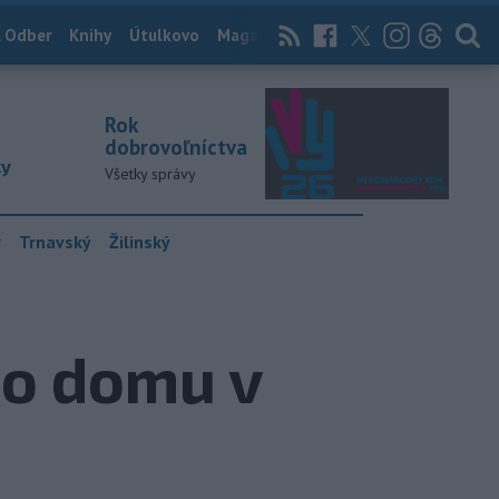
 Odber
Knihy
Útulkovo
Magazín
News Now
Archív
TASR
Rok
dobrovoľníctva
ky
Všetky správy
y
Trnavský
Žilinský
ho domu v