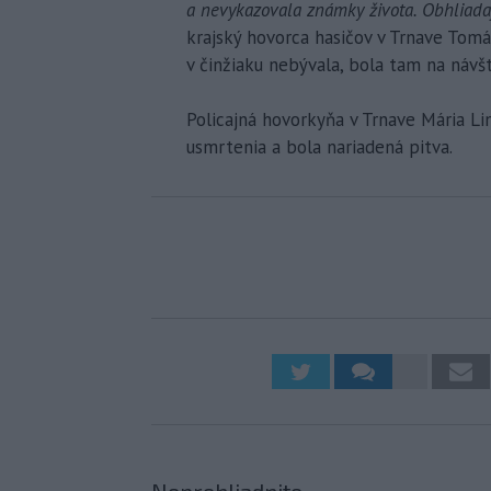
a nevykazovala známky života. Obhliadaj
krajský hovorca hasičov v Trnave Tomá
v činžiaku nebývala, bola tam na návš
Policajná hovorkyňa v Trnave Mária Li
usmrtenia a bola nariadená pitva.
Neprehliadnite