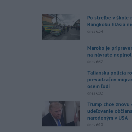
Po streľbe v škole
Bangkoku hlásia n
dnes 6:34
Maroko je priprave
na návrate neplno
dnes 6:32
Talianska polícia ro
prevádzačov migran
osem ľudí
dnes 6:02
Trump chce znovu 
udeľovanie občian
narodeným v USA
dnes 6:10