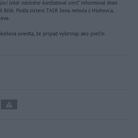
úci lekár následne konštatoval smrť,"
informoval dnes
š Bílik. Podľa zistení TASR žena nebola z Hlohovca,
teve.
nkešová uviedla, že prípad vyšetrujú ako prečin