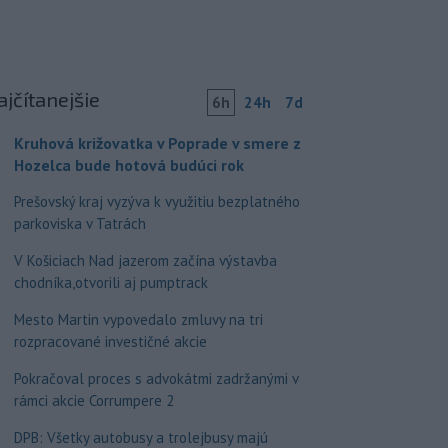
ajčítanejšie
6h
24h
7d
Kruhová križovatka v Poprade v smere z
Hozelca bude hotová budúci rok
Prešovský kraj vyzýva k využitiu bezplatného
parkoviska v Tatrách
V Košiciach Nad jazerom začína výstavba
chodníka,otvorili aj pumptrack
Mesto Martin vypovedalo zmluvy na tri
rozpracované investičné akcie
Pokračoval proces s advokátmi zadržanými v
rámci akcie Corrumpere 2
DPB: Všetky autobusy a trolejbusy majú