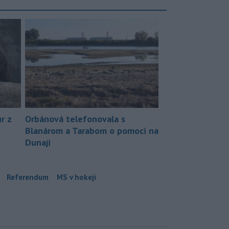
r z
Orbánová telefonovala s
Blanárom a Tarabom o pomoci na
Dunaji
Referendum
MS v hokeji