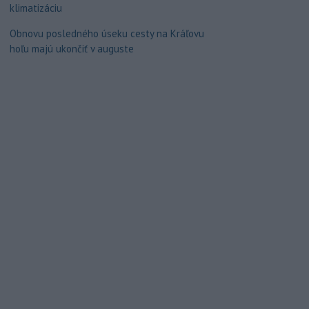
klimatizáciu
Obnovu posledného úseku cesty na Kráľovu
hoľu majú ukončiť v auguste