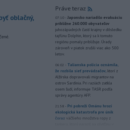
Práve teraz
yť oblačný,
-
Japonsko nariadilo evakuáciu
07:10
približne 260.000 obyvateľov
juhozápadných častí krajiny v dôsledku
tajfúnu Dolphin, ktorý sa k tomuto
čené.
regiónu pomaly približuje. Úrady
zároveň v piatok zrušili viac ako 500
letov.
-
Talianska polícia oznámila,
06:02
že rozbila sieť prevádzačov,
ktorí z
Alžírska dopravovali migrantov na
ostrov Sardínia. Pri raziách zatkla
osem ľudí, informuje TASR podľa
správy agentúry AFP.
-
Pri pobreží Ománu hrozí
21:58
ekologická katastrofa pre únik
čoraz
väčšieho množstva ropy z
tankera, ktorý narazil na plytčinu v