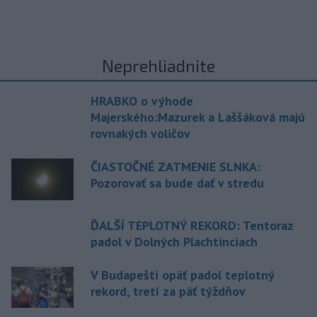
Neprehliadnite
HRABKO o výhode
Majerského:Mazurek a Laššáková majú
rovnakých voličov
ČIASTOČNÉ ZATMENIE SLNKA:
Pozorovať sa bude dať v stredu
ĎALŠÍ TEPLOTNÝ REKORD: Tentoraz
padol v Dolných Plachtinciach
V Budapešti opäť padol teplotný
rekord, tretí za päť týždňov