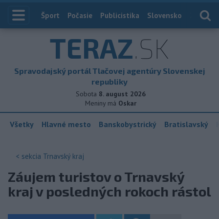
Index
Šport
Počasie
Publicistika
Slovensko
Zahranič
TERAZ
.SK
Spravodajský portál Tlačovej agentúry Slovenskej
republiky
Sobota
8. august 2026
Meniny má
Oskar
Všetky
Hlavné mesto
Banskobystrický
Bratislavský
< sekcia
Trnavský kraj
Záujem turistov o Trnavský
kraj v posledných rokoch rástol