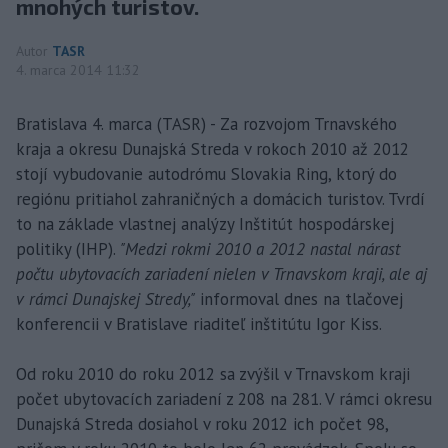
mnohých turistov.
Autor
TASR
4. marca 2014 11:32
Bratislava 4. marca (TASR) - Za rozvojom Trnavského
kraja a okresu Dunajská Streda v rokoch 2010 až 2012
stojí vybudovanie autodrómu Slovakia Ring, ktorý do
regiónu pritiahol zahraničných a domácich turistov. Tvrdí
to na základe vlastnej analýzy Inštitút hospodárskej
politiky (IHP).
"Medzi rokmi 2010 a 2012 nastal nárast
počtu ubytovacích zariadení nielen v Trnavskom kraji, ale aj
v rámci Dunajskej Stredy,"
informoval dnes na tlačovej
konferencii v Bratislave riaditeľ inštitútu Igor Kiss.
Od roku 2010 do roku 2012 sa zvýšil v Trnavskom kraji
počet ubytovacích zariadení z 208 na 281. V rámci okresu
Dunajská Streda dosiahol v roku 2012 ich počet 98,