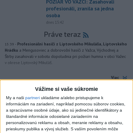
POŽIAR VO VAŽCI: Zasahovali
profesionáli, zranila sa jedna
osoba
dnes 15:42
Práve teraz
-
Profesionálni hasiči z Liptovského Mikuláša, Liptovského
15:39
Hrádku
a Mengusoviec a dobrovoľní hasiči z Važca, Východnej a
Štrby zasahovali v sobotu dopoludnia pri požiari humna v obci Važec
v okrese Liptovský Mikuláš.
Viac
Videá a prenosy TASR TV
Vážime si vaše súkromie
Deväť Slovákov zabojuje na ME v Paríži
My a naši
partneri
ukladáme a/alebo pristupujeme k
o čo najlepšie výsledky
informáciám na zariadení, napríklad pomocou súborov cookies,
a spracúvame osobné údaje, ako sú jedinečné identifikátory a
štandardné informácie odosielané zariadením na
personalizovanú reklamu a obsah, meranie reklamy a obsahu,
Viac
prieskumy publika a vývoj služieb.
S vaším povolením môže
Najčítanejšie