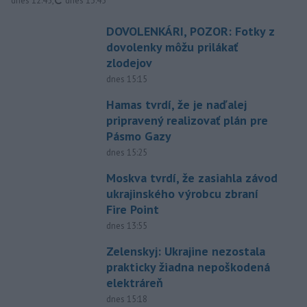
dnes 12:45
,
dnes 13:45
DOVOLENKÁRI, POZOR: Fotky z
dovolenky môžu prilákať
zlodejov
dnes 15:15
Hamas tvrdí, že je naďalej
pripravený realizovať plán pre
Pásmo Gazy
dnes 15:25
Moskva tvrdí, že zasiahla závod
ukrajinského výrobcu zbraní
Fire Point
dnes 13:55
Zelenskyj: Ukrajine nezostala
prakticky žiadna nepoškodená
elektráreň
dnes 15:18