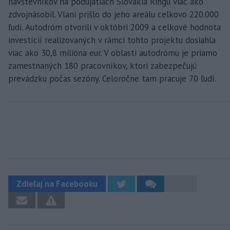
návštevníkov na podujatiach Slovakia Ringu viac ako
zdvojnásobil. Vlani prišlo do jeho areálu celkovo 220.000
ľudí. Autodróm otvorili v októbri 2009 a celkové hodnota
investícií realizovaných v rámci tohto projektu dosiahla
viac ako 30,8 milióna eur. V oblasti autodrómu je priamo
zamestnaných 180 pracovníkov, ktorí zabezpečujú
prevádzku počas sezóny. Celoročne tam pracuje 70 ľudí.
Zdieľaj na Facebooku