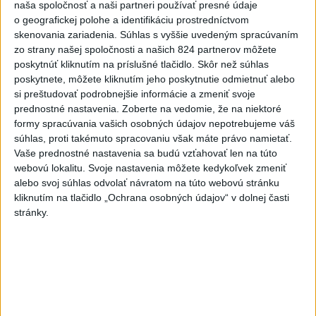
naša spoločnosť a naši partneri používať presné údaje
o geografickej polohe a identifikáciu prostredníctvom
6h
24h
7d
skenovania zariadenia. Súhlas s vyššie uvedeným spracúvaním
zo strany našej spoločnosti a našich 824 partnerov môžete
Do Bulharska vnikol dron a vybuchol v
1
poskytnúť kliknutím na príslušné tlačidlo. Skôr než súhlas
blízkosti hraníc s Rumunskom
poskytnete, môžete kliknutím jeho poskytnutie odmietnuť alebo
si preštudovať podrobnejšie informácie a zmeniť svoje
2
prednostné nastavenia.
Zoberte na vedomie, že na niektoré
Na Kamzíku v Bratislave v sobotu otvoria nové Šantisko
formy spracúvania vašich osobných údajov nepotrebujeme váš
pre deti
súhlas, proti takémuto spracovaniu však máte právo namietať.
3
Vaše prednostné nastavenia sa budú vzťahovať len na túto
ČIASTOČNÉ ZATMENIE SLNKA: Pozorovať sa bude dať v
webovú lokalitu. Svoje nastavenia môžete kedykoľvek zmeniť
stredu
alebo svoj súhlas odvolať návratom na túto webovú stránku
4
kliknutím na tlačidlo „Ochrana osobných údajov“ v dolnej časti
V časti Košice-Krásna otvorili park pomenovaný po
stránky.
kňazovi Semivanovi
5
ÚPLNÉ ZATMENIE SLNKA: Časť Európy zahalí tma,
hrozia dôsledky
6
INTOXIKOVALA SA OSOBA: Požiar v Braväcove zasiahol
10 stavieb