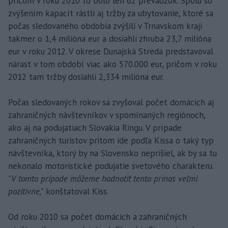
pričom v roku 2010 to bolo len 62 prevádzok. Spolu so
zvýšením kapacít rástli aj tržby za ubytovanie, ktoré sa
počas sledovaného obdobia zvýšili v Trnavskom kraji
takmer o 1,4 milióna eur a dosiahli zhruba 23,7 milióna
eur v roku 2012. V okrese Dunajská Streda predstavoval
nárast v tom období viac ako 570.000 eur, pričom v roku
2012 tam tržby dosiahli 2,334 milióna eur.
Počas sledovaných rokov sa zvyšoval počet domácich aj
zahraničných návštevníkov v spomínaných regiónoch,
ako aj na podujatiach Slovakia Ringu. V prípade
zahraničných turistov pritom ide podľa Kissa o taký typ
návštevníka, ktorý by na Slovensko neprišiel, ak by sa tu
nekonalo motoristické podujatie svetového charakteru.
"V tomto prípade môžeme hodnotiť tento prínos veľmi
pozitívne,"
konštatoval Kiss.
Od roku 2010 sa počet domácich a zahraničných