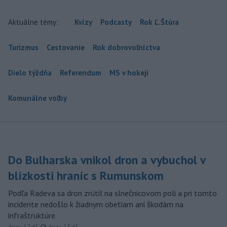
Aktuálne témy:
Kvízy
Podcasty
Rok Ľ.Štúra
Turizmus
Cestovanie
Rok dobrovoľníctva
Dielo týždňa
Referendum
MS v hokeji
Komunálne voľby
Do Bulharska vnikol dron a vybuchol v
blízkosti hraníc s Rumunskom
Podľa Radeva sa dron zrútil na slnečnicovom poli a pri tomto
incidente nedošlo k žiadnym obetiam ani škodám na
infraštruktúre.
aktualizované