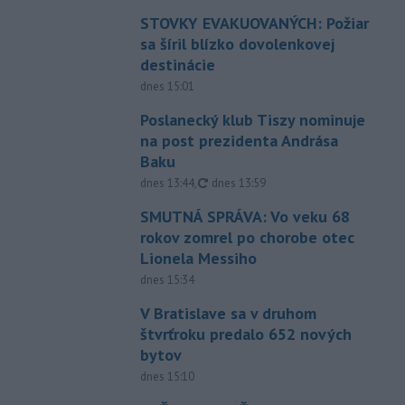
STOVKY EVAKUOVANÝCH: Požiar
sa šíril blízko dovolenkovej
destinácie
dnes 15:01
Poslanecký klub Tiszy nominuje
na post prezidenta Andrása
Baku
aktualizované
dnes 13:44
,
dnes 13:59
SMUTNÁ SPRÁVA: Vo veku 68
rokov zomrel po chorobe otec
Lionela Messiho
dnes 15:34
V Bratislave sa v druhom
štvrťroku predalo 652 nových
bytov
dnes 15:10