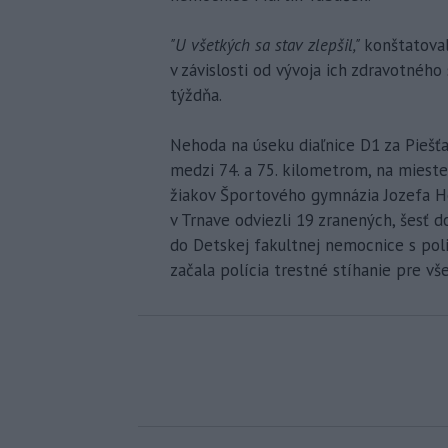
"U všetkých sa stav zlepšil,"
konštatoval
v závislosti od vývoja ich zdravotné
týždňa.
Nehoda na úseku diaľnice D1 za Piešťa
medzi 74. a 75. kilometrom, na mieste 
žiakov Športového gymnázia Jozefa He
v Trnave odviezli 19 zranených, šesť
do Detskej fakultnej nemocnice s poli
začala polícia trestné stíhanie pre v