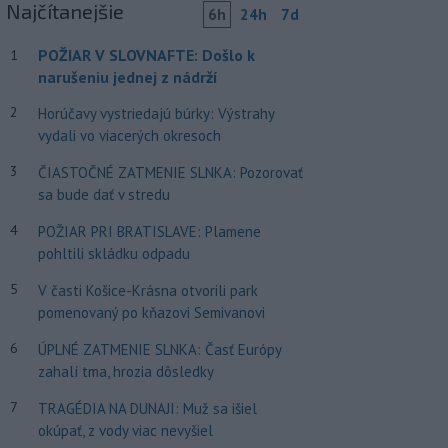
Najčítanejšie
6h
24h
7d
POŽIAR V SLOVNAFTE: Došlo k
1
narušeniu jednej z nádrží
2
Horúčavy vystriedajú búrky: Výstrahy
vydali vo viacerých okresoch
3
ČIASTOČNÉ ZATMENIE SLNKA: Pozorovať
sa bude dať v stredu
4
POŽIAR PRI BRATISLAVE: Plamene
pohltili skládku odpadu
5
V časti Košice-Krásna otvorili park
pomenovaný po kňazovi Semivanovi
6
ÚPLNÉ ZATMENIE SLNKA: Časť Európy
zahalí tma, hrozia dôsledky
7
TRAGÉDIA NA DUNAJI: Muž sa išiel
okúpať, z vody viac nevyšiel