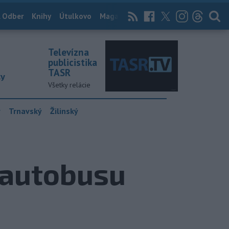
 Odber
Knihy
Útulkovo
Magazín
News Now
Archív
TASR
Televízna
publicistika
TASR
ky
Všetky relácie
y
Trnavský
Žilinský
 autobusu