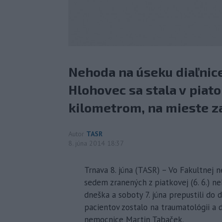
Nehoda na úseku diaľnic
Hlohovec sa stala v piatok
kilometrom, na mieste za
Autor
TASR
8. júna 2014 18:37
Trnava 8. júna (TASR) – Vo Fakultnej 
sedem zranených z piatkovej (6. 6.) n
dneška a soboty 7. júna prepustili do 
pacientov zostalo na traumatológii a d
nemocnice Martin Tabaček.