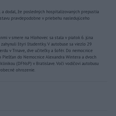
 a dodal, že posledných hospitalizovaných prepustia
ho stavu pravdepodobne v priebehu nasledujúceho
nmi v smere na Hlohovec sa stala v piatok 6. júna
zahynuli štyri študentky. V autobuse sa viezlo 29
rdu v Trnave, dve učiteľky a šofér. Do nemocnice
 do Piešťan do Nemocnice Alexandra Wintera a dvoch
klinikou (DFNsP) v Bratislave. Voči vodičovi autobusu
šeobecné ohrozenie.