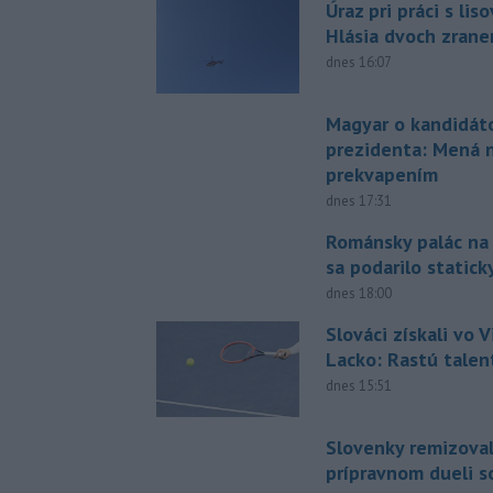
Úraz pri práci s lis
Hlásia dvoch zran
dnes 16:07
Magyar o kandidát
prezidenta: Mená 
prekvapením
dnes 17:31
Románsky palác na
sa podarilo statick
dnes 18:00
Slováci získali vo V
Lacko: Rastú talen
dnes 15:51
Slovenky remizoval
prípravnom dueli s