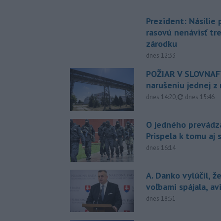
Prezident: Násilie
rasovú nenávisť tr
zárodku
dnes 12:33
POŽIAR V SLOVNAFT
narušeniu jednej z 
aktualizovan
dnes 14:20
,
dnes 15:46
O jedného prevádz
Prispela k tomu aj 
dnes 16:14
A. Danko vylúčil, ž
voľbami spájala, a
dnes 18:51