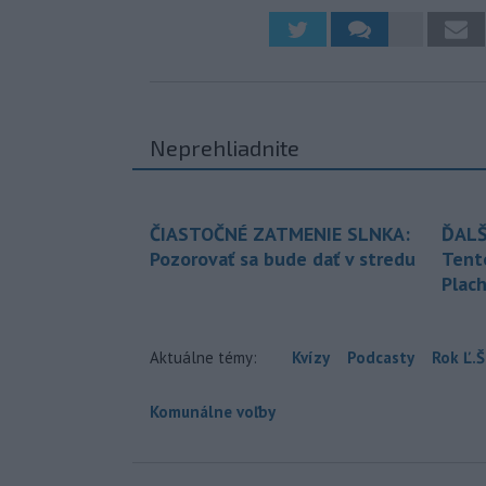
Neprehliadnite
ČIASTOČNÉ ZATMENIE SLNKA:
ĎALŠ
Pozorovať sa bude dať v stredu
Tent
Plach
Aktuálne témy:
Kvízy
Podcasty
Rok Ľ.Š
Komunálne voľby