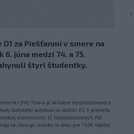
7
e D1 za Piešťanmi v smere na
 6. júna medzi 74. a 75.
hynuli štyri študentky.
nemocnici (FN) Trnava je aktuálne hospitalizovaných
ehody školského autobusu na diaľnici D1. V priebehu
domácej starostlivosti 12 hospitalizovaných. Päť
vaja na chirurgii. Uviedol to dnes pre TASR riaditeľ