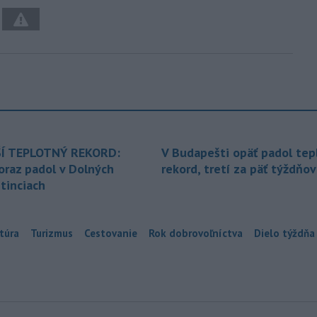
Í TEPLOTNÝ REKORD:
V Budapešti opäť padol tep
oraz padol v Dolných
rekord, tretí za päť týždňov
tinciach
túra
Turizmus
Cestovanie
Rok dobrovoľníctva
Dielo týždňa