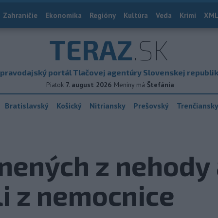
Zahraničie
Ekonomika
Regióny
Kultúra
Veda
Krimi
XML
TERAZ
.SK
pravodajský portál Tlačovej agentúry Slovenskej republi
Piatok
7. august 2026
Meniny má
Štefánia
Bratislavský
Košický
Nitriansky
Prešovský
Trenčiansk
anených z nehody
li z nemocnice