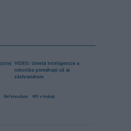
lotný
VIDEO: Umelá inteligencia a
robotika pomáhajú už aj
záchranárom
Referendum
MS v hokeji