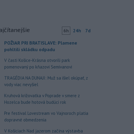
ajčítanejšie
6h
24h
7d
POŽIAR PRI BRATISLAVE: Plamene
pohltili skládku odpadu
V časti Košice-Krásna otvorili park
pomenovaný po kňazovi Semivanovi
TRAGÉDIA NA DUNAJI: Muž sa išiel okúpať, z
vody viac nevyšiel
Kruhová križovatka v Poprade v smere z
Hozelca bude hotová budúci rok
Pre festival Lovestream vo Vajnoroch platia
dopravné obmedzenia
V Košiciach Nad jazerom začína výstavba