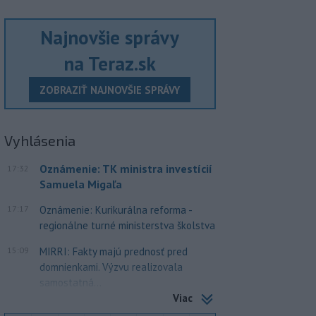
Najnovšie správy
na Teraz.sk
ZOBRAZIŤ NAJNOVŠIE SPRÁVY
Vyhlásenia
Oznámenie: TK ministra investícií
17:32
Samuela Migaľa
17:17
Oznámenie: Kurikurálna reforma -
regionálne turné ministerstva školstva
15:09
MIRRI: Fakty majú prednosť pred
domnienkami. Výzvu realizovala
samostatná...
Viac