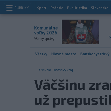
RUBRIKY
Index
Šport
Počasie
Publicistika
Slovensko
Komunálne
voľby 2026
S
Všetky správy
Všetky
Hlavné mesto
Banskobystrický
< sekcia
Trnavský kraj
Väčšinu zr
už prepusti