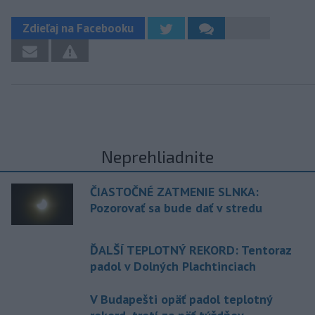
Zdieľaj na Facebooku
Neprehliadnite
ČIASTOČNÉ ZATMENIE SLNKA:
Pozorovať sa bude dať v stredu
ĎALŠÍ TEPLOTNÝ REKORD: Tentoraz
padol v Dolných Plachtinciach
V Budapešti opäť padol teplotný