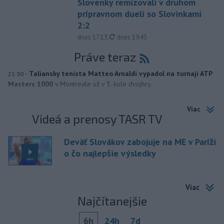
Slovenky remizovali v druhom
prípravnom dueli so Slovinkami
2:2
aktualizované
dnes 17:13
,
dnes 19:45
Práve teraz
-
Taliansky tenista Matteo Arnaldi vypadol na turnaji ATP
21:30
Masters 1000
v Montreale už v 3. kole dvojhry.
Viac
Videá a prenosy TASR TV
Deväť Slovákov zabojuje na ME v Paríži
o čo najlepšie výsledky
Viac
Najčítanejšie
6h
24h
7d