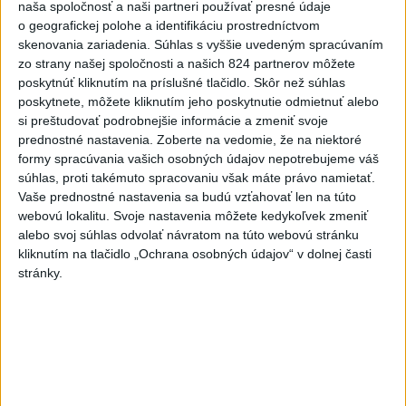
hasičov
naša spoločnosť a naši partneri používať presné údaje
o geografickej polohe a identifikáciu prostredníctvom
skenovania zariadenia. Súhlas s vyššie uvedeným spracúvaním
Najnovšie správy na Teraz.sk
zo strany našej spoločnosti a našich 824 partnerov môžete
poskytnúť kliknutím na príslušné tlačidlo. Skôr než súhlas
Vyhlásenia
poskytnete, môžete kliknutím jeho poskytnutie odmietnuť alebo
Priame prenosy z Národnej rady SR
si preštudovať podrobnejšie informácie a zmeniť svoje
prednostné nastavenia.
Zoberte na vedomie, že na niektoré
formy spracúvania vašich osobných údajov nepotrebujeme váš
súhlas, proti takémuto spracovaniu však máte právo namietať.
Vaše prednostné nastavenia sa budú vzťahovať len na túto
Politika na sociálnych sieťach
webovú lokalitu. Svoje nastavenia môžete kedykoľvek zmeniť
alebo svoj súhlas odvolať návratom na túto webovú stránku
kliknutím na tlačidlo „Ochrana osobných údajov“ v dolnej časti
Zobraziť viac
Info
stránky.
Najnovšie videá
Najsledovanejšie videá
Kontrolný deň na Spišskom hrade
potvrdil výrazný pokrok...
dnes 18:09
|
Ministerstvo kultúry SR
|
16