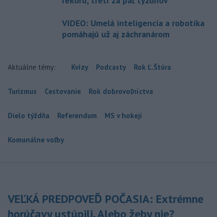
rekord, tretí za päť týždňov
VIDEO: Umelá inteligencia a robotika
pomáhajú už aj záchranárom
Aktuálne témy:
Kvízy
Podcasty
Rok Ľ.Štúra
Turizmus
Cestovanie
Rok dobrovoľníctva
Dielo týždňa
Referendum
MS v hokeji
Komunálne voľby
VEĽKÁ PREDPOVEĎ POČASIA: Extrémne
horúčavy ustúpili. Alebo žeby nie?