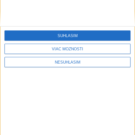
SÚHLASÍM
VIAC MOŽNOSTÍ
NESÚHLASÍM
....