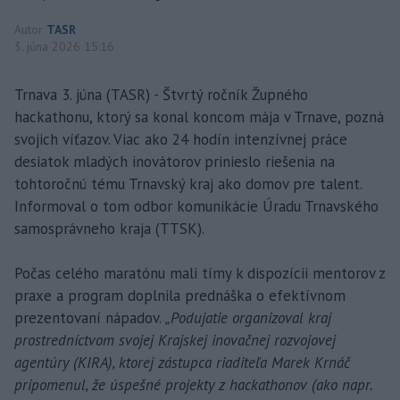
Autor
TASR
3. júna 2026 15:16
Trnava 3. júna (TASR) - Štvrtý ročník Župného
hackathonu, ktorý sa konal koncom mája v Trnave, pozná
svojich víťazov. Viac ako 24 hodín intenzívnej práce
desiatok mladých inovátorov prinieslo riešenia na
tohtoročnú tému Trnavský kraj ako domov pre talent.
Informoval o tom odbor komunikácie Úradu Trnavského
samosprávneho kraja (TTSK).
Počas celého maratónu mali tímy k dispozícii mentorov z
praxe a program doplnila prednáška o efektívnom
prezentovaní nápadov.
„Podujatie organizoval kraj
prostredníctvom svojej Krajskej inovačnej rozvojovej
agentúry (KIRA), ktorej zástupca riaditeľa Marek Krnáč
pripomenul, že úspešné projekty z hackathonov (ako napr.