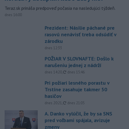
Teraz.sk prináša predpoveď počasia na nasledujúci týždeň.
dnes 16:00
Prezident: Násilie páchané pre
rasovú nenávisť treba odsúdiť v
zárodku
dnes 12:33
POŽIAR V SLOVNAFTE: Došlo k
narušeniu jednej z nádrží
aktualizované
dnes 14:20
,
dnes 15:46
Pri požiari lesného porastu v
Trstíne zasahuje takmer 50
hasičov
aktualizované
dnes 20:21
,
dnes 21:05
A. Danko vylúčil, že by sa SNS
pred voľbami spájala, avizuje
zmeny