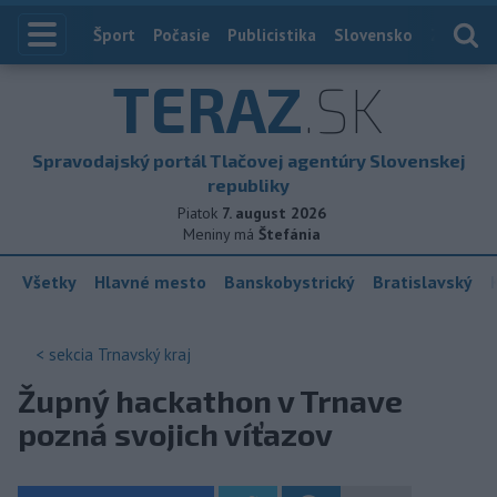
Index
Šport
Počasie
Publicistika
Slovensko
Zahranič
TERAZ
.SK
Spravodajský portál Tlačovej agentúry Slovenskej
republiky
Piatok
7. august 2026
Meniny má
Štefánia
Všetky
Hlavné mesto
Banskobystrický
Bratislavský
< sekcia
Trnavský kraj
Župný hackathon v Trnave
pozná svojich víťazov