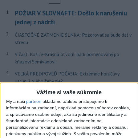
POŽIAR V SLOVNAFTE: Došlo k narušeniu
1
jednej z nádrží
2
ČIASTOČNÉ ZATMENIE SLNKA: Pozorovať sa bude dať v
stredu
3
V časti Košice-Krásna otvorili park pomenovaný po
kňazovi Semivanovi
4
VEĽKÁ PREDPOVEĎ POČASIA: Extrémne horúčavy
ustúpili. Alebo žeby nie?
5
Vážime si vaše súkromie
TRAGÉDIA NA DUNAJI: Muž sa išiel okúpať, z vody viac
nevyšiel
My a naši
partneri
ukladáme a/alebo pristupujeme k
informáciám na zariadení, napríklad pomocou súborov cookies,
6
Fridrichová: Školy vyučujúce po novom musia mať
a spracúvame osobné údaje, ako sú jedinečné identifikátory a
pripravené osnovy
štandardné informácie odosielané zariadením na
personalizovanú reklamu a obsah, meranie reklamy a obsahu,
7
Pri požiari lesného porastu v Trstíne zasahuje takmer 50
prieskumy publika a vývoj služieb.
S vaším povolením môže