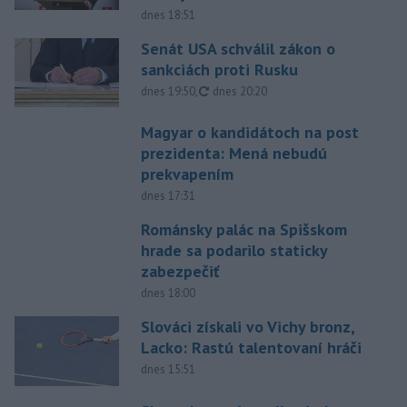
dnes 18:51
Senát USA schválil zákon o
sankciách proti Rusku
aktualizované
dnes 19:50
,
dnes 20:20
Magyar o kandidátoch na post
prezidenta: Mená nebudú
prekvapením
dnes 17:31
Románsky palác na Spišskom
hrade sa podarilo staticky
zabezpečiť
dnes 18:00
Slováci získali vo Vichy bronz,
Lacko: Rastú talentovaní hráči
dnes 15:51