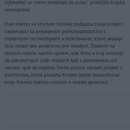
Infobodky) sa reálne zavádzajú do praxe,
“ priblížila krajská
samospráva.
Prvé miesto vo štvrtom ročníku podujatia získal projekt
zaoberajúci sa prepojením poľnohospodárstva s
modernými technológiami a vzdelávaním, ktoré ukazuje
túto oblasť ako atraktívnu pre mladých. Študenti na
druhom mieste navrhli systém, kde firmy a kraj investujú
do zahraničných stáží mladých ľudí s podmienkou ich
návratu späť do regiónu. Tretiu pozíciu obsadil projekt s
platformou, ktorá pomáha firmám lepšie komunikovať
svoju firemnú kultúru smerom k mladej generácii.