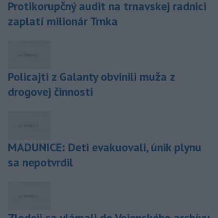
Protikorupčný audit na trnavskej radnici
zaplatí milionár Trnka
Policajti z Galanty obvinili muža z
drogovej činnosti
MADUNICE: Deti evakuovali, únik plynu
sa nepotvrdil
Zlodeji sa vlámali do Vojenského archívu