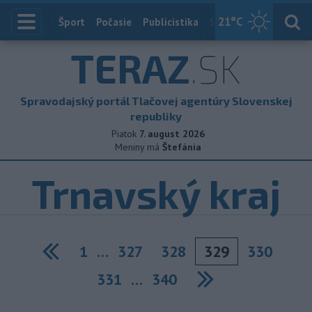
21
°C
Index
Šport
Počasie
Publicistika
Slovensko
Zahranič
TERAZ
.SK
Spravodajský portál Tlačovej agentúry Slovenskej
republiky
Piatok
7. august 2026
Meniny má
Štefánia
Trnavský kraj
1
…
327
328
329
330
Previous
331
…
340
Next