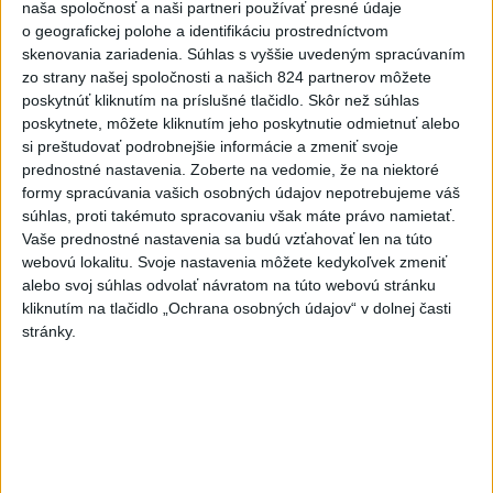
naša spoločnosť a naši partneri používať presné údaje
o geografickej polohe a identifikáciu prostredníctvom
skenovania zariadenia. Súhlas s vyššie uvedeným spracúvaním
zo strany našej spoločnosti a našich 824 partnerov môžete
poskytnúť kliknutím na príslušné tlačidlo. Skôr než súhlas
Primátor Piešťan pozastavil všetky
poskytnete, môžete kliknutím jeho poskytnutie odmietnuť alebo
výruby stromov
si preštudovať podrobnejšie informácie a zmeniť svoje
prednostné nastavenia.
Zoberte na vedomie, že na niektoré
formy spracúvania vašich osobných údajov nepotrebujeme váš
súhlas, proti takémuto spracovaniu však máte právo namietať.
Vaše prednostné nastavenia sa budú vzťahovať len na túto
webovú lokalitu. Svoje nastavenia môžete kedykoľvek zmeniť
Úsmev ako dar hľadá koordinátorov
alebo svoj súhlas odvolať návratom na túto webovú stránku
Stretnutí rodinného kruhu
kliknutím na tlačidlo „Ochrana osobných údajov“ v dolnej časti
stránky.
Polícia pátra po totožnosti vlakom
usmrteného muža