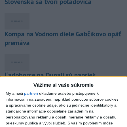
Slovenska sa tvorí poľadovica
Kompa na Vodnom diele Gabčíkovo opäť
premáva
Ľadoborce na Dunaji sú napriek
predpovedanému otepleniu pripravené
Vážime si vaše súkromie
My a naši
partneri
ukladáme a/alebo pristupujeme k
informáciám na zariadení, napríklad pomocou súborov cookies,
a spracúvame osobné údaje, ako sú jedinečné identifikátory a
štandardné informácie odosielané zariadením na
Občanom Piešťan otvárajú nezávislí
personalizovanú reklamu a obsah, meranie reklamy a obsahu,
poslanci kanceláriu
prieskumy publika a vývoj služieb.
S vaším povolením môže