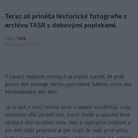
Teraz.sk prináša historické fotografie z
archívu TASR s dobovými popiskami.
Autor
TASR
30. mája 2025 10:17
V časoch nedávno minulých sa zvyklo vravieť, že prvý
júnový deň oslavuje všetko pokrokové ľudstvo sveta ako
Medzinárodný deň detí.
„Je to deň, v ktorý milióny otcov a matiek manifestujú svoju
nezlomnú vôľu ubrániť mier, brániť šťastie a radostný život
všetkých detí na celom svete. Patrí k najkrajším sviatkom a
pre deti našej generácie je tým krajší, že majú pred sebou