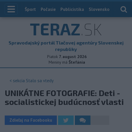
Index
Šport
Počasie
Publicistika
Slovensko
Zahranič
TERAZ
.SK
Spravodajský portál Tlačovej agentúry Slovenskej
republiky
Piatok
7. august 2026
Meniny má
Štefánia
< sekcia
Stalo sa vtedy
UNIKÁTNE FOTOGRAFIE: Deti -
socialistickej budúcnosť vlasti
Zdieľaj na Facebooku