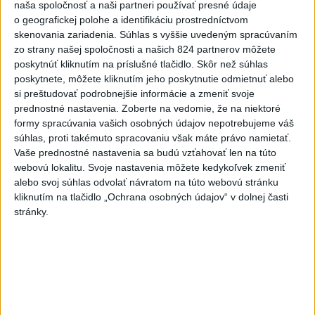
naša spoločnosť a naši partneri používať presné údaje
Komunálne voľby
o geografickej polohe a identifikáciu prostredníctvom
skenovania zariadenia. Súhlas s vyššie uvedeným spracúvaním
zo strany našej spoločnosti a našich 824 partnerov môžete
poskytnúť kliknutím na príslušné tlačidlo. Skôr než súhlas
poskytnete, môžete kliknutím jeho poskytnutie odmietnuť alebo
si preštudovať podrobnejšie informácie a zmeniť svoje
Prezident: Násilie páchané pre rasovú
prednostné nastavenia.
Zoberte na vedomie, že na niektoré
nenávisť treba odsúdiť v zárodku
formy spracúvania vašich osobných údajov nepotrebujeme váš
súhlas, proti takémuto spracovaniu však máte právo namietať.
Mladých ľudí zo zahraničia mala v Nitre napadnúť skupina
Vaše prednostné nastavenia sa budú vzťahovať len na túto
mužov v kuklách. Jeden z napadnutých Indov skončil v
webovú lokalitu. Svoje nastavenia môžete kedykoľvek zmeniť
nemocnici, kde sa podrobil operácii.
alebo svoj súhlas odvolať návratom na túto webovú stránku
dnes 12:33
kliknutím na tlačidlo „Ochrana osobných údajov“ v dolnej časti
stránky.
Horúčavy vystriedajú búrky:
Výstrahy vydali vo viacerých
okresoch
dnes 11:55
POŽIAR V SLOVNAFTE: Došlo k