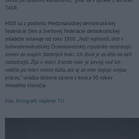
svetlú perspektívu komunizmu,“
píše sa v správe z archívu
TASR.
MDD sa z podnetu Medzinárodnej demokratickej
federácie žien a Svetovej federácie demokratickej
mládeže oslavuje od roku 1950.
„Naši najmenší, deti v
ľudovodemokratickej Československej republike nestrácajú
úsmev zo svojich šťastných tvárí. Ich život je zo dňa na deň
radostnejší. Žijú v mieri. A tento mier je pevný, veď ich
rodičia po mieri nielen túžia, ale aj za mier bojujú svojou
prácou,“
uvádza dobová správa z konca 50 rokov
minulého storočia.
Viac fotografií nájdete TU