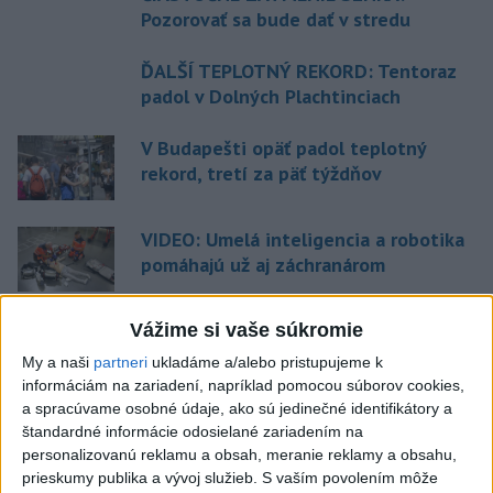
Pozorovať sa bude dať v stredu
ĎALŠÍ TEPLOTNÝ REKORD: Tentoraz
padol v Dolných Plachtinciach
V Budapešti opäť padol teplotný
rekord, tretí za päť týždňov
VIDEO: Umelá inteligencia a robotika
pomáhajú už aj záchranárom
Vážime si vaše súkromie
Aktuálne témy:
Kvízy
Podcasty
Rok Ľ.Štúra
My a naši
partneri
ukladáme a/alebo pristupujeme k
informáciám na zariadení, napríklad pomocou súborov cookies,
Turizmus
Cestovanie
Rok dobrovoľníctva
a spracúvame osobné údaje, ako sú jedinečné identifikátory a
štandardné informácie odosielané zariadením na
personalizovanú reklamu a obsah, meranie reklamy a obsahu,
Dielo týždňa
Referendum
MS v hokeji
prieskumy publika a vývoj služieb.
S vaším povolením môže