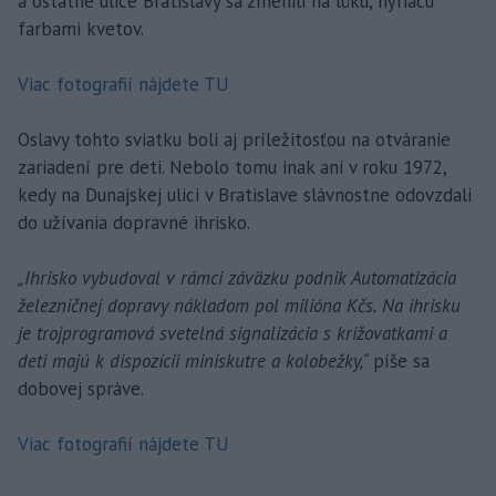
a ostatné ulice Bratislavy sa zmenili na lúku, hýriacu
farbami kvetov.
Viac fotografií nájdete TU
Oslavy tohto sviatku boli aj príležitosťou na otváranie
zariadení pre deti. Nebolo tomu inak ani v roku 1972,
kedy na Dunajskej ulici v Bratislave slávnostne odovzdali
do užívania dopravné ihrisko.
„Ihrisko vybudoval v rámci záväzku podnik Automatizácia
železničnej dopravy nákladom pol milióna Kčs. Na ihrisku
je trojprogramová svetelná signalizácia s križovatkami a
deti majú k dispozícii miniskutre a kolobežky,“
píše sa
dobovej správe.
Viac fotografií nájdete TU