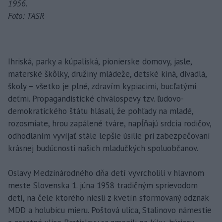
1956.
Foto: TASR
Ihriská, parky a kúpaliská, pionierske domovy, jasle,
materské škôlky, družiny mládeže, detské kiná, divadlá,
školy – všetko je plné, zdravím kypiacimi, bucľatými
deťmi. Propagandistické chválospevy tzv. ľudovo-
demokratického štátu hlásali, že pohľady na mladé,
rozosmiate, hrou zapálené tváre, napĺňajú srdcia rodičov,
odhodlaním vyvíjať stále lepšie úsilie pri zabezpečovaní
krásnej budúcnosti našich mladučkých spoluobčanov.
Oslavy Medzinárodného dňa detí vyvrcholili v hlavnom
meste Slovenska 1. júna 1958 tradičným sprievodom
detí, na čele ktorého niesli z kvetín sformovaný odznak
MDD a holubicu mieru. Poštová ulica, Stalinovo námestie