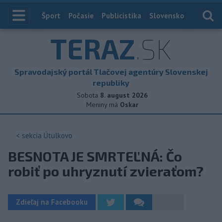
Index
Šport
Počasie
Publicistika
Slovensko
Zahranič
TERAZ
.SK
Spravodajský portál Tlačovej agentúry Slovenskej
republiky
Sobota
8. august 2026
Meniny má
Oskar
< sekcia
Útulkovo
BESNOTA JE SMRTEĽNÁ: Čo
robiť po uhryznutí zvieraťom?
Zdieľaj na Facebooku