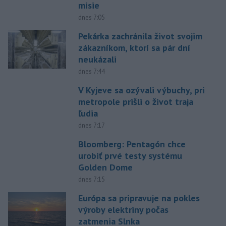
misie
dnes 7:05
Pekárka zachránila život svojim
zákazníkom, ktorí sa pár dní
neukázali
dnes 7:44
V Kyjeve sa ozývali výbuchy, pri
metropole prišli o život traja
ľudia
dnes 7:17
Bloomberg: Pentagón chce
urobiť prvé testy systému
Golden Dome
dnes 7:15
Európa sa pripravuje na pokles
výroby elektriny počas
zatmenia Slnka