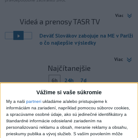
Viac
Videá a prenosy TASR TV
Deväť Slovákov zabojuje na ME v Paríži
o čo najlepšie výsledky
Viac
Najčítanejšie
6h
24h
7d
Vážime si vaše súkromie
ÚPLNÉ ZATMENIE SLNKA: Časť Európy
1
My a naši
partneri
ukladáme a/alebo pristupujeme k
zahalí tma, hrozia dôsledky
informáciám na zariadení, napríklad pomocou súborov cookies,
a spracúvame osobné údaje, ako sú jedinečné identifikátory a
2
Obranca Kaša dostal od Žiliny povolenie hľadať si nový
štandardné informácie odosielané zariadením na
klub
personalizovanú reklamu a obsah, meranie reklamy a obsahu,
prieskumy publika a vývoj služieb.
S vaším povolením môže
3
ČIASTOČNÉ ZATMENIE SLNKA: Pozorovať sa bude dať v