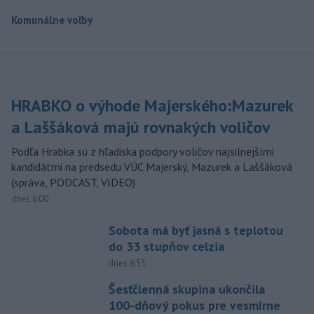
Komunálne voľby
HRABKO o výhode Majerského:Mazurek
a Laššáková majú rovnakých voličov
Podľa Hrabka sú z hľadiska podpory voličov najsilnejšími
kandidátmi na predsedu VÚC Majerský, Mazurek a Laššáková
(správa, PODCAST, VIDEO)
dnes 6:00
Sobota má byť jasná s teplotou
do 33 stupňov celzia
dnes 6:55
Šesťčlenná skupina ukončila
100-dňový pokus pre vesmírne