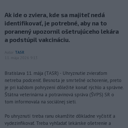
Ak ide o zviera, kde sa majiteľ nedá
identifikovať, je potrebné, aby na to
poranený upozornil ošetrujúceho lekára
a podstúpil vakcináciu.
Autor
TASR
11. mája 2026 9:13
Bratislava 11. mája (TASR) - Uhryznutie zvieraťom
netreba podceniť. Besnota je smrteľné ochorenie, preto
je pri každom pohryzení dôležité konať rýchlo a správne.
Štátna veterinárna a potravinová správa (ŠVPS) SR o
tom informovala na sociálnej sieti.
Po uhryznutí treba ranu okamžite dôkladne vyčistiť a
vydezinfikovať. Treba vyhľadať lekárske ošetrenie a