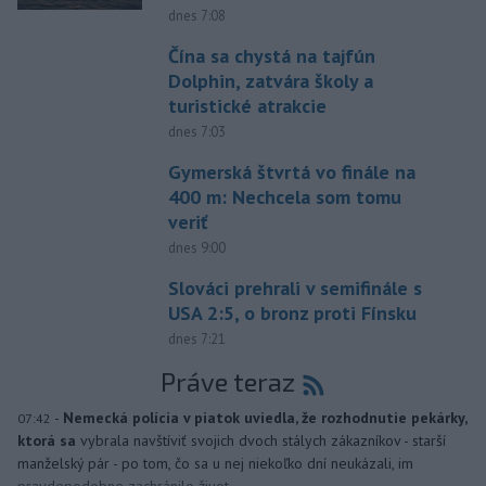
dnes 7:08
Čína sa chystá na tajfún
Dolphin, zatvára školy a
turistické atrakcie
dnes 7:03
Gymerská štvrtá vo finále na
400 m: Nechcela som tomu
veriť
dnes 9:00
Slováci prehrali v semifinále s
USA 2:5, o bronz proti Fínsku
dnes 7:21
Práve teraz
-
Nemecká polícia v piatok uviedla, že rozhodnutie pekárky,
07:42
ktorá sa
vybrala navštíviť svojich dvoch stálych zákazníkov - starší
manželský pár - po tom, čo sa u nej niekoľko dní neukázali, im
pravdepodobne zachránilo život.