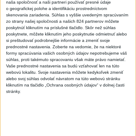
naša spoločnosť a naši partneri používať presné údaje
stredu
o geografickej polohe a identifikáciu prostredníctvom
skenovania zariadenia. Súhlas s vyššie uvedeným spracúvaním
4
V časti Košice-Krásna otvorili park pomenovaný po
zo strany našej spoločnosti a našich 824 partnerov môžete
kňazovi Semivanovi
poskytnúť kliknutím na príslušné tlačidlo. Skôr než súhlas
poskytnete, môžete kliknutím jeho poskytnutie odmietnuť alebo
5
Prešovský kraj vyzýva k využitiu bezplatného parkoviska v
si preštudovať podrobnejšie informácie a zmeniť svoje
Tatrách
prednostné nastavenia.
Zoberte na vedomie, že na niektoré
formy spracúvania vašich osobných údajov nepotrebujeme váš
6
Kruhová križovatka v Poprade v smere z Hozelca bude
súhlas, proti takémuto spracovaniu však máte právo namietať.
hotová budúci rok
Vaše prednostné nastavenia sa budú vzťahovať len na túto
webovú lokalitu. Svoje nastavenia môžete kedykoľvek zmeniť
7
Brezno obnovuje zastávky MHD
alebo svoj súhlas odvolať návratom na túto webovú stránku
kliknutím na tlačidlo „Ochrana osobných údajov“ v dolnej časti
Najnovšie správy na Teraz.sk
stránky.
Vyhlásenia
Priame prenosy z Národnej rady SR