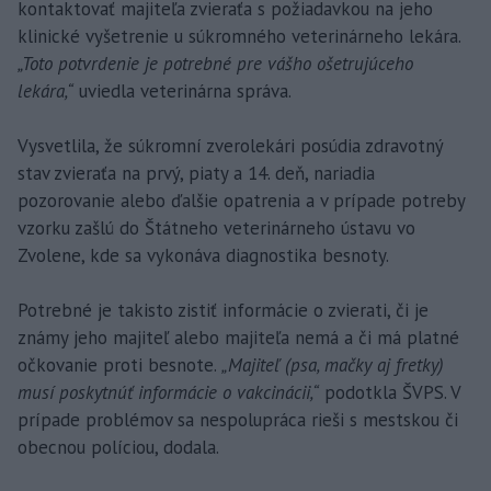
kontaktovať majiteľa zvieraťa s požiadavkou na jeho
klinické vyšetrenie u súkromného veterinárneho lekára.
„Toto potvrdenie je potrebné pre vášho ošetrujúceho
lekára,“
uviedla veterinárna správa.
Vysvetlila, že súkromní zverolekári posúdia zdravotný
stav zvieraťa na prvý, piaty a 14. deň, nariadia
pozorovanie alebo ďalšie opatrenia a v prípade potreby
vzorku zašlú do Štátneho veterinárneho ústavu vo
Zvolene, kde sa vykonáva diagnostika besnoty.
Potrebné je takisto zistiť informácie o zvierati, či je
známy jeho majiteľ alebo majiteľa nemá a či má platné
očkovanie proti besnote.
„Majiteľ (psa, mačky aj fretky)
musí poskytnúť informácie o vakcinácii,“
podotkla ŠVPS. V
prípade problémov sa nespolupráca rieši s mestskou či
obecnou políciou, dodala.