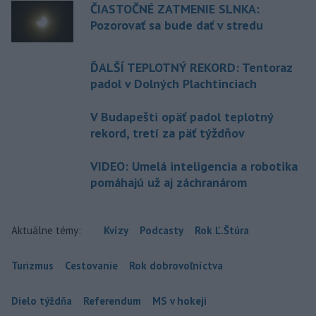
ČIASTOČNÉ ZATMENIE SLNKA:
Pozorovať sa bude dať v stredu
ĎALŠÍ TEPLOTNÝ REKORD: Tentoraz
padol v Dolných Plachtinciach
V Budapešti opäť padol teplotný
rekord, tretí za päť týždňov
VIDEO: Umelá inteligencia a robotika
pomáhajú už aj záchranárom
Aktuálne témy:
Kvízy
Podcasty
Rok Ľ.Štúra
Turizmus
Cestovanie
Rok dobrovoľníctva
Dielo týždňa
Referendum
MS v hokeji