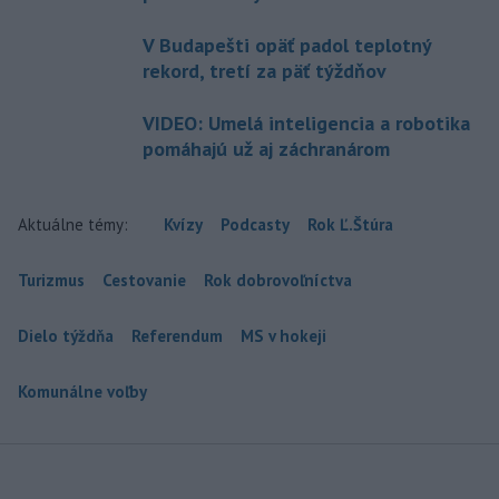
V Budapešti opäť padol teplotný
rekord, tretí za päť týždňov
VIDEO: Umelá inteligencia a robotika
pomáhajú už aj záchranárom
Aktuálne témy:
Kvízy
Podcasty
Rok Ľ.Štúra
Turizmus
Cestovanie
Rok dobrovoľníctva
Dielo týždňa
Referendum
MS v hokeji
Komunálne voľby