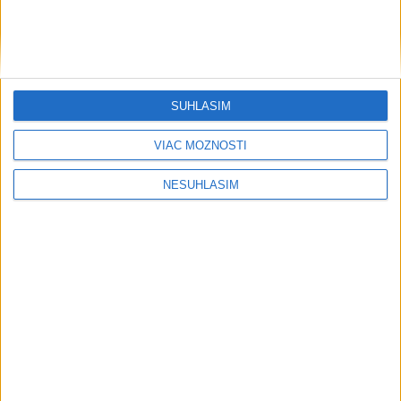
....
SÚHLASÍM
VIAC MOŽNOSTÍ
NESÚHLASÍM
....