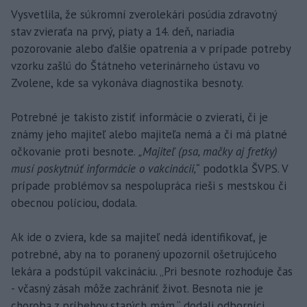
Vysvetlila, že súkromní zverolekári posúdia zdravotný
stav zvieraťa na prvý, piaty a 14. deň, nariadia
pozorovanie alebo ďalšie opatrenia a v prípade potreby
vzorku zašlú do Štátneho veterinárneho ústavu vo
Zvolene, kde sa vykonáva diagnostika besnoty.
Potrebné je takisto zistiť informácie o zvierati, či je
známy jeho majiteľ alebo majiteľa nemá a či má platné
očkovanie proti besnote.
„Majiteľ (psa, mačky aj fretky)
musí poskytnúť informácie o vakcinácii,“
podotkla ŠVPS. V
prípade problémov sa nespolupráca rieši s mestskou či
obecnou políciou, dodala.
Ak ide o zviera, kde sa majiteľ nedá identifikovať, je
potrebné, aby na to poranený upozornil ošetrujúceho
lekára a podstúpil vakcináciu. „Pri besnote rozhoduje čas
- včasný zásah môže zachrániť život. Besnota nie je
choroba z príbehov starých mám,“ dodali odborníci.