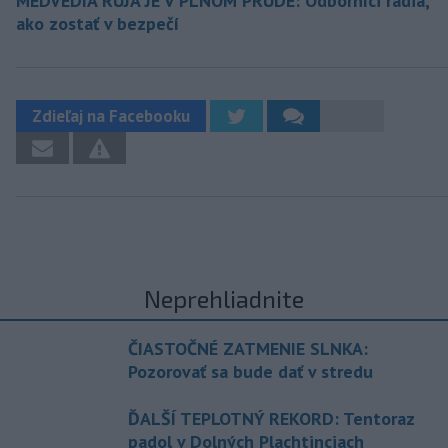
MEDVEDIA RUJA JE V PLNOM PRÚDE: Odborníci radia,
ako zostať v bezpečí
Zdieľaj na Facebooku
Neprehliadnite
ČIASTOČNÉ ZATMENIE SLNKA:
Pozorovať sa bude dať v stredu
ĎALŠÍ TEPLOTNÝ REKORD: Tentoraz
padol v Dolných Plachtinciach