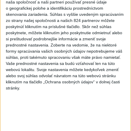
naša spoločnosť a naši partneri používať presné údaje
6h
24h
7d
o geografickej polohe a identifikáciu prostredníctvom
skenovania zariadenia. Súhlas s vyššie uvedeným spracúvaním
POŽIAR V SLOVNAFTE: Došlo k narušeniu
zo strany našej spoločnosti a našich 824 partnerov môžete
1
poskytnúť kliknutím na príslušné tlačidlo. Skôr než súhlas
jednej z nádrží
poskytnete, môžete kliknutím jeho poskytnutie odmietnuť alebo
si preštudovať podrobnejšie informácie a zmeniť svoje
2
Horúčavy vystriedajú búrky: Výstrahy vydali vo viacerých
prednostné nastavenia.
Zoberte na vedomie, že na niektoré
okresoch
formy spracúvania vašich osobných údajov nepotrebujeme váš
súhlas, proti takémuto spracovaniu však máte právo namietať.
3
ČIASTOČNÉ ZATMENIE SLNKA: Pozorovať sa bude dať v
Vaše prednostné nastavenia sa budú vzťahovať len na túto
stredu
webovú lokalitu. Svoje nastavenia môžete kedykoľvek zmeniť
alebo svoj súhlas odvolať návratom na túto webovú stránku
4
V časti Košice-Krásna otvorili park pomenovaný po
kliknutím na tlačidlo „Ochrana osobných údajov“ v dolnej časti
kňazovi Semivanovi
stránky.
5
VEĽKÁ PREDPOVEĎ POČASIA: Extrémne horúčavy
ustúpili. Alebo žeby nie?
6
ÚPLNÉ ZATMENIE SLNKA: Časť Európy zahalí tma,
hrozia dôsledky