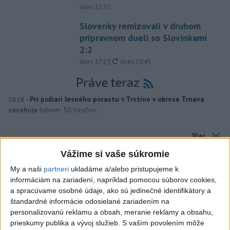
dnes 15:51
Slovenky remizovali v druhom
prípravnom dueli so Slovinkami
2:2
aktualizované
dnes 17:13
,
dnes 19:45
Práve teraz
-
Pri požiari lesného porastu v Trstíne v okrese Trnava
20:18
zasahuje
takmer 50 hasičov.
Viac
Videá a prenosy TASR TV
Vážime si vaše súkromie
Deväť Slovákov zabojuje na ME v Paríži
My a naši
partneri
ukladáme a/alebo pristupujeme k
o čo najlepšie výsledky
informáciám na zariadení, napríklad pomocou súborov cookies,
a spracúvame osobné údaje, ako sú jedinečné identifikátory a
štandardné informácie odosielané zariadením na
Viac
personalizovanú reklamu a obsah, meranie reklamy a obsahu,
Najčítanejšie
prieskumy publika a vývoj služieb.
S vaším povolením môže