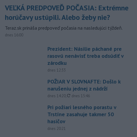
VEĽKÁ PREDPOVEĎ POČASIA: Extrémne
horúčavy ustúpili. Alebo žeby nie?
Teraz.sk prináša predpoveď počasia na nasledujúci týždeň.
dnes 16:00
Prezident: Násilie páchané pre
rasovú nenávisť treba odsúdiť v
zárodku
dnes 12:33
POŽIAR V SLOVNAFTE: Došlo k
narušeniu jednej z nádrží
aktualizované
dnes 14:20
,
dnes 15:46
Pri požiari lesného porastu v
Trstíne zasahuje takmer 50
hasičov
dnes 20:21