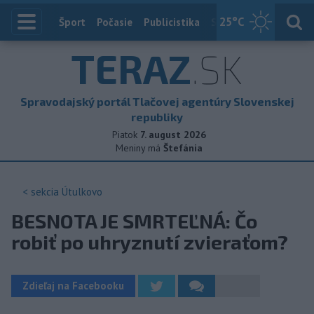
25
°C
Index
Šport
Počasie
Publicistika
Slovensko
Zahranič
TERAZ
.SK
Spravodajský portál Tlačovej agentúry Slovenskej
republiky
Piatok
7. august 2026
Meniny má
Štefánia
< sekcia
Útulkovo
BESNOTA JE SMRTEĽNÁ: Čo
robiť po uhryznutí zvieraťom?
Zdieľaj na Facebooku