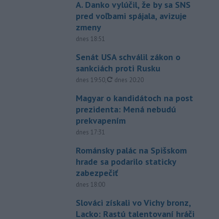
A. Danko vylúčil, že by sa SNS
pred voľbami spájala, avizuje
zmeny
dnes 18:51
Senát USA schválil zákon o
sankciách proti Rusku
aktualizované
dnes 19:50
,
dnes 20:20
Magyar o kandidátoch na post
prezidenta: Mená nebudú
prekvapením
dnes 17:31
Románsky palác na Spišskom
hrade sa podarilo staticky
zabezpečiť
dnes 18:00
Slováci získali vo Vichy bronz,
Lacko: Rastú talentovaní hráči