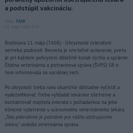
a podstúpil vakcináciu.
Autor
TASR
11. mája 2026 9:13
Bratislava 11. mája (TASR) - Uhryznutie zvieraťom
netreba podceniť. Besnota je smrteľné ochorenie, preto
je pri každom pohryzení dôležité konať rýchlo a správne.
Štátna veterinárna a potravinová správa (ŠVPS) SR o
tom informovala na sociálnej sieti.
Po uhryznutí treba ranu okamžite dôkladne vyčistiť a
vydezinfikovať. Treba vyhľadať lekárske ošetrenie a
kontaktovať majiteľa zvieraťa s požiadavkou na jeho
klinické vyšetrenie u súkromného veterinárneho lekára.
„Toto potvrdenie je potrebné pre vášho ošetrujúceho
lekára,“
uviedla veterinárna správa.