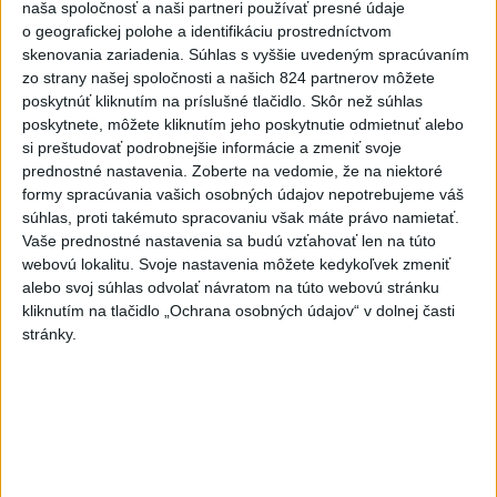
naša spoločnosť a naši partneri používať presné údaje
pozitívne a konštruktívne
o geografickej polohe a identifikáciu prostredníctvom
včera 19:24
skenovania zariadenia. Súhlas s vyššie uvedeným spracúvaním
zo strany našej spoločnosti a našich 824 partnerov môžete
STOVKY NASADENÝCH
poskytnúť kliknutím na príslušné tlačidlo. Skôr než súhlas
HASIČOV: Zasahujú pri lesnom
poskytnete, môžete kliknutím jeho poskytnutie odmietnuť alebo
požiari v Andalúzii
si preštudovať podrobnejšie informácie a zmeniť svoje
včera 17:13
prednostné nastavenia.
Zoberte na vedomie, že na niektoré
formy spracúvania vašich osobných údajov nepotrebujeme váš
Práve teraz
súhlas, proti takémuto spracovaniu však máte právo namietať.
-
Okresný úrad (OÚ) Malacky vyhlásil v súvislosti s
Vaše prednostné nastavenia sa budú vzťahovať len na túto
21:43
požiarom
veľkého rozsahu vo Vojenskom obvode (VO) Záhorie
webovú lokalitu. Svoje nastavenia môžete kedykoľvek zmeniť
mimoriadnu situáciu. Jej vyhlásenie umožní v dotknutej lokalite
alebo svoj súhlas odvolať návratom na túto webovú stránku
efektívnejšiu koordináciu nasadených síl a prostriedkov.
kliknutím na tlačidlo „Ochrana osobných údajov“ v dolnej časti
stránky.
Viac
Videá a prenosy TASR TV
Deväť Slovákov zabojuje na ME v Paríži
o čo najlepšie výsledky