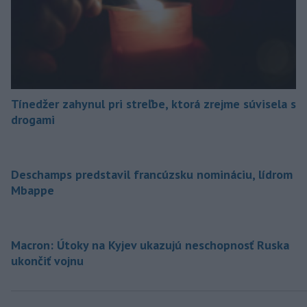
Tínedžer zahynul pri streľbe, ktorá zrejme súvisela s
drogami
Deschamps predstavil francúzsku nomináciu, lídrom
Mbappe
Macron: Útoky na Kyjev ukazujú neschopnosť Ruska
ukončiť vojnu