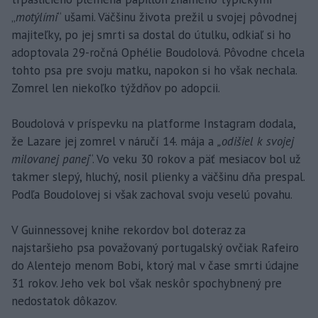
„
motýlími
“ ušami. Väčšinu života prežil u svojej pôvodnej
majiteľky, po jej smrti sa dostal do útulku, odkiaľ si ho
adoptovala 29-ročná Ophélie Boudolová. Pôvodne chcela
tohto psa pre svoju matku, napokon si ho však nechala.
Zomrel len niekoľko týždňov po adopcii.
Boudolová v príspevku na platforme Instagram dodala,
že Lazare jej zomrel v náručí 14. mája a
„odišiel k svojej
milovanej panej
“. Vo veku 30 rokov a päť mesiacov bol už
takmer slepý, hluchý, nosil plienky a väčšinu dňa prespal.
Podľa Boudolovej si však zachoval svoju veselú povahu.
V Guinnessovej knihe rekordov bol doteraz za
najstaršieho psa považovaný portugalský ovčiak Rafeiro
do Alentejo menom Bobi, ktorý mal v čase smrti údajne
31 rokov. Jeho vek bol však neskôr spochybnený pre
nedostatok dôkazov.