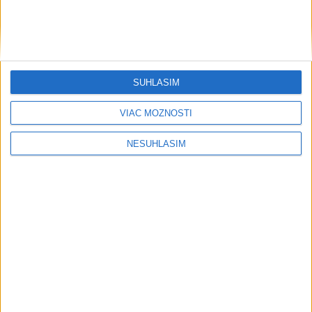
Šport
SÚHLASÍM
VIAC MOŽNOSTÍ
....
NESÚHLASÍM
....