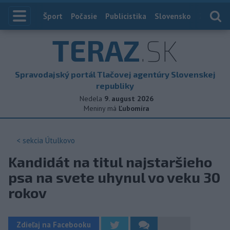
Index
Šport
Počasie
Publicistika
Slovensko
Zahranič
TERAZ
.SK
Spravodajský portál Tlačovej agentúry Slovenskej
republiky
Nedela
9. august 2026
Meniny má
Ľubomíra
< sekcia
Útulkovo
Kandidát na titul najstaršieho
psa na svete uhynul vo veku 30
rokov
Zdieľaj na Facebooku