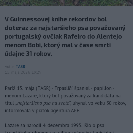
V Guinnessovej knihe rekordov bol
doteraz za najstaršieho psa považovaný
portugalský ovčiak Rafeiro do Alentejo
menom Bobi, ktorý mal v čase smrti
údajne 31 rokov.
Autor
TASR
15. mája 2026 19:29
Paríž 15. mája (TASR) - Trpasličí španiel - papillon -
menom Lazare, ktorý bol považovaný za kandidáta na
titul
„najstaršieho psa na svete
“, uhynul vo veku 30 rokov,
informovala v piatok agentúra AFP.
Lazare sa narodil 4. decembra 1995. Išlo o psa
trpasličieho plemena papillon známeho typickými