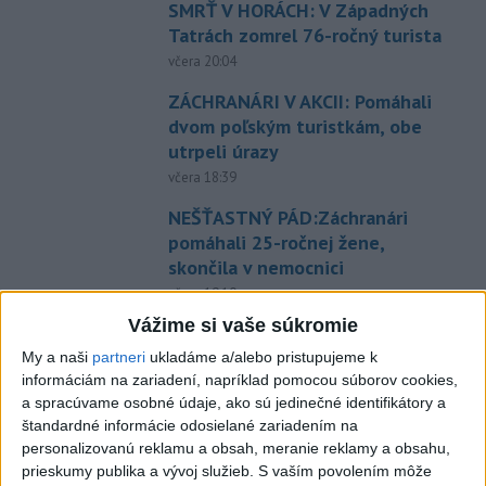
SMRŤ V HORÁCH: V Západných
Tatrách zomrel 76-ročný turista
včera 20:04
ZÁCHRANÁRI V AKCII: Pomáhali
dvom poľským turistkám, obe
utrpeli úrazy
včera 18:39
NEŠŤASTNÝ PÁD:Záchranári
pomáhali 25-ročnej žene,
skončila v nemocnici
včera 19:10
Vážime si vaše súkromie
MLADÍK VYPADOL Z FERRATY:
Na Skalke pri Kremnici
My a naši
partneri
ukladáme a/alebo pristupujeme k
informáciám na zariadení, napríklad pomocou súborov cookies,
zasahovali záchranári
a spracúvame osobné údaje, ako sú jedinečné identifikátory a
včera 17:19
štandardné informácie odosielané zariadením na
Omán: Rokovania o
personalizovanú reklamu a obsah, meranie reklamy a obsahu,
prieskumy publika a vývoj služieb.
S vaším povolením môže
Hormuzskom prielive sú