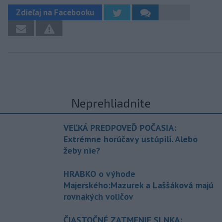
Zdieľaj na Facebooku
Neprehliadnite
VEĽKÁ PREDPOVEĎ POČASIA:
Extrémne horúčavy ustúpili. Alebo
žeby nie?
HRABKO o výhode
Majerského:Mazurek a Laššáková majú
rovnakých voličov
ČIASTOČNÉ ZATMENIE SLNKA: