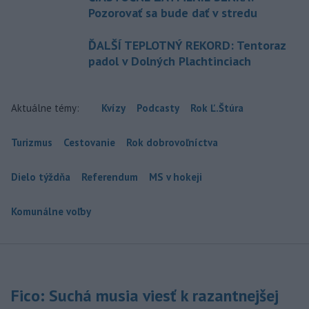
Pozorovať sa bude dať v stredu
ĎALŠÍ TEPLOTNÝ REKORD: Tentoraz
padol v Dolných Plachtinciach
Aktuálne témy:
Kvízy
Podcasty
Rok Ľ.Štúra
Turizmus
Cestovanie
Rok dobrovoľníctva
Dielo týždňa
Referendum
MS v hokeji
Komunálne voľby
Fico: Suchá musia viesť k razantnejšej