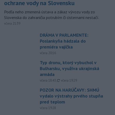
ochrane vody na Slovensku
Podľa neho zmenená ústava a zákaz vývozu vody zo
Slovenska do zahraničia potrubím či cisternami nestačí.
včera 21:39
DRÁMA V PARLAMENTE:
Poslankyňa hádzala do
premiéra vajíčka
včera 20:16
Typ dronu, ktorý vybuchol v
Bulharsku, využíva ukrajinská
armáda
aktualizované
včera 18:43
,
včera 19:29
POZOR NA HARÚČAVY: SHMÚ
vydalo výstrahy prvého stupňa
pred teplom
včera 19:28