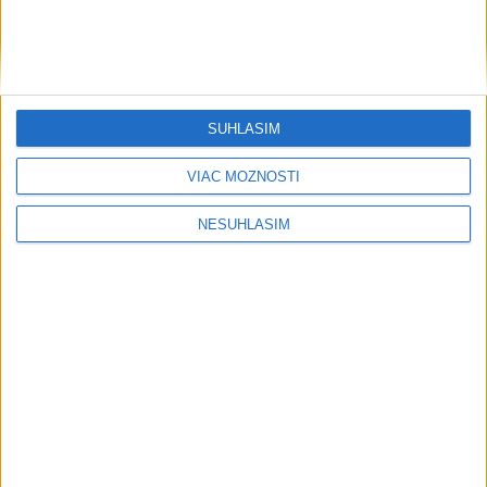
SÚHLASÍM
VIAC MOŽNOSTÍ
NESÚHLASÍM
....