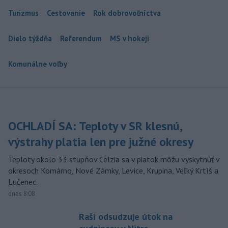
Turizmus
Cestovanie
Rok dobrovoľníctva
Dielo týždňa
Referendum
MS v hokeji
Komunálne voľby
OCHLADÍ SA: Teploty v SR klesnú,
výstrahy platia len pre južné okresy
Teploty okolo 33 stupňov Celzia sa v piatok môžu vyskytnúť v
okresoch Komárno, Nové Zámky, Levice, Krupina, Veľký Krtíš a
Lučenec.
dnes 8:08
Raši odsudzuje útok na