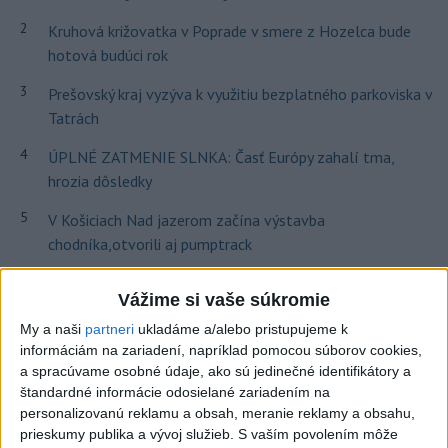
2
Kruhová križovatka v Poprade v smere z Hozelca bude
hotová budúci rok
3
Prešovský kraj vyzýva k využitiu bezplatného parkoviska v
Tatrách
4
ÚPLNÉ ZATMENIE SLNKA: Časť Európy zahalí tma,
hrozia dôsledky
5
V Košiciach Nad jazerom začína výstavba
chodníka,otvorili aj pumptrack
6
Historik Zajac: Územie Slovenska bolo jadrom poľsko-
Vážime si vaše súkromie
uhorských vzťahov
My a naši
partneri
ukladáme a/alebo pristupujeme k
7
Mesto Martin vypovedalo zmluvy na tri rozpracované
informáciám na zariadení, napríklad pomocou súborov cookies,
investičné akcie
a spracúvame osobné údaje, ako sú jedinečné identifikátory a
štandardné informácie odosielané zariadením na
personalizovanú reklamu a obsah, meranie reklamy a obsahu,
Najnovšie správy na Teraz.sk
prieskumy publika a vývoj služieb.
S vaším povolením môže