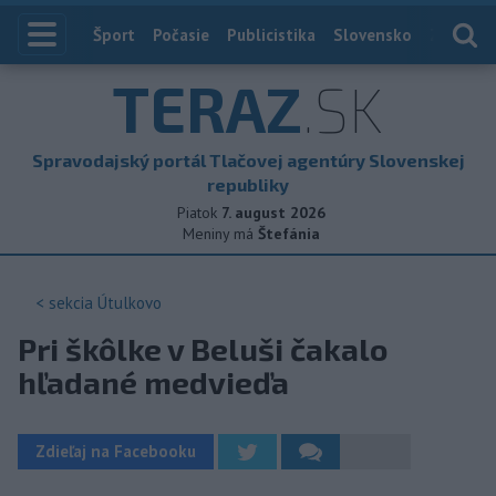
Index
Šport
Počasie
Publicistika
Slovensko
Zahranič
TERAZ
.SK
Spravodajský portál Tlačovej agentúry Slovenskej
republiky
Piatok
7. august 2026
Meniny má
Štefánia
< sekcia
Útulkovo
Pri škôlke v Beluši čakalo
hľadané medvieďa
Zdieľaj na Facebooku