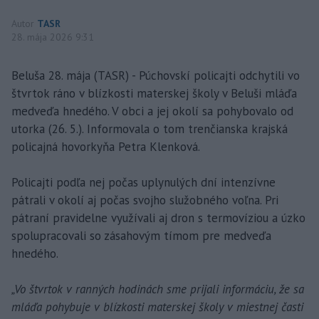
Autor
TASR
28. mája 2026 9:31
Beluša 28. mája (TASR) - Púchovskí policajti odchytili vo
štvrtok ráno v blízkosti materskej školy v Beluši mláďa
medveďa hnedého. V obci a jej okolí sa pohybovalo od
utorka (26. 5.). Informovala o tom trenčianska krajská
policajná hovorkyňa Petra Klenková.
Policajti podľa nej počas uplynulých dní intenzívne
pátrali v okolí aj počas svojho služobného voľna. Pri
pátraní pravidelne využívali aj dron s termovíziou a úzko
spolupracovali so zásahovým tímom pre medveďa
hnedého.
„Vo štvrtok v ranných hodinách sme prijali informáciu, že sa
mláďa pohybuje v blízkosti materskej školy v miestnej časti