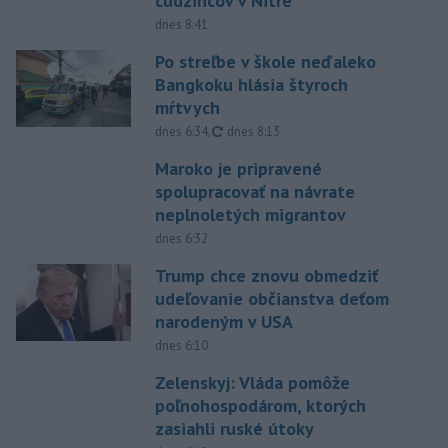
cudzincov v Nitre
dnes 8:41
Po streľbe v škole neďaleko
Bangkoku hlásia štyroch
mŕtvych
aktualizované
dnes 6:34
,
dnes 8:13
Maroko je pripravené
spolupracovať na návrate
neplnoletých migrantov
dnes 6:32
Trump chce znovu obmedziť
udeľovanie občianstva deťom
narodeným v USA
dnes 6:10
Zelenskyj: Vláda pomôže
poľnohospodárom, ktorých
zasiahli ruské útoky