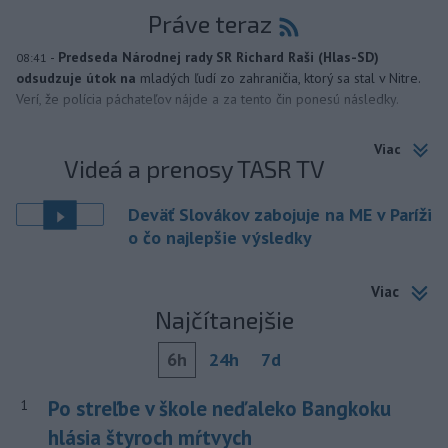
Práve teraz
-
Predseda Národnej rady SR Richard Raši (Hlas-SD)
08:41
odsudzuje útok na
mladých ľudí zo zahraničia, ktorý sa stal v Nitre.
Verí, že polícia páchateľov nájde a za tento čin ponesú následky.
Viac
Videá a prenosy TASR TV
Deväť Slovákov zabojuje na ME v Paríži
o čo najlepšie výsledky
Viac
Najčítanejšie
6h
24h
7d
Po streľbe v škole neďaleko Bangkoku
1
hlásia štyroch mŕtvych