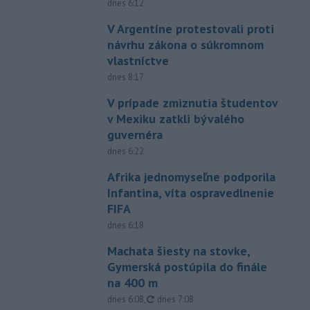
dnes 6:12
V Argentíne protestovali proti
návrhu zákona o súkromnom
vlastníctve
dnes 8:17
V prípade zmiznutia študentov
v Mexiku zatkli bývalého
guvernéra
dnes 6:22
Afrika jednomyseľne podporila
Infantina, víta ospravedlnenie
FIFA
dnes 6:18
Machata šiesty na stovke,
Gymerská postúpila do finále
na 400 m
aktualizované
dnes 6:08
,
dnes 7:08