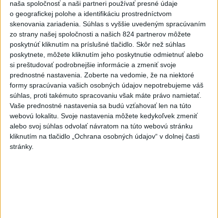
naša spoločnosť a naši partneri používať presné údaje
Vyhlásenia
o geografickej polohe a identifikáciu prostredníctvom
Priame prenosy z Národnej rady SR
skenovania zariadenia. Súhlas s vyššie uvedeným spracúvaním
zo strany našej spoločnosti a našich 824 partnerov môžete
poskytnúť kliknutím na príslušné tlačidlo. Skôr než súhlas
poskytnete, môžete kliknutím jeho poskytnutie odmietnuť alebo
si preštudovať podrobnejšie informácie a zmeniť svoje
Politika na sociálnych sieťach
prednostné nastavenia.
Zoberte na vedomie, že na niektoré
formy spracúvania vašich osobných údajov nepotrebujeme váš
súhlas, proti takémuto spracovaniu však máte právo namietať.
Zobraziť viac
Info
Vaše prednostné nastavenia sa budú vzťahovať len na túto
webovú lokalitu. Svoje nastavenia môžete kedykoľvek zmeniť
alebo svoj súhlas odvolať návratom na túto webovú stránku
Najnovšie videá
Najsledovanejšie videá
kliknutím na tlačidlo „Ochrana osobných údajov“ v dolnej časti
stránky.
FRAGMENTY #5 – Cenzúra 1966 –
1972, média a kultúra
dnes 05:00
|
Ústav pamäti národa
|
4
zobrazení
40.⁠ ⁠výročie smrti Hartmuta Tautza:
MÁM PRÁVO ODÍSŤ AJ...
dnes 04:20
|
Ústav pamäti národa
|
114