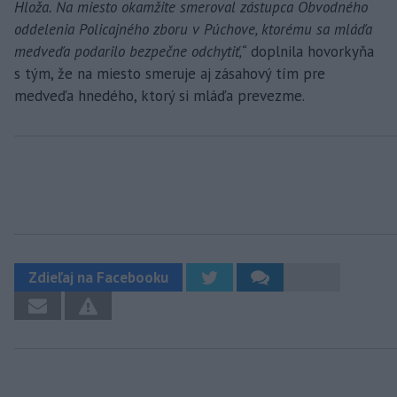
Hloža. Na miesto okamžite smeroval zástupca Obvodného
oddelenia Policajného zboru v Púchove, ktorému sa mláďa
medveďa podarilo bezpečne odchytiť,“
doplnila hovorkyňa
s tým, že na miesto smeruje aj zásahový tím pre
medveďa hnedého, ktorý si mláďa prevezme.
Zdieľaj na Facebooku