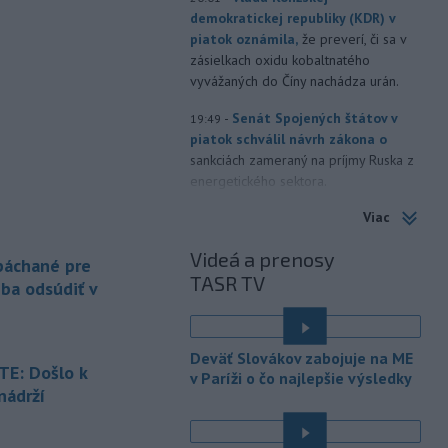
demokratickej republiky (KDR) v
piatok oznámila,
že preverí, či sa v
zásielkach oxidu kobaltnatého
vyvážaných do Číny nachádza urán.
-
Senát Spojených štátov v
19:49
piatok schválil návrh zákona o
sankciách zameraný na príjmy Ruska z
energetického sektora.
Viac
-
Slovenská polícia prispela k
16:08
objasneniu prípadu prevádzačstva,
Videá a prenosy
ktorý sa podarilo ukončiť
 páchané pre
TASR TV
právoplatným odsúdením páchateľa v
eba odsúdiť v
Maďarsku.
-
Piatkový požiar v
15:21
Deväť Slovákov zabojuje na ME
bratislavskej rafinérii Slovnaft je
E: Došlo k
v Paríži o čo najlepšie výsledky
pod kontrolou.
Príčina jeho vzniku
nádrží
bude predmetom vyšetrovania. Pre
é
TASR to potvrdil hovorca rafinérie
Anton Molnár.