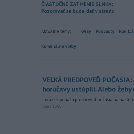
ČIASTOČNÉ ZATMENIE SLNKA:
Pozorovať sa bude dať v stredu
Aktuálne témy:
Kvízy
Podcasty
Rok Ľ.Š
Komunálne voľby
VEĽKÁ PREDPOVEĎ POČASIA:
horúčavy ustúpili. Alebo žeby 
Teraz.sk prináša predpoveď počasia na nasledu
včera 16:00