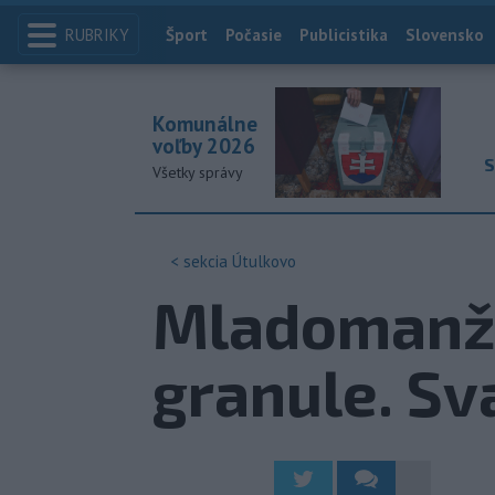
RUBRIKY
Index
Šport
Počasie
Publicistika
Slovensko
Komunálne
voľby 2026
S
Všetky správy
< sekcia
Útulkovo
Mladomanžel
granule. Sv