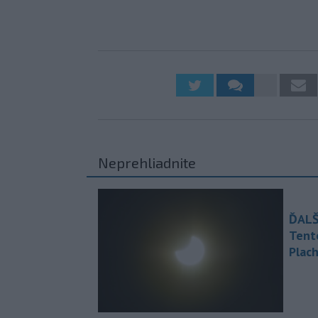
Neprehliadnite
ĎALŠ
Tent
Plach