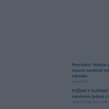
Prezident: Násilie
rasovú nenávisť tr
zárodku
včera 12:33
POŽIAR V SLOVNAFT
narušeniu jednej z 
aktualizovan
včera 14:20
,
včera 15:46