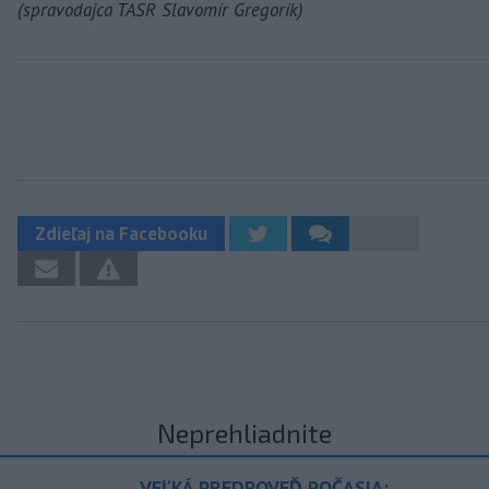
(spravodajca TASR Slavomír Gregorík)
Zdieľaj na Facebooku
Neprehliadnite
VEĽKÁ PREDPOVEĎ POČASIA: