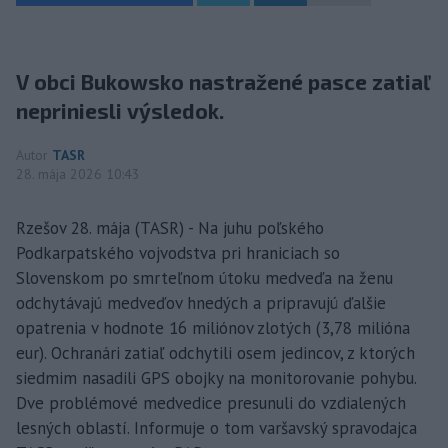
V obci Bukowsko nastražené pasce zatiaľ
nepriniesli výsledok.
Autor
TASR
28. mája 2026 10:43
Rzešov 28. mája (TASR) - Na juhu poľského
Podkarpatského vojvodstva pri hraniciach so
Slovenskom po smrteľnom útoku medveďa na ženu
odchytávajú medveďov hnedých a pripravujú ďalšie
opatrenia v hodnote 16 miliónov zlotých (3,78 milióna
eur). Ochranári zatiaľ odchytili osem jedincov, z ktorých
siedmim nasadili GPS obojky na monitorovanie pohybu.
Dve problémové medvedice presunuli do vzdialených
lesných oblastí. Informuje o tom varšavský spravodajca