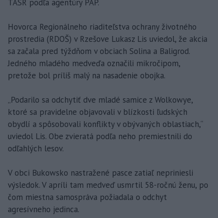
TASR podľa agentúry PAP.
Hovorca Regionálneho riaditeľstva ochrany životného
prostredia (RDOŠ) v Rzešove Lukasz Lis uviedol, že akcia
sa začala pred týždňom v obciach Solina a Baligrod.
Jedného mladého medveďa označili mikročipom,
pretože bol príliš malý na nasadenie obojka.
„Podarilo sa odchytiť dve mladé samice z Wolkowye,
ktoré sa pravidelne objavovali v blízkosti ľudských
obydlí a spôsobovali konflikty v obývaných oblastiach,“
uviedol Lis. Obe zvieratá podľa neho premiestnili do
odľahlých lesov.
V obci Bukowsko nastražené pasce zatiaľ nepriniesli
výsledok. V apríli tam medveď usmrtil 58-ročnú ženu, po
čom miestna samospráva požiadala o odchyt
agresívneho jedinca.