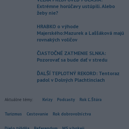
Extrémne horúčavy ustúpili. Alebo
žeby nie?
HRABKO o výhode
Majerského:Mazurek a Laššáková majú
rovnakých voličov
ČIASTOČNÉ ZATMENIE SLNKA:
Pozorovať sa bude dať v stredu
ĎALŠÍ TEPLOTNÝ REKORD: Tentoraz
padol v Dolných Plachtinciach
Aktuálne témy:
Kvízy
Podcasty
Rok Ľ.Štúra
Turizmus
Cestovanie
Rok dobrovoľníctva
Dielo týždňa
Referendum
MS v hokeji