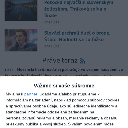
Potocká najväčším slovenským
želiezkom, Trníková sníva o
finále
dnes 9:11
Slováci prehrali duel o bronz,
Štolc: Hodnotí sa to ťažko
dnes 10:18
Práve teraz
-
Slovenskí hasiči naďalej pokračujú vo svojom nasadení vo
10:52
Francúzsku.
Uplynulé dni sa niesli v znamení intenzívnej práce v
teréne, spolupráce s francúzskymi hasičmi, ale aj údržby techniky a
Vážime si vaše súkromie
potrebnej regenerácie síl.
My a naši
partneri
ukladáme a/alebo pristupujeme k
informáciám na zariadení, napríklad pomocou súborov cookies,
Viac
Videá a prenosy TASR TV
a spracúvame osobné údaje, ako sú jedinečné identifikátory a
štandardné informácie odosielané zariadením na
personalizovanú reklamu a obsah, meranie reklamy a obsahu,
Deväť Slovákov zabojuje na ME v Paríži
prieskumy publika a vývoj služieb.
S vaším povolením môže
o čo najlepšie výsledky