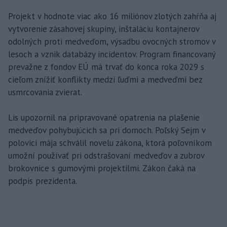
Projekt v hodnote viac ako 16 miliónov zlotých zahŕňa aj
vytvorenie zásahovej skupiny, inštaláciu kontajnerov
odolných proti medveďom, výsadbu ovocných stromov v
lesoch a vznik databázy incidentov. Program financovaný
prevažne z fondov EÚ má trvať do konca roka 2029 s
cieľom znížiť konflikty medzi ľuďmi a medveďmi bez
usmrcovania zvierat.
Lis upozornil na pripravované opatrenia na plašenie
medveďov pohybujúcich sa pri domoch. Poľský Sejm v
polovici mája schválil novelu zákona, ktorá poľovníkom
umožní používať pri odstrašovaní medveďov a zubrov
brokovnice s gumovými projektilmi. Zákon čaká na
podpis prezidenta.