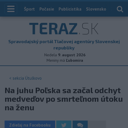
Index
Šport
Počasie
Publicistika
Slovensko
Zahranič
TERAZ
.SK
Spravodajský portál Tlačovej agentúry Slovenskej
republiky
Nedela
9. august 2026
Meniny má
Ľubomíra
< sekcia
Útulkovo
Na juhu Poľska sa začal odchyt
medveďov po smrteľnom útoku
na ženu
Zdieľaj na Facebooku