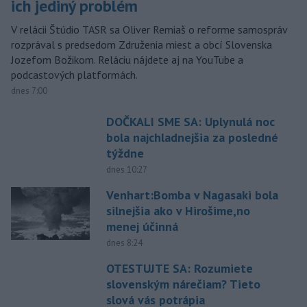
ich jediný problém
V relácii Štúdio TASR sa Oliver Remiaš o reforme samospráv
rozprával s predsedom Združenia miest a obcí Slovenska
Jozefom Božikom. Reláciu nájdete aj na YouTube a
podcastových platformách.
dnes 7:00
DOČKALI SME SA: Uplynulá noc
bola najchladnejšia za posledné
týždne
dnes 10:27
Venhart:Bomba v Nagasaki bola
silnejšia ako v Hirošime,no
menej účinná
dnes 8:24
OTESTUJTE SA: Rozumiete
slovenským nárečiam? Tieto
slová vás potrápia