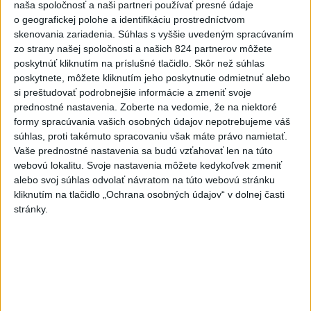
naša spoločnosť a naši partneri používať presné údaje
o geografickej polohe a identifikáciu prostredníctvom
Viac
skenovania zariadenia. Súhlas s vyššie uvedeným spracúvaním
zo strany našej spoločnosti a našich 824 partnerov môžete
Najčítanejšie
poskytnúť kliknutím na príslušné tlačidlo. Skôr než súhlas
poskytnete, môžete kliknutím jeho poskytnutie odmietnuť alebo
6h
24h
7d
si preštudovať podrobnejšie informácie a zmeniť svoje
prednostné nastavenia.
Zoberte na vedomie, že na niektoré
DRÁMA V PARLAMENTE: Poslankyňa
1
formy spracúvania vašich osobných údajov nepotrebujeme váš
hádzala do premiéra vajíčka
súhlas, proti takémuto spracovaniu však máte právo namietať.
Vaše prednostné nastavenia sa budú vzťahovať len na túto
2
Festival Lovestream 2026 pokračuje, druhý deň zakončil
webovú lokalitu. Svoje nastavenia môžete kedykoľvek zmeniť
alebo svoj súhlas odvolať návratom na túto webovú stránku
Robbie Williams
kliknutím na tlačidlo „Ochrana osobných údajov“ v dolnej časti
3
Skončili ďalšie desiatky menších pôšt, samosprávam sa
stránky.
to nepáči
4
SMRŤ V HORÁCH: V Západných Tatrách zomrel 76-ročný
turista
5
VEĽKÁ PREDPOVEĎ POČASIA: Extrémne horúčavy