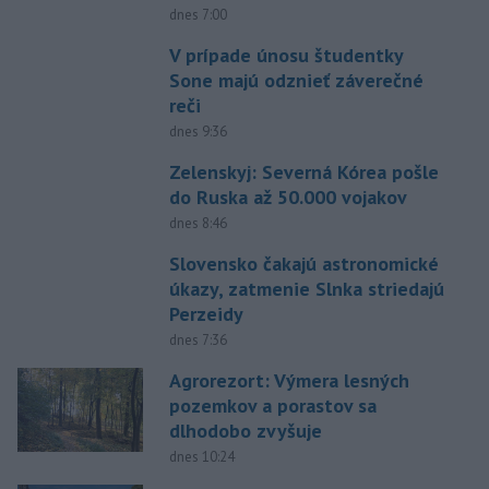
dnes 7:00
V prípade únosu študentky
Sone majú odznieť záverečné
reči
dnes 9:36
Zelenskyj: Severná Kórea pošle
do Ruska až 50.000 vojakov
dnes 8:46
Slovensko čakajú astronomické
úkazy, zatmenie Slnka striedajú
Perzeidy
dnes 7:36
Agrorezort: Výmera lesných
pozemkov a porastov sa
dlhodobo zvyšuje
dnes 10:24