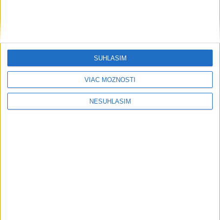
....
SÚHLASÍM
VIAC MOŽNOSTÍ
NESÚHLASÍM
....