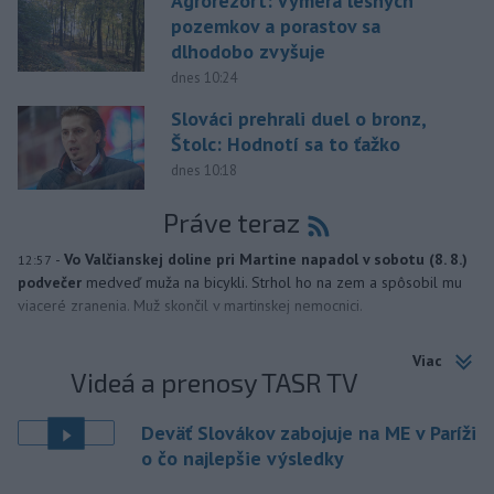
Agrorezort: Výmera lesných
pozemkov a porastov sa
dlhodobo zvyšuje
dnes 10:24
Slováci prehrali duel o bronz,
Štolc: Hodnotí sa to ťažko
dnes 10:18
Práve teraz
-
Vo Valčianskej doline pri Martine napadol v sobotu (8. 8.)
12:57
podvečer
medveď muža na bicykli. Strhol ho na zem a spôsobil mu
viaceré zranenia. Muž skončil v martinskej nemocnici.
Viac
Videá a prenosy TASR TV
Deväť Slovákov zabojuje na ME v Paríži
o čo najlepšie výsledky