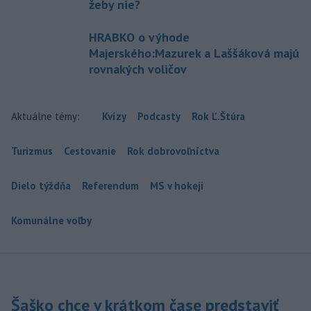
žeby nie?
HRABKO o výhode
Majerského:Mazurek a Laššáková majú
rovnakých voličov
Aktuálne témy:
Kvízy
Podcasty
Rok Ľ.Štúra
Turizmus
Cestovanie
Rok dobrovoľníctva
Dielo týždňa
Referendum
MS v hokeji
Komunálne voľby
Šaško chce v krátkom čase predstaviť