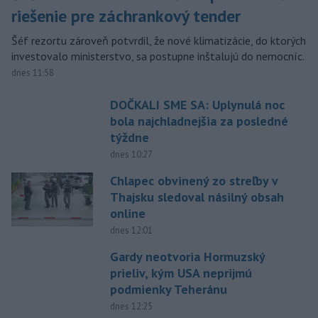
riešenie pre záchrankový tender
Šéf rezortu zároveň potvrdil, že nové klimatizácie, do ktorých
investovalo ministerstvo, sa postupne inštalujú do nemocníc.
dnes 11:58
DOČKALI SME SA: Uplynulá noc
bola najchladnejšia za posledné
týždne
dnes 10:27
Chlapec obvinený zo streľby v
Thajsku sledoval násilný obsah
online
dnes 12:01
Gardy neotvoria Hormuzský
prieliv, kým USA neprijmú
podmienky Teheránu
dnes 12:25