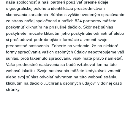
naša spoločnosť a naši partneri používať presné údaje
6
OTESTUJTE SA: Rozumiete slovenským nárečiam? Tieto
o geografickej polohe a identifikáciu prostredníctvom
slová vás potrápia
skenovania zariadenia. Súhlas s vyššie uvedeným spracúvaním
zo strany našej spoločnosti a našich 824 partnerov môžete
7
Najmenej 21 mŕtvych po zrážke dvoch autobusov na juhu
poskytnúť kliknutím na príslušné tlačidlo. Skôr než súhlas
Nigeru
poskytnete, môžete kliknutím jeho poskytnutie odmietnuť alebo
si preštudovať podrobnejšie informácie a zmeniť svoje
Najnovšie správy na Teraz.sk
prednostné nastavenia.
Zoberte na vedomie, že na niektoré
formy spracúvania vašich osobných údajov nepotrebujeme váš
Vyhlásenia
súhlas, proti takémuto spracovaniu však máte právo namietať.
Vaše prednostné nastavenia sa budú vzťahovať len na túto
Priame prenosy z Národnej rady SR
webovú lokalitu. Svoje nastavenia môžete kedykoľvek zmeniť
alebo svoj súhlas odvolať návratom na túto webovú stránku
kliknutím na tlačidlo „Ochrana osobných údajov“ v dolnej časti
stránky.
Politika na sociálnych sieťach
Zobraziť viac
Info