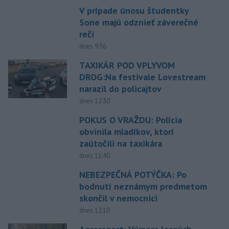
V prípade únosu študentky
Sone majú odznieť záverečné
reči
dnes 9:36
TAXIKÁR POD VPLYVOM
DROG:Na festivale Lovestream
narazil do policajtov
dnes 12:30
POKUS O VRAŽDU: Polícia
obvinila mladíkov, ktorí
zaútočili na taxikára
dnes 11:40
NEBEZPEČNÁ POTÝČKA: Po
bodnutí neznámym predmetom
skončil v nemocnici
dnes 12:10