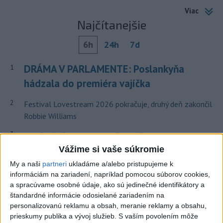
Viac
Najčítanejšie
6h
24h
7d
DRÁMA V PARLAMENTE: Poslankyňa
1
hádzala do premiéra vajíčka
2
Festival Lovestream 2026 pokračuje, druhý deň zakončil
Robbie Williams
3
Skončili ďalšie desiatky menších pôšt, samosprávam sa
to nepáči
Vážime si vaše súkromie
My a naši
partneri
ukladáme a/alebo pristupujeme k
4
SMRŤ V HORÁCH: V Západných Tatrách zomrel 76-ročný
informáciám na zariadení, napríklad pomocou súborov cookies,
turista
a spracúvame osobné údaje, ako sú jedinečné identifikátory a
štandardné informácie odosielané zariadením na
5
VEĽKÁ PREDPOVEĎ POČASIA: Extrémne horúčavy
personalizovanú reklamu a obsah, meranie reklamy a obsahu,
ustúpili. Alebo žeby nie?
prieskumy publika a vývoj služieb.
S vaším povolením môže