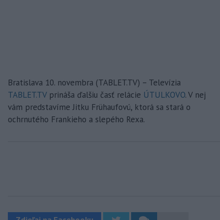
Bratislava 10. novembra (TABLET.TV) – Televízia
TABLET.TV
prináša ďalšiu časť relácie
ÚTULKOVO
. V nej
vám predstavíme Jitku Frühaufovú, ktorá sa stará o
ochrnutého Frankieho a slepého Rexa.
Zdieľaj na Facebooku