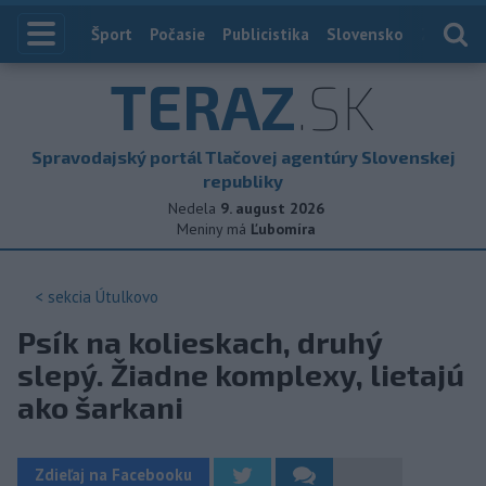
Index
Šport
Počasie
Publicistika
Slovensko
Zahranič
TERAZ
.SK
Spravodajský portál Tlačovej agentúry Slovenskej
republiky
Nedela
9. august 2026
Meniny má
Ľubomíra
< sekcia
Útulkovo
Psík na kolieskach, druhý
slepý. Žiadne komplexy, lietajú
ako šarkani
Zdieľaj na Facebooku