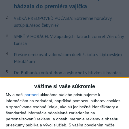
hádzala do premiéra vajíčka
2
VEĽKÁ PREDPOVEĎ POČASIA: Extrémne horúčavy
ustúpili. Alebo žeby nie?
3
SMRŤ V HORÁCH: V Západných Tatrách zomrel 76-ročný
turista
4
Prešov remizoval v domácom dueli 3. kola s Liptovským
Mikulášom
5
Do Bulharska vnikol dron a vybuchol v blízkosti hraníc s
Rumunskom
Vážime si vaše súkromie
6
Fico: Suchá musia viesť k razantnejšej ochrane vody na
My a naši
partneri
ukladáme a/alebo pristupujeme k
Slovensku
informáciám na zariadení, napríklad pomocou súborov cookies,
a spracúvame osobné údaje, ako sú jedinečné identifikátory a
7
Typ dronu, ktorý vybuchol v Bulharsku, využíva ukrajinská
štandardné informácie odosielané zariadením na
armáda
personalizovanú reklamu a obsah, meranie reklamy a obsahu,
prieskumy publika a vývoj služieb.
S vaším povolením môže