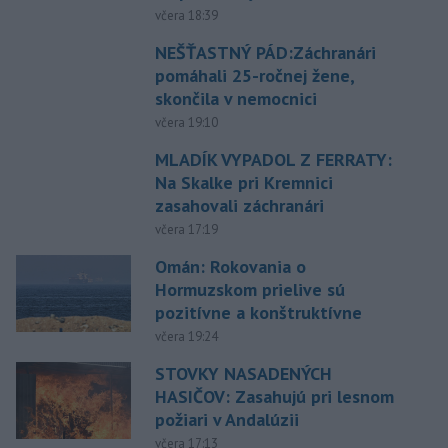
včera 18:39
NEŠŤASTNÝ PÁD:Záchranári
pomáhali 25-ročnej žene,
skončila v nemocnici
včera 19:10
MLADÍK VYPADOL Z FERRATY:
Na Skalke pri Kremnici
zasahovali záchranári
včera 17:19
Omán: Rokovania o
Hormuzskom prielive sú
pozitívne a konštruktívne
včera 19:24
STOVKY NASADENÝCH
HASIČOV: Zasahujú pri lesnom
požiari v Andalúzii
včera 17:13