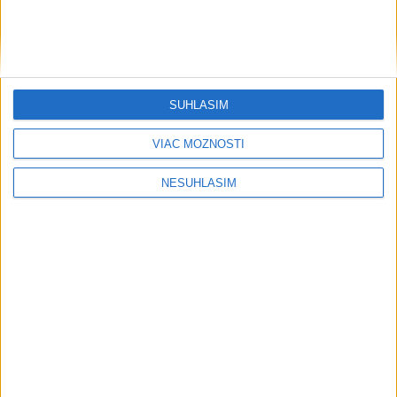
SÚHLASÍM
VIAC MOŽNOSTÍ
NESÚHLASÍM
....