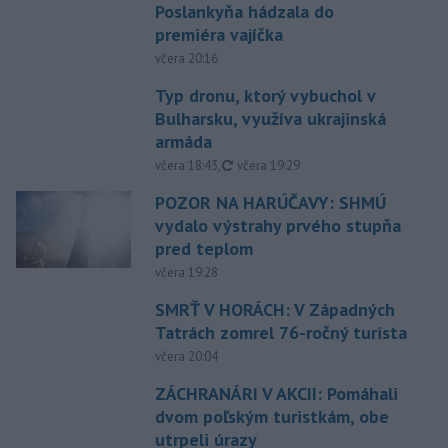
Poslankyňa hádzala do
premiéra vajíčka
včera 20:16
Typ dronu, ktorý vybuchol v
Bulharsku, využíva ukrajinská
armáda
aktualizované
včera 18:43
,
včera 19:29
POZOR NA HARÚČAVY: SHMÚ
vydalo výstrahy prvého stupňa
pred teplom
včera 19:28
SMRŤ V HORÁCH: V Západných
Tatrách zomrel 76-ročný turista
včera 20:04
ZÁCHRANÁRI V AKCII: Pomáhali
dvom poľským turistkám, obe
utrpeli úrazy