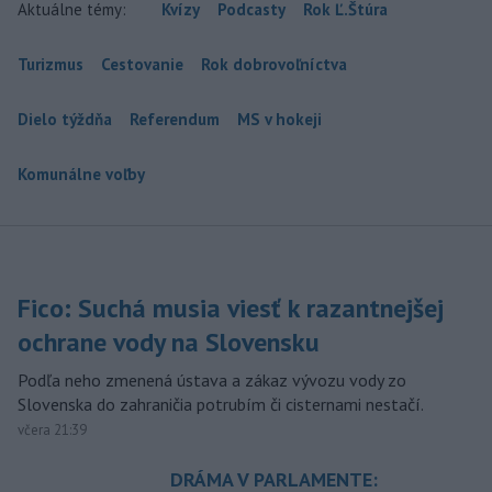
Aktuálne témy:
Kvízy
Podcasty
Rok Ľ.Štúra
Turizmus
Cestovanie
Rok dobrovoľníctva
Dielo týždňa
Referendum
MS v hokeji
Komunálne voľby
Fico: Suchá musia viesť k razantnejšej
ochrane vody na Slovensku
Podľa neho zmenená ústava a zákaz vývozu vody zo
Slovenska do zahraničia potrubím či cisternami nestačí.
včera 21:39
DRÁMA V PARLAMENTE: