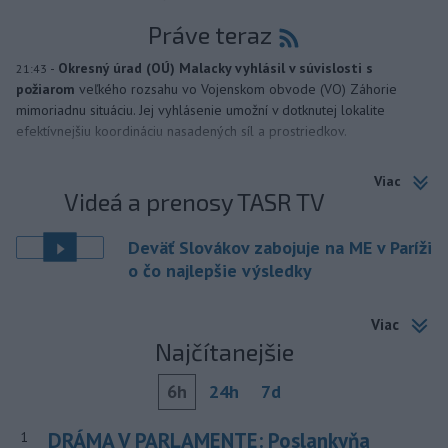
Práve teraz
-
Okresný úrad (OÚ) Malacky vyhlásil v súvislosti s
21:43
požiarom
veľkého rozsahu vo Vojenskom obvode (VO) Záhorie
mimoriadnu situáciu. Jej vyhlásenie umožní v dotknutej lokalite
efektívnejšiu koordináciu nasadených síl a prostriedkov.
Viac
Videá a prenosy TASR TV
Deväť Slovákov zabojuje na ME v Paríži
o čo najlepšie výsledky
Viac
Najčítanejšie
6h
24h
7d
DRÁMA V PARLAMENTE: Poslankyňa
1