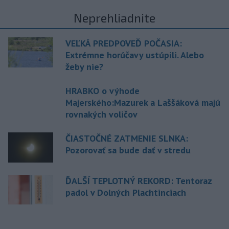
Neprehliadnite
VEĽKÁ PREDPOVEĎ POČASIA:
Extrémne horúčavy ustúpili. Alebo
žeby nie?
HRABKO o výhode
Majerského:Mazurek a Laššáková majú
rovnakých voličov
ČIASTOČNÉ ZATMENIE SLNKA:
Pozorovať sa bude dať v stredu
ĎALŠÍ TEPLOTNÝ REKORD: Tentoraz
padol v Dolných Plachtinciach