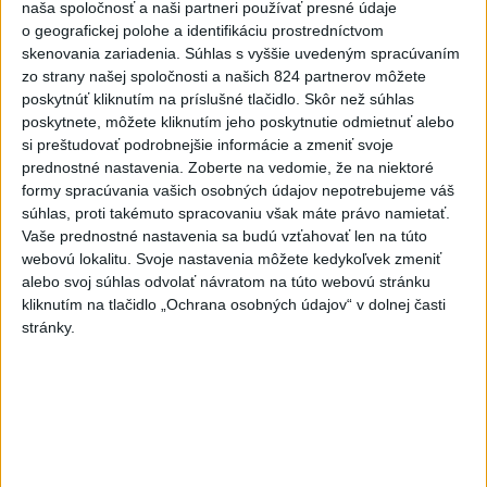
naša spoločnosť a naši partneri používať presné údaje
Najnovšie správy na Teraz.sk
o geografickej polohe a identifikáciu prostredníctvom
Vyhlásenia
skenovania zariadenia. Súhlas s vyššie uvedeným spracúvaním
zo strany našej spoločnosti a našich 824 partnerov môžete
Priame prenosy z Národnej rady SR
poskytnúť kliknutím na príslušné tlačidlo. Skôr než súhlas
poskytnete, môžete kliknutím jeho poskytnutie odmietnuť alebo
si preštudovať podrobnejšie informácie a zmeniť svoje
prednostné nastavenia.
Zoberte na vedomie, že na niektoré
formy spracúvania vašich osobných údajov nepotrebujeme váš
Politika na sociálnych sieťach
súhlas, proti takémuto spracovaniu však máte právo namietať.
Vaše prednostné nastavenia sa budú vzťahovať len na túto
webovú lokalitu. Svoje nastavenia môžete kedykoľvek zmeniť
Zobraziť viac
Info
alebo svoj súhlas odvolať návratom na túto webovú stránku
kliknutím na tlačidlo „Ochrana osobných údajov“ v dolnej časti
stránky.
Najnovšie videá
Najsledovanejšie videá
R. FICO: ČO SA NEZMESTILO NA
TLAČOVKU LXV.
včera 18:24
|
Smer - SSD
|
13903
zobrazení
T. Gašpar: Kto odstrihol lacné energie