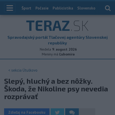
Index
Šport
Počasie
Publicistika
Slovensko
Zahranič
TERAZ
.SK
Spravodajský portál Tlačovej agentúry Slovenskej
republiky
Nedela
9. august 2026
Meniny má
Ľubomíra
< sekcia
Útulkovo
Slepý, hluchý a bez nôžky.
Škoda, že Nikoline psy nevedia
rozprávať
Zdieľaj na Facebooku