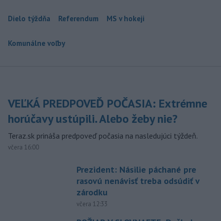
Dielo týždňa
Referendum
MS v hokeji
Komunálne voľby
VEĽKÁ PREDPOVEĎ POČASIA: Extrémne
horúčavy ustúpili. Alebo žeby nie?
Teraz.sk prináša predpoveď počasia na nasledujúci týždeň.
včera 16:00
Prezident: Násilie páchané pre
rasovú nenávisť treba odsúdiť v
zárodku
včera 12:33