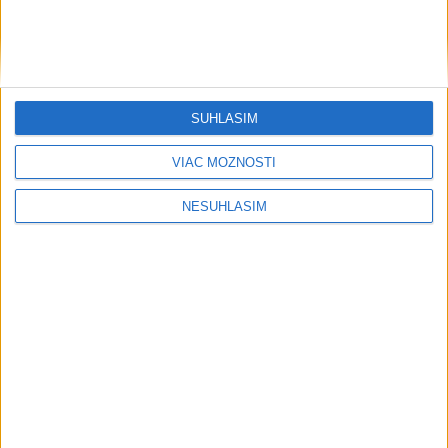
Počasie
AKTUÁLNA PREDPOVEĎ POČASIA NA SEDEM DNÍ
SÚHLASÍM
VIAC MOŽNOSTÍ
NESÚHLASÍM
....
....