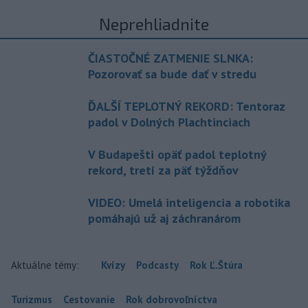
Neprehliadnite
ČIASTOČNÉ ZATMENIE SLNKA:
Pozorovať sa bude dať v stredu
ĎALŠÍ TEPLOTNÝ REKORD: Tentoraz
padol v Dolných Plachtinciach
V Budapešti opäť padol teplotný
rekord, tretí za päť týždňov
VIDEO: Umelá inteligencia a robotika
pomáhajú už aj záchranárom
Aktuálne témy:
Kvízy
Podcasty
Rok Ľ.Štúra
Turizmus
Cestovanie
Rok dobrovoľníctva