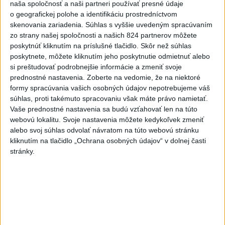
naša spoločnosť a naši partneri používať presné údaje
o geografickej polohe a identifikáciu prostredníctvom
skenovania zariadenia. Súhlas s vyššie uvedeným spracúvaním
Zobraziť viac
Info
zo strany našej spoločnosti a našich 824 partnerov môžete
poskytnúť kliknutím na príslušné tlačidlo. Skôr než súhlas
poskytnete, môžete kliknutím jeho poskytnutie odmietnuť alebo
Najnovšie videá
Najsledovanejšie videá
si preštudovať podrobnejšie informácie a zmeniť svoje
prednostné nastavenia.
Zoberte na vedomie, že na niektoré
Kontrolný deň na Spišskom hrade
formy spracúvania vašich osobných údajov nepotrebujeme váš
potvrdil výrazný pokrok...
súhlas, proti takémuto spracovaniu však máte právo namietať.
včera 18:09
|
Ministerstvo kultúry SR
|
16
Vaše prednostné nastavenia sa budú vzťahovať len na túto
zobrazení
webovú lokalitu. Svoje nastavenia môžete kedykoľvek zmeniť
alebo svoj súhlas odvolať návratom na túto webovú stránku
⁉️FICO, KDE STE⁉️ČO TIE VAŠE DRÍSTY
O BENZÍNE⁉️VŠETKÝCH...
kliknutím na tlačidlo „Ochrana osobných údajov“ v dolnej časti
stránky.
včera 17:02
|
Jakab Július
|
6677
zobrazení
Taraba: Rozvíjame všetky kúty
Slovenska
včera 16:57
|
Taraba Tomáš
|
4432
zobrazení
Najnovšie statusy štátnych inštitúcií