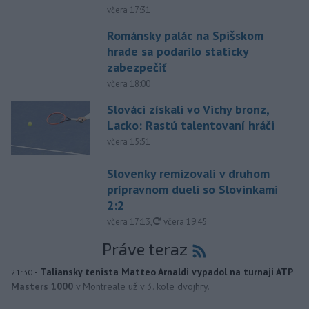
včera 17:31
Románsky palác na Spišskom
hrade sa podarilo staticky
zabezpečiť
včera 18:00
Slováci získali vo Vichy bronz,
Lacko: Rastú talentovaní hráči
včera 15:51
Slovenky remizovali v druhom
prípravnom dueli so Slovinkami
2:2
aktualizované
včera 17:13
,
včera 19:45
Práve teraz
-
Taliansky tenista Matteo Arnaldi vypadol na turnaji ATP
21:30
Masters 1000
v Montreale už v 3. kole dvojhry.