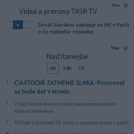
Viac
Videá a prenosy TASR TV
Deväť Slovákov zabojuje na ME v Paríži
o čo najlepšie výsledky
Viac
Najčítanejšie
6h
24h
7d
ČIASTOČNÉ ZATMENIE SLNKA: Pozorovať
1
sa bude dať v stredu
2
V časti Košice-Krásna otvorili park pomenovaný po
kňazovi Semivanovi
3
POŽIAR V SLOVNAFTE: Došlo k narušeniu jednej z nádrží
4