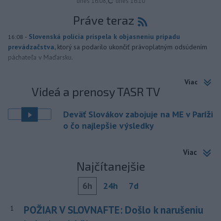
aktualizované
dnes 16:08
,
dnes 16:10
Práve teraz
-
Slovenská polícia prispela k objasneniu prípadu
16:08
prevádzačstva,
ktorý sa podarilo ukončiť právoplatným odsúdením
páchateľa v Maďarsku.
Viac
Videá a prenosy TASR TV
Deväť Slovákov zabojuje na ME v Paríži
o čo najlepšie výsledky
Viac
Najčítanejšie
6h
24h
7d
POŽIAR V SLOVNAFTE: Došlo k narušeniu
1