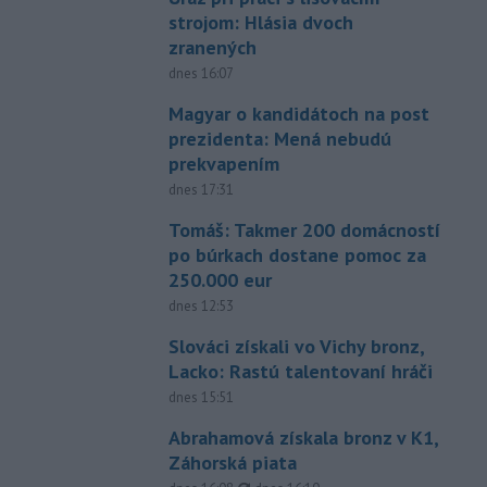
strojom: Hlásia dvoch
zranených
dnes 16:07
Magyar o kandidátoch na post
prezidenta: Mená nebudú
prekvapením
dnes 17:31
Tomáš: Takmer 200 domácností
po búrkach dostane pomoc za
250.000 eur
dnes 12:53
Slováci získali vo Vichy bronz,
Lacko: Rastú talentovaní hráči
dnes 15:51
Abrahamová získala bronz v K1,
Záhorská piata