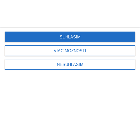
Počasie
AKTUÁLNA PREDPOVEĎ POČASIA NA SEDEM DNÍ
SÚHLASÍM
VIAC MOŽNOSTÍ
....
NESÚHLASÍM
....