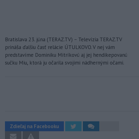
Bratislava 23. júna (TERAZ.TV) – Televízia TERAZ.TV
prináša ďalšiu časť relácie ÚTULKOVO. V nej vám
predstavíme Dominiku Mitríkovú aj jej hendikepovanú
sučku Miu, ktorá ju očarila svojimi nádhernými očami.
Zdieľaj na Facebooku