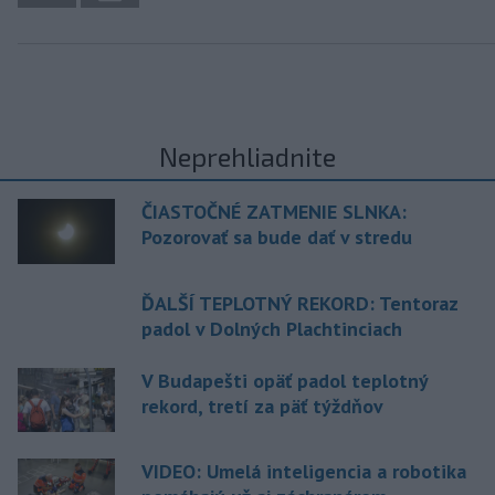
Neprehliadnite
ČIASTOČNÉ ZATMENIE SLNKA:
Pozorovať sa bude dať v stredu
ĎALŠÍ TEPLOTNÝ REKORD: Tentoraz
padol v Dolných Plachtinciach
V Budapešti opäť padol teplotný
rekord, tretí za päť týždňov
VIDEO: Umelá inteligencia a robotika