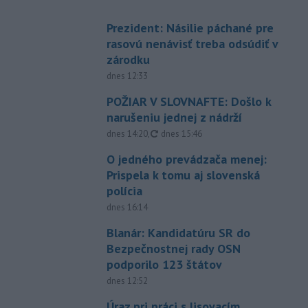
Prezident: Násilie páchané pre
rasovú nenávisť treba odsúdiť v
zárodku
dnes 12:33
POŽIAR V SLOVNAFTE: Došlo k
narušeniu jednej z nádrží
aktualizované
dnes 14:20
,
dnes 15:46
O jedného prevádzača menej:
Prispela k tomu aj slovenská
polícia
dnes 16:14
Blanár: Kandidatúru SR do
Bezpečnostnej rady OSN
podporilo 123 štátov
dnes 12:52
Úraz pri práci s lisovacím