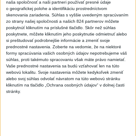
naša spoločnosť a naši partneri používať presné údaje
o geografickej polohe a identifikáciu prostredníctvom
Vyhlásenia
skenovania zariadenia. Súhlas s vyššie uvedeným spracúvaním
Priame prenosy z Národnej rady SR
zo strany našej spoločnosti a našich 824 partnerov môžete
poskytnúť kliknutím na príslušné tlačidlo. Skôr než súhlas
poskytnete, môžete kliknutím jeho poskytnutie odmietnuť alebo
si preštudovať podrobnejšie informácie a zmeniť svoje
prednostné nastavenia.
Zoberte na vedomie, že na niektoré
Politika na sociálnych sieťach
formy spracúvania vašich osobných údajov nepotrebujeme váš
súhlas, proti takémuto spracovaniu však máte právo namietať.
Vaše prednostné nastavenia sa budú vzťahovať len na túto
Zobraziť viac
Info
webovú lokalitu. Svoje nastavenia môžete kedykoľvek zmeniť
alebo svoj súhlas odvolať návratom na túto webovú stránku
kliknutím na tlačidlo „Ochrana osobných údajov“ v dolnej časti
Najnovšie videá
Najsledovanejšie videá
stránky.
R. BESTRO: KEĎ NAĎOVI UŽ ÚPLNE
PREPÍNA - NA JEHO ZMLUVÁ...
dnes 14:51
|
Smer - SSD
|
2554
zobrazení
‼️DUNAJSKÁ STREDA‼️dnes o 17.00 na
Námestí Jehudu Aszad...