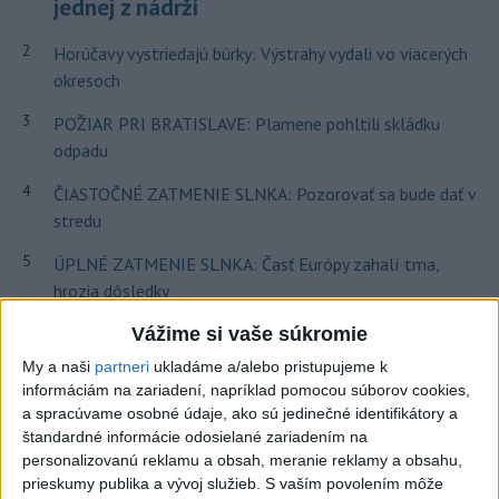
jednej z nádrží
2
Horúčavy vystriedajú búrky: Výstrahy vydali vo viacerých
okresoch
3
POŽIAR PRI BRATISLAVE: Plamene pohltili skládku
odpadu
4
ČIASTOČNÉ ZATMENIE SLNKA: Pozorovať sa bude dať v
stredu
5
ÚPLNÉ ZATMENIE SLNKA: Časť Európy zahalí tma,
hrozia dôsledky
6
Kruhová križovatka v Poprade v smere z Hozelca bude
Vážime si vaše súkromie
hotová budúci rok
My a naši
partneri
ukladáme a/alebo pristupujeme k
informáciám na zariadení, napríklad pomocou súborov cookies,
7
TRAGÉDIA NA DUNAJI: Muž sa išiel okúpať, z vody viac
a spracúvame osobné údaje, ako sú jedinečné identifikátory a
nevyšiel
štandardné informácie odosielané zariadením na
personalizovanú reklamu a obsah, meranie reklamy a obsahu,
prieskumy publika a vývoj služieb.
S vaším povolením môže
Najnovšie správy na Teraz.sk