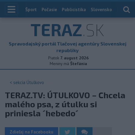
Index
Šport
Počasie
Publicistika
Slovensko
Zahranič
TERAZ
.SK
Spravodajský portál Tlačovej agentúry Slovenskej
republiky
Piatok
7. august 2026
Meniny má
Štefánia
< sekcia
Útulkovo
TERAZ.TV: ÚTULKOVO – Chcela
malého psa, z útulku si
priniesla ´hebedo´
Zdieľaj na Facebooku