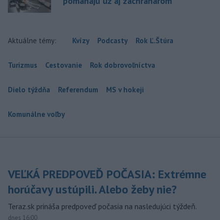
pomáhajú už aj záchranárom
Aktuálne témy:
Kvízy
Podcasty
Rok Ľ.Štúra
Turizmus
Cestovanie
Rok dobrovoľníctva
Dielo týždňa
Referendum
MS v hokeji
Komunálne voľby
VEĽKÁ PREDPOVEĎ POČASIA: Extrémne
horúčavy ustúpili. Alebo žeby nie?
Teraz.sk prináša predpoveď počasia na nasledujúci týždeň.
dnes 16:00