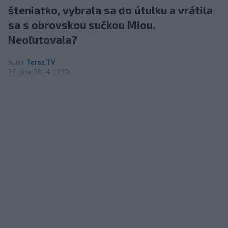
šteniatko, vybrala sa do útulku a vrátila
sa s obrovskou sučkou Miou.
Neoľutovala?
Autor
Teraz.TV
23. júna 2014 11:30