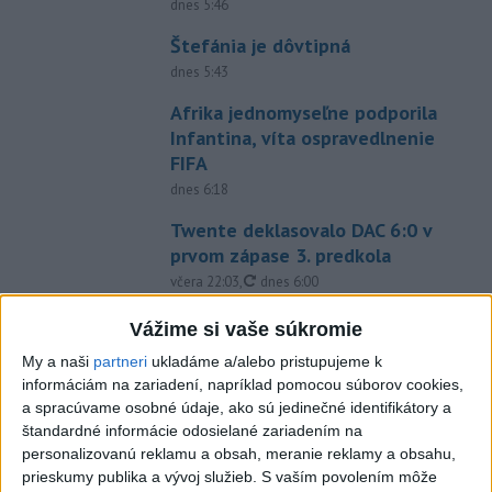
dnes 5:46
Štefánia je dôvtipná
dnes 5:43
Afrika jednomyseľne podporila
Infantina, víta ospravedlnenie
FIFA
dnes 6:18
Twente deklasovalo DAC 6:0 v
prvom zápase 3. predkola
aktualizované
včera 22:03
,
dnes 6:00
Práve teraz
Vážime si vaše súkromie
-
Talianska polícia oznámila, že rozbila sieť prevádzačov,
My a naši
partneri
ukladáme a/alebo pristupujeme k
06:02
ktorí z Alžírska dopravovali migrantov na ostrov Sardínia. Pri raziách
informáciám na zariadení, napríklad pomocou súborov cookies,
zatkla osem ľudí, informuje TASR podľa správy agentúry AFP.
a spracúvame osobné údaje, ako sú jedinečné identifikátory a
štandardné informácie odosielané zariadením na
personalizovanú reklamu a obsah, meranie reklamy a obsahu,
Viac
Videá a prenosy TASR TV
prieskumy publika a vývoj služieb.
S vaším povolením môže