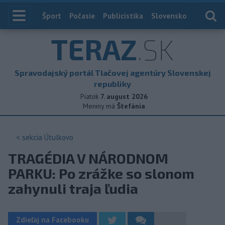
Index
Šport
Počasie
Publicistika
Slovensko
Zahranič
TERAZ
.SK
Spravodajský portál Tlačovej agentúry Slovenskej
republiky
Piatok
7. august 2026
Meniny má
Štefánia
< sekcia
Útulkovo
TRAGÉDIA V NÁRODNOM
PARKU: Po zrážke so slonom
zahynuli traja ľudia
Zdieľaj na Facebooku