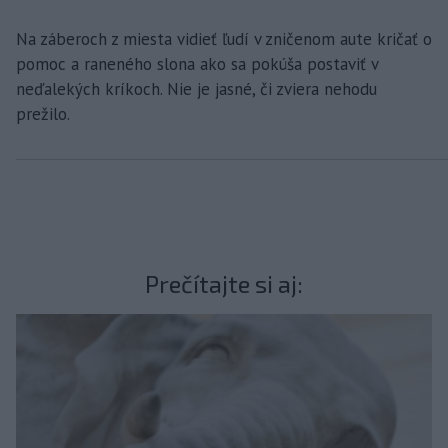
Na záberoch z miesta vidieť ľudí v zničenom aute kričať o
pomoc a raneného slona ako sa pokúša postaviť v
neďalekých kríkoch. Nie je jasné, či zviera nehodu
prežilo.
Prečítajte si aj: