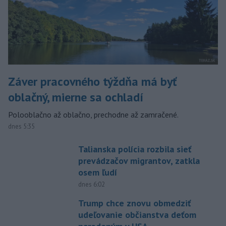
Záver pracovného týždňa má byť
oblačný, mierne sa ochladí
Polooblačno až oblačno, prechodne až zamračené.
dnes 5:35
Talianska polícia rozbila sieť
prevádzačov migrantov, zatkla
osem ľudí
dnes 6:02
Trump chce znovu obmedziť
udeľovanie občianstva deťom