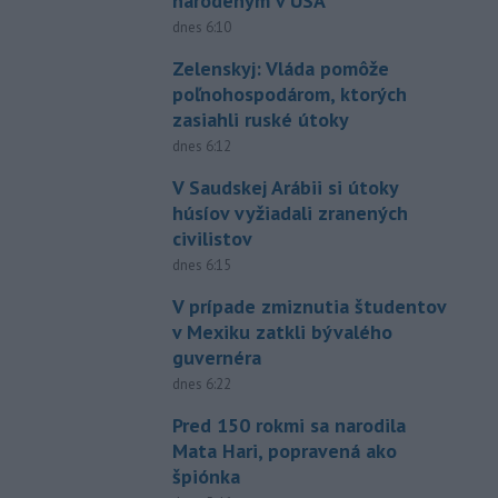
narodeným v USA
dnes 6:10
Zelenskyj: Vláda pomôže
poľnohospodárom, ktorých
zasiahli ruské útoky
dnes 6:12
V Saudskej Arábii si útoky
húsíov vyžiadali zranených
civilistov
dnes 6:15
V prípade zmiznutia študentov
v Mexiku zatkli bývalého
guvernéra
dnes 6:22
Pred 150 rokmi sa narodila
Mata Hari, popravená ako
špiónka