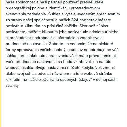
naša spoločnosť a naši partneri používať presné údaje
o geografickej polohe a identifikáciu prostredníctvom
Deväť Slovákov zabojuje na ME v Paríži
skenovania zariadenia. Súhlas s vyššie uvedeným spracúvaním
o čo najlepšie výsledky
zo strany našej spoločnosti a našich 824 partnerov môžete
poskytnúť kliknutím na príslušné tlačidlo. Skôr než súhlas
poskytnete, môžete kliknutím jeho poskytnutie odmietnuť alebo
Viac
si preštudovať podrobnejšie informácie a zmeniť svoje
Najčítanejšie
prednostné nastavenia.
Zoberte na vedomie, že na niektoré
formy spracúvania vašich osobných údajov nepotrebujeme váš
6h
24h
7d
súhlas, proti takémuto spracovaniu však máte právo namietať.
Vaše prednostné nastavenia sa budú vzťahovať len na túto
Kruhová križovatka v Poprade v smere z
1
webovú lokalitu. Svoje nastavenia môžete kedykoľvek zmeniť
Hozelca bude hotová budúci rok
alebo svoj súhlas odvolať návratom na túto webovú stránku
kliknutím na tlačidlo „Ochrana osobných údajov“ v dolnej časti
2
Prešovský kraj vyzýva k využitiu bezplatného parkoviska v
stránky.
Tatrách
3
ÚPLNÉ ZATMENIE SLNKA: Časť Európy zahalí tma,
hrozia dôsledky
4
V Košiciach Nad jazerom začína výstavba