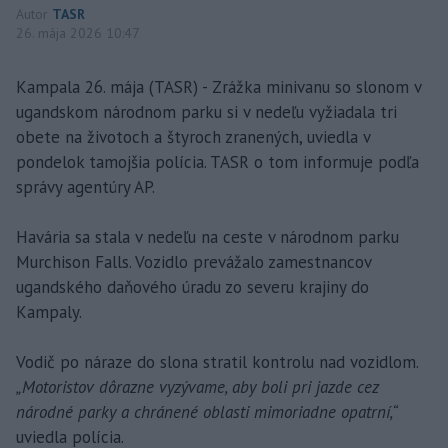
Autor
TASR
26. mája 2026 10:47
Kampala 26. mája (TASR) - Zrážka minivanu so slonom v
ugandskom národnom parku si v nedeľu vyžiadala tri
obete na životoch a štyroch zranených, uviedla v
pondelok tamojšia polícia. TASR o tom informuje podľa
správy agentúry AP.
Havária sa stala v nedeľu na ceste v národnom parku
Murchison Falls. Vozidlo prevážalo zamestnancov
ugandského daňového úradu zo severu krajiny do
Kampaly.
Vodič po náraze do slona stratil kontrolu nad vozidlom.
„Motoristov dôrazne vyzývame, aby boli pri jazde cez
národné parky a chránené oblasti mimoriadne opatrní,“
uviedla polícia.