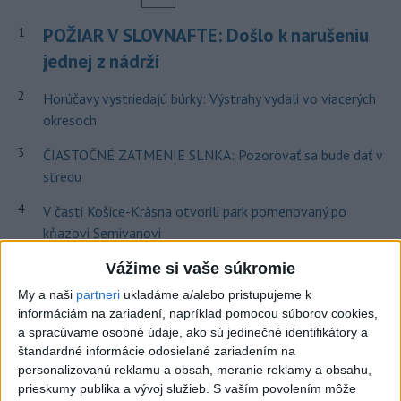
POŽIAR V SLOVNAFTE: Došlo k narušeniu
1
jednej z nádrží
2
Horúčavy vystriedajú búrky: Výstrahy vydali vo viacerých
okresoch
3
ČIASTOČNÉ ZATMENIE SLNKA: Pozorovať sa bude dať v
stredu
4
V časti Košice-Krásna otvorili park pomenovaný po
kňazovi Semivanovi
5
VEĽKÁ PREDPOVEĎ POČASIA: Extrémne horúčavy
Vážime si vaše súkromie
ustúpili. Alebo žeby nie?
My a naši
partneri
ukladáme a/alebo pristupujeme k
informáciám na zariadení, napríklad pomocou súborov cookies,
6
Fridrichová: Školy vyučujúce po novom musia mať
a spracúvame osobné údaje, ako sú jedinečné identifikátory a
pripravené osnovy
štandardné informácie odosielané zariadením na
personalizovanú reklamu a obsah, meranie reklamy a obsahu,
7
TRAGÉDIA NA DUNAJI: Muž sa išiel okúpať, z vody viac
prieskumy publika a vývoj služieb.
S vaším povolením môže