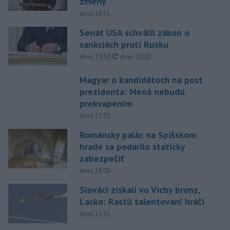
zmeny
dnes 18:51
Senát USA schválil zákon o
sankciách proti Rusku
aktualizované
dnes 19:50
,
dnes 20:20
Magyar o kandidátoch na post
prezidenta: Mená nebudú
prekvapením
dnes 17:31
Románsky palác na Spišskom
hrade sa podarilo staticky
zabezpečiť
dnes 18:00
Slováci získali vo Vichy bronz,
Lacko: Rastú talentovaní hráči
dnes 15:51