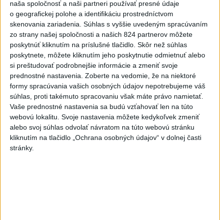
nevyšiel
naša spoločnosť a naši partneri používať presné údaje
o geografickej polohe a identifikáciu prostredníctvom
skenovania zariadenia. Súhlas s vyššie uvedeným spracúvaním
Najnovšie správy na Teraz.sk
zo strany našej spoločnosti a našich 824 partnerov môžete
Vyhlásenia
poskytnúť kliknutím na príslušné tlačidlo. Skôr než súhlas
poskytnete, môžete kliknutím jeho poskytnutie odmietnuť alebo
Priame prenosy z Národnej rady SR
si preštudovať podrobnejšie informácie a zmeniť svoje
prednostné nastavenia.
Zoberte na vedomie, že na niektoré
formy spracúvania vašich osobných údajov nepotrebujeme váš
súhlas, proti takémuto spracovaniu však máte právo namietať.
Vaše prednostné nastavenia sa budú vzťahovať len na túto
Politika na sociálnych sieťach
webovú lokalitu. Svoje nastavenia môžete kedykoľvek zmeniť
alebo svoj súhlas odvolať návratom na túto webovú stránku
kliknutím na tlačidlo „Ochrana osobných údajov“ v dolnej časti
Zobraziť viac
Info
stránky.
Najnovšie videá
Najsledovanejšie videá
Kontrolný deň na Spišskom hrade
potvrdil výrazný pokrok...
dnes 18:09
|
Ministerstvo kultúry SR
|
8