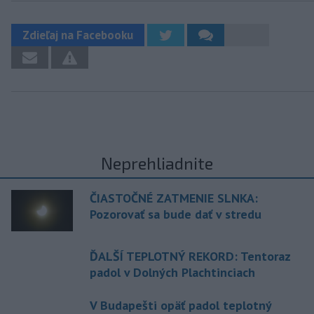
Zdieľaj na Facebooku
Neprehliadnite
ČIASTOČNÉ ZATMENIE SLNKA:
Pozorovať sa bude dať v stredu
ĎALŠÍ TEPLOTNÝ REKORD: Tentoraz
padol v Dolných Plachtinciach
V Budapešti opäť padol teplotný