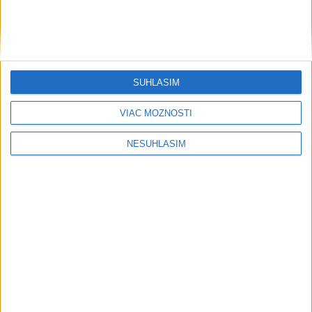
SÚHLASÍM
VIAC MOŽNOSTÍ
NESÚHLASÍM
....