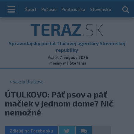
Index
Šport
Počasie
Publicistika
Slovensko
Zahranič
TERAZ
.SK
Spravodajský portál Tlačovej agentúry Slovenskej
republiky
Piatok
7. august 2026
Meniny má
Štefánia
< sekcia
Útulkovo
ÚTULKOVO: Päť psov a päť
mačiek v jednom dome? Nič
nemožné
Zdieľaj na Facebooku