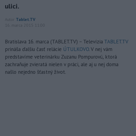
ulici.
Autor
Tablet.TV
16. marca 2015 11:00
Bratislava 16. marca (TABLET.TV) – Televízia
TABLET.TV
prináša ďalšiu časť relácie
ÚTULKOVO
. V nej vám
predstavíme veterinárku Zuzanu Pompurovú, ktorá
zachraňuje zvieratá nielen v práci, ale aj u nej doma
našlo nejedno šťastný život.