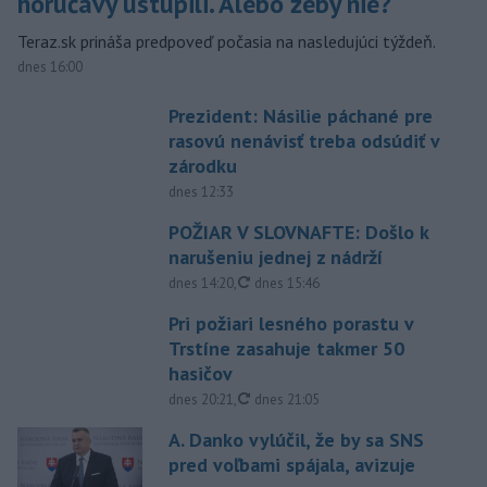
horúčavy ustúpili. Alebo žeby nie?
Teraz.sk prináša predpoveď počasia na nasledujúci týždeň.
dnes 16:00
Prezident: Násilie páchané pre
rasovú nenávisť treba odsúdiť v
zárodku
dnes 12:33
POŽIAR V SLOVNAFTE: Došlo k
narušeniu jednej z nádrží
aktualizované
dnes 14:20
,
dnes 15:46
Pri požiari lesného porastu v
Trstíne zasahuje takmer 50
hasičov
aktualizované
dnes 20:21
,
dnes 21:05
A. Danko vylúčil, že by sa SNS
pred voľbami spájala, avizuje