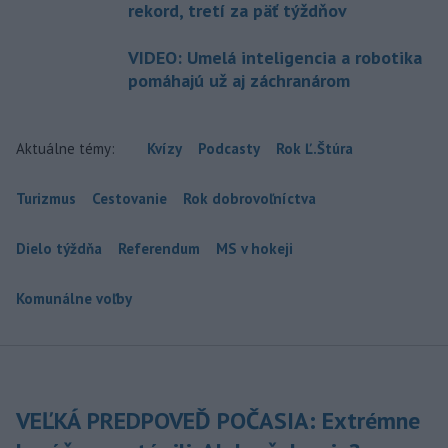
rekord, tretí za päť týždňov
VIDEO: Umelá inteligencia a robotika
pomáhajú už aj záchranárom
Aktuálne témy:
Kvízy
Podcasty
Rok Ľ.Štúra
Turizmus
Cestovanie
Rok dobrovoľníctva
Dielo týždňa
Referendum
MS v hokeji
Komunálne voľby
VEĽKÁ PREDPOVEĎ POČASIA: Extrémne