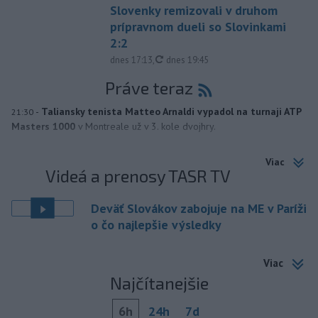
Slovenky remizovali v druhom
prípravnom dueli so Slovinkami
2:2
aktualizované
dnes 17:13
,
dnes 19:45
Práve teraz
-
Taliansky tenista Matteo Arnaldi vypadol na turnaji ATP
21:30
Masters 1000
v Montreale už v 3. kole dvojhry.
Viac
Videá a prenosy TASR TV
Deväť Slovákov zabojuje na ME v Paríži
o čo najlepšie výsledky
Viac
Najčítanejšie
6h
24h
7d