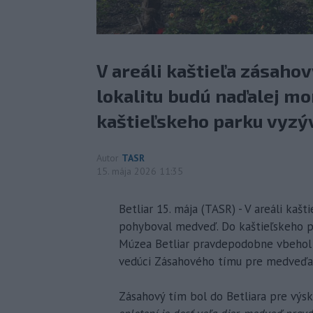
V areáli kaštieľa zásaho
lokalitu budú naďalej mo
kaštieľskeho parku vyzýv
Autor
TASR
15. mája 2026 11:35
Betliar 15. mája (TASR) - V areáli kašti
pohyboval medveď. Do kaštieľskeho p
Múzea Betliar pravdepodobne vbehol c
vedúci Zásahového tímu pre medveďa 
Zásahový tím bol do Betliara pre výs