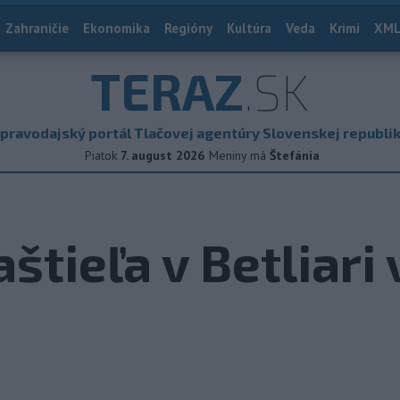
Zahraničie
Ekonomika
Regióny
Kultúra
Veda
Krimi
XML
TERAZ
.SK
pravodajský portál Tlačovej agentúry Slovenskej republi
Piatok
7. august 2026
Meniny má
Štefánia
štieľa v Betliari