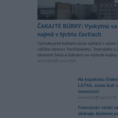
ČAKAJTE BÚRKY: Vyskytnú sa 
najmä v týchto častiach
Výstrahy pred búrkami ústav vyhlásil v celom 
väčšine okresov Trenčianskeho, Trnavského a Ž
okresoch Snina a Sobrance na východe krajiny.
aktualizované
včera 18:54
,
včera 19:09
Na kúpalisku Diak
LÁTKA, osem ľudí s
nemocnici
aktualizovan
včera 18:23
,
včera 21:38
Francúzski vinári s
obávajú dymovej pr