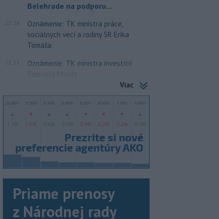
Belehrade na podporu...
12:26
Oznámenie: TK ministra práce,
sociálnych vecí a rodiny SR Erika
Tomáša
12:11
Oznámenie: TK ministra investícií
Samuela Migaľa
Viac
Priame prenosy
z Národnej rady