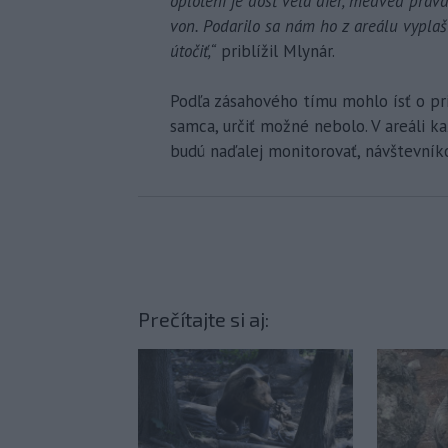
oplotení je dosť veľa dier, medveď pra
von. Podarilo sa nám ho z areálu vyplaš
útočiť,“
priblížil Mlynár.
Podľa zásahového tímu mohlo ísť o prib
samca, určiť možné nebolo. V areáli ka
budú naďalej monitorovať, návštevníko
Prečítajte si aj: