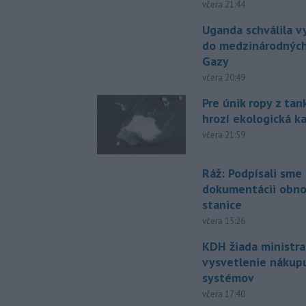
včera 21:44
Uganda schválila v
do medzinárodných
Gazy
včera 20:49
Pre únik ropy z ta
hrozí ekologická k
včera 21:59
Ráž: Podpísali sme
dokumentácii obno
stanice
včera 15:26
KDH žiada ministra
vysvetlenie nákup
systémov
včera 17:40