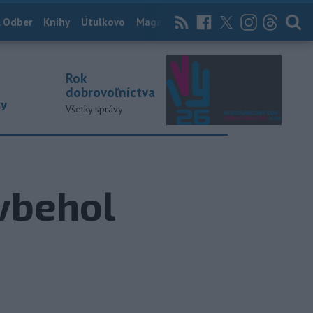
 Odber
Knihy
Útulkovo
Magazín
News Now
Archív
TASR
Rok
dobrovoľníctva
ky
Všetky správy
 vbehol