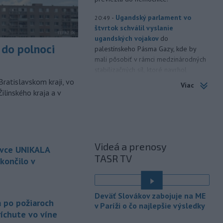
-
Ugandský parlament vo
20:49
štvrtok schválil vyslanie
ugandských vojakov
do
do polnoci
palestínskeho Pásma Gazy, kde by
mali pôsobiť v rámci medzinárodných
stabilizačných síl, ktoré navrhol
americký prezident Donald Trump.
Bratislavskom kraji, vo
Viac
ilinského kraja a v
-
Anglická futbalová asociácia
20:07
(FA) stiahla svoju podporu
prezidentovi
Medzinárodnej
futbalovej federácie (FIFA) Giannimu
Infantinovi, ktorý je pod paľbou kritiky
Videá a prenosy
ovce UNIKALA
po jeho neúspešnom pláne.
TASR TV
končilo v
-
Vo štvrtok do polnoci treba
18:54
najmä na západe a severozápade
é
Slovenska počítať s búrkami.
Deväť Slovákov zabojuje na ME
Slovenský hydrometeorologický ústav
a po požiaroch
v Paríži o čo najlepšie výsledky
(SHMÚ) vydal výstrahy prvého stupňa.
íchute vo víne
Platia aj v okresoch Snina a Sobrance.