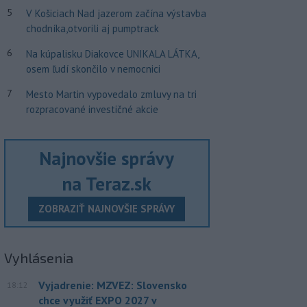
5
V Košiciach Nad jazerom začína výstavba
chodníka,otvorili aj pumptrack
6
Na kúpalisku Diakovce UNIKALA LÁTKA,
osem ľudí skončilo v nemocnici
7
Mesto Martin vypovedalo zmluvy na tri
rozpracované investičné akcie
Najnovšie správy
na Teraz.sk
ZOBRAZIŤ NAJNOVŠIE SPRÁVY
Vyhlásenia
Vyjadrenie: MZVEZ: Slovensko
18:12
chce využiť EXPO 2027 v