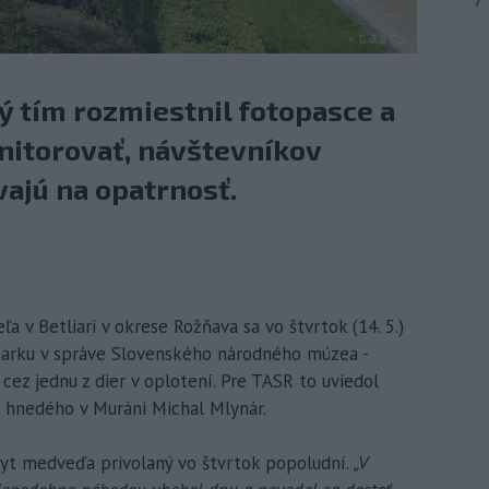
7
vý tím rozmiestnil fotopasce a
nitorovať, návštevníkov
ajú na opatrnosť.
eľa v Betliari v okrese Rožňava sa vo štvrtok (14. 5.)
arku v správe Slovenského národného múzea -
ez jednu z dier v oplotení. Pre TASR to uviedol
hnedého v Muráni Michal Mlynár.
kyt medveďa privolaný vo štvrtok popoludní.
„V