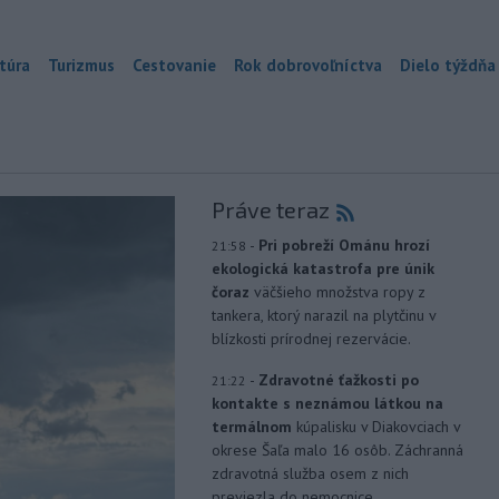
túra
Turizmus
Cestovanie
Rok dobrovoľníctva
Dielo týždňa
Práve teraz
-
Pri pobreží Ománu hrozí
21:58
ekologická katastrofa pre únik
čoraz
väčšieho množstva ropy z
tankera, ktorý narazil na plytčinu v
blízkosti prírodnej rezervácie.
-
Zdravotné ťažkosti po
21:22
kontakte s neznámou látkou na
termálnom
kúpalisku v Diakovciach v
okrese Šaľa malo 16 osôb. Záchranná
zdravotná služba osem z nich
previezla do nemocnice.