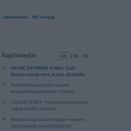
Referendum
MS v hokeji
Najčítanejšie
6h
24h
7d
ÚPLNÉ ZATMENIE SLNKA: Časť
1
Európy zahalí tma, hrozia dôsledky
2
Prešovský kraj vyzýva k využitiu
bezplatného parkoviska v Tatrách
3
ČAKAJTE BÚRKY: Vyskytnú sa do polnoci
najmä v týchto častiach
4
Kruhová križovatka v Poprade v smere z
Hozelca bude hotová budúci rok