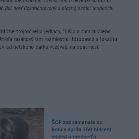
vdepodobne náhodou vbehol dnu a nevedel sa dostať
iť. Bol dosť dezorientovaný a plachý, nemal tendenciu
ližne trojročného jedinca, či išlo o samicu alebo
štieľa zásahový tím rozmiestnil fotopasce a lokalitu
v kaštieľskeho parku vyzývajú na opatrnosť.
ŠOP zaznamenala do
konca apríla 260 hlásení
výskytu medveďa