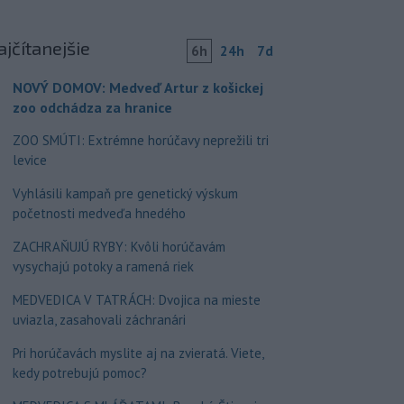
ajčítanejšie
6h
24h
7d
NOVÝ DOMOV: Medveď Artur z košickej
zoo odchádza za hranice
ZOO SMÚTI: Extrémne horúčavy neprežili tri
levice
Vyhlásili kampaň pre genetický výskum
početnosti medveďa hnedého
ZACHRAŇUJÚ RYBY: Kvôli horúčavám
vysychajú potoky a ramená riek
MEDVEDICA V TATRÁCH: Dvojica na mieste
uviazla, zasahovali záchranári
Pri horúčavách myslite aj na zvieratá. Viete,
kedy potrebujú pomoc?