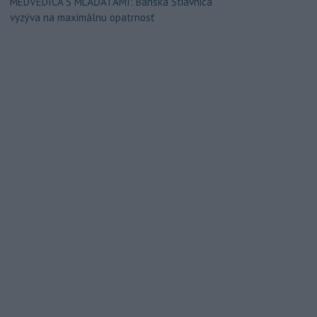
MEDVEDICA S MLÁĎATAMI: Banská Štiavnica
vyzýva na maximálnu opatrnosť