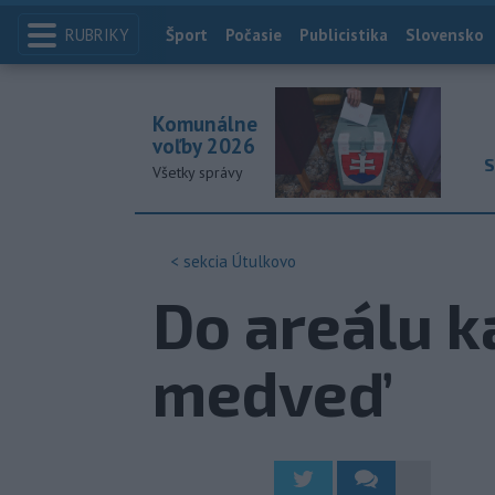
RUBRIKY
Index
Šport
Počasie
Publicistika
Slovensko
Komunálne
voľby 2026
S
Všetky správy
< sekcia
Útulkovo
Do areálu ka
medveď