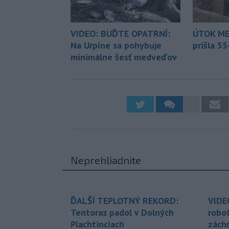
VIDEO: BUĎTE OPATRNÍ:
ÚTOK ME
Na Urpíne sa pohybuje
prišla 5
minimálne šesť medveďov
Neprehliadnite
ĎALŠÍ TEPLOTNÝ REKORD:
VIDE
Tentoraz padol v Dolných
robo
Plachtinciach
zách