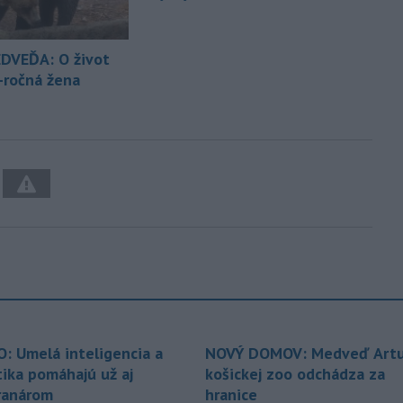
DVEĎA: O život
5-ročná žena
O: Umelá inteligencia a
NOVÝ DOMOV: Medveď Artu
tika pomáhajú už aj
košickej zoo odchádza za
ranárom
hranice