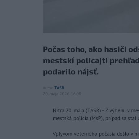
Počas toho, ako hasiči o
mestskí policajti prehľad
podarilo nájsť.
Autor
TASR
20. mája 2026 16:08
Nitra 20. mája (TASR) - Z výbehu v me
mestská polícia (MsP), prípad sa stal 
Vplyvom veterného počasia došlo v m