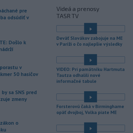
objasneniu prípadu prevádzačstva,
Videá a prenosy
ktorý sa podarilo ukončiť
 páchané pre
TASR TV
právoplatným odsúdením páchateľa v
eba odsúdiť v
Maďarsku.
-
Piatkový požiar v
15:21
Deväť Slovákov zabojuje na ME
bratislavskej rafinérii Slovnaft je
E: Došlo k
v Paríži o čo najlepšie výsledky
pod kontrolou.
Príčina jeho vzniku
nádrží
bude predmetom vyšetrovania. Pre
é
TASR to potvrdil hovorca rafinérie
Anton Molnár.
 porastu v
VIDEO: Pri pamätníku Hartmuta
akmer 50 hasičov
-
Ministerstvo kultúry (MK) SR
Tautza odhalili nové
15:17
upraví verziu opatrenia o
informačné tabule
é
podrobnostiach poskytovania dotácií v
e by sa SNS pred
pôsobnosti rezortu.
vizuje zmeny
-
V bratislavskej rafinérii
14:17
Forsterovú čaká v Birminghame
Slovnaft horí uskladnený ropný
opäť dvojboj, Volka piate ME
produkt.
TASR o tom informovala
 zákon o
rafinéria s tým, že obyvateľom nehrozí
sku
nebezpečenstvo.