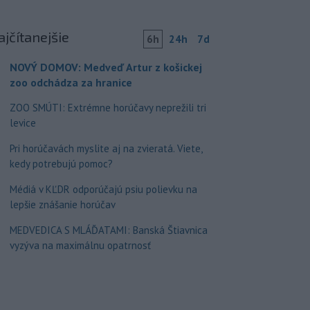
ajčítanejšie
6h
24h
7d
NOVÝ DOMOV: Medveď Artur z košickej
zoo odchádza za hranice
ZOO SMÚTI: Extrémne horúčavy neprežili tri
levice
Pri horúčavách myslite aj na zvieratá. Viete,
kedy potrebujú pomoc?
Médiá v KĽDR odporúčajú psiu polievku na
lepšie znášanie horúčav
MEDVEDICA S MLÁĎATAMI: Banská Štiavnica
vyzýva na maximálnu opatrnosť