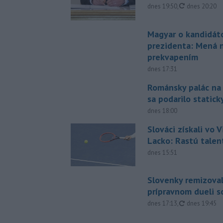
aktualizovan
dnes 19:50
,
dnes 20:20
Magyar o kandidát
prezidenta: Mená 
prekvapením
dnes 17:31
Románsky palác na
sa podarilo statick
dnes 18:00
Slováci získali vo V
Lacko: Rastú talen
dnes 15:51
Slovenky remizoval
prípravnom dueli s
aktualizovan
dnes 17:13
,
dnes 19:45