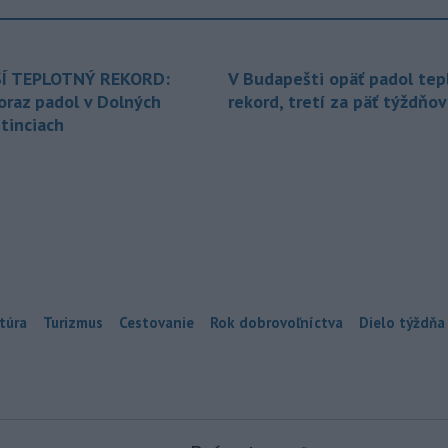
Í TEPLOTNÝ REKORD:
V Budapešti opäť padol tep
oraz padol v Dolných
rekord, tretí za päť týždňov
tinciach
túra
Turizmus
Cestovanie
Rok dobrovoľníctva
Dielo týždňa