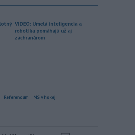
lotný
VIDEO: Umelá inteligencia a
robotika pomáhajú už aj
záchranárom
Referendum
MS v hokeji