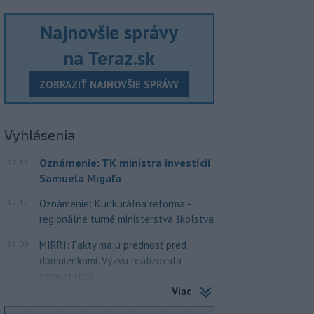
Najnovšie správy
na Teraz.sk
ZOBRAZIŤ NAJNOVŠIE SPRÁVY
Vyhlásenia
Oznámenie: TK ministra investícií
17:32
Samuela Migaľa
17:17
Oznámenie: Kurikurálna reforma -
regionálne turné ministerstva školstva
15:09
MIRRI: Fakty majú prednosť pred
domnienkami. Výzvu realizovala
samostatná...
Viac