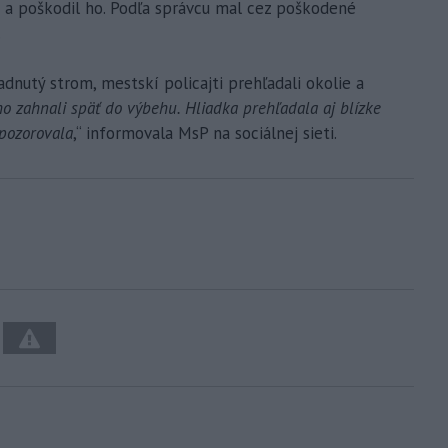
u a poškodil ho. Podľa správcu mal cez poškodené
.
adnutý strom, mestskí policajti prehľadali okolie a
o zahnali späť do výbehu. Hliadka prehľadala aj blízke
spozorovala
,“ informovala MsP na sociálnej sieti.