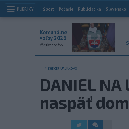
RUBRIKY
Index
Šport
Počasie
Publicistika
Slovensko
Komunálne
voľby 2026
S
Všetky správy
< sekcia
Útulkovo
DANIEL NA Ú
naspäť do