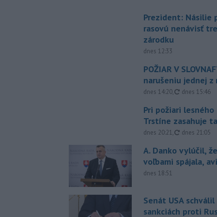
Prezident: Násilie
rasovú nenávisť tr
zárodku
dnes 12:33
POŽIAR V SLOVNAFT
narušeniu jednej z 
aktualizovan
dnes 14:20
,
dnes 15:46
Pri požiari lesného
Trstíne zasahuje t
aktualizovan
dnes 20:21
,
dnes 21:05
A. Danko vylúčil, ž
voľbami spájala, a
dnes 18:51
Senát USA schválil
sankciách proti Ru