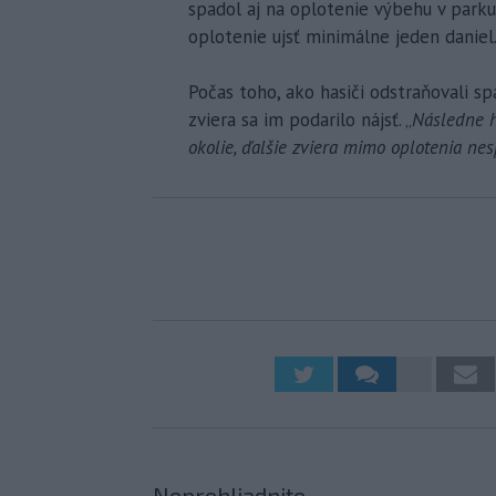
spadol aj na oplotenie výbehu v park
oplotenie ujsť minimálne jeden daniel
Počas toho, ako hasiči odstraňovali sp
zviera sa im podarilo nájsť. „
Následne h
okolie, ďalšie zviera mimo oplotenia ne
Neprehliadnite