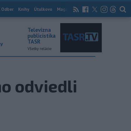
 Odber
Knihy
Útulkovo
Magazín
News Now
Archív
TASR
Televízna
publicistika
TASR
ky
Všetky relácie
o odviedli