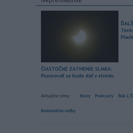
ĎALŠ
Tent
Plach
ČIASTOČNÉ ZATMENIE SLNKA:
Pozorovať sa bude dať v stredu
Aktuálne témy:
Kvízy
Podcasty
Rok Ľ.Š
Komunálne voľby