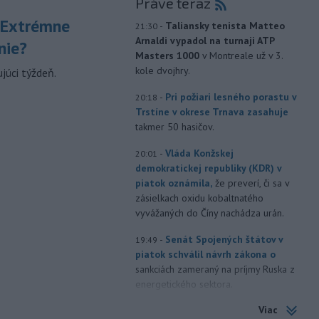
Práve teraz
 Extrémne
-
Taliansky tenista Matteo
21:30
Arnaldi vypadol na turnaji ATP
nie?
Masters 1000
v Montreale už v 3.
kole dvojhry.
júci týždeň.
-
Pri požiari lesného porastu v
20:18
Trstíne v okrese Trnava zasahuje
takmer 50 hasičov.
-
Vláda Konžskej
20:01
demokratickej republiky (KDR) v
piatok oznámila,
že preverí, či sa v
zásielkach oxidu kobaltnatého
vyvážaných do Číny nachádza urán.
-
Senát Spojených štátov v
19:49
piatok schválil návrh zákona o
sankciách zameraný na príjmy Ruska z
energetického sektora.
Viac
-
Slovenská polícia prispela k
16:08