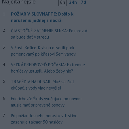
Najčítanejšie
6h
24h
7d
POŽIAR V SLOVNAFTE: Došlo k
1
narušeniu jednej z nádrží
2
ČIASTOČNÉ ZATMENIE SLNKA: Pozorovať
sa bude dať v stredu
3
V časti Košice-Krásna otvorili park
pomenovaný po kňazovi Semivanovi
4
VEĽKÁ PREDPOVEĎ POČASIA: Extrémne
horúčavy ustúpili. Alebo žeby nie?
5
TRAGÉDIA NA DUNAJI: Muž sa išiel
okúpať, z vody viac nevyšiel
6
Fridrichová: Školy vyučujúce po novom
musia mať pripravené osnovy
7
Pri požiari lesného porastu v Trstíne
zasahuje takmer 50 hasičov