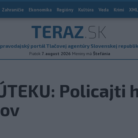
Zahraničie
Ekonomika
Regióny
Kultúra
Veda
Krimi
XML
TERAZ
.SK
pravodajský portál Tlačovej agentúry Slovenskej republi
Piatok
7. august 2026
Meniny má
Štefánia
TEKU: Policajti h
mov