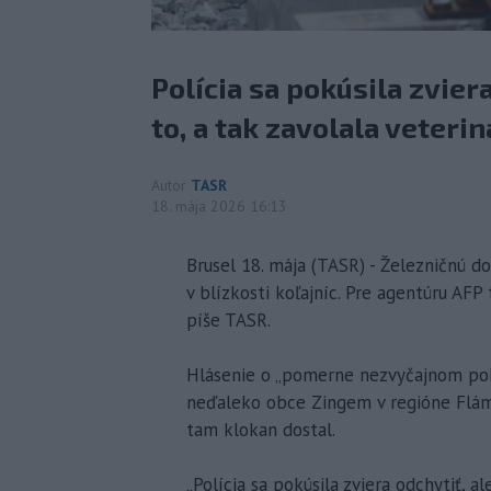
Polícia sa pokúsila zviera
to, a tak zavolala veterin
Autor
TASR
18. mája 2026 16:13
Brusel 18. mája (TASR) - Železničnú d
v blízkosti koľajníc. Pre agentúru AFP
píše TASR.
Hlásenie o „pomerne nezvyčajnom pohľ
neďaleko obce Zingem v regióne Flám
tam klokan dostal.
„Polícia sa pokúsila zviera odchytiť, al