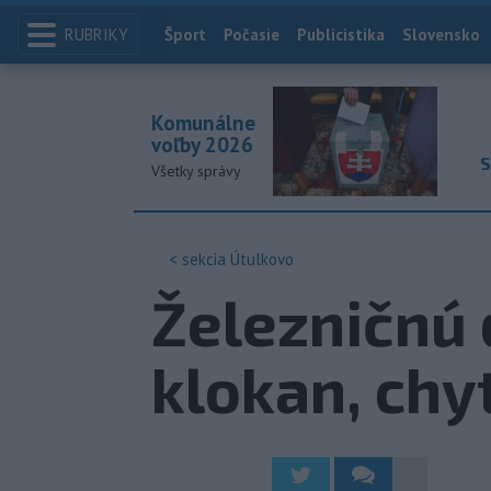
RUBRIKY
Index
Šport
Počasie
Publicistika
Slovensko
Komunálne
voľby 2026
S
Všetky správy
< sekcia
Útulkovo
Železničnú 
klokan, chyt