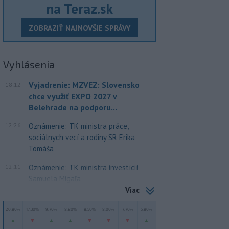
na Teraz.sk
ZOBRAZIŤ NAJNOVŠIE SPRÁVY
Vyhlásenia
Vyjadrenie: MZVEZ: Slovensko
18:12
chce využiť EXPO 2027 v
Belehrade na podporu...
12:26
Oznámenie: TK ministra práce,
sociálnych vecí a rodiny SR Erika
Tomáša
12:11
Oznámenie: TK ministra investícií
Samuela Migaľa
Viac