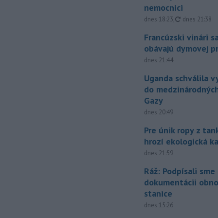
nemocnici
aktualizovan
dnes 18:23
,
dnes 21:38
Francúzski vinári s
obávajú dymovej pr
dnes 21:44
Uganda schválila v
do medzinárodných
Gazy
dnes 20:49
Pre únik ropy z ta
hrozí ekologická k
dnes 21:59
Ráž: Podpísali sme
dokumentácii obno
stanice
dnes 15:26