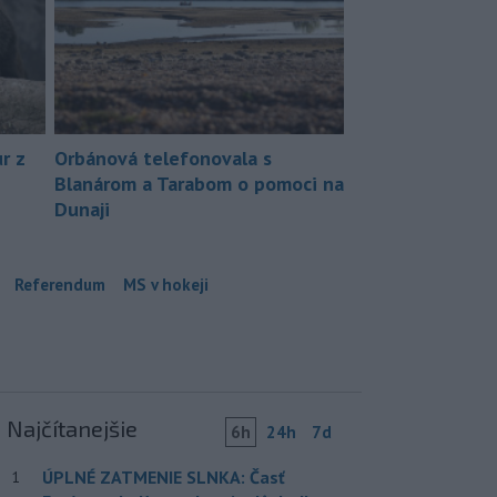
r z
Orbánová telefonovala s
Blanárom a Tarabom o pomoci na
Dunaji
Referendum
MS v hokeji
Najčítanejšie
6h
24h
7d
ÚPLNÉ ZATMENIE SLNKA: Časť
1