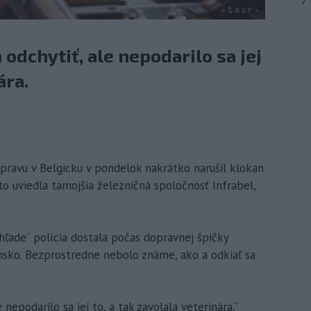
7
 odchytiť, ale nepodarilo sa jej
ára.
opravu v Belgicku v pondelok nakrátko narušil klokan
 to uviedla tamojšia železničná spoločnosť Infrabel,
ade“ polícia dostala počas dopravnej špičky
sko. Bezprostredne nebolo známe, ako a odkiaľ sa
e nepodarilo sa jej to, a tak zavolala veterinára,“