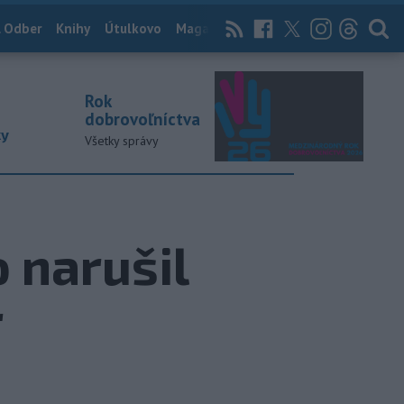
 Odber
Knihy
Útulkovo
Magazín
News Now
Archív
TASR
Rok
dobrovoľníctva
ky
Všetky správy
 narušil
r