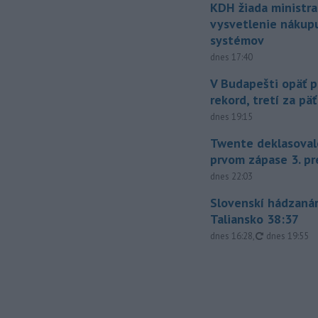
KDH žiada ministra
vysvetlenie nákup
systémov
dnes 17:40
V Budapešti opäť p
rekord, tretí za pä
dnes 19:15
Twente deklasoval
prvom zápase 3. pr
dnes 22:03
Slovenskí hádzanár
Taliansko 38:37
aktualizovan
dnes 16:28
,
dnes 19:55