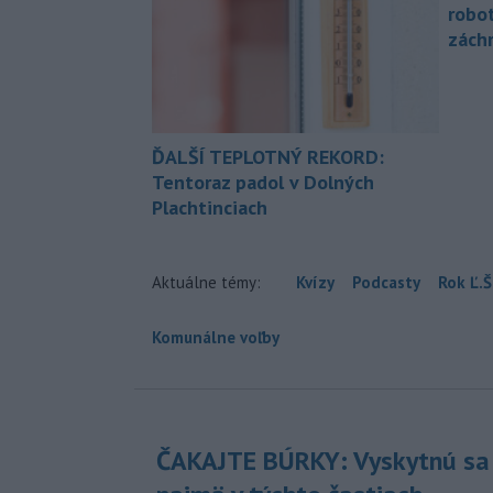
robo
zách
ĎALŠÍ TEPLOTNÝ REKORD:
Tentoraz padol v Dolných
Plachtinciach
Aktuálne témy:
Kvízy
Podcasty
Rok Ľ.Š
Komunálne voľby
ČAKAJTE BÚRKY: Vyskytnú sa 