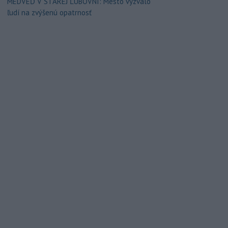
MEDVEĎ V STAREJ ĽUBOVNI: Mesto vyzvalo
ľudí na zvýšenú opatrnosť