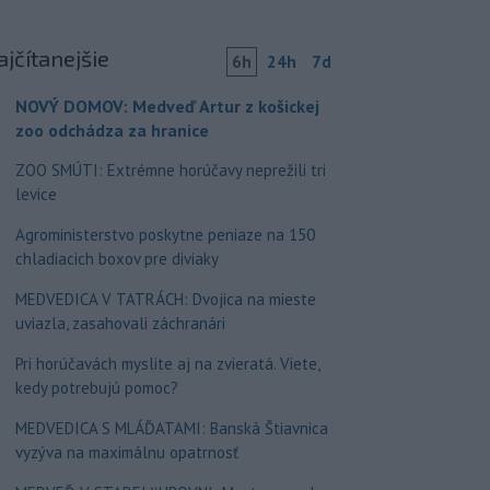
ajčítanejšie
6h
24h
7d
NOVÝ DOMOV: Medveď Artur z košickej
zoo odchádza za hranice
ZOO SMÚTI: Extrémne horúčavy neprežili tri
levice
Agroministerstvo poskytne peniaze na 150
chladiacich boxov pre diviaky
MEDVEDICA V TATRÁCH: Dvojica na mieste
uviazla, zasahovali záchranári
Pri horúčavách myslite aj na zvieratá. Viete,
kedy potrebujú pomoc?
MEDVEDICA S MLÁĎATAMI: Banská Štiavnica
vyzýva na maximálnu opatrnosť