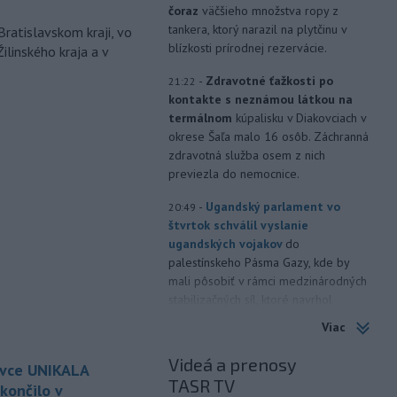
čoraz
väčšieho množstva ropy z
tankera, ktorý narazil na plytčinu v
Bratislavskom kraji, vo
blízkosti prírodnej rezervácie.
ilinského kraja a v
-
Zdravotné ťažkosti po
21:22
kontakte s neznámou látkou na
termálnom
kúpalisku v Diakovciach v
okrese Šaľa malo 16 osôb. Záchranná
zdravotná služba osem z nich
previezla do nemocnice.
-
Ugandský parlament vo
20:49
štvrtok schválil vyslanie
ugandských vojakov
do
palestínskeho Pásma Gazy, kde by
mali pôsobiť v rámci medzinárodných
stabilizačných síl, ktoré navrhol
americký prezident Donald Trump.
Viac
-
Anglická futbalová asociácia
20:07
Videá a prenosy
ovce UNIKALA
(FA) stiahla svoju podporu
TASR TV
prezidentovi
Medzinárodnej
končilo v