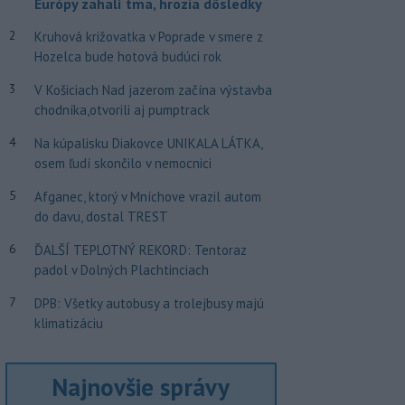
Európy zahalí tma, hrozia dôsledky
2
Kruhová križovatka v Poprade v smere z
Hozelca bude hotová budúci rok
3
V Košiciach Nad jazerom začína výstavba
chodníka,otvorili aj pumptrack
4
Na kúpalisku Diakovce UNIKALA LÁTKA,
osem ľudí skončilo v nemocnici
5
Afganec, ktorý v Mníchove vrazil autom
do davu, dostal TREST
6
ĎALŠÍ TEPLOTNÝ REKORD: Tentoraz
padol v Dolných Plachtinciach
7
DPB: Všetky autobusy a trolejbusy majú
klimatizáciu
Najnovšie správy