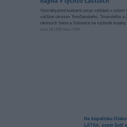
najmä v týchto častiach
Výstrahy pred búrkami ústav vyhlásil v celom 
väčšine okresov Trenčianskeho, Trnavského a Ž
okresoch Snina a Sobrance na východe krajiny.
aktualizované
dnes 18:54
,
dnes 19:09
Na kúpalisku Diak
LÁTKA, osem ľudí s