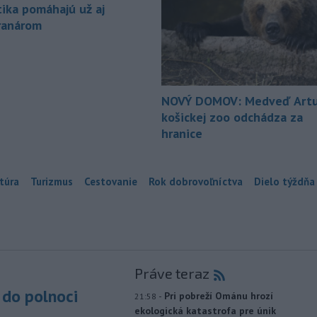
tika pomáhajú už aj
ranárom
NOVÝ DOMOV: Medveď Artu
košickej zoo odchádza za
hranice
túra
Turizmus
Cestovanie
Rok dobrovoľníctva
Dielo týždňa
Práve teraz
do polnoci
-
Pri pobreží Ománu hrozí
21:58
ekologická katastrofa pre únik