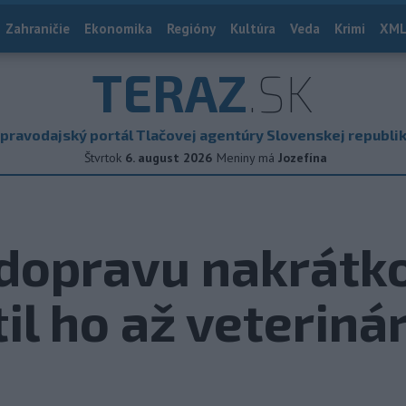
Zahraničie
Ekonomika
Regióny
Kultúra
Veda
Krimi
XML
TERAZ
.SK
pravodajský portál Tlačovej agentúry Slovenskej republi
Štvrtok
6. august 2026
Meniny má
Jozefína
dopravu nakrátko
il ho až veteriná