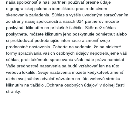
naša spoločnosť a naši partneri používať presné údaje
6h
24h
7d
o geografickej polohe a identifikáciu prostredníctvom
skenovania zariadenia. Súhlas s vyššie uvedeným spracúvaním
ÚPLNÉ ZATMENIE SLNKA: Časť Európy
1
zo strany našej spoločnosti a našich 824 partnerov môžete
poskytnúť kliknutím na príslušné tlačidlo. Skôr než súhlas
zahalí tma, hrozia dôsledky
poskytnete, môžete kliknutím jeho poskytnutie odmietnuť alebo
si preštudovať podrobnejšie informácie a zmeniť svoje
2
Kruhová križovatka v Poprade v smere z Hozelca bude
prednostné nastavenia.
Zoberte na vedomie, že na niektoré
hotová budúci rok
formy spracúvania vašich osobných údajov nepotrebujeme váš
súhlas, proti takémuto spracovaniu však máte právo namietať.
3
Prešovský kraj vyzýva k využitiu bezplatného parkoviska v
Vaše prednostné nastavenia sa budú vzťahovať len na túto
Tatrách
webovú lokalitu. Svoje nastavenia môžete kedykoľvek zmeniť
alebo svoj súhlas odvolať návratom na túto webovú stránku
4
ČAKAJTE BÚRKY: Vyskytnú sa do polnoci najmä v týchto
kliknutím na tlačidlo „Ochrana osobných údajov“ v dolnej časti
častiach
stránky.
5
V Košiciach Nad jazerom začína výstavba
chodníka,otvorili aj pumptrack
6
Na kúpalisku Diakovce UNIKALA LÁTKA, osem ľudí
skončilo v nemocnici