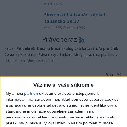
včera 22:03
Slovenskí hádzanári zdolali
Taliansko 38:37
aktualizované
včera 16:28
,
včera 19:55
Práve teraz
-
Pri pobreží Ománu hrozí ekologická katastrofa pre únik
21:58
čoraz
väčšieho množstva ropy z tankera, ktorý narazil na plytčinu v
blízkosti prírodnej rezervácie.
Viac
Videá a prenosy TASR TV
Vážime si vaše súkromie
Deväť Slovákov zabojuje na ME v Paríži
My a naši
partneri
ukladáme a/alebo pristupujeme k
o čo najlepšie výsledky
informáciám na zariadení, napríklad pomocou súborov cookies,
a spracúvame osobné údaje, ako sú jedinečné identifikátory a
štandardné informácie odosielané zariadením na
Viac
personalizovanú reklamu a obsah, meranie reklamy a obsahu,
Najčítanejšie
prieskumy publika a vývoj služieb.
S vaším povolením môže