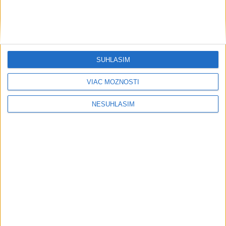
....
SÚHLASÍM
VIAC MOŽNOSTÍ
NESÚHLASÍM
....