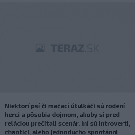
Niektorí psí či mačací útulkáči sú rodení
herci a pôsobia dojmom, akoby si pred
reláciou prečítali scenár. Iní sú introverti,
chaotici, alebo jednoducho spontánni