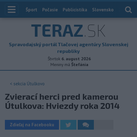
Index
Šport
Počasie
Publicistika
Slovensko
Zahranič
TERAZ
.SK
Spravodajský portál Tlačovej agentúry Slovenskej
republiky
Štvrtok
6. august 2026
Meniny má
Štefánia
< sekcia
Útulkovo
Zvierací herci pred kamerou
Útulkova: Hviezdy roka 2014
Zdieľaj na Facebooku