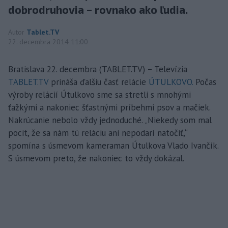
dobrodruhovia – rovnako ako ľudia.
Autor
Tablet.TV
22. decembra 2014 11:00
Bratislava 22. decembra (TABLET.TV) – Televízia
TABLET.TV
prináša ďalšiu časť relácie
ÚTULKOVO.
Počas
výroby relácií Útulkovo sme sa stretli s mnohými
ťažkými a nakoniec šťastnými príbehmi psov a mačiek.
Nakrúcanie nebolo vždy jednoduché. „Niekedy som mal
pocit, že sa nám tú reláciu ani nepodarí natočiť,“
spomína s úsmevom kameraman Útulkova Vlado Ivančík.
S úsmevom preto, že nakoniec to vždy dokázal.