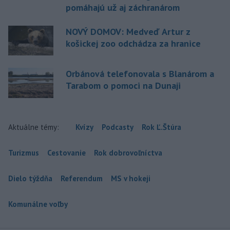
pomáhajú už aj záchranárom
NOVÝ DOMOV: Medveď Artur z
košickej zoo odchádza za hranice
Orbánová telefonovala s Blanárom a
Tarabom o pomoci na Dunaji
Aktuálne témy:
Kvízy
Podcasty
Rok Ľ.Štúra
Turizmus
Cestovanie
Rok dobrovoľníctva
Dielo týždňa
Referendum
MS v hokeji
Komunálne voľby