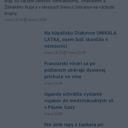
kraji, vo väčšine okresov Trenčianskeho, Trnavského a
Žilinského kraja a v okresoch Snina a Sobrance na východe
krajiny.
aktualizované
včera 18:54
,
včera 19:09
Na kúpalisku Diakovce UNIKALA
LÁTKA, osem ľudí skončilo v
nemocnici
aktualizované
včera 18:23
,
včera 21:38
Francúzski vinári sa po
požiaroch obávajú dymovej
príchute vo víne
včera 21:44
Uganda schválila vyslanie
vojakov do medzinárodných síl
v Pásme Gazy
včera 20:49
Pre únik ropy z tankera pri