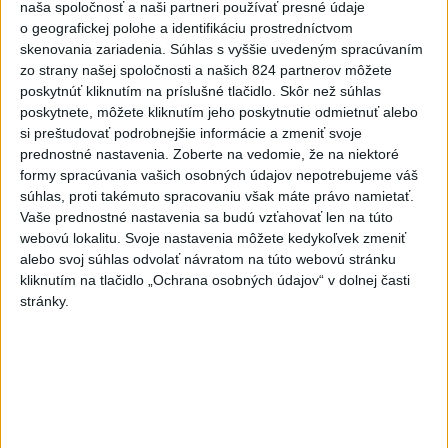
naša spoločnosť a naši partneri používať presné údaje
V Bratislave je používanie pyrotechniky
o geografickej polohe a identifikáciu prostredníctvom
zakázané aj na Silvestra
skenovania zariadenia. Súhlas s vyššie uvedeným spracúvaním
zo strany našej spoločnosti a našich 824 partnerov môžete
poskytnúť kliknutím na príslušné tlačidlo. Skôr než súhlas
poskytnete, môžete kliknutím jeho poskytnutie odmietnuť alebo
si preštudovať podrobnejšie informácie a zmeniť svoje
prednostné nastavenia.
Zoberte na vedomie, že na niektoré
Putin podpísal zákon, ktorý zakazuje
formy spracúvania vašich osobných údajov nepotrebujeme váš
krutosť k zvieratám
súhlas, proti takémuto spracovaniu však máte právo namietať.
Vaše prednostné nastavenia sa budú vzťahovať len na túto
webovú lokalitu. Svoje nastavenia môžete kedykoľvek zmeniť
alebo svoj súhlas odvolať návratom na túto webovú stránku
kliknutím na tlačidlo „Ochrana osobných údajov“ v dolnej časti
stránky.
Narodil sa druhýkrát: Dvanásťročný
chlapec prežil 40 minút pod snehom