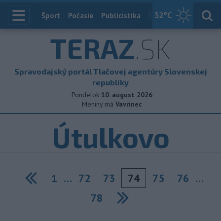
32
°C
Index
Šport
Počasie
Publicistika
Slovensko
Zahranič
TERAZ
.SK
Spravodajský portál Tlačovej agentúry Slovenskej
republiky
Pondelok
10. august 2026
Meniny má
Vavrinec
Útulkovo
1
…
72
73
74
75
76
…
Previous
78
Next