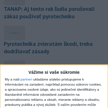
TANAP: Aj tento rok ľudia porušovali
zákaz používať pyrotechniku
Pyrotechnika zvieratám škodí, treba
dodržiavať zásady
Vážime si vaše súkromie
Správa TANAP upozorňuje na zákaz
My a naši
partneri
ukladáme a/alebo pristupujeme k
používať pyrotechniku na území parku
informáciám na zariadení, napríklad pomocou súborov cookies,
a spracúvame osobné údaje, ako sú jedinečné identifikátory a
štandardné informácie odosielané zariadením na
personalizovanú reklamu a obsah, meranie reklamy a obsahu,
prieskumy publika a vývoj služieb.
S vaším povolením môže