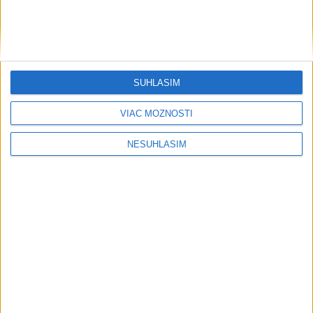
Najnovšie videá
Najsledovanejšie videá
Bukózu Vranov chceme a musíme
zachrániť
SÚHLASÍM
dnes 07:59
|
Ministerstvo investícií,
regionálneho rozvoja a informatizácie SR
|
3
VIAC MOŽNOSTÍ
zobrazení
🎥🎬 | Ivan KORČOK
NESÚHLASÍM
dnes 07:13
|
Korčok Ivan
|
508
zobrazení
🤍💙❤️ Takto bolo v Rožňave, zajtra
pokračujeme v Malac...
včera 21:04
|
Mikulec Roman
|
884
zobrazení
Najnovšie statusy štátnych inštitúcií
Bukózu Vranov chceme a musíme zachrániť
Bukózu Vranov chceme a musíme zachrániť