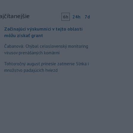
ajčítanejšie
6h
24h
7d
Začínajúci výskumníci v tejto oblasti
môžu získať grant
Čabanová: Chýbal celoslovenský monitoring
vírusov prenášaných komármi
Tohtoročný august prinesie zatmenie Slnka i
množstvo padajúcich hviezd