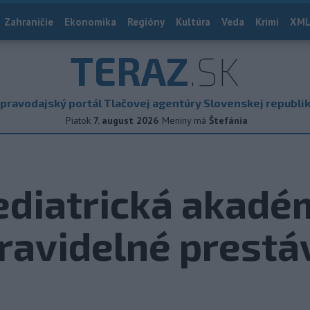
Zahraničie
Ekonomika
Regióny
Kultúra
Veda
Krimi
XML
TERAZ
.SK
pravodajský portál Tlačovej agentúry Slovenskej republi
Piatok
7. august 2026
Meniny má
Štefánia
diatrická akadém
ravidelné prestá