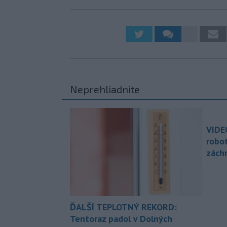
Neprehliadnite
VIDE
robo
zách
ĎALŠÍ TEPLOTNÝ REKORD:
Tentoraz padol v Dolných