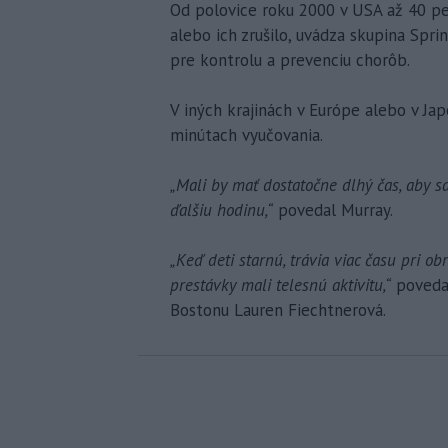
Od polovice roku 2000 v USA až 40 pe
alebo ich zrušilo, uvádza skupina Spri
pre kontrolu a prevenciu chorôb.
V iných krajinách v Európe alebo v Ja
minútach vyučovania.
„Mali by mať dostatočne dlhý čas, aby sa
ďalšiu hodinu,“
povedal Murray.
„Keď deti starnú, trávia viac času pri ob
prestávky mali telesnú aktivitu,“
povedal
Bostonu Lauren Fiechtnerová.