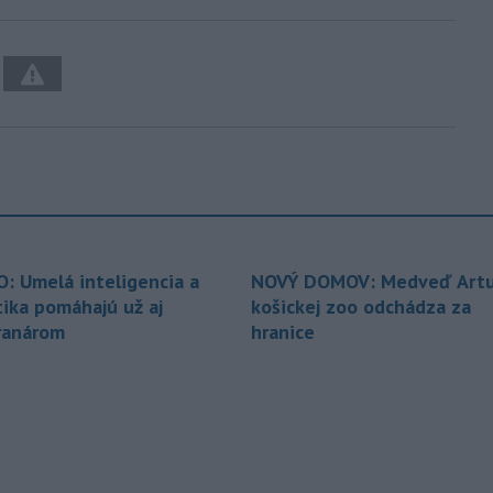
O: Umelá inteligencia a
NOVÝ DOMOV: Medveď Artu
tika pomáhajú už aj
košickej zoo odchádza za
ranárom
hranice