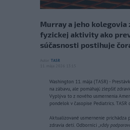
Murray a jeho kolegovia 
fyzickej aktivity ako pre
súčasnosti postihuje čora
Autor
TASR
11. mája 2026 13:15
Washington 11. mája (TASR) - Prestávk
na zábavu, ale pomáhajú zlepšiť zdrav
Vyplýva to z nového usmernenia Ameri
pondelok v časopise Pediatrics. TASR 
Aktualizované usmernenie prichádza p
zdravia detí. Odborníci
„vždy podporova