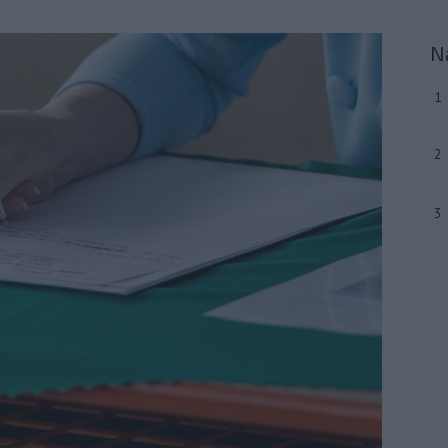
N
1
2
3