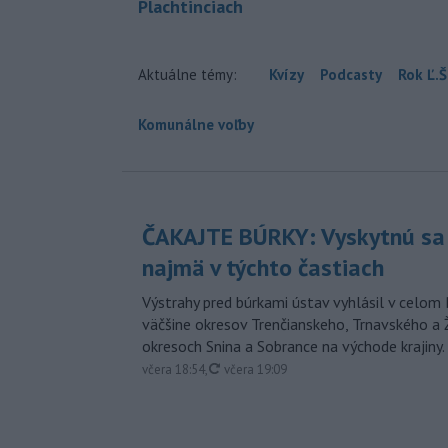
Plachtinciach
Aktuálne témy:
Kvízy
Podcasty
Rok Ľ.Š
Komunálne voľby
ČAKAJTE BÚRKY: Vyskytnú sa 
najmä v týchto častiach
Výstrahy pred búrkami ústav vyhlásil v celom 
väčšine okresov Trenčianskeho, Trnavského a Ž
okresoch Snina a Sobrance na východe krajiny.
aktualizované
včera 18:54
,
včera 19:09