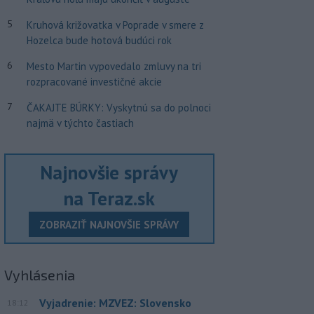
5
Kruhová križovatka v Poprade v smere z
Hozelca bude hotová budúci rok
6
Mesto Martin vypovedalo zmluvy na tri
rozpracované investičné akcie
7
ČAKAJTE BÚRKY: Vyskytnú sa do polnoci
najmä v týchto častiach
Najnovšie správy
na Teraz.sk
ZOBRAZIŤ NAJNOVŠIE SPRÁVY
Vyhlásenia
Vyjadrenie: MZVEZ: Slovensko
18:12