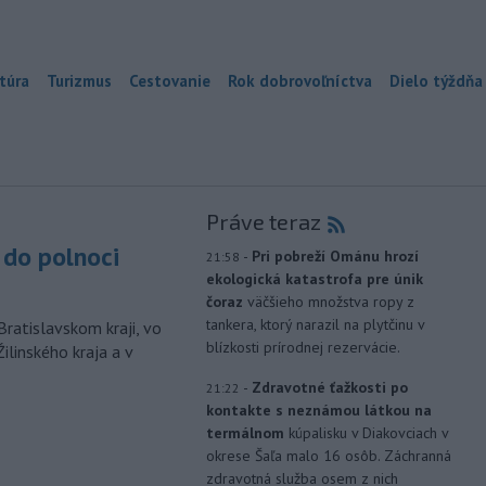
túra
Turizmus
Cestovanie
Rok dobrovoľníctva
Dielo týždňa
Práve teraz
do polnoci
-
Pri pobreží Ománu hrozí
21:58
ekologická katastrofa pre únik
čoraz
väčšieho množstva ropy z
tankera, ktorý narazil na plytčinu v
Bratislavskom kraji, vo
blízkosti prírodnej rezervácie.
ilinského kraja a v
-
Zdravotné ťažkosti po
21:22
kontakte s neznámou látkou na
termálnom
kúpalisku v Diakovciach v
okrese Šaľa malo 16 osôb. Záchranná
zdravotná služba osem z nich