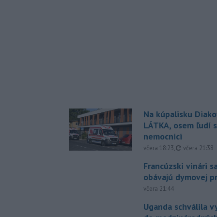
Na kúpalisku Diak
LÁTKA, osem ľudí s
nemocnici
aktualizovan
včera 18:23
,
včera 21:38
Francúzski vinári s
obávajú dymovej pr
včera 21:44
Uganda schválila v