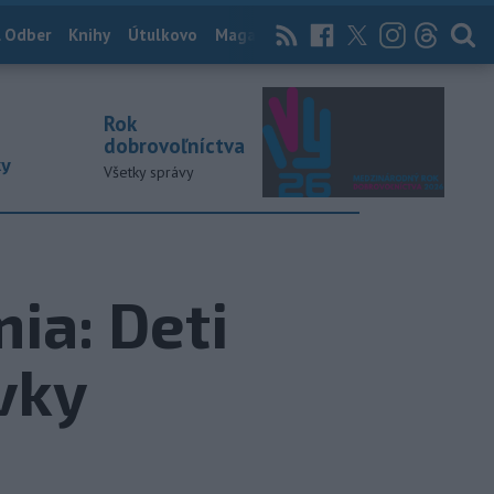
 Odber
Knihy
Útulkovo
Magazín
News Now
Archív
TASR
Rok
dobrovoľníctva
ky
Všetky správy
ia: Deti
vky