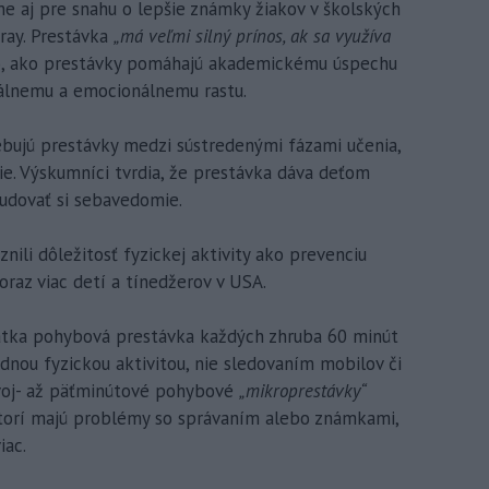
čne aj pre snahu o lepšie známky žiakov v školských
ray. Prestávka
„má veľmi silný prínos, ak sa využíva
ho, ako prestávky pomáhajú akademickému úspechu
iálnemu a emocionálnemu rastu.
ebujú prestávky medzi sústredenými fázami učenia,
. Výskumníci tvrdia, že prestávka dáva deťom
budovať si sebavedomie.
nili dôležitosť fyzickej aktivity ako prevenciu
čoraz viac detí a tínedžerov v USA.
rátka pohybová prestávka každých zhruba 60 minút
ednou fyzickou aktivitou, nie sledovaním mobilov či
dvoj- až päťminútové pohybové
„mikroprestávky“
 ktorí majú problémy so správaním alebo známkami,
iac.