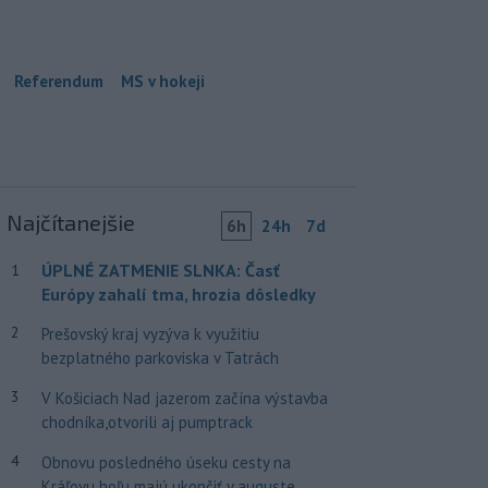
Referendum
MS v hokeji
Najčítanejšie
6h
24h
7d
ÚPLNÉ ZATMENIE SLNKA: Časť
1
Európy zahalí tma, hrozia dôsledky
2
Prešovský kraj vyzýva k využitiu
bezplatného parkoviska v Tatrách
3
V Košiciach Nad jazerom začína výstavba
chodníka,otvorili aj pumptrack
4
Obnovu posledného úseku cesty na
Kráľovu hoľu majú ukončiť v auguste