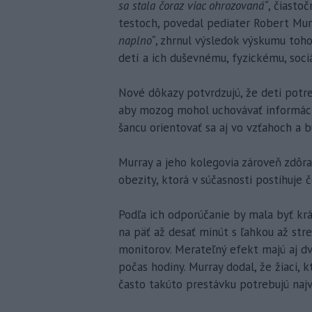
sa stala čoraz viac ohrozovaná“
, čiasto
testoch, povedal pediater Robert Mur
naplno“
, zhrnul výsledok výskumu to
detí a ich duševnému, fyzickému, soc
Nové dôkazy potvrdzujú, že deti potr
aby mozog mohol uchovávať informácie
šancu orientovať sa aj vo vzťahoch a 
Murray a jeho kolegovia zároveň zdôraz
obezity, ktorá v súčasnosti postihuje 
Podľa ich odporúčanie by mala byť k
na päť až desať minút s ľahkou až str
monitorov. Merateľný efekt majú aj 
počas hodiny. Murray dodal, že žiaci,
často takúto prestávku potrebujú najv