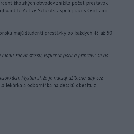
rcent školských obvodov znížilo počet prestávok
ngboard to Active Schools v spolupráci s Centrami
ponsku majú študenti prestávky po každých 45 až 50
 mohli zbaviť stresu, vyfúknuť paru a pripraviť sa na
razovkách. Myslím si, že je naozaj užitočné, aby cez
a lekárka a odborníčka na detskú obezitu z