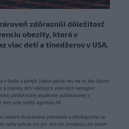
zároveň zdôraznili dôležitosť
venciu obezity, ktorá v
z viac detí a tínedžerov v USA.
a v škole a pohyb žiakov počas nej nie sú iba časom
ie a známky detí všetkých vekových kategórií.
ckej pediatrickej akadémie publikovanej v
o tom píše podľa agentúry AP.
o rokoch skracovania prestávok a zhoršujúceho sa
li voľný spôsob hry pre deti cez prestávku, ale časom